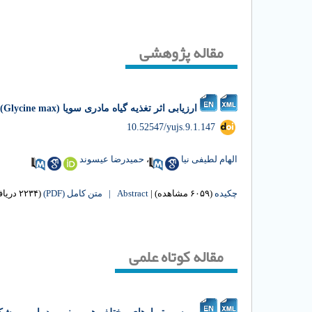
مقاله پژوهشی
ارزیابی اثر تغذیه گیاه مادری سویا (Glycine max) بر صفات کیفی بذر تحت آزمون پیری تسریع شده
‎ 10.52547/yujs.9.1.147
الهام لطیفی نیا
،
حمیدرضا عیسوند
چکیده
(۶۰۵۹ مشاهده)
|
Abstract |
متن کامل (PDF)
(۲۲۳۴ دریافت)
مقاله کوتاه علمی