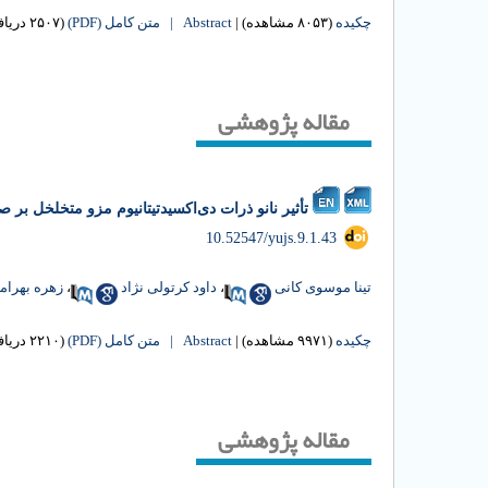
چکیده
(۸۰۵۳ مشاهده)
|
Abstract |
متن کامل (PDF)
(۲۵۰۷ دریافت)
مقاله پژوهشی
تأثیر نانو ذرات دی‌اکسیدتیتانیوم مزو متخلخل بر صفات جوانه‌زنی بذر سی
‎ 10.52547/yujs.9.1.43
تینا موسوی کانی
،
داود کرتولی نژاد
،
زهره بهرام
چکیده
(۹۹۷۱ مشاهده)
|
Abstract |
متن کامل (PDF)
(۲۲۱۰ دریافت)
مقاله پژوهشی