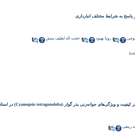
لوچی
،
رویا بهبود
،
حجت اله لطیف منش
انه‌زنی بذر گوار (Cyamopsis tetragonoloba) در استان گیلان
 ربیعی