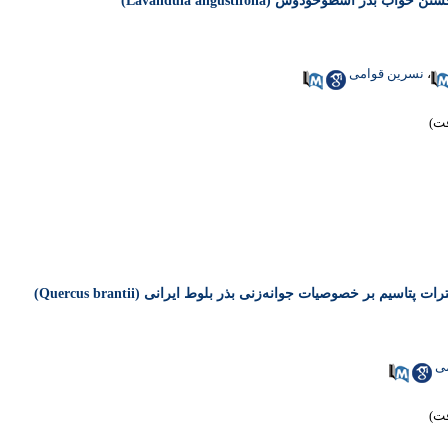
اسطوخودوس (Lavandula angustifolia)
،
نسرین قوامی
اسیم بر خصوصیات جوانه‌زنی بذر بلوط ایرانی (Quercus brantii)
ی