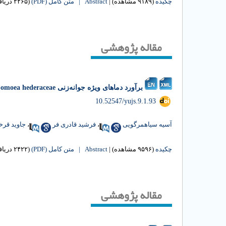
چکیده
(۹۱۸۹ مشاهده)
|
Abstract |
متن کامل (PDF)
(۲۲۶۵ دریافت)
مقاله پژوهشی
برآورد دماهای ویژه جوانه‌زنی Ipomoea hederaceae و Cleome viscosa در شرایط دمای ثابت و متناوب
‎ 10.52547/yujs.9.1.93
آسیه سیاهمرگویی
،
فرشید قادری فر
،
جاوید قرخ
چکیده
(۹۵۹۶ مشاهده)
|
Abstract |
متن کامل (PDF)
(۲۴۲۲ دریافت)
مقاله پژوهشی