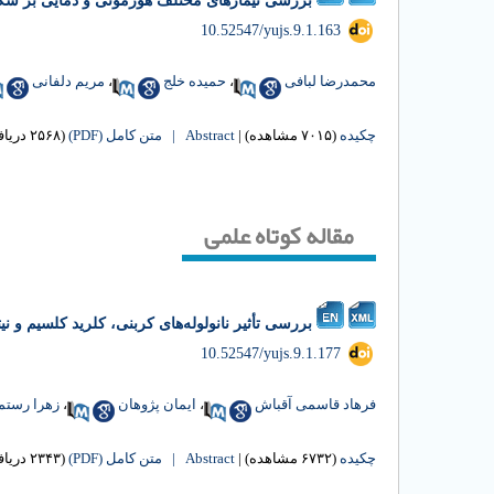
بررسی تیمارهای مختلف هورمونی و دمایی بر شکستن خواب بذر 
‎ 10.52547/yujs.9.1.163
محمدرضا لبافی
،
حمیده خلج
،
مریم دلفانی
چکیده
(۷۰۱۵ مشاهده)
|
Abstract |
متن کامل (PDF)
(۲۵۶۸ دریافت)
مقاله کوتاه علمی
بررسی تأثیر نانولوله‌های کربنی، کلرید کلسیم و نیترات پت
‎ 10.52547/yujs.9.1.177
فرهاد قاسمی آقباش
،
ایمان پژوهان
،
زهرا رستم
چکیده
(۶۷۳۲ مشاهده)
|
Abstract |
متن کامل (PDF)
(۲۳۴۳ دریافت)