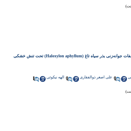
اه تاغ (Haloxylon aphyllum) تحت تنش خشکی
ی
،
علی اصغر ذوالفقاری
،
الهه نیکوئی