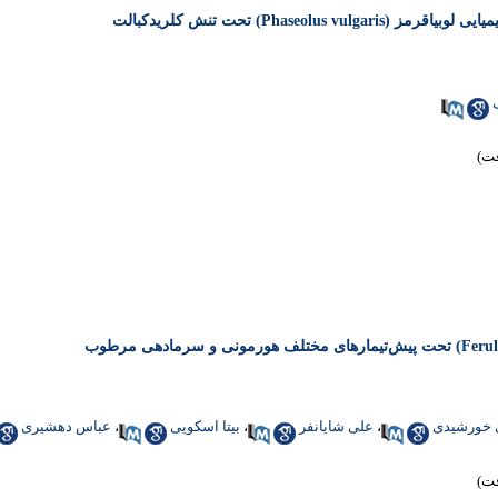
Phaseol) تحت تنش کلریدکبالت
 خورشیدی
،
علی شایانفر
،
بیتا اسکویی
،
عباس دهشیری