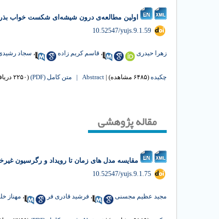
اولین مطالعه‌ی درون شیشه‌ای شکست خواب بذر در جمعیت‌های گل راعی ( perforatum
‎ 10.52547/yujs.9.1.59
زهرا حیدری
،
قاسم کریم زاده
،
سجاد رشیدی
چکیده
(۶۴۸۵ مشاهده)
|
Abstract |
متن کامل (PDF)
(۲۲۵۰ دریافت)
مقاله پژوهشی
مقایسه مدل های زمان تا رویداد و رگرسیون غیرخط
‎ 10.52547/yujs.9.1.75
مجید عظیم مجسنی
،
فرشید قادری فر
،
مهناز خل