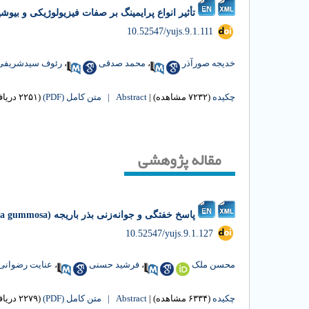
تأثیر انواع پرایمینگ بر صفات فیزیولوژیکی و بیوشیمیایی لوبیاقرمز (us vulgaris
‎ 10.52547/yujs.9.1.111
خدیجه صورآذر
،
محمد صدقی
،
رئوف سیدشریفی
چکیده
(۷۲۳۲ مشاهده)
|
Abstract |
متن کامل (PDF)
(۲۲۵۱ دریافت)
مقاله پژوهشی
پاسخ‌ خفتگی و جوانه‌زنی بذر باریجه (Ferula gummosa) تحت پیش‌تیمارهای مختلف هورمونی و سرمادهی مرطوب
‎ 10.52547/yujs.9.1.127
محسن ملک
،
فرشید حسنی
،
عنایت رضوانی
چکیده
(۶۳۳۴ مشاهده)
|
Abstract |
متن کامل (PDF)
(۲۲۷۹ دریافت)