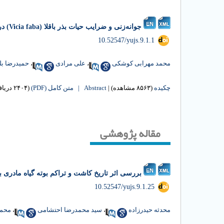
جوانه‌زنی و ضرایب حیات بذر باقلا (Vicia faba) در پاسخ به شرایط مختلف انبارداری
‎ 10.52547/yujs.9.1.1
محمد مهرابی کوشکی
،
علی مرادی
،
حمیدرضا ب
چکیده
(۸۵۶۳ مشاهده)
|
Abstract |
متن کامل (PDF)
(۲۴۰۴ دریافت)
مقاله پژوهشی
بررسی اثر تاریخ کاشت و تراکم بوته گیاه مادری بر کیفیت و ویژگی‌های جو
‎ 10.52547/yujs.9.1.25
محدثه حیدرزاده
،
سید محمدرضا احتشامی
،
محمد