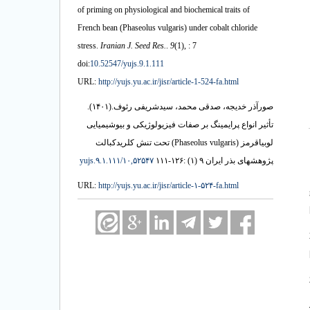
of priming on physiological and biochemical traits of
French bean (Phaseolus vulgaris) under cobalt chloride
stress.
Iranian J. Seed Res.
.
9
(1)
, : 7
doi:
10.52547/yujs.9.1.111
URL:
http://yujs.yu.ac.ir/jisr/article-1-524-fa.html
(۱۴۰۱).
صورآذر خدیجه، صدقی محمد، سیدشریفی رئوف.
تأثیر انواع پرایمینگ بر صفات فیزیولوژیکی و بیوشیمیایی
لوبیاقرمز (Phaseolus vulgaris) تحت تنش کلریدکبالت
۱۰,۵۲۵۴۷/yujs.۹.۱.۱۱۱
پژوهشهای بذر ایران ۹ (۱) :۱۲۶-۱۱۱
URL:
http://yujs.yu.ac.ir/jisr/article-۱-۵۲۴-fa.html