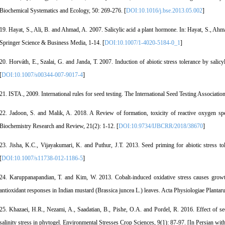
Biochemical Systematics and Ecology, 50: 269-276. [
DOI:10.1016/j.bse.2013.05.002
]
19. Hayat, S., Ali, B. and Ahmad, A. 2007. Salicylic acid a plant hormone. In: Hayat, S., Ahma
Springer Science & Business Media, 1-14. [
DOI:10.1007/1-4020-5184-0_1
]
20. Horváth, E., Szalai, G. and Janda, T. 2007. Induction of abiotic stress tolerance by salic
[
DOI:10.1007/s00344-007-9017-4
]
21. ISTA., 2009. International rules for seed testing. The International Seed Testing Associatio
22. Jadoon, S. and Malik, A. 2018. A Review of formation, toxicity of reactive oxygen spec
Biochemistry Research and Review, 21(2): 1-12. [
DOI:10.9734/IJBCRR/2018/38670
]
23. Jisha, K.C., Vijayakumari, K. and Puthur, J.T. 2013. Seed priming for abiotic stress t
[
DOI:10.1007/s11738-012-1186-5
]
24. Karuppanapandian, T. and Kim, W. 2013. Cobalt-induced oxidative stress causes growth 
antioxidant responses in Indian mustard (Brassica juncea L.) leaves. Acta Physiologiae Planta
25. Khazaei, H.R., Nezami, A., Saadatian, B., Pishe, O.A. and Pordel, R. 2016. Effect of 
salinity stress in phytogel. Environmental Stresses Crop Sciences, 9(1): 87-97. [In Persian w