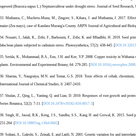
rapeseed (Brassica napus L.) Neptunecultivar under drought stress. Journal of Seed Research,
33. Muthaura, C., Mucheru-Muna, M., Zingore, S., Kihara, J. and Muthamia, J. 2017. Effect o
maize (Zea mays), case of Kandara Murang'a County. ARPN Journal of Agricultural and Biologi
34. Nouairi, I., Jalali, K., Zribi, F., Barhoumi, F., Zribi, K. and Mhadhbi, H. 2019. Seed p
faba bean plants subjected to cadmium stress. Photosynthetica, 57(2): 438-445. [
DOI:10.32615
35. Serida, K., Mohammad, B.A., Eun, J.H. and Kee, Y.P. 2008. Copper toxicity in Withania 
plants. Environmental and Experimental Botany, 64: 279-285. [
DOI:10.1016/j.envexpbot.2008
36. Sharma, V., Naugraiya, M.N. and Tomar, G.S. 2018. Toxic effects of cobalt, chromium, le
International Journal of Chemical Studies, 6: 2407-2410.
37. Shulan, Z., Qing, L., Yanting, Q. and Lian, D. 2010. Responses of root growth and protect
Series Botanica, 52(2): 7-11. [
DOI:10.2478/v10182-010-0017-5
]
38. Singh, H., Jassal, R.K., Keng, J.S., Sandhu, S.S., Kang H. and Grewal, K. 2015. Seed pri
251-264. [
DOI:10.18805/ag.v36i4.6662
]
39. Soltani, A., Galeshi, S., Zeinali, E. and Latifi, N. 2001. Genetic variation for and interrel