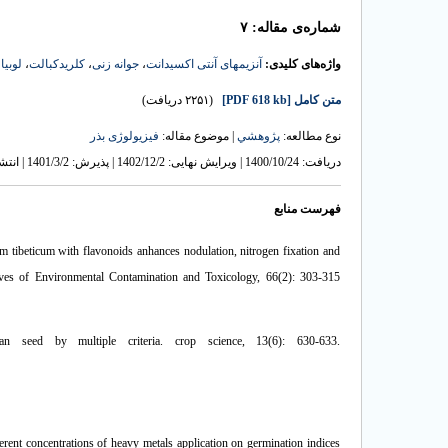
شماره‌ی مقاله: ۷
لوبیا
،
کلریدکبالت
،
جوانه ­زنی
،
آنزیم­های آنتی­ اکسیدانت
واژه‌های کلیدی:
(۲۲۵۱ دریافت)
[PDF 618 kb]
متن کامل
نوع مطالعه:
پژوهشي
| موضوع مقاله:
فیزیولوژی بذر
دریافت: 1400/10/24 | ویرایش نهایی: 1402/12/2 | پذیرش: 1401/3/2 | انتشار الکترونیک: 1401/9/20
فهرست منابع
tibeticum with flavonoids anhances nodulation, nitrogen fixation and
ives of Environmental Contamination and Toxicology, 66(2): 303-315
 seed by multiple criteria‍. crop science, 13(6): 630-633.
rent concentrations of heavy metals application on germination indices