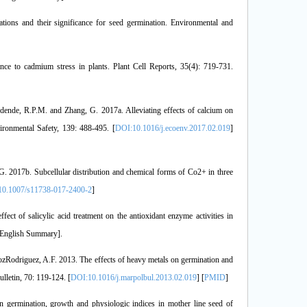
ations and their significance for seed germination. Environmental and
ance to cadmium stress in plants. Plant Cell Reports, 35(4): 719-731.
nde, R.P.M. and Zhang, G. 2017a. Alleviating effects of calcium on
vironmental Safety, 139: 488-495. [
DOI:10.1016/j.ecoenv.2017.02.019
]
2017b. Subcellular distribution and chemical forms of Co2+ in three
0.1007/s11738-017-2400-2
]
t of salicylic acid treatment on the antioxidant enzyme activities in
h English Summary].
ozRodriguez, A.F. 2013. The effects of heavy metals on germination and
lletin, 70: 119-124. [
DOI:10.1016/j.marpolbul.2013.02.019
] [
PMID
]
 germination, growth and physiologic indices in mother line seed of