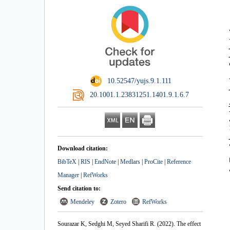
‎ 10.52547/yujs.9.1.111
تر
‎ 20.1001.1.23831251.1401.9.1.6.7
یتر
Download citation:
BibTeX
|
RIS
|
EndNote
|
Medlars
|
ProCite
|
Reference
Manager
|
RefWorks
Send citation to:
Mendeley
Zotero
RefWorks
Sourazar K, Sedghi M, Seyed Sharifi R.
(2022).
The effect