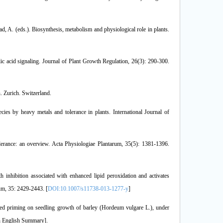
d, A. (eds.). Biosynthesis, metabolism and physiological role in plants.
ylic acid signaling. Journal of Plant Growth Regulation, 26(3): 290-300.
n. Zurich. Switzerland.
ies by heavy metals and tolerance in plants. International Journal of
olerance: an overview. Acta Physiologiae Plantarum, 35(5): 1381-1396.
inhibition associated with enhanced lipid peroxidation and activates
rum, 35: 2429-2443. [
DOI:10.1007/s11738-013-1277-y
]
seed priming on seedling growth of barley (Hordeum vulgare L.), under
ith English Summary].