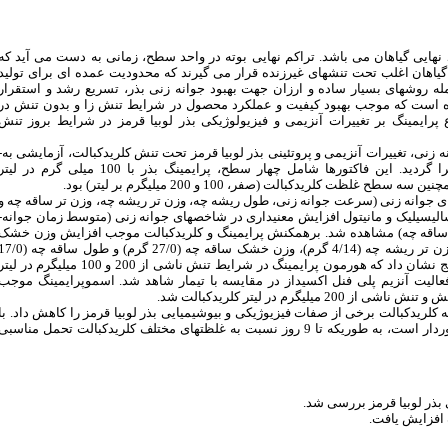
 نهایی گیاهان می­ باشد. تراکم نهایی بوته در واحد سطح، زمانی به­ دست می ­آید که
یاهان اغلب تحت تنش­های غیرزنده قرار می­ گیرند که محدودیت عمده ­ای برای تولید
مله روش­های بسیار ساده و ارزان جهت بهبود جوانه­ زنی بذر، تسریع رشد و استقرار
ره است که موجب بهبود کیفیت و عملکرد محصول در شرایط تنش­ زا و بدون تنش در
پرایمینگ بر تغییرات آنزیمی و فیزیولوژیکی بذر لوبیا قرمز در شرایط بروز تنش
: ی، تغییرات آنزیمی و پروتئینی بذر لوبیا قرمز تحت تنش کلریدکبالت، آزمایشی به­
صورت فاکتوریل در قالب طرح کاملاً تصادفی با سه تکرار اجرا گردید. این فاکتورها شامل چهار سطح، پرایمینگ بذر با 100 میلی­ گرم در لی
 کلریدکبالت (صفر، 100 و 200 میلی­گرم بر لیتر) بود
: جوانه ­زنی (سرعت جوانه ­زنی، طول ریشه­ چه، وزن تر ریشه­ چه، وزن تر ساقه­ چه و
سیلیک و مانیتول افزایش معنی­داری در شاخص­های جوانه­ زنی (متوسط زمان جوانه­
ر ساقه­ چه) مشاهده شد. برهم­کنش پرایمینگ و کلریدکبالت موجب افزایش وزن خشک
1
7
/
0
ه (27/0 گرم) و طول ساقه­ چه
سانتی­متر) در پیش­ تیمار هیدروپرایمینگ به­ دست آمد. همچنین نتایج نشان داد که هورمون ­پرایمینگ در شرایط تنش ناشی از 200 و 100 میلی­گرم در ل
الیت آنزیم­ پلی­ فنل­ اکسیداز در مقایسه با تیمار شاهد شد. اسموپرایمینگ موجب
­گرم در لیتر کلریدکبالت شد
: کلریدکبالت برخی از صفات فیزیوژیکی و بیوشیمیایی بذر لوبیا قرمز را کاهش داد. با
این­حال، لوبیا قرمز از توانایی تحمل کلریدکبالت نسبتاً بالایی برخوردار است، به­ طوری­که تا 9 روز نسبت به غلظت­های مختلف کلریدکبالت تحمل مناسبی