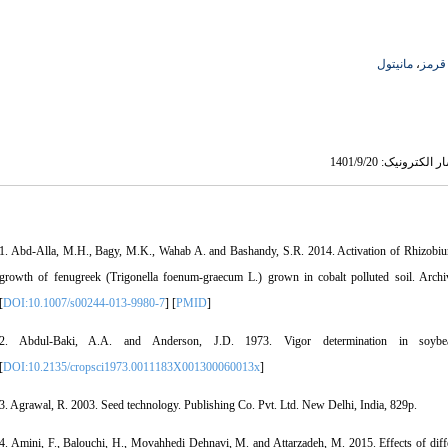
مانیتول
،
 قرمز
1. Abd-Alla, M.H., Bagy, M.K., Wahab A. and Bashandy, S.R. 2014. Activation of Rhizobium 
growth of fenugreek (Trigonella foenum-graecum L.) grown in cobalt polluted soil. Arch
[
DOI:10.1007/s00244-013-9980-7
] [
PMID
]
2. Abdul-Baki, A.A. and Anderson, J.D. 1973. Vigor determination in soybean
[
DOI:10.2135/cropsci1973.0011183X001300060013x
]
3. Agrawal, R. 2003. Seed technology. Publishing Co. Pvt. Ltd. New Delhi, India, 829p.
4. Amini, F., Balouchi, H., Movahhedi Dehnavi, M. and Attarzadeh, M. 2015. Effects of diffe