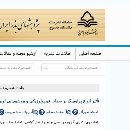
صفحه اصلی
اطلاعات نشریه
آرشیو مجله و مقالات
جلد ۹، شماره ۱ - ( (بهار و تابستان) ۱۴۰۱ )
تأثیر انواع پرایمینگ بر صفات فیزیولوژیکی و بیوشیمیای (Phaseolus vulgaris) تحت تنش کلریدکبالت
رئوف سیدشریفی
،
محمد صدقی
،
خدیجه صورآذر
دانشجوی دکتری، گروه مهندسی تولید و ژنتیک گیاهی، دانشکده کشاور. ،