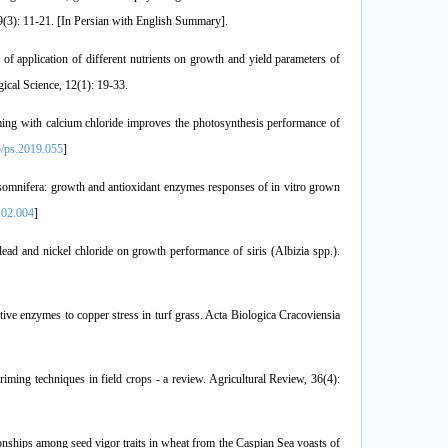
 9(3): 11-21. [In Persian with English Summary].
f application of different nutrients on growth and yield parameters of
cal Science, 12(1): 19-33.
riming with calcium chloride improves the photosynthesis performance of
/ps.2019.055
]
somnifera: growth and antioxidant enzymes responses of in vitro grown
.02.004
]
ad and nickel chloride on growth performance of siris (Albizia spp.).
ive enzymes to copper stress in turf grass. Acta Biologica Cracoviensia
ming techniques in field crops - a review. Agricultural Review, 36(4):
ationships among seed vigor traits in wheat from the Caspian Sea voasts of