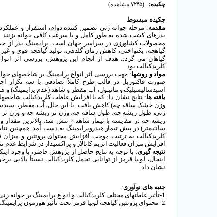
چکیده:
(۷۲۳۵ مشاهده)
چکیده
مبسوط
مرحله جوانه ­زنی تضمین­ کننده دوام، استقرار و عملکرد
:
مقدمه
بذرهای کشت شده به­ طور کامل و با سرعت کافی جوانه بزنند.
گ
محصولات کشاورزی در سراسر جهان است.
پرایمینگ بذر از ج
گیاهچه، یکنواختی، کاهش زمان گلدهی، تولید گیاهچه قوی و غی
گیاهان می­ گردد. هدف از انجام این پژوهش، بررسی اثر انواع 
کلریدکبالت بود.
مواد و روش­ها
جهت بررسی اثر انواع پرایمینگ بر شاخص­های جوانه زن
اسیدسالیسیلیک و مانیتول، آب مقطر و شاهد (عدم پرایمینگ) و همچنین سه سطح غلظت.
یافته­ ها
نتایج نشان داد که با افزایش غلظت کلریدکبالت شاخص­های 
وزن خشک ساقه­ چه) کاهش یافت، با این­ حال، آب مقطر، اسیدسالی
زنی، طول ریشه­ چه، طول ساقه­ چه، وزن تر ریشه­ چه و وزن ت
ریشه­ چه در مقایسه با تیمار شاهد × تنش شد. بالاترین مقدار وزن تر ریشه­ چه (4/14 گرم)، وزن خشک ساقه­ چ (
کلریدکبالت به ­ترتیب موجب افزایش محتوای پروتئین و میزان فع
افزایش میزان فعالیت آنزیم­ کاتالاز و پراکسیداز در شرایط عدم تنش و تنش ناشی از 200 میلی.
نتیجه ­گیری
با توجه به نتایج حاصل از پژوهش حاضر، با وجود اینکه 
نشان داد.
:
جنبه ­های نوآوری
1-تأثیر غلظت­های مختلف کلریدکبالت و انواع پرایمینگ بر جوانه­ زنی بذر لوبیا قرمز بررسی شد.
2- محتوای پروتئین گیاهچه لوبیا قرمز تحت تأثیر هورمون ­پرایمینگ افزایش یافت.