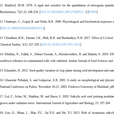
11. Bradford, M.M. 1976. A rapid and sensitive for the quantitation of microgram quantities
Biochemistry, 72(1-2): 248-254. [
DOI:10.1016/0003-2697(76)90527-3
] [
PMID
]
12. Chatterjee, C., Gopal, R. and Dube, B.K. 2006. Physiological and biochemical responses of
[
DOI:10.1080/01904160500416513
]
13. Chaudhari, B.H., Parmar, J.K., Mali, R.H. and Bumbadiya, N.H. 2017. Effect of Co level 
Chemical Studies, 5(1): 327-329. [
DOI:10.18782/2320-7051.2631
]
14. Eftekhar, N., Fallah, S., Abbasi Sooraki, A., Khodaverdiloo, H. and Rahimi, A. 2019. Effe
sunflower tolerance in contaminated soils with cadmium. Iranian Journal of Seed Sciences and
15. Eskandari, H. 2012. Seed quality variation of crop plants during seed development and matu
16. Ghasemie Pirbaluti, A. and Golparvar, A.R. 2005. A study on morphological and physiolog
National Conference on Pulses. November 20-21, 2005. Ferdowsi University of Mashhad. p88
17. Gul, F., Arfan, M., Shahbaz, M. and Basra, S. 2020. Salicylic acid seed priming modulate
grown under cadmium stress. International Journal of Agriculture and Biology, 23: 197-204.
18. Guo, Q., Meng, L., Mao, P.C., Jia Y.Q. and Shi, Y.J. 2013. Role of exogenous salicyli