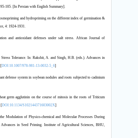
: 95-105. [In Persian with English Summary].
osmopriming and hydropriming on the different index of germination &
nce, 4: 1924-1931.
on and antioxidant defenses under salt stress. African Journal of
tress Tolerance. In: Rakshit, A. and Singh, H.B. (eds.). Advances in
 [
DOI:10.1007/978-981-13-0032-5_6
]
dant defense system in soybean nodules and roots subjected to cadmium
eat germ agglutinin on the course of mitosis in the roots of Triticum
 [
DOI:10.1134/S102144371603002X
]
the Modulation of Physico-chemical and Molecular Processes During
Advances in Seed Priming. Institute of Agricultural Sciences, BHU,