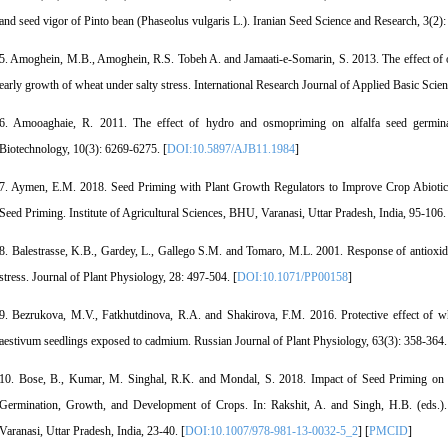
and seed vigor of Pinto bean (Phaseolus vulgaris L.). Iranian Seed Science and Research, 3(2)
5. Amoghein, M.B., Amoghein, R.S. Tobeh A. and Jamaati-e-Somarin, S. 2013. The effect of 
early growth of wheat under salty stress. International Research Journal of Applied Basic Scie
6. Amooaghaie, R. 2011. The effect of hydro and osmopriming on alfalfa seed germinati
Biotechnology, 10(3): 6269-6275. [
DOI:10.5897/AJB11.1984
]
7. Aymen, E.M. 2018. Seed Priming with Plant Growth Regulators to Improve Crop Abiotic S
Seed Priming. Institute of Agricultural Sciences, BHU, Varanasi, Uttar Pradesh, India, 95-106.
8. Balestrasse, K.B., Gardey, L., Gallego S.M. and Tomaro, M.L. 2001. Response of antioxi
stress. Journal of Plant Physiology, 28: 497-504. [
DOI:10.1071/PP00158
]
9. Bezrukova, M.V., Fatkhutdinova, R.A. and Shakirova, F.M. 2016. Protective effect of wh
aestivum seedlings exposed to cadmium. Russian Journal of Plant Physiology, 63(3): 358-364.
10. Bose, B., Kumar, M. Singhal, R.K. and Mondal, S. 2018. Impact of Seed Priming on 
Germination, Growth, and Development of Crops. In: Rakshit, A. and Singh, H.B. (eds.). 
Varanasi, Uttar Pradesh, India, 23-40. [
DOI:10.1007/978-981-13-0032-5_2
] [
PMCID
]