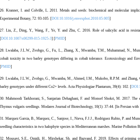
26. Kranner, I. and Colville, L. 2011. Metals and seeds: biochemical and molecular implic
Experimental Botany, 72: 93-105. [
DOI:10.1016/j.envexpbot.2010.05.005
]
27. Liu, Z., Ding, Y., Wang, F., Ye, Y. and Zhu, C. 2016. Role of salicylic acid in resist
[
DOI:10.1007/s00299-015-1925-3
] [
PMID
]
28. Lwalaba, J.L.W., Zvobgo, G., Fu, L., Zhang, X., Mwamba, T.M., Muhammad, N., Munde
cobalt toxicity in two barley genotypes differing in cobalt tolerance. Ecotoxicology and En
[
PMID
]
29. Lwalaba, J.L.W., Zvobgo, G., Mwamba, M., Ahmed, I.M., Mukobo, R.P.M. and Zhang, G. 
barley genotypes under different Co2+ levels. Acta Physiologiae Plantarum, 39(4): 102. [
DOI:1
30. Mahmoodi Tarkhorani, S., Sanjarian Dehaghani, F. and Monsef Shokri, M. 2017. The effec
Thymus vulgaris seedlings. Modares Journal of Biotechnology, 10(1): 37-44. [In Persian wit
31. Marquez Garsia, B., Marquez, C., Sanjose, I., Nieva, F.J.J., Rodriguez Rubio, P. and Mun
seedling characteristics in two halophyte species in Mediterranean marshes. Marine Pollution Bu
32. Mousavi, S.E., Omidi, H., Mirshekar, Sh. and Bazvand, F. 2019. Effects of priming on