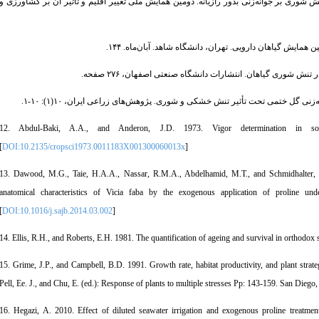
 و حسن‌زاده قورت تپه، م. ۱۳۹۲. بررسی اثر تنش شوری بر جوانه‌زنی بذور رازیانه. دومین همایش ملی تغییر اقلیم و تأثیر آن بر کشاورزی و
12. Abdul-Baki, A.A., and Anderon, J.D. 1973. Vigor determination in soy
[
DOI:10.2135/cropsci1973.0011183X001300060013x
]
13. Dawood, M.G., Taie, H.A.A., Nassar, R.M.A., Abdelhamid, M.T., and Schmidhalter, U
anatomical characteristics of Vicia faba by the exogenous application of proline un
[
DOI:10.1016/j.sajb.2014.03.002
]
14. Ellis, R.H., and Roberts, E.H. 1981. The quantification of ageing and survival in orthodo
15. Grime, J.P., and Campbell, B.D. 1991. Growth rate, habitat productivity, and plant strat
Pell, Ee. J., and Chu, E. (ed.): Response of plants to multiple stresses Pp: 143-159. San Die
16. Hegazi, A. 2010. Effect of diluted seawater irrigation and exogenous proline treatmen