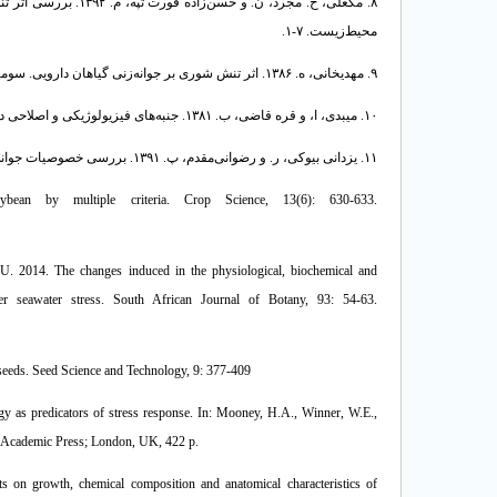
۸. مکعلی، ح. مجرد، ن.
محیط‌زیست. ۷-۱.
۹. مهدیخانی، ه. ۱۳۸۶. اثر تنش شوری بر جوانه‌زنی گیاهان دارویی. سومین همایش گیاهان دارویی. تهران، دانشگاه شاهد. آبان‌ماه. ۱۴۴.
۱۰. میبدی، ا، و قره قاضی، ب. ۱۳۸۱. جنبه‌های فیزیولوژیکی و اصلاحی در تنش شوری گیاهان. انتشارات دانشگاه صنعتی اصفهان، ۲۷۶ صفحه.
۱۱. یزدانی بیوکی، ر. و رضوانی‌مقدم، پ. ۱۳۹۱. بررسی خصوصیات جوانه‌زنی گل ختمی تحت تأثیر تنش خشکی و شوری. پژوهش‌های زراعی ایران، ۱۰(۱): ۱۰-۱.
bean by multiple criteria. Crop Science, 13(6): 630-633.
. 2014. The changes induced in the physiological, biochemical and
der seawater stress. South African Journal of Botany, 93: 54-63.
x seeds. Seed Science and Technology, 9: 377-409
egy as predicators of stress response. In: Mooney, H.A., Winner, W.E.,
go, Academic Press; London, UK, 422 p.
ts on growth, chemical composition and anatomical characteristics of