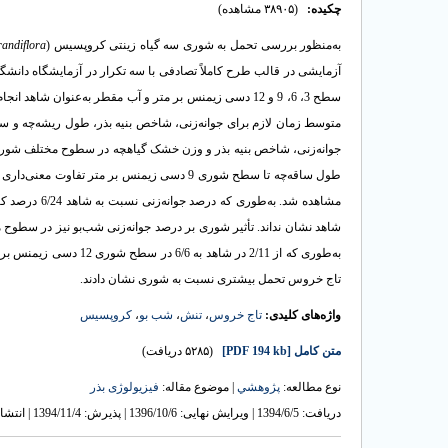
چکیده:
(۳۸۹۰۵ مشاهده)
به‌منظور بررسی تحمل به شوری سه گیاه زینتی کروپسیس (
randiflora
سطح 3، 6، 9 و 12 دسی زیمنس بر متر و آب مقطر به‌عنوان شاهد انجام شد. در این تحقیق مؤلفه‌های مختلف جوانه
متوسط زمان لازم برای جوانه‌زنی، شاخص بنیه بذر، طول ریشه‌چه و سا
جوانه‌زنی، شاخص بنیه بذر و وزن خشک گیاهچه در سطوح مختلف شوری تف
طول ساقه‌چه تا سطح شوری 9 دسی زیمنس بر متر تفاوت معنی‌داری با شاهد نشان نداد؛ اما با افزایش سطح شوری (
مشاهده شد. ب
شاهد نشان نداند. تأثیر شوری بر درصد جوانه‌زنی شب‌بو نیز در سطوح
به‌طوری که از 2/11 در 
تاج خروس تحمل بیشتری نسبت به شوری نشان دادند.
واژه‌های کلیدی:
تاج خروس
،
تنش
،
شب بو
،
کروپسیس
متن کامل
[PDF 194 kb]
(۵۲۸۵ دریافت)
نوع مطالعه:
پژوهشي
| موضوع مقاله:
فیزیولوژی بذر
دریافت: 1394/6/5 | ویرایش نهایی: 1396/10/6 | پذیرش: 1394/11/4 | انتشار الکترونیک: 1395/8/19