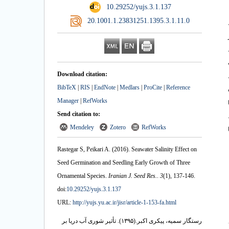
‎ 10.29252/yujs.3.1.137
‎ 20.1001.1.23831251.1395.3.1.11.0
Download citation:
BibTeX
|
RIS
|
EndNote
|
Medlars
|
ProCite
|
Reference
Manager
|
RefWorks
Send citation to:
Mendeley
Zotero
RefWorks
Rastegar S, Peikari A.
(2016).
Seawater Salinity Effect on
Seed Germination and Seedling Early Growth of Three
Ornamental Species.
Iranian J. Seed Res.
.
3
(1)
, 137-146.
doi:
10.29252/yujs.3.1.137
URL:
http://yujs.yu.ac.ir/jisr/article-1-153-fa.html
رستگار سمیه، پیکری اکبر.
(۱۳۹۵).
تأثیر شوری آب دریا بر