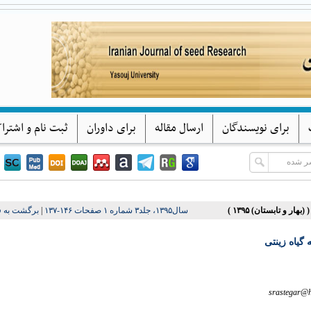
پژوهشهای بذر ایران
دانشگاه یاسوج
برای نویسندگان
ارسال مقاله
برای داوران
ثبت نام و اشترا
سال۱۳۹۵، جلد۳ شماره ۱ صفحات ۱۴۶-۱۳۷
|
برگشت به 
 گیاه زینتی
srastegar@h