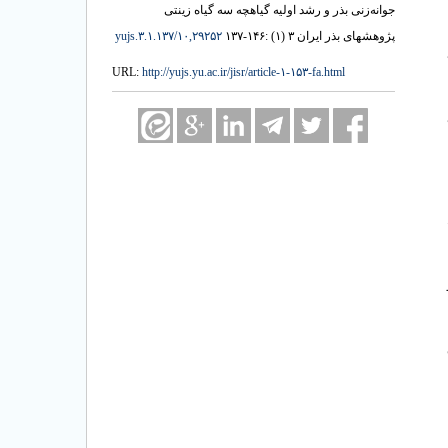
جوانه‌زنی بذر و رشد اولیه گیاهچه سه گیاه زینتی
پژوهشهای بذر ایران ۳ (۱) :۱۴۶-۱۳۷
۱۰,۲۹۲۵۲/yujs.۳.۱.۱۳۷
URL:
http://yujs.yu.ac.ir/jisr/article-۱-۱۵۳-fa.html
ش