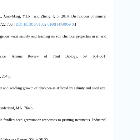
, Xiao-Ming, Y.I.N., and Zheng, Q.S. 2014. Distribution of mineral
 722-730. [
DOI:10.1016/S1002-0160(14)60059-X
]
ation water salinity and leaching on soil chemical properties in an arid
ance. Annual Review of Plant Biology, 59: 651-681.
, 254 p.
ion and seedling growth of chickpea as affected by salinity and seed size.
 Sunderland, MA. 764 p.
 fendleri seed germination responses to priming treatments. Industrial