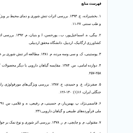
فهرست منابع
۱. بخشیزاده، ج. ۱۳۹۳. بررسی اثرات تنش شوری و دمای 
و طب سنتی. ۲۷-۱۱.
۲. بیگی، ه. اسما
کشاورزی ارگانیک، اردبیل، دانشگاه محقق اردبیلی.
۳. پوستینی، ک. و سی وسه مرده، م. ۱۳۸۱. مطالعه اثر تنش شوری بر عملکرد و درصد پروتئین دانه گندم در مزرعه. اولین کنفرانس گندم.
۴. دوازده امامی، س. ۱۳۸۴. مقایسه گیاهان دارویی
۲۵۸-۲۵۷.
جنگلی ایران، ۱۶(۱): ۱۴۰-۱۲۶.
ملی فرآورده‌های طبیعی و گیاهان دارویی,۲۳۱.
۷. مقتولی، م. و چایچی، م. ر. ۱۳۷۸. بررسی اثر شوری و نوع نمک بر جوانه‌زنی و رشد اولیه سورگوم. مجله علوم کشاورزی و منابع طبیعی گرگان، ۴: ۴۰-۳۳.