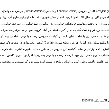
Coreopsis g
)، تاج خروس (
Celosia
cristata
) و شب‌بو (
Matthiola
incana
) در مرحله جوانه‌زنی،
آزمایشی در قالب طرح کاملاً تصادفی با سه تکرار در آزمایشگاه دانشگاه هرمزگان در سال 1394 اجرا گردید. اعمال تنش شوری با استفاده از رقیق‌سازی آب دریا در
زنی بذر شامل درصد جوانه‌زنی، سرعت جوانه‌زنی،
قه‌چه، وزن‌تر و خشک گیاهچه اندازه‌گیری شدند. در گیاه کروپسیس درصد جوانه‌زنی، سرعت
اوت معنی‌داری با شاهد نشان دادند. در گیاه تاج خروس درصد جوانه‌زنی، شاخص بینه بذر،
ds/m
9) کاهش معنی‌داری در صفات ذکر شده
ه‌طوری که درصد جوانه‌زنی نسبت به شاهد 6/24 درصد کاهش یافت. وزن‌تر و خشک گیاهچه تاج خروس در سطوح مختلف شوری تفاوت معنی‌داری با
 مختلف شوری معنی‌داری نبود. گرچه سرعت جوانه‌زنی به‌تدریج با افزایش شوری کاهش یافت.
شاهد به 6/6 در سطح شوری 12 دسی زیمنس بر متر کاهش یافت. به‌طور کلی بر اساس نتایج به دست آمده شب بو و کروپسیس در مقایسه با