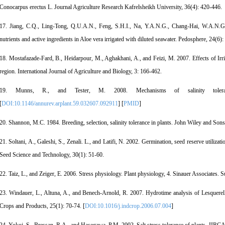
Conocarpus erectus L. Journal Agriculture Research Kafrelsheikh University, 36(4): 420-446.
17. Jiang, C.Q., Ling-Tong, Q.U.A.N., Feng, S.H.I., Na, Y.A.N.G., Chang-Hai, W.A.N.G.
nutrients and active ingredients in Aloe vera irrigated with diluted seawater. Pedosphere, 24(6):
18. Mostafazade-Fard, B., Heidarpour, M., Aghakhani, A., and Feizi, M. 2007. Effects of Irrig
region. International Journal of Agriculture and Biology, 3: 166-462.
19. Munns, R., and Tester, M. 2008. Mechanisms of salinity toler
[
DOI:10.1146/annurev.arplant.59.032607.092911
] [
PMID
]
20. Shannon, M.C. 1984. Breeding, selection, salinity tolerance in plants. John Wiley and Sons
21. Soltani, A., Galeshi, S., Zenali. L., and Latifi, N. 2002. Germination, seed reserve utilizat
Seed Science and Technology, 30(1): 51-60.
22. Taiz, L., and Zeiger, E. 2006. Stress physiology. Plant physiology, 4. Sinauer Associates.
23. Windauer, L., Altuna, A., and Benech-Arnold, R. 2007. Hydrotime analysis of Lesquerella
Crops and Products, 25(1): 70-74. [
DOI:10.1016/j.indcrop.2006.07.004
]