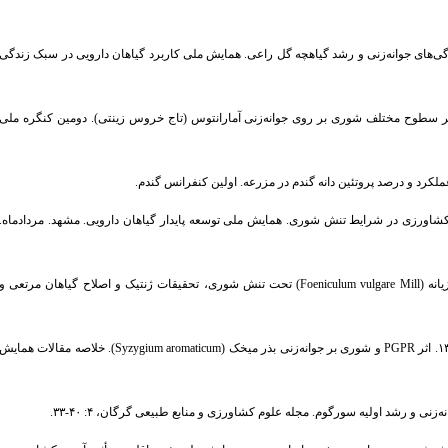
محیط بر ویژگی‌های جوانه‌زنی و رشد گیاهچه گل راعی. همایش ملی کاربرد گیاهان دارویی در سبک زندگی
عیل‌پور، ب.، پورحسن، ا. و بنیان، م. ۱۳۹۲. بررسی اثر سطوح مختلف شوری بر روی جوانه‌زنی آمارانتوس (تاج خروس زینتی). دومین کنگره ملی
 با دیگر محصولات کشاورزی در شرایط تنش شوری. همایش ملی توسعه پایدار گیاهان دارویی. مشهد. مردادماه.
۵. صفرنژاد، ع. و حمیدی، ح. ۱۳۸۷. بررسی ویژگی‌های مورفولوژی رازیانه (Foeniculum vulgare Mill) تحت تنش شوری،‌ تحقیقات ژنتیک و اصلاح گیاهان مرتعی و
۶. قاسمی‌نژاد، پ. بهمن‌یار، م. حسینی، م. رفیعی، ه. و غلامی، س. ۱۳۹۱. اثر PGPR و شوری بر جوانه‌زنی بذر میخک (Syzygium aromaticum). خلاصه مقالات همای