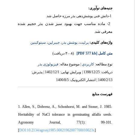
جنبه‌های نوآوری:
1-دانش فنی پوشش‌دهی بذر مرزه حاصل شد.
2- ماده مناسب جهت بهبود سبز شدن بذر حجیم شده
معرفی شد.
سیتوکینین
،
جیبرلین
،
پوشش بذر
،
پرلیت
واژه‌های کلیدی:
(۳۰۰۸ دریافت)
[PDF 577 kb]
متن کامل
نوع مطالعه:
كاربردي
| موضوع مقاله:
فیزیولوژی بذر
دریافت: 1398/12/25 | ویرایش نهایی: 1402/12/1 | پذیرش:
1400/2/13 | انتشار الکترونیک: 1400/8/5
فهرست منابع
1. Allen, S., Dobrenz, A., Schonhorst, M. and Stoner, J. 1985.
Heritability of NaCl tolerance in germinating alfalfa seeds.
Agronomy Journal, 77(1): 99-101.
[
DOI:10.2134/agronj1985.00021962007700010023x
]