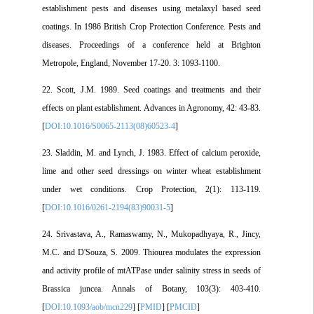
establishment pests and diseases using metalaxyl based seed
coatings. In 1986 British Crop Protection Conference. Pests and
diseases. Proceedings of a conference held at Brighton
Metropole, England, November 17-20. 3: 1093-1100.
22. Scott, J.M. 1989. Seed coatings and treatments and their
effects on plant establishment. Advances in Agronomy, 42: 43-83.
[
DOI:10.1016/S0065-2113(08)60523-4
]
23. Sladdin, M. and Lynch, J. 1983. Effect of calcium peroxide,
lime and other seed dressings on winter wheat establishment
under wet conditions. Crop Protection, 2(1): 113-119.
[
DOI:10.1016/0261-2194(83)90031-5
]
24. Srivastava, A., Ramaswamy, N., Mukopadhyaya, R., Jincy,
M.C. and D'Souza, S. 2009. Thiourea modulates the expression
and activity profile of mtATPase under salinity stress in seeds of
Brassica juncea. Annals of Botany, 103(3): 403-410.
[
DOI:10.1093/aob/mcn229
] [
PMID
] [
PMCID
]