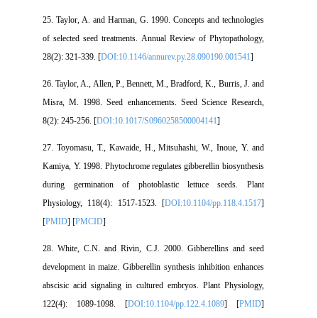
25. Taylor, A. and Harman, G. 1990. Concepts and technologies
of selected seed treatments. Annual Review of Phytopathology,
28(2): 321-339. [
DOI:10.1146/annurev.py.28.090190.001541
]
26. Taylor, A., Allen, P., Bennett, M., Bradford, K., Burris, J. and
Misra, M. 1998. Seed enhancements. Seed Science Research,
8(2): 245-256. [
DOI:10.1017/S0960258500004141
]
27. Toyomasu, T., Kawaide, H., Mitsuhashi, W., Inoue, Y. and
Kamiya, Y. 1998. Phytochrome regulates gibberellin biosynthesis
during germination of photoblastic lettuce seeds. Plant
Physiology, 118(4): 1517-1523. [
DOI:10.1104/pp.118.4.1517
]
[
PMID
] [
PMCID
]
28. White, C.N. and Rivin, C.J. 2000. Gibberellins and seed
development in maize. Gibberellin synthesis inhibition enhances
abscisic acid signaling in cultured embryos. Plant Physiology,
122(4): 1089-1098. [
DOI:10.1104/pp.122.4.1089
] [
PMID
]