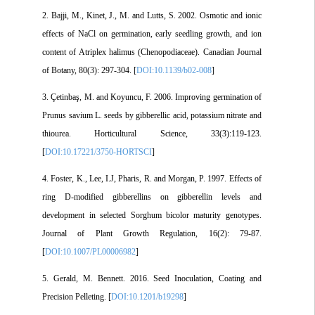
2. Bajji, M., Kinet, J., M. and Lutts, S. 2002. Osmotic and ionic
effects of NaCl on germination, early seedling growth, and ion
content of Atriplex halimus (Chenopodiaceae). Canadian Journal
of Botany, 80(3): 297-304. [
DOI:10.1139/b02-008
]
3. Çetinbaş, M. and Koyuncu, F. 2006. Improving germination of
Prunus savium L. seeds by gibberellic acid, potassium nitrate and
thiourea. Horticultural Science, 33(3):119-123.
[
DOI:10.17221/3750-HORTSCI
]
4. Foster, K., Lee, I.J, Pharis, R. and Morgan, P. 1997. Effects of
ring D-modified gibberellins on gibberellin levels and
development in selected Sorghum bicolor maturity genotypes.
Journal of Plant Growth Regulation, 16(2): 79-87.
[
DOI:10.1007/PL00006982
]
5. Gerald, M. Bennett. 2016. Seed Inoculation, Coating and
Precision Pelleting. [
DOI:10.1201/b19298
]