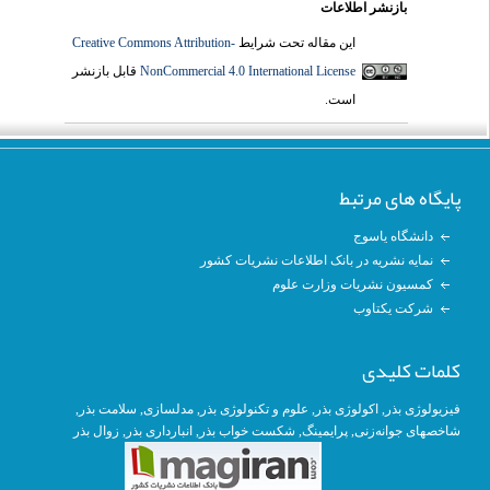
بازنشر اطلاعات
Creative Commons Attribution-
این مقاله تحت شرایط
قابل بازنشر
NonCommercial 4.0 International License
است.
پایگاه های مرتبط
دانشگاه یاسوج
نمایه نشریه در بانک اطلاعات نشریات کشور
کمسیون نشریات وزارت علوم
شرکت یکتاوب
کلمات کلیدی
, سلامت بذر,
مدلسازی
,
علوم و تکنولوژی بذر
,
اکولوژی بذر
,
فیزیولوژی بذر
زوال بذر
,
انبارداری بذر
, شکست خواب بذر,
پرایمینگ
,
شاخصهای جوانه‌زنی