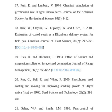
17. Puls, E. and Lambeth, V. 1974. Chemical stimulation of
germination rate in aged tomato seeds. Journal of the American
Society for Horticultural Science, 99(1): 9-12.
18. Rice, W., Clayton, G., Lupwayi, N. and Olsen, P. 2001.
Evaluation of coated seeds as a Rhizobium delivery system for
field pea. Canadian Journal of Plant Science, 81(2): 247-253.
[
DOI:10.4141/P00-062
]
19. Ries, R. and Hofmann, L. 1983. Effect of sodium and
magnesium sulfate on forage seed germination. Journal of Range
Management, 36(5): 658-662. [
DOI:10.2307/3898364
]
20. Ros, C., Bell, R. and White, P. 2000. Phosphorus seed
coating and soaking for improving seedling growth of Oryza
sativa (rice) cv. IR66. Seed Science and Technology, 28(2): 391-
401.
21. Salter, W.J. and Smith, J.M. 1986. Peas-control of