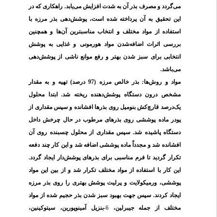
می‌گردد و مصرف بذر آن به شدت افزایش می‌یابد. راهکاری که در
این تحقیق به آن پرداخته شده است، پوشش‌دهی بذر مرزه با
استفاده از مواد مختلف و انتخاب مناسبترین آن‌ها و همچنین
بررسی اثرات اضافه‌شدن مواد هورمونی و غذایی به پوشش
انتخابی برای سبز شدن بهتر و رفع موانع ناشی از پوشش‌دهی
می‌باشد.
بذر خالص مرزه (97 درصد) تهیه و به مقدار
:
مواد و روش‌ها
مشخص درون دستگاه پوشش‌دهنده ریخته شد. ابتدا محلول
یک‌درصد قارچ‌کش بنومیل روی بذرها افشانده و سپس مقداری از
پودر ماده پوششی روی بذرهای مرطوب در حال چرخش داخل
دستگاه پاشیده شد. سپس مقداری از محلول چسبنده روی آن
افشانده شد و مجدداً ماده پوششی اضافه شد و این کار چند دفعه
تکرار گردید تا فرم مناسبی برای بذرهای پوشش‌دار ایجاد گردد.
این کار با استفاده از مواد مختلف تکرار شد و از بین این مواد
پوششی، ورمیکولایت و پرلیت پوشش بهتری را روی بذر مرزه
ایجاد کردند. سپس جهت بهبود سبز شدن بذر حجیم شده از مواد
بنزیل آمینوپورین، سیتوکینین،
6-
مختلف از جمله جیبرلین،