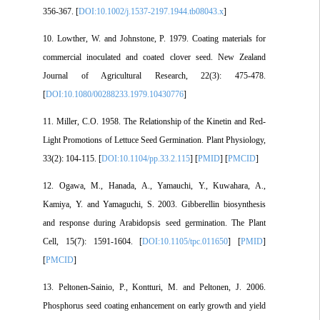
356-367. [
DOI:10.1002/j.1537-2197.1944.tb08043.x
]
10. Lowther, W. and Johnstone, P. 1979. Coating materials for
commercial inoculated and coated clover seed. New Zealand
Journal of Agricultural Research, 22(3): 475-478.
[
DOI:10.1080/00288233.1979.10430776
]
11. Miller, C.O. 1958. The Relationship of the Kinetin and Red-
Light Promotions of Lettuce Seed Germination. Plant Physiology,
33(2): 104-115. [
DOI:10.1104/pp.33.2.115
] [
PMID
] [
PMCID
]
12. Ogawa, M., Hanada, A., Yamauchi, Y., Kuwahara, A.,
Kamiya, Y. and Yamaguchi, S. 2003. Gibberellin biosynthesis
and response during Arabidopsis seed germination. The Plant
Cell, 15(7): 1591-1604. [
DOI:10.1105/tpc.011650
] [
PMID
]
[
PMCID
]
13. Peltonen-Sainio, P., Kontturi, M. and Peltonen, J. 2006.
Phosphorus seed coating enhancement on early growth and yield