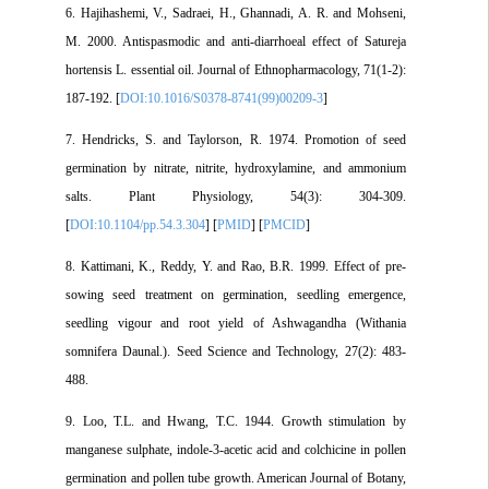
6. Hajihashemi, V., Sadraei, H., Ghannadi, A. R. and Mohseni,
M. 2000. Antispasmodic and anti-diarrhoeal effect of Satureja
hortensis L. essential oil. Journal of Ethnopharmacology, 71(1-2):
187-192. [
DOI:10.1016/S0378-8741(99)00209-3
]
7. Hendricks, S. and Taylorson, R. 1974. Promotion of seed
germination by nitrate, nitrite, hydroxylamine, and ammonium
salts. Plant Physiology, 54(3): 304-309.
[
DOI:10.1104/pp.54.3.304
] [
PMID
] [
PMCID
]
8. Kattimani, K., Reddy, Y. and Rao, B.R. 1999. Effect of pre-
sowing seed treatment on germination, seedling emergence,
seedling vigour and root yield of Ashwagandha (Withania
somnifera Daunal.). Seed Science and Technology, 27(2): 483-
488.
9. Loo, T.L. and Hwang, T.C. 1944. Growth stimulation by
manganese sulphate, indole-3-acetic acid and colchicine in pollen
germination and pollen tube growth. American Journal of Botany,