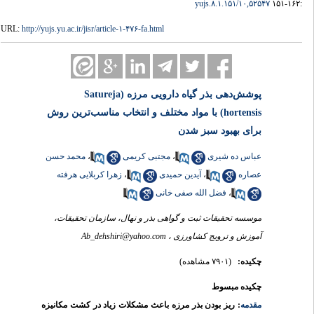
۱۰,۵۲۵۴۷/yujs.۸.۱.۱۵۱
:۱۶۲-۱۵۱
URL:
http://yujs.yu.ac.ir/jisr/article-۱-۴۷۶-fa.html
پوشش‌دهی بذر گیاه دارویی مرزه (Satureja
hortensis) با مواد مختلف و انتخاب مناسب‌ترین روش
برای بهبود سبز شدن
محمد حسن
،
مجتبی کریمی
،
عباس ده شیری
زهرا کربلایی هرفته
،
آیدین حمیدی
،
عصاره
فضل الله صفی خانی
،
موسسه تحقیقات ثبت و گواهی بذر و نهال، سازمان تحقیقات،
Ab_dehshiri@yahoo.com
آموزش و ترویج کشاورزی ،
چکیده:
(۷۹۰۱ مشاهده)
چکیده مبسوط
مقدمه
: ریز بودن بذر مرزه باعث مشکلات زیاد در کشت مکانیزه