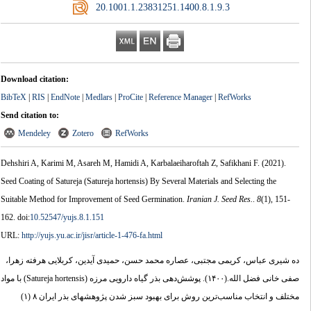
‎ 20.1001.1.23831251.1400.8.1.9.3
Download citation:
BibTeX
|
RIS
|
EndNote
|
Medlars
|
ProCite
|
Reference Manager
|
RefWorks
Send citation to:
Mendeley
Zotero
RefWorks
Dehshiri A, Karimi M, Asareh M, Hamidi A, Karbalaeiharoftah Z, Safikhani F.
(2021).
Seed Coating of Satureja (Satureja hortensis) By Several Materials and Selecting the
Suitable Method for Improvement of Seed Germination.
Iranian J. Seed Res.
.
8
(1)
, 151-
162. doi:
10.52547/yujs.8.1.151
URL:
http://yujs.yu.ac.ir/jisr/article-1-476-fa.html
ده شیری عباس، کریمی مجتبی، عصاره محمد حسن، حمیدی آیدین، کربلایی هرفته زهرا،
پوشش‌دهی بذر گیاه دارویی مرزه (Satureja hortensis) با مواد
(۱۴۰۰).
صفی خانی فضل الله.
مختلف و انتخاب مناسب‌ترین روش برای بهبود سبز شدن پژوهشهای بذر ایران ۸ (۱)