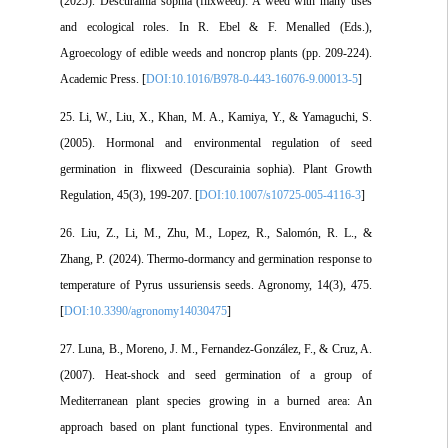
(2025). Descurainia sophia (flixweed): A weed with many uses
and ecological roles. In R. Ebel & F. Menalled (Eds.),
Agroecology of edible weeds and noncrop plants (pp. 209-224).
Academic Press. [
DOI:10.1016/B978-0-443-16076-9.00013-5
]
25. Li, W., Liu, X., Khan, M. A., Kamiya, Y., & Yamaguchi, S.
(2005). Hormonal and environmental regulation of seed
germination in flixweed (Descurainia sophia). Plant Growth
Regulation, 45(3), 199-207. [
DOI:10.1007/s10725-005-4116-3
]
26. Liu, Z., Li, M., Zhu, M., Lopez, R., Salomón, R. L., &
Zhang, P. (2024). Thermo-dormancy and germination response to
temperature of Pyrus ussuriensis seeds. Agronomy, 14(3), 475.
[
DOI:10.3390/agronomy14030475
]
27. Luna, B., Moreno, J. M., Fernandez-González, F., & Cruz, A.
(2007). Heat-shock and seed germination of a group of
Mediterranean plant species growing in a burned area: An
approach based on plant functional types. Environmental and