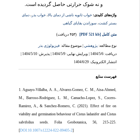
و نه شوک­ حرارتی حاصل گردیده است.
دمای
،
خواب بذر
،
خواب ثانویه ناشی از دمای بالا
واژه‌های کلیدی:
سوزاندن بقایای گیاهی
،
بستر کشت
(۴۵۳ دریافت)
[PDF 521 kb]
متن کامل
نوع مطالعه:
پژوهشي
| موضوع مقاله:
فیزیولوژی بذر
دریافت: 1404/5/6 | ویرایش نهایی: 1404/5/9 | پذیرش: 1404/5/10 |
انتشار الکترونیک: 1404/6/29
فهرست منابع
1. Aguayo-Villalba, A. A., Alvarez-Gomez, C. M., Aisa-Ahmed,
M., Barroso-Rodriguez, L. M., Camacho-Lopez, S., Cocero-
Ramirez, A., & Sanchez-Romero, C. (2021). Effect of fire on
viability and germination behaviour of Cistus ladanifer and Cistus
salvifolius seeds. Folia Geobotanica, 56, 215-225.
[
DOI:10.1007/s12224-022-09405-2
]