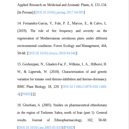
Applied Research on Medicinal and Aromatic Plants, 6, 131-134.
[In Persian] [
DOI:10.1016/j.jarmap.2017.04.005
]
14. Fernandez-Garcia, V., Fule, P. Z., Marcos, E., & Calvo, L.
(2019). The role of fire frequency and severity on the
regeneration of Mediterranean serotinous pines under different
environmental conditions. Forest Ecology and Management, 444,
59-68. [
DOI:10.1016/j.foreco.2019.04.040
]
15. Geshnizjani, N., Ghaderi-Far, F., Willems, L. A., Hilhorst, H.
W., & Ligterink, W. (2018). Characterization of and genetic
variation for tomato seed thermo-inhibition and thermo-dormancy.
BMC Plant Biology, 18, 229. [
DOI:10.1186/s12870-018-1449-
4
] [
PMID
] [
]
16. Ghorbani, A. (2005). Studies on pharmaceutical ethnobotany
in the region of Turkmen Sahra, north of Iran (part 1): General
results. Journal of Ethnopharmacology, 102, 58-68.
[
DOI:10.1016/j.jep.2005.05.035
] [
PMID
]