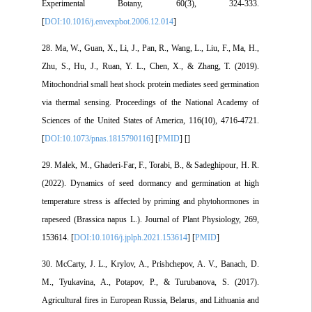
Experimental Botany, 60(3), 324-333.
[
DOI:10.1016/j.envexpbot.2006.12.014
]
28. Ma, W., Guan, X., Li, J., Pan, R., Wang, L., Liu, F., Ma, H.,
Zhu, S., Hu, J., Ruan, Y. L., Chen, X., & Zhang, T. (2019).
Mitochondrial small heat shock protein mediates seed germination
via thermal sensing. Proceedings of the National Academy of
Sciences of the United States of America, 116(10), 4716-4721.
[
DOI:10.1073/pnas.1815790116
] [
PMID
] [
]
29. Malek, M., Ghaderi-Far, F., Torabi, B., & Sadeghipour, H. R.
(2022). Dynamics of seed dormancy and germination at high
temperature stress is affected by priming and phytohormones in
rapeseed (Brassica napus L.). Journal of Plant Physiology, 269,
153614. [
DOI:10.1016/j.jplph.2021.153614
] [
PMID
]
30. McCarty, J. L., Krylov, A., Prishchepov, A. V., Banach, D.
M., Tyukavina, A., Potapov, P., & Turubanova, S. (2017).
Agricultural fires in European Russia, Belarus, and Lithuania and