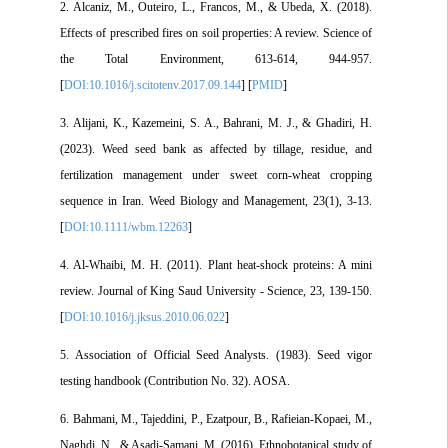
2. Alcaniz, M., Outeiro, L., Francos, M., & Ubeda, X. (2018).
Effects of prescribed fires on soil properties: A review. Science of
the Total Environment, 613-614, 944-957.
[
DOI:10.1016/j.scitotenv.2017.09.144
] [
PMID
]
3. Alijani, K., Kazemeini, S. A., Bahrani, M. J., & Ghadiri, H.
(2023). Weed seed bank as affected by tillage, residue, and
fertilization management under sweet corn-wheat cropping
sequence in Iran. Weed Biology and Management, 23(1), 3-13.
[
DOI:10.1111/wbm.12263
]
4. Al-Whaibi, M. H. (2011). Plant heat-shock proteins: A mini
review. Journal of King Saud University - Science, 23, 139-150.
[
DOI:10.1016/j.jksus.2010.06.022
]
5. Association of Official Seed Analysts. (1983). Seed vigor
testing handbook (Contribution No. 32). AOSA.
6. Bahmani, M., Tajeddini, P., Ezatpour, B., Rafieian-Kopaei, M.,
Naghdi, N., & Asadi-Samani, M. (2016). Ethnobotanical study of