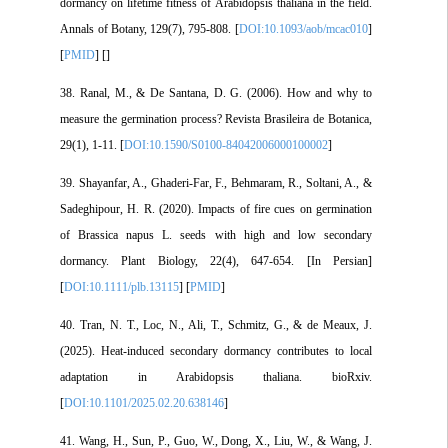
dormancy on lifetime fitness of Arabidopsis thaliana in the field.
Annals of Botany, 129(7), 795-808. [
DOI:10.1093/aob/mcac010
]
[
PMID
] [
]
38. Ranal, M., & De Santana, D. G. (2006). How and why to
measure the germination process? Revista Brasileira de Botanica,
29(1), 1-11. [
DOI:10.1590/S0100-84042006000100002
]
39. Shayanfar, A., Ghaderi-Far, F., Behmaram, R., Soltani, A., &
Sadeghipour, H. R. (2020). Impacts of fire cues on germination
of Brassica napus L. seeds with high and low secondary
dormancy. Plant Biology, 22(4), 647-654. [In Persian]
[
DOI:10.1111/plb.13115
] [
PMID
]
40. Tran, N. T., Loc, N., Ali, T., Schmitz, G., & de Meaux, J.
(2025). Heat-induced secondary dormancy contributes to local
adaptation in Arabidopsis thaliana. bioRxiv.
[
DOI:10.1101/2025.02.20.638146
]
41. Wang, H., Sun, P., Guo, W., Dong, X., Liu, W., & Wang, J.