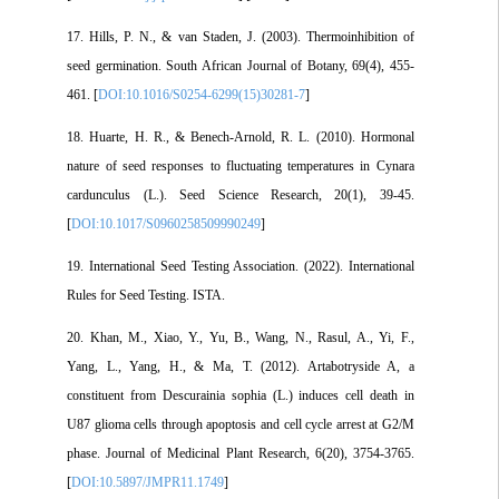
17. Hills, P. N., & van Staden, J. (2003). Thermoinhibition of
seed germination. South African Journal of Botany, 69(4), 455-
461. [
DOI:10.1016/S0254-6299(15)30281-7
]
18. Huarte, H. R., & Benech-Arnold, R. L. (2010). Hormonal
nature of seed responses to fluctuating temperatures in Cynara
cardunculus (L.). Seed Science Research, 20(1), 39-45.
[
DOI:10.1017/S0960258509990249
]
19. International Seed Testing Association. (2022). International
Rules for Seed Testing. ISTA.
20. Khan, M., Xiao, Y., Yu, B., Wang, N., Rasul, A., Yi, F.,
Yang, L., Yang, H., & Ma, T. (2012). Artabotryside A, a
constituent from Descurainia sophia (L.) induces cell death in
U87 glioma cells through apoptosis and cell cycle arrest at G2/M
phase. Journal of Medicinal Plant Research, 6(20), 3754-3765.
[
DOI:10.5897/JMPR11.1749
]