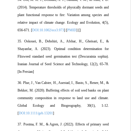
(2014). Temperature thresholds of physically dormant seeds and
plant functional response to fire: Variation among species and
relative impact of climate change. Ecology and Evolution, 4(5),
656-671. [
DOI:10.1002/ece3.973
] [
PMID
] [
]
35. Oskouei, B., Dehshiri, A., Afshar, H., Gheisari, E., &
Shayanfar, A. (2023). Optimal condition determination for
Flixweed standard seed germination test (Descurainia sophia).
Iranian Journal of Seed Science and Technology, 12(2), 65-78.
[In Persian]
36. Plue, J., Van Calster, H., Auestad, I., Basto, S., Renee, M., &
Bekker, M. (2020). Buffering effects of soil seed banks on plant
community composition in response to land use and climate.
Global Ecology and Biogeography, 30(1), 1-12.
[
DOI:10.1111/geb.13201
]
37. Postma, F. M., & Agren, J. (2022). Effects of primary seed