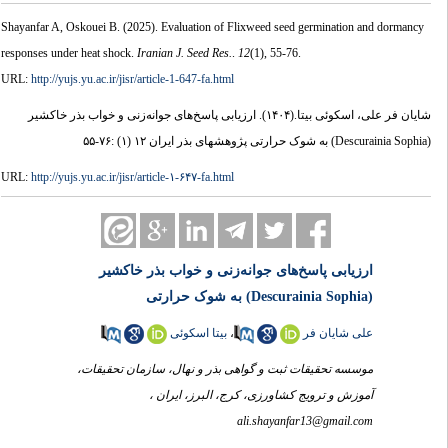
Shayanfar A, Oskouei B.
(2025).
Evaluation of Flixweed seed germination and dormancy
responses under heat shock.
Iranian J. Seed Res.
.
12
(1)
, 55-76.
URL:
http://yujs.yu.ac.ir/jisr/article-1-647-fa.html
ارزیابی پاسخ‌های جوانه‌زنی و خواب بذر خاکشیر
(۱۴۰۴).
شایان فر علی، اسکوئی بیتا.
(Descurainia Sophia) به شوک حرارتی پژوهشهای بذر ایران ۱۲ (۱) :۷۶-۵۵
URL:
http://yujs.yu.ac.ir/jisr/article-۱-۶۴۷-fa.html
ارزیابی پاسخ‌های جوانه‌زنی و خواب بذر خاکشیر
(Descurainia Sophia) به شوک حرارتی
بیتا اسکوئی
،
علی شایان فر
‌موسسه ‌تحقیقات ثبت ‌و ‌گواهی بذر ‌و ‌نهال، ‌سازمان ‌تحقیقات،
آموزش ‌و ‌ترویج کشاورزی، کرج، البرز، ‌ایران ،
ali.shayanfar13@gmail.com