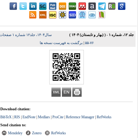
جلد ۱۲، شماره ۱ - ( (بهار و تابستان) ۱۴۰۴ )
سال۱۴۰۴، جلد۱۲ شماره ۱ صفحات
برگشت به فهرست نسخه ها
|
۷۶-۵۵
Download citation:
BibTeX
|
RIS
|
EndNote
|
Medlars
|
ProCite
|
Reference Manager
|
RefWorks
Send citation to:
Mendeley
Zotero
RefWorks