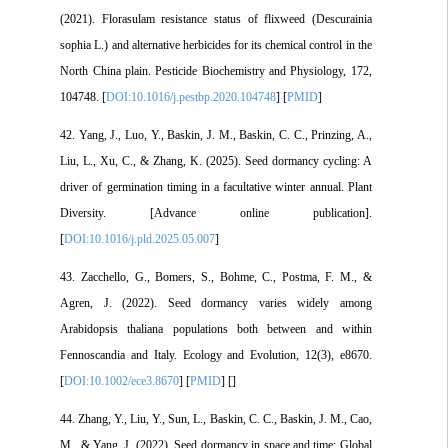
(2021). Florasulam resistance status of flixweed (Descurainia
sophia L.) and alternative herbicides for its chemical control in the
North China plain. Pesticide Biochemistry and Physiology, 172,
104748. [
DOI:10.1016/j.pestbp.2020.104748
] [
PMID
]
42. Yang, J., Luo, Y., Baskin, J. M., Baskin, C. C., Prinzing, A.,
Liu, L., Xu, C., & Zhang, K. (2025). Seed dormancy cycling: A
driver of germination timing in a facultative winter annual. Plant
Diversity. [Advance online publication].
[
DOI:10.1016/j.pld.2025.05.007
]
43. Zacchello, G., Bomers, S., Bohme, C., Postma, F. M., &
Agren, J. (2022). Seed dormancy varies widely among
Arabidopsis thaliana populations both between and within
Fennoscandia and Italy. Ecology and Evolution, 12(3), e8670.
[
DOI:10.1002/ece3.8670
] [
PMID
] [
]
44. Zhang, Y., Liu, Y., Sun, L., Baskin, C. C., Baskin, J. M., Cao,
M., & Yang, J. (2022). Seed dormancy in space and time: Global