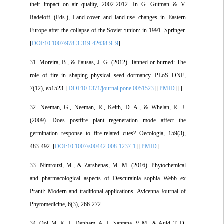
their impact on air quality, 2002-2012. In G. Gutman & V.
Radeloff (Eds.), Land-cover and land-use changes in Eastern
Europe after the collapse of the Soviet :union: in 1991. Springer.
[
DOI:10.1007/978-3-319-42638-9_9
]
31. Moreira, B., & Pausas, J. G. (2012). Tanned or burned: The
role of fire in shaping physical seed dormancy. PLoS ONE,
7(12), e51523. [
DOI:10.1371/journal.pone.0051523
] [
PMID
] [
]
32. Neeman, G., Neeman, R., Keith, D. A., & Whelan, R. J.
(2009). Does postfire plant regeneration mode affect the
germination response to fire-related cues? Oecologia, 159(3),
483-492. [
DOI:10.1007/s00442-008-1237-1
] [
PMID
]
33. Nimrouzi, M., & Zarshenas, M. M. (2016). Phytochemical
and pharmacological aspects of Descurainia sophia Webb ex
Prantl: Modern and traditional applications. Avicenna Journal of
Phytomedicine, 6(3), 266-272.
34. Ooi, M. K. J., Denham, A. J., Santana, V. M., & Auld, T. D.