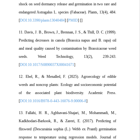
shock on seed dormancy release and germination in two rare and
endangered Astragalus L. species (Fabaceae). Plants, 13(4), 484.
[
DOI:10.3390/plants13040484
] [
PMID
] [
]
11. Davis, J. B., Brown, J., Brennan, J. S., & Thill, D. C. (1999).
Predicting decreases in canola (Brassica napus and B. rapa) oil
and meal quality caused by contamination by Brassicaceae weed
seeds. Weed Technology, 13(2), 239-243.
[
DOI:10.1017/S0890037X00041671
]
12. Ebel, R., & Menalled, F. (2025). Agroecology of edible
weeds and noncrop plants: Ecology and socioeconomic potential
of the associated plant biodiversity. Academic Press.
[
DOI:10.1016/B978-0-443-16076-9.00006-8
]
13. Fallahi, H. R., Aghhavani-Shajari, M., Mohammadi, M.,
Kadkhodaei-Barkook, R., & Zareei, E. (2017). Predicting of
flixweed (Descurainia sophia (L.) Webb ex Prantl) germination
response to temperature using regression models. Journal of