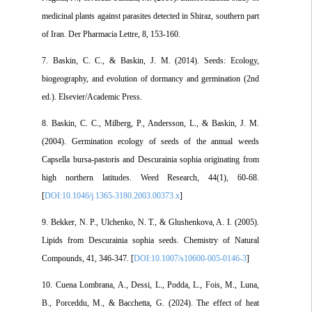
medicinal plants against parasites detected in Shiraz, southern part
of Iran. Der Pharmacia Lettre, 8, 153-160.
7. Baskin, C. C., & Baskin, J. M. (2014). Seeds: Ecology,
biogeography, and evolution of dormancy and germination (2nd
ed.). Elsevier/Academic Press.
8. Baskin, C. C., Milberg, P., Andersson, L., & Baskin, J. M.
(2004). Germination ecology of seeds of the annual weeds
Capsella bursa-pastoris and Descurainia sophia originating from
high northern latitudes. Weed Research, 44(1), 60-68.
[
DOI:10.1046/j.1365-3180.2003.00373.x
]
9. Bekker, N. P., Ulchenko, N. T., & Glushenkova, A. I. (2005).
Lipids from Descurainia sophia seeds. Chemistry of Natural
Compounds, 41, 346-347. [
DOI:10.1007/s10600-005-0146-3
]
10. Cuena Lombrana, A., Dessi, L., Podda, L., Fois, M., Luna,
B., Porceddu, M., & Bacchetta, G. (2024). The effect of heat