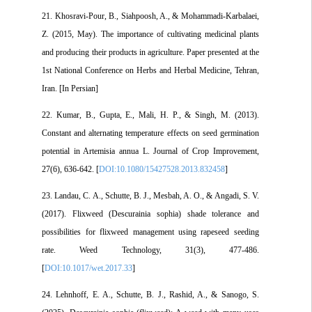
21. Khosravi-Pour, B., Siahpoosh, A., & Mohammadi-Karbalaei,
Z. (2015, May). The importance of cultivating medicinal plants
and producing their products in agriculture. Paper presented at the
1st National Conference on Herbs and Herbal Medicine, Tehran,
Iran. [In Persian]
22. Kumar, B., Gupta, E., Mali, H. P., & Singh, M. (2013).
Constant and alternating temperature effects on seed germination
potential in Artemisia annua L. Journal of Crop Improvement,
27(6), 636-642. [
DOI:10.1080/15427528.2013.832458
]
23. Landau, C. A., Schutte, B. J., Mesbah, A. O., & Angadi, S. V.
(2017). Flixweed (Descurainia sophia) shade tolerance and
possibilities for flixweed management using rapeseed seeding
rate. Weed Technology, 31(3), 477-486.
[
DOI:10.1017/wet.2017.33
]
24. Lehnhoff, E. A., Schutte, B. J., Rashid, A., & Sanogo, S.