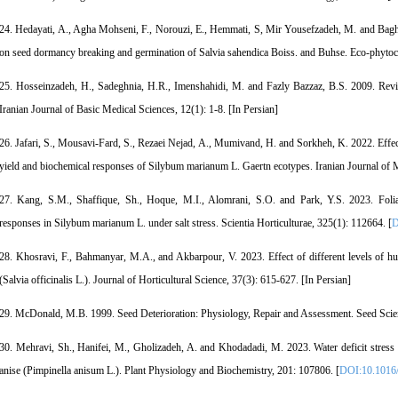
24. Hedayati, A., Agha Mohseni, F., Norouzi, E., Hemmati, S, Mir Yousefzadeh, M. and Bagheri
on seed dormancy breaking and germination of Salvia sahendica Boiss. and Buhse. Eco-phytoche
25. Hosseinzadeh, H., Sadeghnia, H.R., Imenshahidi, M. and Fazly Bazzaz, B.S. 2009. Review 
Iranian Journal of Basic Medical Sciences, 12(1): 1-8. [In Persian]
26. Jafari, S., Mousavi-Fard, S., Rezaei Nejad, A., Mumivand, H. and Sorkheh, K. 2022. Effect
yield and biochemical responses of Silybum marianum L. Gaertn ecotypes. Iranian Journal of M
27. Kang, S.M., Shaffique, Sh., Hoque, M.I., Alomrani, S.O. and Park, Y.S. 2023. Foliar
responses in Silybum marianum L. under salt stress. Scientia Horticulturae, 325(1): 112664. [
D
28. Khosravi, F., Bahmanyar, M.A., and Akbarpour, V. 2023. Effect of different levels of hu
(Salvia officinalis L.). Journal of Horticultural Science, 37(3): 615-627. [In Persian]
29. McDonald, M.B. 1999. Seed Deterioration: Physiology, Repair and Assessment. Seed Scie
30. Mehravi, Sh., Hanifei, M., Gholizadeh, A. and Khodadadi, M. 2023. Water deficit stress c
anise (Pimpinella anisum L.). Plant Physiology and Biochemistry, 201: 107806. [
DOI:10.1016/