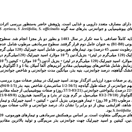
یان دارای مصارف متعدد دارویی و غذایی است
پژوهش حاضر به‌منظور بررسی اثرات
S .syriaca, S .leriifolia, S. officinalis
ی بیوشیمیایی و جوانه‌زنی بذرهای سه گونه
ایه
کاملاً
تصادفی
با سه تکرار در سال 1403 و بطور دو بار مجزا انجام شد. سطوح
عدم
گرفتند. سطوح سرمادهی مرطوب شامل
به عنوان عامل دوم قرار
)
B1-B8
رمونی
طوبت نسبی 45 درصد
) بود. تیمارهای
هورمونی
شامل اسید جیبرلیک (120 میلی گر
4-
0 مولار)، اسید جیبرلیک (120میلی‌گرم در
4-
4-
10
10 مولار) + کینتین (
 آزمایش شامل
شاخص‌های بیوشیمیایی مقادیر آنزیم‌های آلفا آمیلاز، بتا-1 و 3-گلوکوناز
ن خشک گیاهچه
درصد جوانه‌زنی، بنیه بذر، میانگین مدت جوانه‌زنی و شاخص جوانه‌زنی
اری بر صفات مورد ارزیابی اثرگذار بودند. اسید جیبرلیک در بیشتر صفات مورد بررسی
ه طول گیاه‌چه (56/5-1/2 سانتی‌متر)، شاخص
بنیه
بذر (1/5-0)،
وزن خشک گیاهچه (35/45-84/19 میلی‌گرم)، جوانه‌زنی (74/91-22/38 درصد)، یکنواختی جوانه‌زنی (03/21-57/3 روز) و صفات بیوشیمیایی از جمله مقادی
آلفا آمیلاز (94/12-6/2 میلی‌مول بر گرم وزن تر بذر)، بتا-1 و 3-گلوکوناز (79/10-83/2 میلی‌مول بر گرم وزن تر بذر) و پراکسید هیدروژن
مرطوب (20
و 30
روز) + تیمار هورمونی بنزیل
آدنین + کینتین + اسید جیبرلیک و تیمار
شاهد، افزایشی بیش از دو برابر را نشان داد
درصد جوانه‌زنی و غالب صفات مورد
.
بود
S. leriifolia
بذر گونه‌های مریم‌گلی متفاوت است. بر اساس برهمکنش سرمادهی و تیمارهای 
نین، کینتین
و
اسید جیبرلیک جهت جوانه‌زنی بذر مریم‌گلی و تولید بالاترین مقادیر