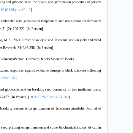
g and gibberellin on the quality and germination properties of parsley
10.61186/yujs.10.1.1
]
bberellic acid, germination temperature and stratification on dormancy
, 51 (2): 199-222. [In Persian]
M.A. 2021. Effect of salicylic and Jasmonic acid on yield and yield
nt Research, 34: 346-358. [In Persian]
h-Germany-Persian. Germany: Koeltz Scientific Books.
idant responses against oxidative damage in black chickpea following
71201013X
]
 and gibberellic acid on breaking seed dormancy of two medicinal plants
9-177. [In Persian] [
DOI:10.29252/yujs.3.1.169
]
reaking treatments on germination of Taverniera cuneifolia. Journal of
d seed priming on germination and some biochemical indices of cumin