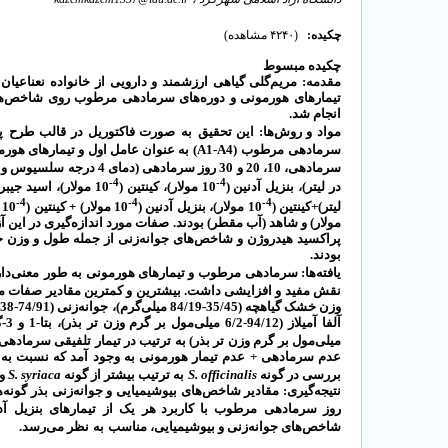
چکیده:
(۴۲۴۰ مشاهده)
چکیده
مبسوط
مقدمه: مریم‌گلی گیاهی ارزشمند و دارویی از خانواده نعناع.
تیمار‌های هورمونی و دوره‌های سرمادهی مرطوب روی شاخص‌ها
انجام شد.
مواد و روش‌ها: این تحقیق
به
صورت
فاکتوریل
در قالب
طرح
پ
تیمارهای هو (
) به عنوان عامل اول و
A1-A4
(
مرطوب
سرمادهی
سرمادهی، 10، 20 و 30 روز سرمادهی (دمای 4 درجه سلسیوس
و ر
4-
4-
در لیتر)، بنزیل آدنین (
10 مولار)، کینتین (
10 مولار)، اسید جیبرلیک (120 میلی‌گرم در لیتر)+ بنزیل‌آدنین (
4-
4-
4-
لیتر)+کینتین (
10 مولار)، بنزیل آدنین (
10 مولار) + کینتین (
10 مولار)، اسید جیبرلیک (120 میلی‌گرم در لیتر) + بنزیل آدنین (
مولار) و شاهد (آب مقطر) بودند. صفات مورد اندازه‌گیری در این
پراکسید هیدروژن و شاخص‌های جوانه‌زنی از جمله طول و وز،
.
بودند
یافته‌ها: سرمادهی
مرطوب و تیمارهای هورمونی
به
طور
معنی‌د،
نقش مفید و افزایشی داشت. بیشترین و کمترین مقادیر صفات مهم جوانه‌زنی از جمل
میلی‌مول بر گرم وزن تر بذر) به ترتیب در تیمار تلفیقی سرمادهی 
عدم سرمادهی + عدم تیمار هورمونی به وجود آمد که نسبت به .
و
S. syriaca
به ترتیب بیشتر از گونه
S. officinalis
بررسی در گونه
نتیجه‌گیری: مقادیر شاخص‌های بیوشیمیایی و جوانه‌زن
ی
روز
سرمادهی
مرطوب
با کاربرد هر
یک
از
تیمارهای
بنزیل
آد
شاخص‌های جوانه‌زنی و بیوشیمیایی، مناسب
به
نظر می‌رسد.