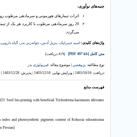
جنبه‌های نوآوری:
اثرات
تیمار
های هورمونی و سرمادهی مرطوب روی 
روز سرمادهی مرطوب با کاربرد هر یک از تیمارها
می‌گردد.
،
گیاه دارویی
،
جوانه‌زنی بذر
،
بنزیل آدنین
،
اسید جیبرلیک
واژه‌های کلیدی:
(۸۱۹ دریافت)
[PDF 497 kb]
متن کامل
نوع مطالعه:
پژوهشي
| موضوع مقاله:
فیزیولوژی بذر
دریافت: 1403/10/16 | ویرایش نهایی: 1403/12/10 | پذیرش: 1403/12/28 | انتشار الکترونیک: 1403/12/29
فهرست منابع
2023. Seed bio-priming with beneficial Trichoderma harzianum alleviates
 index and photosynthetic pigments content of Kelussia odoratissima
In Persian]