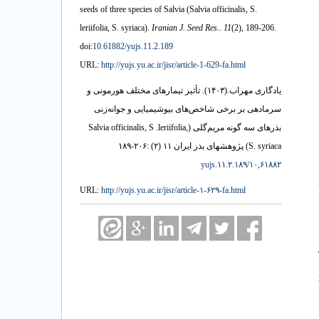
seeds of three species of Salvia (Salvia officinalis, S.
leriifolia, S. syriaca).
Iranian J. Seed Res.
.
11
(2)
, 189-206.
doi:
10.61882/yujs.11.2.189
URL:
http://yujs.yu.ac.ir/jisr/article-1-629-fa.html
تأثیر تیمارهای مختلف هورمونی و
(۱۴۰۳).
یادگاری مهراب.
سرمادهی بر برخی شاخص‌های بیوشیمیایی و جوانه‌زنی
بذرهای سه گونه مریم‌گلی (Salvia officinalis, S .leriifolia,
S. syriaca) پژوهشهای بذر ایران ۱۱ (۲) :۲۰۶-۱۸۹
۱۰,۶۱۸۸۲/yujs.۱۱.۲.۱۸۹
URL:
http://yujs.yu.ac.ir/jisr/article-۱-۶۲۹-fa.html