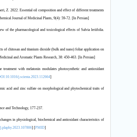
, Z. 2022. Essential oil composition and effect of different treatments
mical Journal of Medicinal Plants, 9(4): 59-72. [In Persian]
of the pharmacological and toxicological effects of Salvia leriifolia.
s of chitosan and titanium dioxide (bulk and nano) foliar application on
edicinal and Aromatic Plants Research, 38: 450-463. [In Persian]
 treatment with melatonin modulates photosynthetic and antioxidant
OI:10.1016/j.scienta.2023.112664
]
mic acid and zinc sulfate on morphological and phytochemical traits of
nce and Technology, 177-237.
hanges in physiological, biochemical and antioxidant characteristics of
j.plaphy.2023.107806
] [
PMID
]