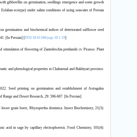
with gibberellin on germination, seedlings emergence and some growth
Esfahan ecotype) under saline conditions of using seawater of Persian
n on germination and biochemical indices of deteriorated safflower seed
41. [In Persian] [
DOI:10.61186/yujs.10.1.19
]
 stimulation of flowering of Zantedeschia pentlandii cv. Picasso. Plant
limatic and phenological properties in Chaharmal and Bakhtyari province.
022. Seed priming on germination and establishment of Astragalus
 of Range and Desert Research, 29: 596-607. [In Persian]
e lesser grain borer, Rhyzopertha dominica. Insect Biochemistry, 21(3):
ic acid in sage by capillary electrophoresis. Food Chemistry, 101(4):