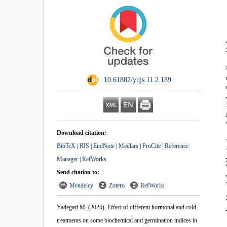
‎ 10.61882/yujs.11.2.189
م
1
 و
Download citation:
BibTeX
|
RIS
|
EndNote
|
Medlars
|
ProCite
|
Reference
94/
ر
Manager
|
RefWorks
 (69/0-21/0
Send citation to:
Mendeley
Zotero
RefWorks
هورمونی، 20
Yadegari M.
(2025).
Effect of different hormonal and cold
treatments on some biochemical and germination indices in