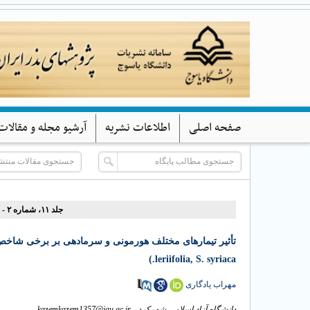
صفحه اصلی
اطلاعات نشریه
آرشیو مجله و مقالات
جلد ۱۱، شماره ۲ - ( (پاییز و زمستان) ۱۴۰۳ )
.leriifolia, S. syriaca)
مهراب یادگاری
kazemkazem1357@iau.ac.ir
دانشگاه آزاد اسلامی شهرکرد ،