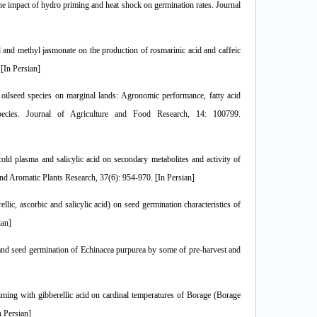
e impact of hydro priming and heat shock on germination rates. Journal
 and methyl jasmonate on the production of rosmarinic acid and caffeic
 [In Persian]
oilseed species on marginal lands: Agronomic performance, fatty acid
species. Journal of Agriculture and Food Research, 14: 100799.
d plasma and salicylic acid on secondary metabolites and activity of
 and Aromatic Plants Research, 37(6): 954-970. [In Persian]
lic, ascorbic and salicylic acid) on seed germination characteristics of
ian]
d seed germination of Echinacea purpurea by some of pre-harvest and
ming with gibberellic acid on cardinal temperatures of Borage (Borage
n Persian]