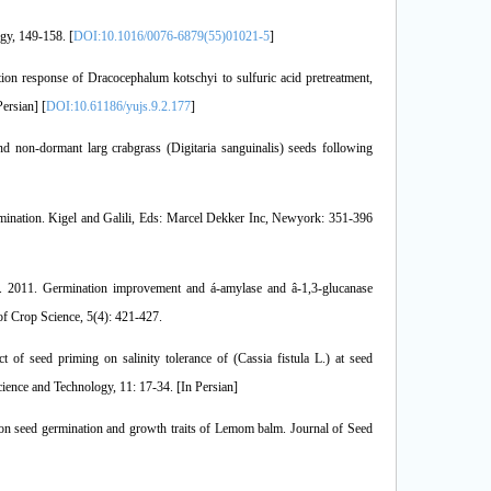
gy, 149-158. [
DOI:10.1016/0076-6879(55)01021-5
]
ion response of Dracocephalum kotschyi to sulfuric acid pretreatment,
Persian] [
DOI:10.61186/yujs.9.2.177
]
d non-dormant larg crabgrass (Digitaria sanguinalis) seeds following
mination. Kigel and Galili, Eds: Marcel Dekker Inc, Newyork: 351-396
. 2011. Germination improvement and á-amylase and â-1,3-glucanase
of Crop Science, 5(4): 421-427.
 of seed priming on salinity tolerance of (Cassia fistula L.) at seed
cience and Technology, 11: 17-34. [In Persian]
 on seed germination and growth traits of Lemom balm. Journal of Seed