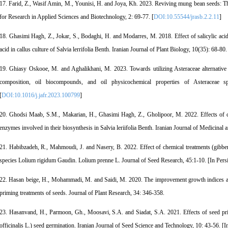
17. Farid, Z., Wasif Amin, M., Younisi, H. and Joya, Kh. 2023. Reviving mung bean seeds: Th
for Research in Applied Sciences and Biotechnology, 2: 69-77. [
DOI:10.55544/jrasb.2.2.11
]
18. Ghasimi Hagh, Z., Jokar, S., Bodaghi, H. and Modarres, M. 2018. Effect of salicylic acid
acid in callus culture of Salvia lerrifolia Benth. Iranian Journal of Plant Biology, 10(35): 68-80.
19. Ghiasy Oskooe, M. and Aghalikhani, M. 2023. Towards utilizing Asteraceae alternative 
composition, oil biocompounds, and oil physicochemical properties of Asteraceae 
[
DOI:10.1016/j.jafr.2023.100799
]
20. Ghodsi Maab, S.M., Makarian, H., Ghasimi Hagh, Z., Gholipoor, M. 2022. Effects of col
enzymes involved in their biosynthesis in Salvia leriifolia Benth. Iranian Journal of Medicinal
21. Habibzadeh, R., Mahmoudi, J. and Nasery, B. 2022. Effect of chemical treatments (gibberel
species Lolium rigidum Gaudin. Lolium prenne L. Journal of Seed Research, 45:1-10. [In Pers
22. Hasan beige, H., Mohammadi, M. and Saidi, M. 2020. The improvement growth indices an
priming treatments of seeds. Journal of Plant Research, 34: 346-358.
23. Hasanvand, H., Parmoon, Gh., Moosavi, S.A. and Siadat, S.A. 2021. Effects of seed pri
officinalis L.) seed germination. Iranian Journal of Seed Science and Technology, 10: 43-56. [I