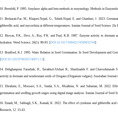
10. Bernfeld, P. 1995. Amylases alpha and beta methods in enzymology. Methods in Enzymolo
11. Besharati-Far, M., Khajoei-Nejad, G., Tohidi-Nejad, E. and Ghanbari, J. 2023. Germinat
gibberellic acid, and mycorrhiza at different temperatures. Iranian Journal of Seed Science. [In 
12. Biswas, P.K., Devi, A., Roy, P.K. and Paul, K.B. 1987. Enzyme activity in dormant an
hydration. Weed Science, 26(1): 90-93. [
DOI:10.1017/S0043174500032744
]
13. Bradford, K.J. 1995. Water Relation in Seed Germination. In Seed Development and Ger
[
DOI:10.1201/9780203740071-13
]
14. Dehghanpour Farashah, H., Tavakkol-Afshari R., Sharifzadeh F. and Chavoshinasab S
activity in dormant and nondormant seeds of Oregano (Origanum vulgare). Australian Journal 
15. Ebrahimi, E., Moosavi, S.A., Siadat, S.A., Moallemi, N. and Sabaeian, M. 2022. Effect
germination and seedling growth stages using digital image analysis. Iranian Journal of Seed S
16. Emadi, M., Sabbagh, S.K., Kamali, K. 2022. The effect of cytokinin and gibberellic acid
Research, 12: 33-43.