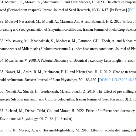
31. Momeni, K., Moradi, A., Mahmoudi, S. and Latif Manesh, H. 2023. The effect of bioprimin
seed (Petroselinum crispum). Iranian Journal of Seed Research, 10(1): 1-17. [In Persian] [
DOI:
32. Mousavi Naserabad, M., Moradi, A., Masoumi Asl, A. and Balouchi, H.R. 2020. Effect of gi
breaking and seed germination of Smyrnium cordifolium. Iranian Journal of Field Crop Science
33. Mousavoey, M., Jahanbakhsh, S., Modaresi, M., Parmoon, GH., Ebadi, A. and Kohan mo, 
components of Milk thistle (Silybum marianum L.) under heat stress conditions. Journal of Pla
34. Mozaffarian, V. 2008. A Pictorial Dictionary of Botanical Taxonomy Latin-English-Frenc
35. Nazari, M., Amiri, R. M., Mehraban, F. H. and Khaneghah, H. Z. 2012. Change in antiox
cold acclimation. Russian Journal of Plant Physiology, 59: 183-189. [
DOI:10.1134/S1021443
36. Nemati, A., Sharifi, H., Gerdakaneh, M. and Sharifi, Z. 2016. The Effect of pre-chilling
species Silybum marianum and Citrulus colocynthis. Iranian Journal of Seed Research, 3(1): 16
37. Pichand, M., Dianati Tilaki, Gh. and Morad, H. 2022. Effect of different seed dormancy b
Environmental Physiology, 66: 74-88. [In Persian]
38. Piri, R., Moradi, A. and Hoseini-Moghaddam, M. 2018. Effect of accelerated aging an