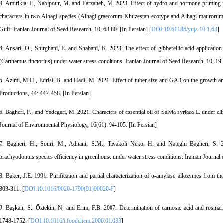
3. Amirikia, F., Nabipour, M. and Farzaneh, M. 2023. Effect of hydro and hormone priming 
characters in two Alhagi species (Alhagi graecorum Khuzestan ecotype and Alhagi maurorum 
Gulf. Iranian Journal of Seed Research, 10: 63-80. [In Persian] [
DOI:10.61186/yujs.10.1.63
]
4. Ansari, O., Shirghani, E. and Shabani, K. 2023. The effect of gibberellic acid applicatio
(Carthamus tinctorius) under water stress conditions. Iranian Journal of Seed Research, 10: 19-
5. Azimi, M.H., Edrisi, B. and Hadi, M. 2021. Effect of tuber size and GA3 on the growth and
Productions, 44: 447-458. [In Persian]
6. Bagheri, F., and Yadegari, M. 2021. Characters of essential oil of Salvia syriaca L. under c
Journal of Environmental Physiology, 16(61): 94-105. [In Persian]
7. Bagheri, H., Souri, M., Adnani, S.M., Tavakoli Neko, H. and Nateghi Bagheri, S. 2
brachyodontus species efficiency in greenhouse under water stress conditions. Iranian Journal
8. Baker, J.E. 1991. Purification and partial characterization of α-amylase allozymes from th
303-311. [
DOI:10.1016/0020-1790(91)90020-F
]
9. Başkan, S., Öztekin, N. and Erim, F.B. 2007. Determination of carnosic acid and rosmarin
1748-1752. [
DOI:10.1016/j.foodchem.2006.01.033
]