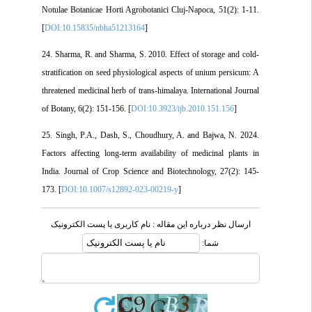
Notulae Botanicae Horti Agrobotanici Cluj-Napoca, 51(2): 1-11.
[
DOI:10.15835/nbha51213164
]
24. Sharma, R. and Sharma, S. 2010. Effect of storage and cold-
stratification on seed physiological aspects of unium persicum: A
threatened medicinal herb of trans-himalaya. International Journal
of Botany, 6(2): 151-156. [
DOI:10.3923/ijb.2010.151.156
]
25. Singh, P.A., Dash, S., Choudhury, A. and Bajwa, N. 2024.
Factors affecting long-term availability of medicinal plants in
India. Journal of Crop Science and Biotechnology, 27(2): 145-
173. [
DOI:10.1007/s12892-023-00219-y
]
ارسال نظر درباره این مقاله : نام کاربری یا پست الکترونیک
شما: