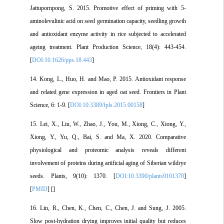
Jattupornpong, S. 2015. Promotive effect of priming with 5-
aminolevulinic acid on seed germination capacity, seedling growth
and antioxidant enzyme activity in rice subjected to accelerated
ageing treatment. Plant Production Science, 18(4): 443-454.
[
DOI:10.1626/pps.18.443
]
14. Kong, L., Huo, H. and Mao, P. 2015. Antioxidant response
and related gene expression in aged oat seed. Frontiers in Plant
Science, 6: 1-9. [
DOI:10.3389/fpls.2015.00158
]
15. Lei, X., Liu, W., Zhao, J., You, M., Xiong, C., Xiong, Y.,
Xiong, Y., Yu, Q., Bai, S. and Ma, X. 2020. Comparative
physiological and proteomic analysis reveals different
involvement of proteins during artificial aging of Siberian wildrye
seeds. Plants, 9(10): 1370. [
DOI:10.3390/plants9101370
]
[
PMID
] [
]
16. Lin, R., Chen, K., Chen, C., Chen, J. and Sung, J. 2005.
Slow post-hydration drying improves initial quality but reduces