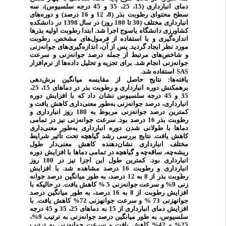
دمای انبارداری (15، 25، 35 و 45 درجه سلسیوس)، سه
سطح محتوای رطوبت بذر (8، 12 و 16 درصد) و دوره‌های
انبارداری مختلف (30 تا 180 روز) در سال 1398 در دانشکده
کشاورزی دانشگاه یاسوج اجرا شد. ابتدا رطوبت اولیه بذرها
اندازه‌گیری و با استفاده از فرمول‌های مشخص، رطوبت
مورد نظر ایجاد گردید. پس از آن، اندازه‌گیری‌های جوانه‌زنی
و شاخص‌های مرتبط از جمله درصد جوانه‌زنی و سرعت
جوانه‌زنی انجام شد. برای تجزیه و تحلیل داده‌ها از نرم‌افزار
استفاده شد.
SAS
یافته‌ها:
نتایج حاصل از مقایسه میانگین برش‌دهی
برهمکنش دوره انبارداری و رطوبت بذر در دماهای 15، 25،
35 و 45 درجه سلسیوس نشان داد که با افزایش دوره
انبارداری، درصد جوانه‌زنی به‌طور معنی‌داری کاهش یافت و
کمترین درصد جوانه‌زنی مربوط به 180 روز انبارداری و
رطوبت بذر 16 درصد بود. سرعت جوانه‌زنی نیز در تمامی
دماها با طولانی شدن دوره انبارداری به‌طور معنی‌داری
کاهش یافت. نتایج بررسی رشد گیاهچه تحت تأثیر شرایط
مختلف انبارداری نشان‌دهنده کاهش معنی‌دار طول
ریشه‌چه، ساقه‌چه و گیاهچه در تمامی دماها با افزایش دوره
انبارداری بود. کمترین طول این اجزا نیز در 180 روز
با افزایش
.
انبارداری و رطوبت 16 درصد مشاهده شد
رطوبت بذر از 8 به 12 درصد، به طور میانگین درصد جوانه­‌
زنی 9% و سرعت جوانه­‌زنی 5 % کاهش یافت. در حالی­که با
افزایش رطوبت از 8 به 16 درصد، به طور میانگین درصد
جوانه­زنی 73 % و سرعت جوانه­زنی 72% کاهش یافت. با
افزایش دمای انبارداری از 15 به دماهای 25، 35 و 45 درجه
سلسیوس، به طور میانگین درصد جوانه­‌زنی به ترتیب 9%،
25% و 42% کاهش یافت و سرعت جوانه­‌زنی به ترتیب