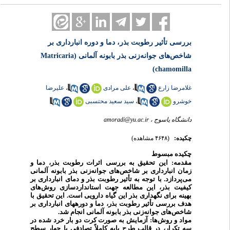
بررسی تأثیر رطوبت بذر، دما و دوره انبارداری بر
شاخص‌های جوانه‌زنی بذر بابونه آلمانی (Matricaria
chamomilla)
علیرضا
،
علی مرادی
،
غلامرضا زارع
سید سعید محتسبی
،
خوشرو
amoradi@yu.ac.ir
دانشگاه یاسوج ،
چکیده:
(۴۶۴۸ مشاهده)
چکیده
مبسوط
مقدمه:
این تحقیق به بررسی اثرات رطوبت بذر، دما و
زمان انبارداری بر شاخص‌های جوانه‌زنی بذر بابونه آلمانی
می‌پردازد. با توجه به تأثیر رطوبت بذر و دمای انبارداری بر
کیفیت بذر، این مطالعه جهت استانداردسازی روش‌های
این تحقیق با
.
بهینه برای نگهداری بذر این گیاه دارویی است
هدف بررسی تأثیر رطوبت بذر، دما و دوره­های انبارداری بر
شاخص‌های جوانه­‌زنی بذر بابونه آلمانی انجام شد.
مواد و روش‌ها:
آزمایش به صورت کرت دو بار خرد شده در
سه تکرار، در قالب طرح پایه کاملاً تصادفی با چهار سطح