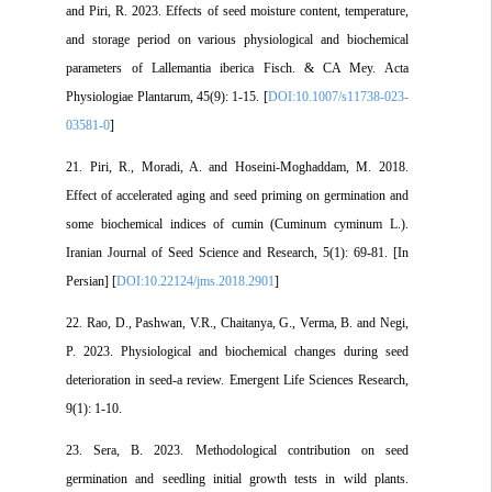
and Piri, R. 2023. Effects of seed moisture content, temperature,
and storage period on various physiological and biochemical
parameters of Lallemantia iberica Fisch. & CA Mey. Acta
Physiologiae Plantarum, 45(9): 1-15. [
DOI:10.1007/s11738-023-
03581-0
]
21. Piri, R., Moradi, A. and Hoseini-Moghaddam, M. 2018.
Effect of accelerated aging and seed priming on germination and
some biochemical indices of cumin (Cuminum cyminum L.).
Iranian Journal of Seed Science and Research, 5(1): 69-81. [In
Persian] [
DOI:10.22124/jms.2018.2901
]
22. Rao, D., Pashwan, V.R., Chaitanya, G., Verma, B. and Negi,
P. 2023. Physiological and biochemical changes during seed
deterioration in seed-a review. Emergent Life Sciences Research,
9(1): 1-10.
23. Sera, B. 2023. Methodological contribution on seed
germination and seedling initial growth tests in wild plants.