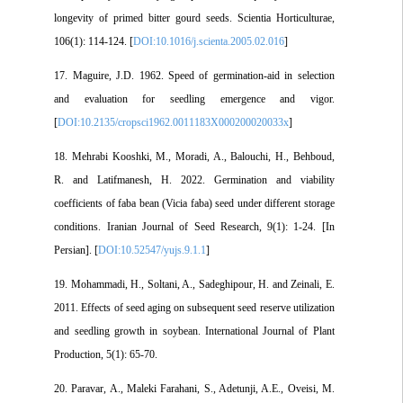
longevity of primed bitter gourd seeds. Scientia Horticulturae,
106(1): 114-124. [
DOI:10.1016/j.scienta.2005.02.016
]
17. Maguire, J.D. 1962. Speed of germination-aid in selection
and evaluation for seedling emergence and vigor.
[
DOI:10.2135/cropsci1962.0011183X000200020033x
]
18. Mehrabi Kooshki, M., Moradi, A., Balouchi, H., Behboud,
R. and Latifmanesh, H. 2022. Germination and viability
coefficients of faba bean (Vicia faba) seed under different storage
conditions. Iranian Journal of Seed Research, 9(1): 1-24. [In
Persian]. [
DOI:10.52547/yujs.9.1.1
]
19. Mohammadi, H., Soltani, A., Sadeghipour, H. and Zeinali, E.
2011. Effects of seed aging on subsequent seed reserve utilization
and seedling growth in soybean. International Journal of Plant
Production, 5(1): 65-70.
20. Paravar, A., Maleki Farahani, S., Adetunji, A.E., Oveisi, M.