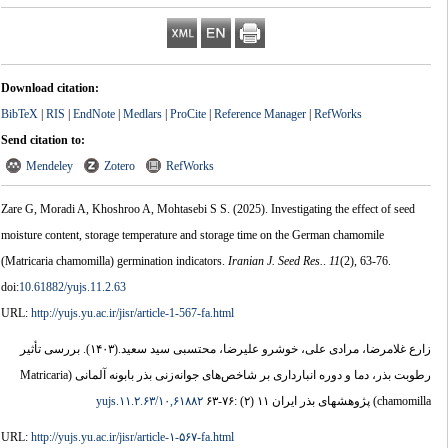
Download citation:
BibTeX
|
RIS
|
EndNote
|
Medlars
|
ProCite
|
Reference Manager
|
RefWorks
Send citation to:
Mendeley
Zotero
RefWorks
Zare G, Moradi A, Khoshroo A, Mohtasebi S S.
(2025).
Investigating the effect of seed
moisture content, storage temperature and storage time on the German chamomile
(Matricaria chamomilla) germination indicators.
Iranian J. Seed Res.
.
11
(2)
, 63-76.
doi:
10.61882/yujs.11.2.63
URL:
http://yujs.yu.ac.ir/jisr/article-1-567-fa.html
بررسی تأثیر
(۱۴۰۳).
زارع غلامرضا، مرادی علی، خوشرو علیرضا، محتسبی سید سعید.
رطوبت بذر، دما و دوره انبارداری بر شاخص‌های جوانه‌زنی بذر بابونه آلمانی (Matricaria
۱۰,۶۱۸۸۲/yujs.۱۱.۲.۶۳
chamomilla) پژوهشهای بذر ایران ۱۱ (۲) :۷۶-۶۳
URL:
http://yujs.yu.ac.ir/jisr/article-۱-۵۶۷-fa.html