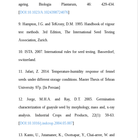
ageing. Biologia Plantarum, 46: 429-434.
[
DOI:10.1023/A:1024398724076
]
9. Hampton, J.G. and TeKrony, D.M. 1995. Handbook of vigour
test methods. 3rd Edition, The International Seed Testing
Association, Zurich.
10. ISTA. 2007. International rules for seed testing. Basserdorf,
switzerland.
11. Jafari, Z. 2014. Temperature-humidity response of fennel
seeds under different storage conditions. Master Thesis of Tehran
University. 97p. [In Persian]
12. Jorge, M.H.A. and Ray, D.T. 2005. Germination
characterization of guayule seed by morphology, mass and, x-ray
analysis. Industrial Crops and Products, 22(1): 59-63.
[
DOI:10.1016/j.indcrop.2004.05.007
]
13. Kanto, U., Jutamanee, K., Osotsapar, Y., Chai-arree, W. and