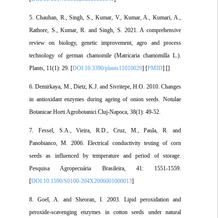
5. Chauhan, R., Singh, S., Kumar, V., Kumar, A., Kumari, A.,
Rathore, S., Kumar, R. and Singh, S. 2021. A comprehensive
review on biology, genetic improvement, agro and process
technology of german chamomile (Matricaria chamomilla L.).
Plants, 11(1): 29. [
DOI:10.3390/plants11010029
] [
PMID
] [
]
6. Demirkaya, M., Dietz, K.J. and Sivritepe, H.O. 2010. Changes
in antioxidant enzymes during ageing of onion seeds. Notulae
Botanicae Horti Agrobotanici Cluj-Napoca, 38(1): 49-52.
7. Fessel, S.A., Vieira, R.D., Cruz, M., Paula, R. and
Panobianco, M. 2006. Electrical conductivity testing of corn
seeds as influenced by temperature and period of storage.
Pesquisa Agropecuária Brasileira, 41: 1551-1559.
[
DOI:10.1590/S0100-204X2006001000013
]
8. Goel, A. and Sheoran, I. 2003. Lipid peroxidation and
peroxide-scavenging enzymes in cotton seeds under natural