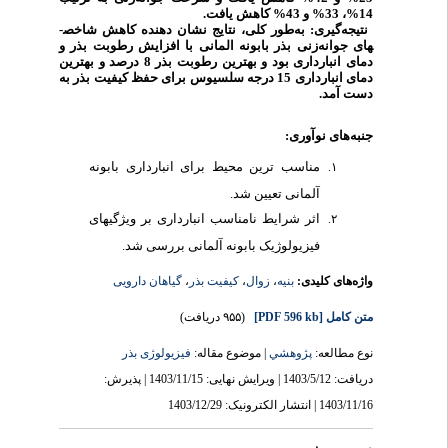
14%، 33% و 43% کاهش یافت.
نتیجه‌گیری:
به‌طور کلی، نتایج نشان دهنده کاهش شاخص­
های جوانه­‌زنی بذر بابونه المانی با افزایش رطوبت بذر و
دمای انبارداری بود و بهترین رطوبت بذر 8 درصد و بهترین
دمای انبارداری 15 درجه سلسیوس برای حفظ کیفیت بذر به
.
دست آمد
جنبه‌های نوآوری:
مناسب ترین محیط برای انبارداری بابونه
آلمانی تعیین شد.
اثر شرایط نامناسب انبارداری بر ویژگی­های
فیزیولوژیک بابونه آلمانی بررسی شد.
گیاهان دارویی
،
کیفیت بذر
،
زوال
،
بنیه
واژه‌های کلیدی:
(۹۵۵ دریافت)
[PDF 596 kb]
متن کامل
نوع مطالعه:
پژوهشي
| موضوع مقاله:
فیزیولوژی بذر
دریافت: 1403/5/12 | ویرایش نهایی: 1403/11/15 | پذیرش:
1403/11/16 | انتشار الکترونیک: 1403/12/29