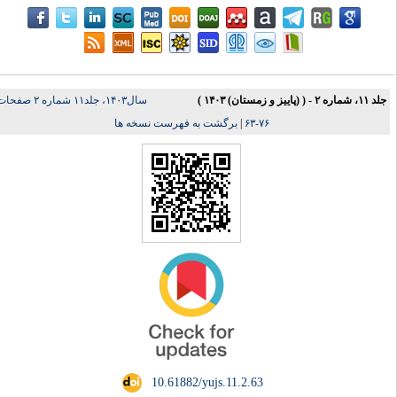
لد ۱۱، شماره ۲ - ( (پاییز و زمستان) ۱۴۰۳
سال۱۴۰۳، جلد۱۱ شماره ۲ صفحات
برگشت به فهرست نسخه ها
|
۷۶-۶۳
‎ 10.61882/yujs.11.2.63