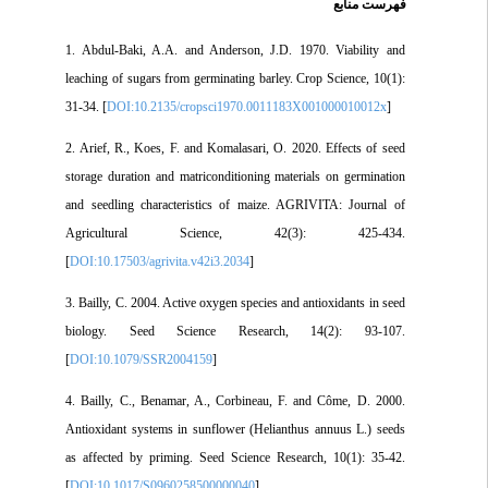
فهرست منابع
1. Abdul-Baki, A.A. and Anderson, J.D. 1970. Viability and
leaching of sugars from germinating barley. Crop Science, 10(1):
31-34. [
DOI:10.2135/cropsci1970.0011183X001000010012x
]
2. Arief, R., Koes, F. and Komalasari, O. 2020. Effects of seed
storage duration and matriconditioning materials on germination
and seedling characteristics of maize. AGRIVITA: Journal of
Agricultural Science, 42(3): 425-434.
[
DOI:10.17503/agrivita.v42i3.2034
]
3. Bailly, C. 2004. Active oxygen species and antioxidants in seed
biology. Seed Science Research, 14(2): 93-107.
[
DOI:10.1079/SSR2004159
]
4. Bailly, C., Benamar, A., Corbineau, F. and Côme, D. 2000.
Antioxidant systems in sunflower (Helianthus annuus L.) seeds
as affected by priming. Seed Science Research, 10(1): 35-42.
[
DOI:10.1017/S0960258500000040
]