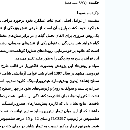
چکیده:
(۶۶۷۷ مشاهده)
چکیده مبسوط
مقدمه: از عوامل اصلی عدم ثبات عملکرد نخود برخورد مراحل ز
عملکرد نخود، کشت پاییزه آن است. از طرفی تنش یخ‌زدگی از عوا
یک روش ضروری برای القای تحمل گیاهان در برابر تنش‌های مختلف
گیاه خواهد شد. یخ‌زدگی به‌عنوان یکی از تنش‌های محیطی، رشد 
است که علاوه بر خوسرمایی، رویدادهای تنش‌زا کوتاه‌مدت زیستی .
این فرآیند پاسخ به یخ‌زدگی را به‌طور مفید تغییر می‌دهد.
مواد و روش‌ها: این پژوهش به‌صورت فاکتوریل در قالب طرح کا
سطح (شاهد (بدون پیش‌تیمار)، هیدروپرایمینگ، کلرید سدیم، اسی،
نیترات پتاسیم و سولفات روی) و ژنوتیپ‌های نخود در چهار سطح (
نشت الکترولیت‌ها، دمای 50 درصد کشندگی بر اساس نشت و دمای 50 درصد کشندگی بر اساس بقاء مورد ارزیابی قرار گرفت.
یافته‌ها:
نتایج نشان داد که کاربرد پیش‌تیمارهای هیدروپرایمینگ
و دمای 12- و 15- درجه سلسیوس در ژنوتیپ
ILC8617
سلسیوس در ژنوتیپ
شود. همچنین تیمار مذکور نسبت به تیمار شاهد در دمای 15- درجه سلسیوس در ژنوتیپ