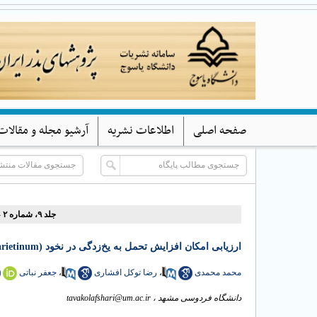
صفحه اصلی
اطلاعات نشریه
آرشیو مجله و مقالات
جلد ۹، شماره ۲ - ( (پاییز و زمستان) ۱۴۰۱ )
ارزیابی امکان افزایش تحمل به یخ‌زدگی در نخود (Cicer arietinum) با پیش‌تیمار بذر
جعفر نباتی
،
رضا توکل افشاری
،
محمد محمدی
tavakolafshari@um.ac.ir
دانشگاه فردوسی مشهد ،