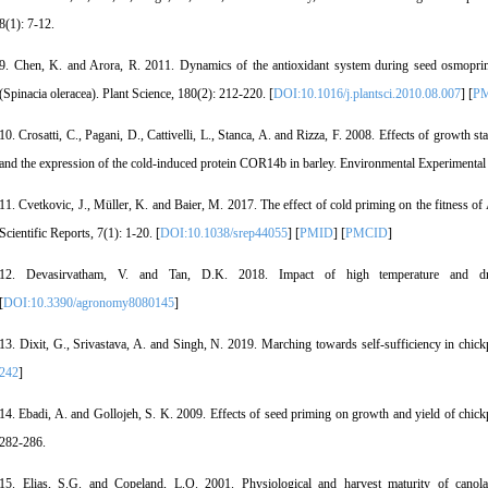
8(1): 7-12.
9. Chen, K. and Arora, R. 2011. Dynamics of the antioxidant system during seed osmoprimi
(Spinacia oleracea). Plant Science, 180(2): 212-220. [
DOI:10.1016/j.plantsci.2010.08.007
] [
P
10. Crosatti, C., Pagani, D., Cattivelli, L., Stanca, A. and Rizza, F. 2008. Effects of growth s
and the expression of the cold-induced protein COR14b in barley. Environmental Experimental 
11. Cvetkovic, J., Müller, K. and Baier, M. 2017. The effect of cold priming on the fitness of 
Scientific Reports, 7(1): 1-20. [
DOI:10.1038/srep44055
] [
PMID
] [
PMCID
]
12. Devasirvatham, V. and Tan, D.K. 2018. Impact of high temperature and dro
[
DOI:10.3390/agronomy8080145
]
13. Dixit, G., Srivastava, A. and Singh, N. 2019. Marching towards self-sufficiency in chick
242
]
14. Ebadi, A. and Gollojeh, S. K. 2009. Effects of seed priming on growth and yield of chick
282-286.
15. Elias, S.G. and Copeland, L.O. 2001. Physiological and harvest maturity of canola