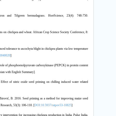
on and Tifgreen bermudagrass. HortScience, 23(4): 748-750.
ns on chickpea and wheat. African Crop Science Society Conference, 8:
ed tolerance to ascochyta blight in chickpea plants via low temperature
0040020
]
e role of phosphoenolpyruvate carboxykinase (PEPCK) in protein content
ersian with English Summary].
Effect of nitric oxide seed priming on chilling induced water related
d Mitrović, B. 2016. Seed priming as a method for improving maize seed
 Research, 53(3): 106-110. [
DOI:10.5937/ratpov53-10825
]
y intervention for increasing chickpea production in India. Pulse India,