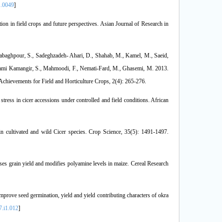
1.0049
]
on in field crops and future perspectives. Asian Journal of Research in
abaghpour, S., Sadeghzadeh- Ahari, D., Shahab, M., Kamel, M., Saeid,
rami Kamangir, S., Mahmoodi, F., Nemati-Fard, M., Ghasemi, M. 2013.
 Achievements for Field and Horticulture Crops, 2(4): 265-276.
tress in cicer accessions under controlled and field conditions. African
in cultivated and wild Cicer species. Crop Science, 35(5): 1491-1497.
ases grain yield and modifies polyamine levels in maize. Cereal Research
rove seed germination, yield and yield contributing characters of okra
7.i1.012
]