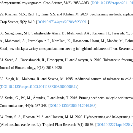
of experimental zoysiagrasses. Crop Science, 51(6): 2858-2863. [
DOI:10.2135/cropsci2011.0
29. Rhaman, M.S., Rauf, F., Tania, S.S. and Khatun, M. 2020. Seed priming methods: applicati
Crop Science, 5(2): 8-19. [
DOI:10.9734/ajrcs/2020/v5i230091
]
30. Sabaghpour, SH,. Sadeghzadeh- Ahari, D., Mahmoodi, AA., Kanouni, H., Farayedi, Y., S
A., Mahmoodi, A., Pezeshkpour, P., Norollahi, K., Hasanpour- Hosni, M., Mahdie, M., Bah
Saral, new chickpea variety to expand autumn sowing in highland cold areas of Iran. Research
31. Saeed, A., Darvishzadeh, R., Hovsepyan, H. and Asatryan, A. 2010. Tolerance to freezing s
Journal of Biotechnology, 9(18): 2618-2626.
32. Singh, K., Malhotra, R. and Saxena, M. 1995. Additional sources of tolerance to cold 
[
DOI:10.2135/cropsci1995.0011183X003500050037x
]
33. Szalai, G., Pál, M., Árendás, T. and Janda, T. 2016. Priming seed with salicylic acid incre
Communications, 44(4): 537-548. [
DOI:10.1556/0806.44.2016.038
]
34. Tania, S. S., Rhaman, M. S. and Hossain, M. M. 2020. Hydro-priming and halo-priming imp
(Abelmoschus esculentus L.). Tropical Plant Research, 7(1): 86-93. [
DOI:10.22271/tpr.2020.v