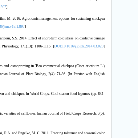
2507
]
an, M. 2016. Agronomic management options for sustaining chickpea
6/jam.v18i1.897
]
anpour, S.S. 2014. Effect of short-term cold stress on oxidative damage
nt Physiology, 171(13): 1106-1116. [
DOI:10.1016/j.jplph.2014.03.020
]
ro and osmopriming in Two commercial chickpea (Cicer arietinum L.)
anian Journal of Plant Biology, 2(4): 71-86. [In Persian with English
 bean and chickpea. In World Crops: Cool season food legumes (pp. 831-
x varieties of safflower. Iranian Journal of Field Crops Research, 8(6):
i, D.A. and Engelke, M. C. 2011. Freezing tolerance and seasonal color