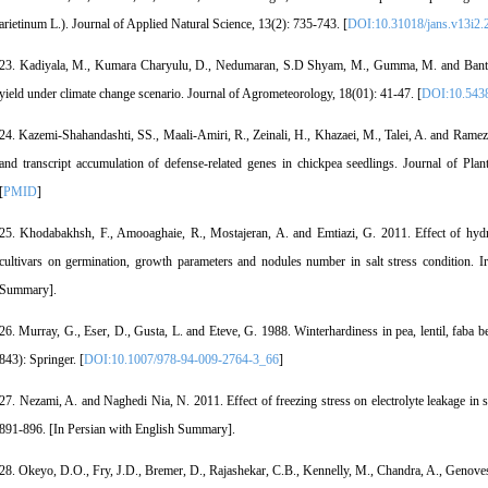
arietinum L.). Journal of Applied Natural Science, 13(2): 735-743. [
DOI:10.31018/jans.v13i2.
23. Kadiyala, M., Kumara Charyulu, D., Nedumaran, S.D Shyam, M., Gumma, M. and Bantil
yield under climate change scenario. Journal of Agrometeorology, 18(01): 41-47. [
DOI:10.5438
24. Kazemi-Shahandashti, SS., Maali-Amiri, R., Zeinali, H., Khazaei, M., Talei, A. and Ramez
and transcript accumulation of defense-related genes in chickpea seedlings. Journal of Pla
[
PMID
]
25. Khodabakhsh, F., Amooaghaie, R., Mostajeran, A. and Emtiazi, G. 2011. Effect of hyd
cultivars on germination, growth parameters and nodules number in salt stress condition. Ir
Summary].
26. Murray, G., Eser, D., Gusta, L. and Eteve, G. 1988. Winterhardiness in pea, lentil, faba
843): Springer. [
DOI:10.1007/978-94-009-2764-3_66
]
27. Nezami, A. and Naghedi Nia, N. 2011. Effect of freezing stress on electrolyte leakage in si
891-896. [In Persian with English Summary].
28. Okeyo, D.O., Fry, J.D., Bremer, D., Rajashekar, C.B., Kennelly, M., Chandra, A., Genoves