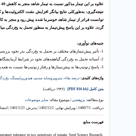
علاوه بر
این تیمار مذکور نسبت به تیمار شاهد منجر به کاهش 40 درصدی دمای 50 درصد کشندگی بر اساس بقاء در ژنوتیپ
نتیجه‌گیری: به‌طورکلی نتایج بیانگر افزایش نشت الکترولیت‌ها ،
توانست فراتر از تیمار شاهد خوسرما شده پیش رود و منجر به کاهش دمای 50 درصد کشندگی بر اساس بقاء و نشت الکتر
گردد. علاوه بر این پاسخ پیش‌تیمار به منظور تحمل به یخ‌زدگی می.
جنبه‌های نوآوری:
1- تأثیر پیش‌تیمارهای مختلف بر تحمل به یخ‌زدگی بذر نخود بررسی و مشخص شد.
2- آستانه تحمل به یخ‌زدگی گیاهچه‌های نخود در شرایط آزمایشگاهی تحت پیش‌تیمارهای مختلف تعیین شد.
3- پاسخ ژنوتیپ‌ها به پیش‌تیمارها و رفتار ژنوتیپ‌ها نسبت به همدیگر بررسی گردید.
یخ‌زدگ
،
هیدورپرایمینگ
،
نیتروپروساید سدیم
،
درصد بقاء
واژه‌های کلیدی:
(۱۹۲۶ دریافت)
[PDF 816 kb]
متن کامل
نوع مطالعه:
پژوهشي
| موضوع مقاله:
سایر موضوعات
دریافت: 1400/7/1 | ویرایش نهایی: 1402/12/2 | پذیرش: 1401/1/23 | انتشار الکترونیک: 1402/3/24
فهرست منابع
perature tolerance in two genotypes of tomato. Seed Science Research,