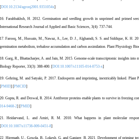
[
DOI:10.2134/agronj2001.9351054x
]
16. Farahbakhsh, H. 2012. Germination and seedling growth in unprimed and primed seeds
International Research Journal of Applied and Basic Sciences, 3(4): 737-744.
17. Farooq, M., Hussain, M., Nawaz, A., Lee, D. J., Alghamdi, S. S. and Siddique, K. H. 201
germination metabolism, trehalose accumulation and carbon assimilation. Plant Physiology Bio
18. Garg, R., Bhattacharjee, A. and Jain, M. 2015. Genome-scale transcriptomic insights into mo
Biology Reporter, 33(3): 388-400. [
DOI:10.1007/s11105-014-0753-x
]
19. Gehring, M. and Satyaki, P. 2017. Endosperm and imprinting, inextricably linked. Plant 
[
PMID
] [
PMCID
]
20. Gupta, R. and Deswal, R. 2014. Antifreeze proteins enable plants to survive in freezing con
014-9468-2
] [
PMID
]
21. Heidarvand, L. and Amiri, R. M. 2010. What happens in plant molecular respons
[
DOI:10.1007/s11738-009-0451-8
]
22. Hiremath, U., Gowda, B., Lokesh, G. and Ganiger, B. 2021. Development of priming tech