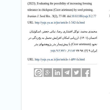
(2023).
Evaluating the possibility of increasing freezing
tolerance in chickpeas (Cicer arietinum) by seed priming.
Iranian J. Seed Res.
.
9
(2)
, 77-98. doi:
10.61186/yujs.9.2.77
URL:
http://yujs.yu.ac.ir/jisr/article-1-542-fa.html
محمدی محمد، توکل افشاری رضا، نباتی جعفر، اسکوئیان
ارزیابی امکان افزایش تحمل به یخ‌زدگی در
(۱۴۰۱).
احسان.
نخود (Cicer arietinum) با پیش‌تیمار بذر پژوهشهای بذر
۱۰,۶۱۱۸۶/yujs.۹.۲.۷۷
ایران ۹ (۲) :۹۸-۷۷
URL:
http://yujs.yu.ac.ir/jisr/article-۱-۵۴۲-fa.html