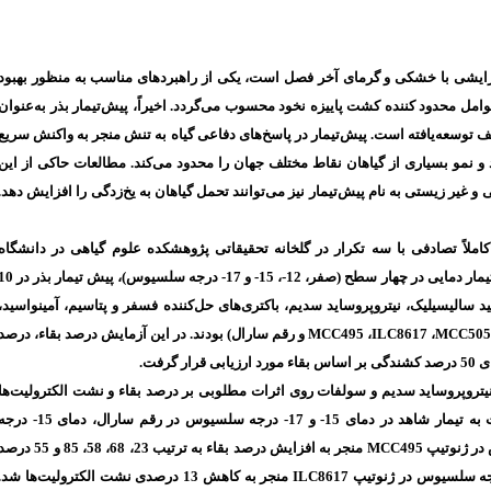
ایشی با خشکی و گرمای آخر فصل است، یکی از راهبرد‌های مناسب به منظور بهبود
مل محدود کننده کشت پاییزه نخود محسوب می‌گردد. اخیراً، پیش‌تیمار بذر به‌عنوان
 توسعه‌یافته است. پیش‌تیمار در پاسخ‌های دفاعی گیاه به تنش منجر به واکنش سریع
و نمو بسیاری از گیاهان نقاط مختلف جهان را محدود می‌کند. مطالعات حاکی از این
و غیر زیستی به نام پیش‌تیمار نیز می‌توانند تحمل گیاهان به یخ‌زدگی را افزایش دهد
ملاً تصادفی با سه تکرار در گلخانه تحقیقاتی پژوهشکده علوم گیاهی در دانشگاه
فردوسی مشهد در سال 1397 انجام شد. عوامل آزمایشی شامل تیمار دمایی در چهار سطح (صفر، 12-، 15- و 17- درجه سلسیوس)، پ
د سالیسیلیک، نیتروپروساید سدیم، باکتری‌های حل‌کننده فسفر و پتاسیم، آمینواسید
و رقم سارال) بودند. در این آزمایش درصد بقاء، درصد
MCC495
،
ILC8617
،
MCC505
، نیتروپروساید سدیم و سولفات روی اثرات مطلوبی بر درصد بقاء و نشت الکترولیت‌ها
داشتند که از این میان تیمار نیتروپروساید سدیم توانست نسبت به تیمار شاهد در دمای 15- و 17- درجه سلسیوس در رقم سارال، دمای 5
منجر به افزایش درصد بقاء به ترتیب 23، 68، 58، 85 و 55 د
MCC495
منجر به کاهش 13 درصدی نشت الکترولیت‌ها شد.
ILC8617