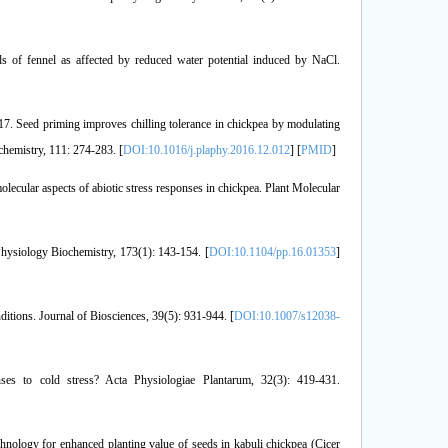
 of fennel as affected by reduced water potential induced by NaCl.
7. Seed priming improves chilling tolerance in chickpea by modulating
chemistry, 111: 274-283. [
DOI:10.1016/j.plaphy.2016.12.012
] [
PMID
]
lecular aspects of abiotic stress responses in chickpea. Plant Molecular
Physiology Biochemistry, 173(1): 143-154. [
DOI:10.1104/pp.16.01353
]
ditions. Journal of Biosciences, 39(5): 931-944. [
DOI:10.1007/s12038-
es to cold stress? Acta Physiologiae Plantarum, 32(3): 419-431.
nology for enhanced planting value of seeds in kabuli chickpea (Cicer