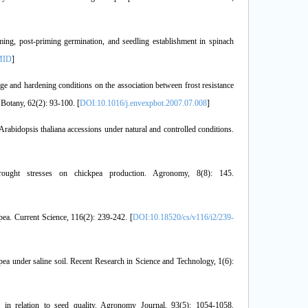
ng, post-priming germination, and seedling establishment in spinach
MID
]
tage and hardening conditions on the association between frost resistance
Botany, 62(2): 93-100. [
DOI:10.1016/j.envexpbot.2007.07.008
]
Arabidopsis thaliana accessions under natural and controlled conditions.
ught stresses on chickpea production. Agronomy, 8(8): 145.
pea. Current Science, 116(2): 239-242. [
DOI:10.18520/cs/v116/i2/239-
pea under saline soil. Recent Research in Science and Technology, 1(6):
 in relation to seed quality. Agronomy Journal, 93(5): 1054-1058.