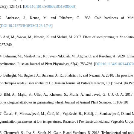
23(2): 123-131. [
DOI:10.1017/S0960258513000068
]
2. Anderson, J., Kenna, M. and Taliaferro, C. 1988. Cold hardiness of Midir
[
DOI:10.21273/HORTSCI.23.4.748
]
3. Arif, M., Waqas, M., Nawab, K. and Shahid, M. 2007. Effect of seed priming in Zn solutio
237-240.
4. Bahmani, M., Maali-Amiri, R., Javan-Nikkhah, M., Atghia, O. and Rasolnia, A. 2020. Enhanc
acclimation. Russian Journal of Plant Physiology, 67(4): 758-766. [
DOI:10.1134/S102144372
5. Beihaghi, M., Bagheri, A., Bahrami, A. R., Shahriari, F. and Nezami, A. 2010. The possibl
of chickpea seeds (Cicer arietinum L.). Iranian Journal of Pulses Research, 1(1): 57-64. [In P
6. Bibi, A., Majid, S., Ulfat, A., Khatoon, S., Munir, A. and Javed, G. J. J. O. A. 2017. 
physiological attributes in germinating wheat. Journal of Animal Plant Sciences, 1: 186-191.
7. Čanak, P., Mirosavljević, M., Ćirić, M., Vujošević, B., Kešelj, J., Stanisavljević, D. an
germination parameters at low temperatures. Ratarstvo i Povrtarstvo/Field and Vegetable Crops
8. Chaturvedi, S., Jha, S., Singh, N., Gaur, P. and Varshney, R. 2018. Technological and polic