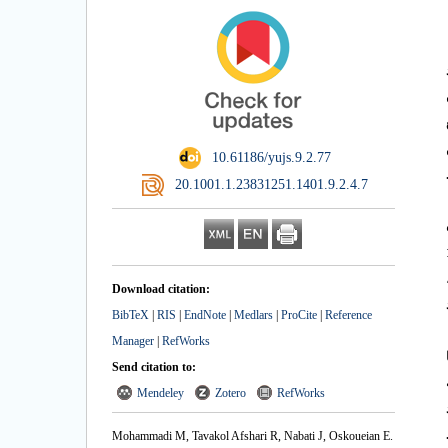
‎ 10.61186/yujs.9.2.77
‎ 20.1001.1.23831251.1401.9.2.4.7
یش تیمار بذر در 10
Download citation:
BibTeX
|
RIS
|
EndNote
|
Medlars
|
ProCite
|
Reference
Manager
|
RefWorks
Send citation to:
1- درجه
Mendeley
Zotero
RefWorks
رصد
Mohammadi M, Tavakol Afshari R, Nabati J, Oskoueian E.