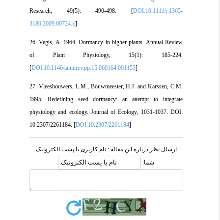
Research, 49(5): 490-498. [
DOI:10.1111/j.1365-
3180.2009.00724.x
]
26. Vegis, A. 1964. Dormancy in higher plants. Annual Review
of Plant Physiology, 15(1): 185-224.
[
DOI:10.1146/annurev.pp.15.060164.001153
]
27. Vleeshouwers, L.M., Bouwmeester, H.J. and Karssen, C.M.
1995. Redefining seed dormancy: an attempt to integrate
physiology and ecology. Journal of Ecology, 1031-1037. DOI:
10.2307/2261184. [
DOI:10.2307/2261184
]
ارسال نظر درباره این مقاله : نام کاربری یا پست الکترونیک
شما: