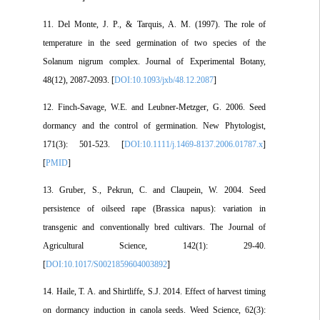
11. Del Monte, J. P., & Tarquis, A. M. (1997). The role of
temperature in the seed germination of two species of the
Solanum nigrum complex. Journal of Experimental Botany,
48(12), 2087-2093. [
DOI:10.1093/jxb/48.12.2087
]
12. Finch‐Savage, W.E. and Leubner‐Metzger, G. 2006. Seed
dormancy and the control of germination. New Phytologist,
171(3): 501-523. [
DOI:10.1111/j.1469-8137.2006.01787.x
]
[
PMID
]
13. Gruber, S., Pekrun, C. and Claupein, W. 2004. Seed
persistence of oilseed rape (Brassica napus): variation in
transgenic and conventionally bred cultivars. The Journal of
Agricultural Science, 142(1): 29-40.
[
DOI:10.1017/S0021859604003892
]
14. Haile, T. A. and Shirtliffe, S.J. 2014. Effect of harvest timing
on dormancy induction in canola seeds. Weed Science, 62(3):