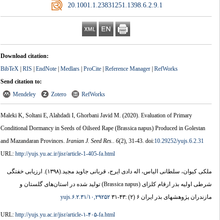
‎ 20.1001.1.23831251.1398.6.2.9.1
Download citation:
BibTeX
|
RIS
|
EndNote
|
Medlars
|
ProCite
|
Reference Manager
|
RefWorks
Send citation to:
Mendeley
Zotero
RefWorks
Maleki K, Soltani E, Alahdadi I, Ghorbani Javid M.
(2020).
Evaluation of Primary
Conditional Dormancy in Seeds of Oilseed Rape (Brassica napus) Produced in Golestan
and Mazandaran Provinces.
Iranian J. Seed Res.
.
6
(2)
, 31-43. doi:
10.29252/yujs.6.2.31
URL:
http://yujs.yu.ac.ir/jisr/article-1-405-fa.html
ارزیابی خفتگی
(۱۳۹۸).
ملکی کیوان، سلطانی الیاس، اله دادی ایرج، قربانی جاوید مجید.
شرطی اولیه بذر ارقام کلزای (Brassica napus) تولید شده در استان‌های گلستان و
۱۰,۲۹۲۵۲/yujs.۶.۲.۳۱
مازندران پژوهشهای بذر ایران ۶ (۲) :۴۳-۳۱
URL:
http://yujs.yu.ac.ir/jisr/article-۱-۴۰۵-fa.html