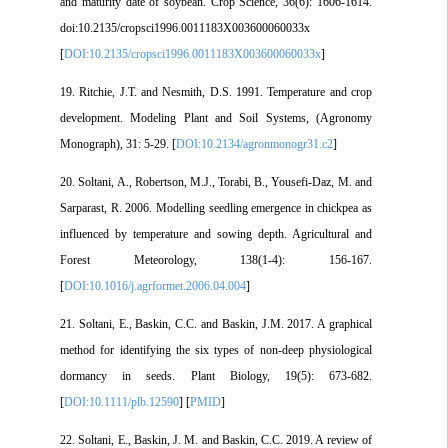
and maturity date of soybean. Crop Science, 36(6): 1606-1614.
doi:10.2135/cropsci1996.0011183X003600060033x
[
DOI:10.2135/cropsci1996.0011183X003600060033x
]
19. Ritchie, J.T. and Nesmith, D.S. 1991. Temperature and crop
development. Modeling Plant and Soil Systems, (Agronomy
Monograph), 31: 5-29. [
DOI:10.2134/agronmonogr31.c2
]
20. Soltani, A., Robertson, M.J., Torabi, B., Yousefi-Daz, M. and
Sarparast, R. 2006. Modelling seedling emergence in chickpea as
influenced by temperature and sowing depth. Agricultural and
Forest Meteorology, 138(1-4): 156-167.
[
DOI:10.1016/j.agrformet.2006.04.004
]
21. Soltani, E., Baskin, C.C. and Baskin, J.M. 2017. A graphical
method for identifying the six types of non‐deep physiological
dormancy in seeds. Plant Biology, 19(5): 673-682.
[
DOI:10.1111/plb.12590
] [
PMID
]
22. Soltani, E., Baskin, J. M. and Baskin, C.C. 2019. A review of