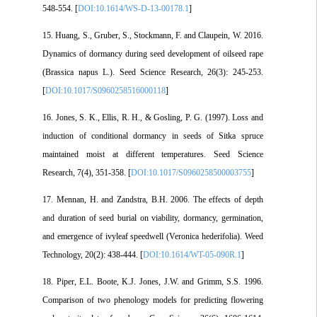
548-554. [
DOI:10.1614/WS-D-13-00178.1
]
15. Huang, S., Gruber, S., Stockmann, F. and Claupein, W. 2016.
Dynamics of dormancy during seed development of oilseed rape
(Brassica napus L.). Seed Science Research, 26(3): 245-253.
[
DOI:10.1017/S0960258516000118
]
16. Jones, S. K., Ellis, R. H., & Gosling, P. G. (1997). Loss and
induction of conditional dormancy in seeds of Sitka spruce
maintained moist at different temperatures. Seed Science
Research, 7(4), 351-358. [
DOI:10.1017/S0960258500003755
]
17. Mennan, H. and Zandstra, B.H. 2006. The effects of depth
and duration of seed burial on viability, dormancy, germination,
and emergence of ivyleaf speedwell (Veronica hederifolia). Weed
Technology, 20(2): 438-444. [
DOI:10.1614/WT-05-090R.1
]
18. Piper, E.L. Boote, K.J. Jones, J.W. and Grimm, S.S. 1996.
Comparison of two phenology models for predicting flowering