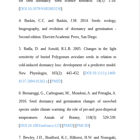
for seed dormancy. Seed Science Research. 14(1): 1-16.
[
DOI:10.1079/SSR2003150
]
4. Baskin, C.C. and Baskin, J.M. 2014. Seeds: ecology,
biogeography, and evolution of dormancy and germination -
Second edition. Elsevier/Academic Press, San Diego.
5. Batlla, D. and Arnold, R.L.B. 2005. Changes in the light
sensitivity of buried Polygonum aviculare seeds in relation to
cold-induced dormancy loss: development of a predictive model.
New Phytologist, 165(2): 445-452. [
DOI:10.1111/j.1469-
8137.2004.01262.x
] [
PMID
]
6. Bernareggi, G., Carbognani, M., Mondoni, A. and Petraglia, A.
2016. Seed dormancy and germination changes of snowbed
species under climate warming: the role of pre-and post-dispersal
temperatures. Annals of Botany, 118(3): 529-539.
[
DOI:10.1093/aob/mcw125
] [
PMID
] [
PMCID
]
7. Bewley, J.D., Bradford, K.J., Hilhorst, H.W. and Nonogaki,