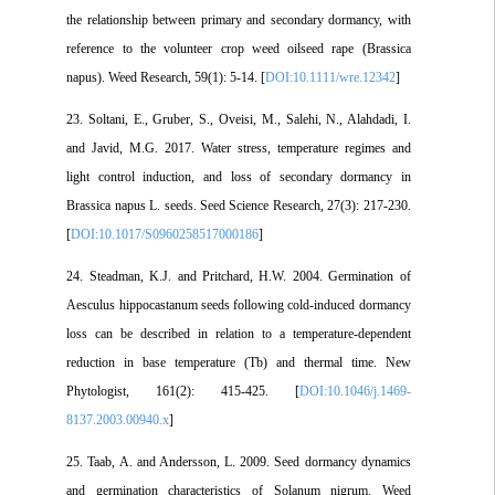
the relationship between primary and secondary dormancy, with
reference to the volunteer crop weed oilseed rape (Brassica
napus). Weed Research, 59(1): 5-14. [
DOI:10.1111/wre.12342
]
23. Soltani, E., Gruber, S., Oveisi, M., Salehi, N., Alahdadi, I.
and Javid, M.G. 2017. Water stress, temperature regimes and
light control induction, and loss of secondary dormancy in
Brassica napus L. seeds. Seed Science Research, 27(3): 217-230.
[
DOI:10.1017/S0960258517000186
]
24. Steadman, K.J. and Pritchard, H.W. 2004. Germination of
Aesculus hippocastanum seeds following cold‐induced dormancy
loss can be described in relation to a temperature‐dependent
reduction in base temperature (Tb) and thermal time. New
Phytologist, 161(2): 415-425. [
DOI:10.1046/j.1469-
8137.2003.00940.x
]
25. Taab, A. and Andersson, L. 2009. Seed dormancy dynamics
and germination characteristics of Solanum nigrum. Weed