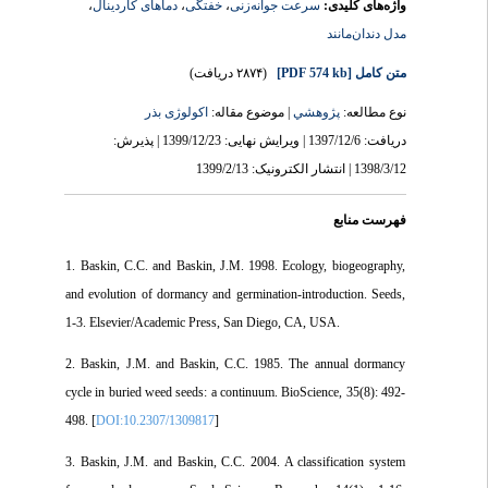
،
دماهای کاردینال
،
خفتگی
،
سرعت جوانه‌زنی
واژه‌های کلیدی:
مدل دندان‌مانند
(۲۸۷۴ دریافت)
[PDF 574 kb]
متن کامل
نوع مطالعه:
پژوهشي
| موضوع مقاله:
اکولوژی بذر
دریافت: 1397/12/6 | ویرایش نهایی: 1399/12/23 | پذیرش:
1398/3/12 | انتشار الکترونیک: 1399/2/13
فهرست منابع
1. Baskin, C.C. and Baskin, J.M. 1998. Ecology, biogeography,
and evolution of dormancy and germination-introduction. Seeds,
1-3. Elsevier/Academic Press, San Diego, CA, USA.
2. Baskin, J.M. and Baskin, C.C. 1985. The annual dormancy
cycle in buried weed seeds: a continuum. BioScience, 35(8): 492-
498. [
DOI:10.2307/1309817
]
3. Baskin, J.M. and Baskin, C.C. 2004. A classification system