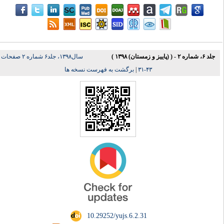
جلد ۶، شماره ۲ - ( (پاییز و زمستان) ۱۳۹۸ )
سال۱۳۹۸، جلد۶ شماره ۲ صفحات
برگشت به فهرست نسخه ها
|
۴۳-۳۱
‎ 10.29252/yujs.6.2.31