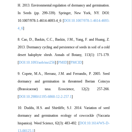
H. 2013. Environmental regulation of dormancy and germination.
In Seeds (pp. 299-339). Springer, New York, NY. DOI:
10.1007/978-1-4614-4693-4_6 [
DOI:10.1007/978-1-4614-4693-
4_6
]
8. Cao, D., Baskin, C.C., Baskin, J.M., Yang, F. and Huang, Z.
2013. Dormancy cycling and persistence of seeds in soil of a cold
desert halophyte shrub. Annals of Botany, 113(1): 171-179.
[
DOI:10.1093/aob/mct256
] [
PMID
] [
PMCID
]
9. Copete, M.A., Herranz, J.M. and Ferrandis, P. 2005. Seed
dormancy and germination in threatened Iberian Coincya
(Brassicaceae) taxa. Ecoscience, 12(2): 257-266.
[
DOI:10.2980/i1195-6860-12-2-257.1
]
10. Duddu, H.S. and Shirtliffe, S.J. 2014. Variation of seed
dormancy and germination ecology of cowcockle (Vaccaria
hispanica). Weed Science, 62(3): 483-492. [
DOI:10.1614/WS-D-
13-00125.1
]