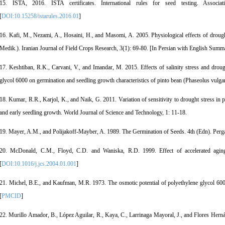
15. ISTA, 2016. ISTA certificates. International rules for seed testing. Associa
[
DOI:10.15258/istarules.2016.01
]
16. Kafi, M., Nezami, A., Hosaini, H., and Masomi, A. 2005. Physiological effects of drought
Medik.). Iranian Journal of Field Crops Research, 3(1): 69-80. [In Persian with English Summ
17. Keshtiban, R.K., Carvani, V., and Imandar, M. 2015. Effects of salinity stress and droug
glycol 6000 on germination and seedling growth characteristics of pinto bean (Phaseolus vulga
18. Kumar, R.R., Karjol, K., and Naik, G. 2011. Variation of sensitivity to drought stress in 
and early seedling growth. World Journal of Science and Technology, 1: 11-18.
19. Mayer, A.M., and Polijakoff-Mayber, A. 1989. The Germination of Seeds. 4th (Edn). Per
20. McDonald, C.M., Floyd, C.D. and Waniska, R.D. 1999. Effect of accelerated agin
[
DOI:10.1016/j.jcs.2004.01.001
]
21. Michel, B.E., and Kaufman, M.R. 1973. The osmotic potential of polyethylene glycol 600
[
PMCID
]
22. Murillo Amador, B., López Aguilar, R., Kaya, C., Larrinaga Mayoral, J., and Flores Hern