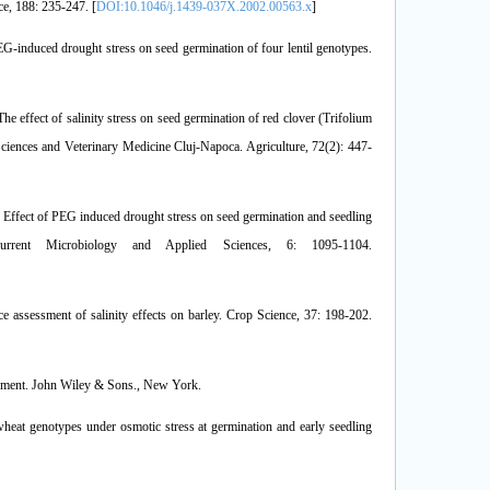
e, 188: 235-247. [
DOI:10.1046/j.1439-037X.2002.00563.x
]
EG-induced drought stress on seed germination of four lentil genotypes.
The effect of salinity stress on seed germination of red clover (Trifolium
l Sciences and Veterinary Medicine Cluj-Napoca. Agriculture, 72(2): 447-
 Effect of PEG induced drought stress on seed germination and seedling
urrent Microbiology and Applied Sciences, 6: 1095-1104.
ance assessment of salinity effects on barley. Crop Science, 37: 198-202.
agement. John Wiley & Sons., New York.
eat genotypes under osmotic stress at germination and early seedling