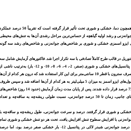
مقدمه: کشاورزی جهان به وسیله تنش‌های غیر زیستی مختلفی همچون دما، خشکی و شوری تحت تأثیر قرار گرفته است که تقریبأ 50 درصد عمل
 جوانه‌زنی و رشد اولیه گیاهچه از حساس‌ترین مراحل رشدی آن‌ها به تنش‌های محیطی
 ایزو اسمزی خشکی و شوری بر شاخص‌های جوانه‌زنی و شاخص‌های رشد سه گونه
وریل در قالب طرح کاملأ تصادفی با سه تکرار اجرا شد. فاکتورهای آزمایش شامل سه
گونه شبدر شامل شبدر ایرانی، مصری و لاکی و سطوح مختلف پتانسیل‌های خشکی و شوری (صفر، 2-، 4-، 6-، 8-، 10- و 12- بار) به‌ترتیب ناشی 
پلی‌اتیلن گلایکول 6000 و کلرید سدیم بود. از ظروف پتری یکبار مصرف سترون با قطر 10 سانتی‌متر برای این کار استفاده شد که درون هر کدام از آن‌ها
27 عدد بذر به روش روی کاغذ صافی کشت شدند و سپس از محلول‌های ایزو اسمز به میزان 5 میلی‌لیتر به هر کدام از آن‌ها اضافه شد و سپس ظروف
پتری به ژرمیناتور با دمای 20 درجه سانتی‌گراد و رطوبت نسبی 75 درصد قرار داده شدند. پس از پایان مدت زمان آزمایش (حدود 14 روز) شاخص‌ه
جوانه‌زنی آن‌ها شامل درصد و سرعت جوانه‌زنی، تعداد ریشه‌های جانبی، زمان تا 50 درصد جوانه‌زنی، نسبت طولی ریشه‌چه به ساقه‌چه و تعداد
ده خشکی و شوری قرار گرفتند. درصد و سرعت جوانه‌زنی، طول ریشه‌چه و ساقه‌چه با
 تنش کاهش یافتند در حالی که زمان تا 50 درصد جوانه‌زنی با افزایش سطوح تنش افزایش یافت. تحت هر دو تنش خشکی و شوری تمام
شاخص‌های جوانه‌زنی شبدر ایرانی از دو گونه دیگر بیشتر بود. درصد جوانه‌زنی شبدر لاکی در پتانسیل 12- بار خشکی صفر درصد بود، اما درص