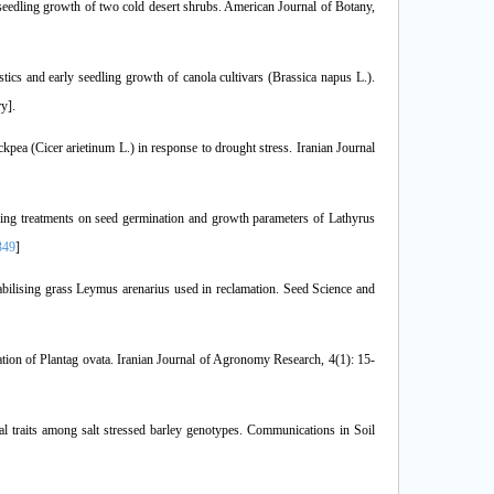
seedling growth of two cold desert shrubs. American Journal of Botany,
stics and early seedling growth of canola cultivars (Brassica napus L.).
y].
ckpea (Cicer arietinum L.) in response to drought stress. Iranian Journal
iming treatments on seed germination and growth parameters of Lathyrus
349
]
abilising grass Leymus arenarius used in reclamation. Seed Science and
tion of Plantag ovata. Iranian Journal of Agronomy Research, 4(1): 15-
l traits among salt stressed barley genotypes. Communications in Soil