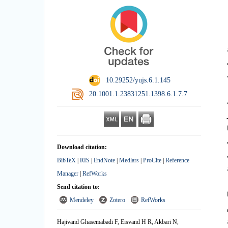
کرد
‎ 10.29252/yujs.6.1.145
‎ 20.1001.1.23831251.1398.6.1.7.7
از
Download citation:
ای
BibTeX
|
RIS
|
EndNote
|
Medlars
|
ProCite
|
Reference
Manager
|
RefWorks
Send citation to:
Mendeley
Zotero
RefWorks
د
Hajivand Ghasemabadi F, Eisvand H R, Akbari N,