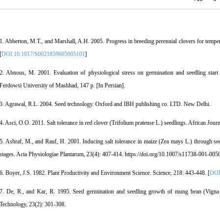
1. Abberton, M.T., and Marshall, A.H. 2005. Progress in breeding perennial clovers for temper
[
DOI:10.1017/S0021859605005101
]
2. Abnous, M. 2001. Evaluation of physiological stress on germination and seedling start le
Ferdowsi University of Mashhad, 147 p. [In Persian].
3. Agrawal, R.L. 2004. Seed technology. Oxford and IBH publishing co. LTD. New Delhi.
4. Asci, O.O. 2011. Salt tolerance in red clover (Trifolium pratense L.) seedlings. African Jou
5. Ashraf, M., and Rauf, H. 2001. Inducing salt tolerance in maize (Zea mays L.) through see
stages. Acta Physiologiae Plantarum, 23(4): 407-414. https://doi.org/10.1007/s11738-001-0050
6. Boyer, J.S. 1982. Plant Productivity and Environment Science. Science, 218: 443-448. [
DOI
7. De, R., and Kar, R. 1995. Seed germination and seedling growth of mung bean (Vigna
Technology, 23(2): 301-308.