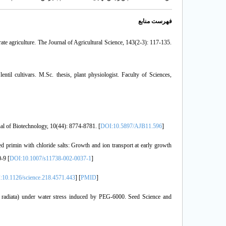
فهرست منابع
ate agriculture. The Journal of Agricultural Science, 143(2-3): 117-135.
ntil cultivars. M.Sc. thesis, plant physiologist. Faculty of Sciences,
rnal of Biotechnology, 10(44): 8774-8781. [
DOI:10.5897/AJB11.596
]
d primin with chloride salts: Growth and ion transport at early growth
-9 [
DOI:10.1007/s11738-002-0037-1
]
:10.1126/science.218.4571.443
] [
PMID
]
 radiata) under water stress induced by PEG-6000. Seed Science and