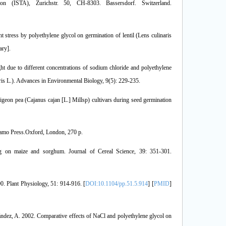
tion (ISTA), Zurichstr. 50, CH-8303. Bassersdorf. Switzerland.
 stress by polyethylene glycol on germination of lentil (Lens culinaris
ary].
ht due to different concentrations of sodium chloride and polyethylene
ris L.). Advances in Environmental Biology, 9(5): 229-235.
pigeon pea (Cajanus cajan [L.] Millsp) cultivars during seed germination
gamo Press.Oxford, London, 270 p.
g on maize and sorghum. Journal of Cereal Science, 39: 351-301.
0. Plant Physiology, 51: 914-916. [
DOI:10.1104/pp.51.5.914
] [
PMID
]
ández, A. 2002. Comparative effects of NaCl and polyethylene glycol on