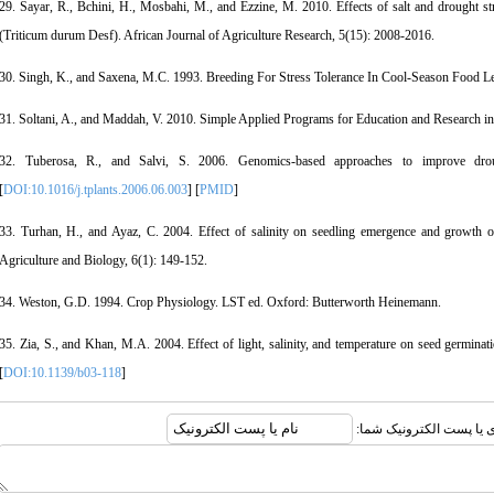
29. Sayar, R., Bchini, H., Mosbahi, M., and Ezzine, M. 2010. Effects of salt and drought 
(Triticum durum Desf). African Journal of Agriculture Research, 5(15): 2008-2016.
30. Singh, K., and Saxena, M.C. 1993. Breeding For Stress Tolerance In Cool-Season Food 
31. Soltani, A., and Maddah, V. 2010. Simple Applied Programs for Education and Research in
32. Tuberosa, R., and Salvi, S. 2006. Genomics-based approaches to improve drou
[
DOI:10.1016/j.tplants.2006.06.003
] [
PMID
]
33. Turhan, H., and Ayaz, C. 2004. Effect of salinity on seedling emergence and growth of
Agriculture and Biology, 6(1): 149-152.
34. Weston, G.D. 1994. Crop Physiology. LST ed. Oxford: Butterworth Heinemann.
35. Zia, S., and Khan, M.A. 2004. Effect of light, salinity, and temperature on seed germina
[
DOI:10.1139/b03-118
]
بری یا پست الکترونیک شما