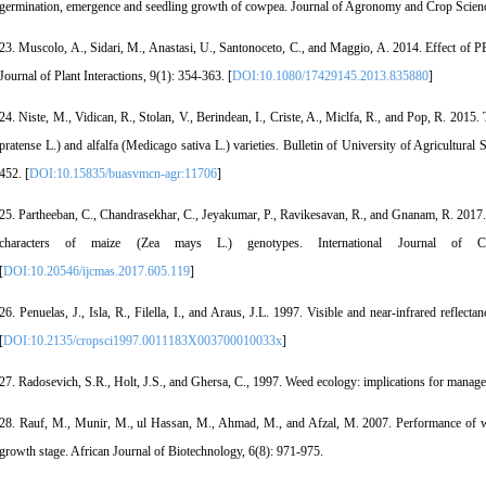
germination, emergence and seedling growth of cowpea. Journal of Agronomy and Crop Scienc
23. Muscolo, A., Sidari, M., Anastasi, U., Santonoceto, C., and Maggio, A. 2014. Effect of P
Journal of Plant Interactions, 9(1): 354-363. [
DOI:10.1080/17429145.2013.835880
]
24. Niste, M., Vidican, R., Stolan, V., Berindean, I., Criste, A., Miclfa, R., and Pop, R. 2015. 
pratense L.) and alfalfa (Medicago sativa L.) varieties. Bulletin of University of Agricultura
452. [
DOI:10.15835/buasvmcn-agr:11706
]
25. Partheeban, C., Chandrasekhar, C., Jeyakumar, P., Ravikesavan, R., and Gnanam, R. 2017.
characters of maize (Zea mays L.) genotypes. International Journal of C
[
DOI:10.20546/ijcmas.2017.605.119
]
26. Penuelas, J., Isla, R., Filella, I., and Araus, J.L. 1997. Visible and near-infrared reflect
[
DOI:10.2135/cropsci1997.0011183X003700010033x
]
27. Radosevich, S.R., Holt, J.S., and Ghersa, C., 1997. Weed ecology: implications for man
28. Rauf, M., Munir, M., ul Hassan, M., Ahmad, M., and Afzal, M. 2007. Performance of wh
growth stage. African Journal of Biotechnology, 6(8): 971-975.