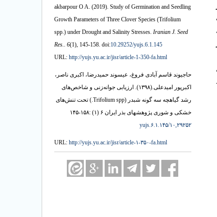
نسیل 12- بار
akbarpour O A.
(2019).
Study of Germination and Seedling
Growth Parameters of Three Clover Species (Trifolium
spp.) under Drought and Salinity Stresses.
Iranian J. Seed
Res.
.
6
(1)
, 145-158. doi:
10.29252/yujs.6.1.145
URL:
http://yujs.yu.ac.ir/jisr/article-1-350-fa.html
حاجیوند قاسم آبادی فروغ، عیسوند حمیدرضا، اکبری ناصر،
ارزیابی جوانه‌زنی و شاخص‌های
(۱۳۹۸).
اکبرپور امیدعلی.
رشد گیاهچه سه گونه شبدر (Trifolium spp.) تحت تنش‌های
خشکی و شوری پژوهشهای بذر ایران ۶ (۱) :۱۵۸-۱۴۵
۱۰,۲۹۲۵۲/yujs.۶.۱.۱۴۵
URL:
http://yujs.yu.ac.ir/jisr/article-۱-۳۵۰-fa.html