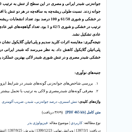
جوانه زدند.
نسبت طولی ریشه‌چه به ساقه‌چه در هر دو تنش با
در خشکی و شوری 61/58 و 100 درصد بود.
ترتیب در خشکی و شوری 42/5 و 1 بود. 
عادی تشکیل نشد.
نتیجه‌گیری: مقایسه اثرات کلرید سدیم و پلی‌اتیلن گلایکول نشان
پلی‌اتیلن گلایکول کاهش داد. به نظر می‌رسد که شبدر ایرانی 
خشکی
شبدر مصری و در تنش شوری
شبدر لاکی بهترین عملکرد را.
جنبه‌های نوآوری:
بررسی شاخص‌های جوانه‌زنی گونه‌های شبدر در شرایط ای
معرفی گونه‌های شبدرمصری و لاکی
به ترتیب با تحمل بیشتر
ضریب آلومتری
،
شبدر
،
درصد جوانه‌زنی
،
تنش اسمزی
واژه‌های کلیدی:
(۳۶۶۹ دریافت)
[PDF 465 kb]
متن کامل
نوع مطالعه:
كاربردي
| موضوع مقاله:
فیزیولوژی بذر
دریافت: 1397/3/1 | ویرایش نهایی: 1399/12/23 | پذیرش: 1397/9/25 | انتشار الکترونیک: 1398/7/7