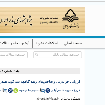
صفحه اصلی
اطلاعات نشریه
آرشیو مجله و مقالات
جلد ۶، شماره ۱ - ( (بهار و تابستان) ۱۳۹۸ )
ارزیابی جوانه‌زنی و شاخص‌های رشد گیاهچه سه گونه شب (Trifolium spp.) تحت تنش‌های خشکی و شوری
ن
،
حمیدرضا عیسوند
،
فروغ حاجیوند قاسم آبادی
eisvand.hr@lu.ac.ir
دانشگاه لرستان ،