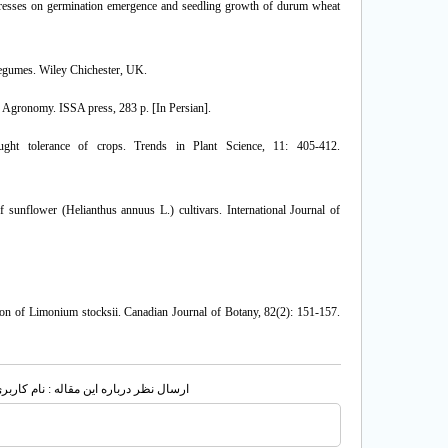
stresses on germination emergence and seedling growth of durum wheat
Legumes. Wiley Chichester, UK.
 Agronomy. ISSA press, 283 p. [In Persian].
ght tolerance of crops. Trends in Plant Science, 11: 405-412.
 sunflower (Helianthus annuus L.) cultivars. International Journal of
tion of Limonium stocksii. Canadian Journal of Botany, 82(2): 151-157.
ارسال نظر درباره این مقاله : نام کار: