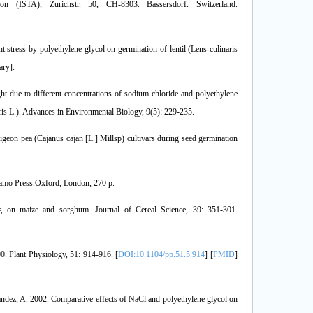
tion (ISTA), Zurichstr. 50, CH-8303. Bassersdorf. Switzerland.
 stress by polyethylene glycol on germination of lentil (Lens culinaris
ary].
ht due to different concentrations of sodium chloride and polyethylene
ris L.). Advances in Environmental Biology, 9(5): 229-235.
pigeon pea (Cajanus cajan [L.] Millsp) cultivars during seed germination
gamo Press.Oxford, London, 270 p.
g on maize and sorghum. Journal of Cereal Science, 39: 351-301.
0. Plant Physiology, 51: 914-916. [
DOI:10.1104/pp.51.5.914
] [
PMID
]
ández, A. 2002. Comparative effects of NaCl and polyethylene glycol on