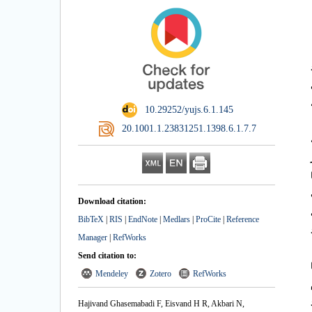
کرد
‎ 10.29252/yujs.6.1.145
‎ 20.1001.1.23831251.1398.6.1.7.7
از
Download citation:
ای
BibTeX
|
RIS
|
EndNote
|
Medlars
|
ProCite
|
Reference
Manager
|
RefWorks
Send citation to:
Mendeley
Zotero
RefWorks
د
Hajivand Ghasemabadi F, Eisvand H R, Akbari N,