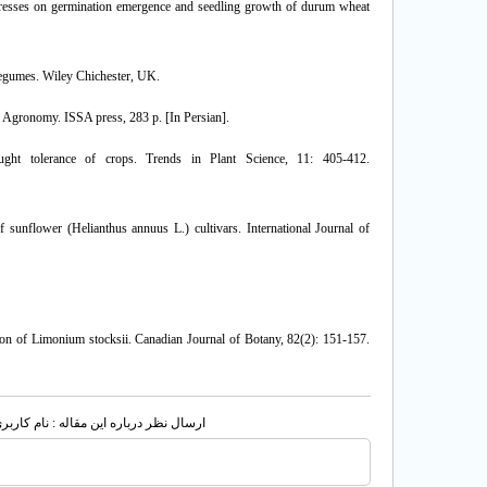
stresses on germination emergence and seedling growth of durum wheat
Legumes. Wiley Chichester, UK.
 Agronomy. ISSA press, 283 p. [In Persian].
ght tolerance of crops. Trends in Plant Science, 11: 405-412.
 sunflower (Helianthus annuus L.) cultivars. International Journal of
tion of Limonium stocksii. Canadian Journal of Botany, 82(2): 151-157.
ارسال نظر درباره این مقاله : نام کار: