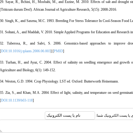
29. Sayar, R., Bchini, H., Mosbahi, M., and Ezzine, M. 2010. Effects of salt and drought 
(Triticum durum Desf). African Journal of Agriculture Research, 5(15): 2008-2016.
30. Singh, K., and Saxena, M.C. 1993. Breeding For Stress Tolerance In Cool-Season Food 
31. Soltani, A., and Maddah, V. 2010. Simple Applied Programs for Education and Research in
32. Tuberosa, R., and Salvi, S. 2006. Genomics-based approaches to improve drou
[
DOI:10.1016/j.tplants.2006.06.003
] [
PMID
]
33. Turhan, H., and Ayaz, C. 2004. Effect of salinity on seedling emergence and growth of
Agriculture and Biology, 6(1): 149-152.
34. Weston, G.D. 1994. Crop Physiology. LST ed. Oxford: Butterworth Heinemann.
35. Zia, S., and Khan, M.A. 2004. Effect of light, salinity, and temperature on seed germina
[
DOI:10.1139/b03-118
]
بری یا پست الکترونیک شما