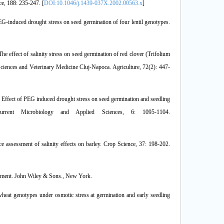
e, 188: 235-247. [
DOI:10.1046/j.1439-037X.2002.00563.x
]
EG-induced drought stress on seed germination of four lentil genotypes.
The effect of salinity stress on seed germination of red clover (Trifolium
l Sciences and Veterinary Medicine Cluj-Napoca. Agriculture, 72(2): 447-
 Effect of PEG induced drought stress on seed germination and seedling
urrent Microbiology and Applied Sciences, 6: 1095-1104.
ance assessment of salinity effects on barley. Crop Science, 37: 198-202.
agement. John Wiley & Sons., New York.
eat genotypes under osmotic stress at germination and early seedling