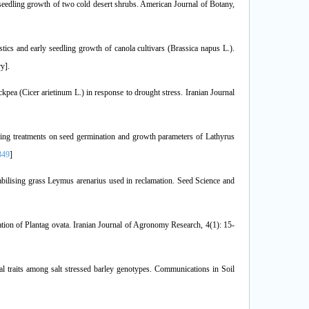
seedling growth of two cold desert shrubs. American Journal of Botany,
stics and early seedling growth of canola cultivars (Brassica napus L.).
y].
ckpea (Cicer arietinum L.) in response to drought stress. Iranian Journal
iming treatments on seed germination and growth parameters of Lathyrus
349
]
abilising grass Leymus arenarius used in reclamation. Seed Science and
tion of Plantag ovata. Iranian Journal of Agronomy Research, 4(1): 15-
l traits among salt stressed barley genotypes. Communications in Soil