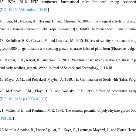
15. ISTA, 2016. ISTA certificates. International rules for seed testing. Associa
[
DOI:10.15258/istarules.2016.01
]
16. Kafi, M., Nezami, A., Hosaini, H., and Masomi, A. 2005. Physiological effects of drought
Medik.). Iranian Journal of Field Crops Research, 3(1): 69-80. [In Persian with English Summ
17. Keshtiban, R.K., Carvani, V., and Imandar, M. 2015. Effects of salinity stress and droug
glycol 6000 on germination and seedling growth characteristics of pinto bean (Phaseolus vulga
18. Kumar, R.R., Karjol, K., and Naik, G. 2011. Variation of sensitivity to drought stress in 
and early seedling growth. World Journal of Science and Technology, 1: 11-18.
19. Mayer, A.M., and Polijakoff-Mayber, A. 1989. The Germination of Seeds. 4th (Edn). Per
20. McDonald, C.M., Floyd, C.D. and Waniska, R.D. 1999. Effect of accelerated agin
[
DOI:10.1016/j.jcs.2004.01.001
]
21. Michel, B.E., and Kaufman, M.R. 1973. The osmotic potential of polyethylene glycol 600
[
PMCID
]
22. Murillo Amador, B., López Aguilar, R., Kaya, C., Larrinaga Mayoral, J., and Flores Hern