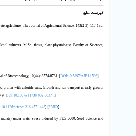
فهرست منابع
ate agriculture. The Journal of Agricultural Science, 143(2-3): 117-135.
ntil cultivars. M.Sc. thesis, plant physiologist. Faculty of Sciences,
rnal of Biotechnology, 10(44): 8774-8781. [
DOI:10.5897/AJB11.596
]
d primin with chloride salts: Growth and ion transport at early growth
-9 [
DOI:10.1007/s11738-002-0037-1
]
:10.1126/science.218.4571.443
] [
PMID
]
 radiata) under water stress induced by PEG-6000. Seed Science and