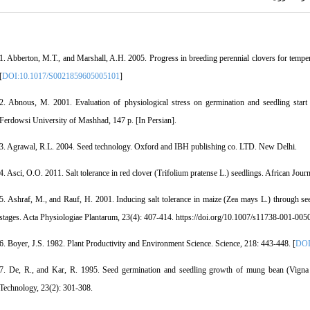
1. Abberton, M.T., and Marshall, A.H. 2005. Progress in breeding perennial clovers for temper
[
DOI:10.1017/S0021859605005101
]
2. Abnous, M. 2001. Evaluation of physiological stress on germination and seedling start le
Ferdowsi University of Mashhad, 147 p. [In Persian].
3. Agrawal, R.L. 2004. Seed technology. Oxford and IBH publishing co. LTD. New Delhi.
4. Asci, O.O. 2011. Salt tolerance in red clover (Trifolium pratense L.) seedlings. African Jou
5. Ashraf, M., and Rauf, H. 2001. Inducing salt tolerance in maize (Zea mays L.) through see
stages. Acta Physiologiae Plantarum, 23(4): 407-414. https://doi.org/10.1007/s11738-001-0050
6. Boyer, J.S. 1982. Plant Productivity and Environment Science. Science, 218: 443-448. [
DOI
7. De, R., and Kar, R. 1995. Seed germination and seedling growth of mung bean (Vigna
Technology, 23(2): 301-308.