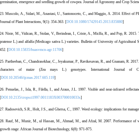
germination, emergence and seedling growth of cowpea. Journal of Agronomy and Crop Scienc
23. Muscolo, A., Sidari, M., Anastasi, U., Santonoceto, C., and Maggio, A. 2014. Effect of P
Journal of Plant Interactions, 9(1): 354-363. [
DOI:10.1080/17429145.2013.835880
]
24. Niste, M., Vidican, R., Stolan, V., Berindean, I., Criste, A., Miclfa, R., and Pop, R. 2015. 
pratense L.) and alfalfa (Medicago sativa L.) varieties. Bulletin of University of Agricultura
452. [
DOI:10.15835/buasvmcn-agr:11706
]
25. Partheeban, C., Chandrasekhar, C., Jeyakumar, P., Ravikesavan, R., and Gnanam, R. 2017.
characters of maize (Zea mays L.) genotypes. International Journal of C
[
DOI:10.20546/ijcmas.2017.605.119
]
26. Penuelas, J., Isla, R., Filella, I., and Araus, J.L. 1997. Visible and near-infrared reflect
[
DOI:10.2135/cropsci1997.0011183X003700010033x
]
27. Radosevich, S.R., Holt, J.S., and Ghersa, C., 1997. Weed ecology: implications for man
28. Rauf, M., Munir, M., ul Hassan, M., Ahmad, M., and Afzal, M. 2007. Performance of wh
growth stage. African Journal of Biotechnology, 6(8): 971-975.