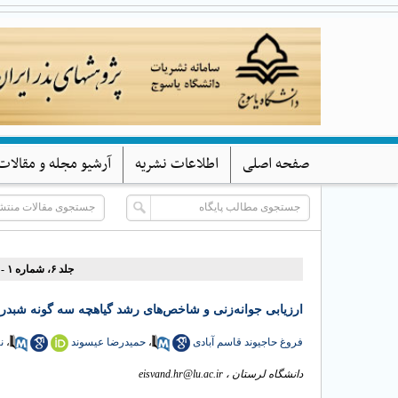
صفحه اصلی
اطلاعات نشریه
آرشیو مجله و مقالات
جلد ۶، شماره ۱ - ( (بهار و تابستان) ۱۳۹۸ )
ارزیابی جوانه‌زنی و شاخص‌های رشد گیاهچه سه گونه شب (Trifolium spp.) تحت تنش‌های خشکی و شوری
ن
،
حمیدرضا عیسوند
،
فروغ حاجیوند قاسم آبادی
eisvand.hr@lu.ac.ir
دانشگاه لرستان ،