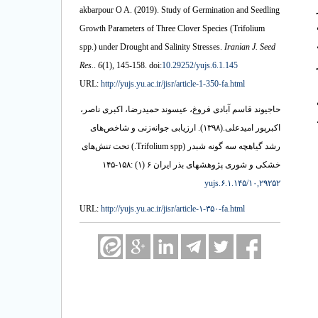
نسیل 12- بار
akbarpour O A.
(2019).
Study of Germination and Seedling
Growth Parameters of Three Clover Species (Trifolium
spp.) under Drought and Salinity Stresses.
Iranian J. Seed
Res.
.
6
(1)
, 145-158. doi:
10.29252/yujs.6.1.145
URL:
http://yujs.yu.ac.ir/jisr/article-1-350-fa.html
حاجیوند قاسم آبادی فروغ، عیسوند حمیدرضا، اکبری ناصر،
ارزیابی جوانه‌زنی و شاخص‌های
(۱۳۹۸).
اکبرپور امیدعلی.
رشد گیاهچه سه گونه شبدر (Trifolium spp.) تحت تنش‌های
خشکی و شوری پژوهشهای بذر ایران ۶ (۱) :۱۵۸-۱۴۵
۱۰,۲۹۲۵۲/yujs.۶.۱.۱۴۵
URL:
http://yujs.yu.ac.ir/jisr/article-۱-۳۵۰-fa.html