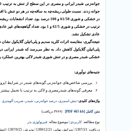
جوانه زدند.
نسبت طولی ریشه‌چه به ساقه‌چه در هر دو تنش با
در خشکی و شوری 61/58 و 100 درصد بود.
ترتیب در خشکی و شوری 42/5 و 1 بود. 
عادی تشکیل نشد.
نتیجه‌گیری: مقایسه اثرات کلرید سدیم و پلی‌اتیلن گلایکول نشان
پلی‌اتیلن گلایکول کاهش داد. به نظر می‌رسد که شبدر ایرانی 
خشکی
شبدر مصری و در تنش شوری
شبدر لاکی بهترین عملکرد را.
جنبه‌های نوآوری:
بررسی شاخص‌های جوانه‌زنی گونه‌های شبدر در شرایط ای
معرفی گونه‌های شبدرمصری و لاکی
به ترتیب با تحمل بیشتر
ضریب آلومتری
،
شبدر
،
درصد جوانه‌زنی
،
تنش اسمزی
واژه‌های کلیدی:
(۳۶۶۶ دریافت)
[PDF 465 kb]
متن کامل
نوع مطالعه:
كاربردي
| موضوع مقاله:
فیزیولوژی بذر
دریافت: 1397/3/1 | ویرایش نهایی: 1399/12/23 | پذیرش: 1397/9/25 | انتشار الکترونیک: 1398/7/7