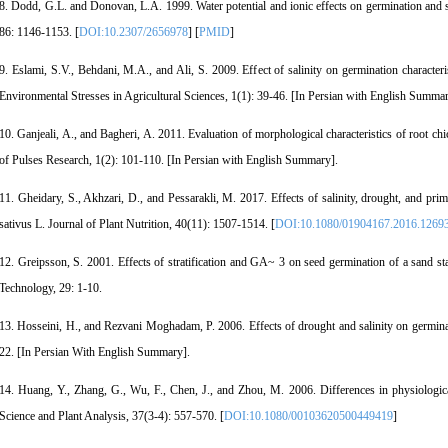
8. Dodd, G.L. and Donovan, L.A. 1999. Water potential and ionic effects on germination and 
86: 1146-1153. [
DOI:10.2307/2656978
] [
PMID
]
9. Eslami, S.V., Behdani, M.A., and Ali, S. 2009. Effect of salinity on germination characteri
Environmental Stresses in Agricultural Sciences, 1(1): 39-46. [In Persian with English Summar
10. Ganjeali, A., and Bagheri, A. 2011. Evaluation of morphological characteristics of root chi
of Pulses Research, 1(2): 101-110. [In Persian with English Summary].
11. Gheidary, S., Akhzari, D., and Pessarakli, M. 2017. Effects of salinity, drought, and pr
sativus L. Journal of Plant Nutrition, 40(11): 1507-1514. [
DOI:10.1080/01904167.2016.1269
12. Greipsson, S. 2001. Effects of stratification and GA~ 3 on seed germination of a sand st
Technology, 29: 1-10.
13. Hosseini, H., and Rezvani Moghadam, P. 2006. Effects of drought and salinity on germina
22. [In Persian With English Summary].
14. Huang, Y., Zhang, G., Wu, F., Chen, J., and Zhou, M. 2006. Differences in physiologica
Science and Plant Analysis, 37(3-4): 557-570. [
DOI:10.1080/00103620500449419
]