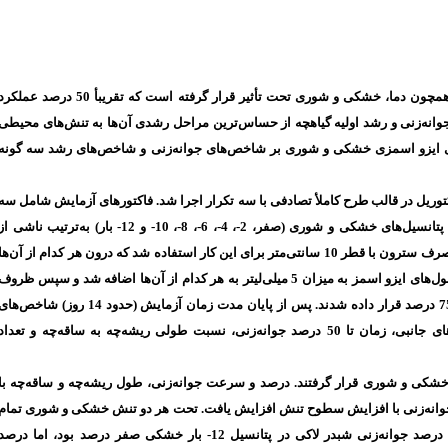
مقدمه: کشاورزی جهان به وسیله تنش‌های غیر زیستی مختلفی همچون دما، خشکی و شوری تحت تأثیر قرار گرفته است که تقریبأ 50 درصد عمل
 جوانه‌زنی و رشد اولیه گیاهچه از حساس‌ترین مراحل رشدی آن‌ها به تنش‌های محیطی
 ایزو اسمزی خشکی و شوری بر شاخص‌های جوانه‌زنی و شاخص‌های رشد سه گونه
وریل در قالب طرح کاملأ تصادفی با سه تکرار اجرا شد. فاکتورهای آزمایش شامل سه
گونه شبدر شامل شبدر ایرانی، مصری و لاکی و سطوح مختلف پتانسیل‌های خشکی و شوری (صفر، 2-، 4-، 6-، 8-، 10- و 12- بار) به‌ترتیب ناشی 
پلی‌اتیلن گلایکول 6000 و کلرید سدیم بود. از ظروف پتری یکبار مصرف سترون با قطر 10 سانتی‌متر برای این کار استفاده شد که درون هر کدام از آن‌ها
27 عدد بذر به روش روی کاغذ صافی کشت شدند و سپس از محلول‌های ایزو اسمز به میزان 5 میلی‌لیتر به هر کدام از آن‌ها اضافه شد و سپس ظروف
پتری به ژرمیناتور با دمای 20 درجه سانتی‌گراد و رطوبت نسبی 75 درصد قرار داده شدند. پس از پایان مدت زمان آزمایش (حدود 14 روز) شاخص‌ه
جوانه‌زنی آن‌ها شامل درصد و سرعت جوانه‌زنی، تعداد ریشه‌های جانبی، زمان تا 50 درصد جوانه‌زنی، نسبت طولی ریشه‌چه به ساقه‌چه و تعداد
ده خشکی و شوری قرار گرفتند. درصد و سرعت جوانه‌زنی، طول ریشه‌چه و ساقه‌چه با
 تنش کاهش یافتند در حالی که زمان تا 50 درصد جوانه‌زنی با افزایش سطوح تنش افزایش یافت. تحت هر دو تنش خشکی و شوری تمام
شاخص‌های جوانه‌زنی شبدر ایرانی از دو گونه دیگر بیشتر بود. درصد جوانه‌زنی شبدر لاکی در پتانسیل 12- بار خشکی صفر درصد بود، اما درص