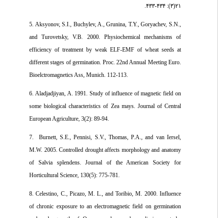
۲۱(۳): ۴۳۴-۴۳۳.
5. Aksyonov, S.I., Buchylev, A., Grunina, T.Y., Goryachev, S.N.,
and Turovetsky, V.B. 2000. Physiochemical mechanisms of
efficiency of treatment by weak ELF-EMF of wheat seeds at
different stages of germination. Proc. 22nd Annual Meeting Euro.
Bioelctromagnetics Ass, Munich. 112-113.
6. Aladjadjiyan, A. 1991. Study of influence of magnetic field on
some biological characteristics of Zea mays. Journal of Central
European Agriculture, 3(2): 89-94.
7. Burnett, S.E., Pennisi, S.V., Thomas, P.A., and van Iersel,
M.W. 2005. Controlled drought affects morphology and anatomy
of Salvia splendens. Journal of the American Society for
Horticultural Science, 130(5): 775-781.
8. Celestino, C., Picazo, M. L., and Toribio, M. 2000. Influence
of chronic exposure to an electromagnetic field on germination