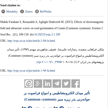
Send citation to:
Mendeley
Zotero
RefWorks
Maleki Farahani S, Rezazadeh A, Aghighi Shahverdi M.
(2015).
Effects of electromagnetic
field and ultrasonic waves on seed germination of Cumin (Cuminum cyminum).
Iranian J.
Seed Res.
.
2
(1)
, 109-118. doi:
10.29252/yujs.2.1.109
URL:
http://yujs.yu.ac.ir/jisr/article-1-94-fa.html
تأثیر میدان
(۱۳۹۴).
ملکی فراهانی سعیده، رضازاده علیرضا، عقیقی شاهوردی مهدی.
الکترومغناطیس و امواج فراصوت بر جوانه‌زنی بذر زیره سبز (Cuminum cyminum)
۱۰,۲۹۲۵۲/yujs.۲.۱.۱۰۹
پژوهشهای بذر ایران ۲ (۱) :۱۱۸-۱۰۹
URL:
http://yujs.yu.ac.ir/jisr/article-۱-۹۴-fa.html
تأثیر میدان الکترومغناطیس و امواج فراصوت بر
جوانه‌زنی بذر زیره سبز (Cuminum cyminum)