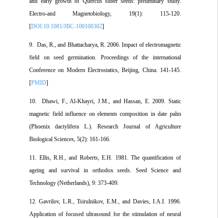
and early growth of Quercus suber seeds: preliminary study.
Electro-and Magnetobiology, 19(1): 115-120.
[
DOI:10.1081/JBC-100100302
]
9. Das, R., and Bhattacharya, R. 2006. Impact of electromagnetic
field on seed germination. Proceedings of the international
Conference on Modern Electrostatics, Beijing, China. 141-145.
[
PMID
]
10. Dhawi, F., Al-Khayri, J.M., and Hassan, E. 2009. Static
magnetic field influence on elements composition in date palm
(Phoenix dactylifera L.). Research Journal of Agriculture
Biological Sciences, 5(2): 161-166.
11. Ellis, R.H., and Roberts, E.H. 1981. The quantification of
ageing and survival in orthodox seeds. Seed Science and
Technology (Netherlands), 9: 373-409.
12. Gavrilov, L.R., Tsirulnikov, E.M., and Davies, I.A.I. 1996.
Application of focused ultrasound for the stimulation of neural