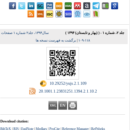
جلد ۲، شماره ۱ - ( (بهار و تابستان) ۱۳۹۴ )
سال۱۳۹۴، جلد۲ شماره ۱ صفحات
برگشت به فهرست نسخه ها
|
۱۱۸-۱۰۹
‎ 10.29252/yujs.2.1.109
‎ 20.1001.1.23831251.1394.2.1.10.2
Download citation:
BibTeX
|
RIS
|
EndNote
|
Medlars
|
ProCite
|
Reference Manager
|
RefWorks