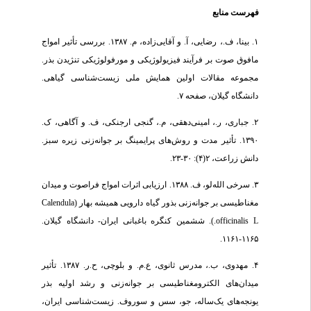
فهرست منابع
۱. بینا، ف.، رضایی، آ. و آقایی‌زاده، م. ۱۳۸۷. بررسی تأثیر امواج
مافوق صوت بر فرآیند فیزیولوژیکی و مورفولوژیکی تنژیدن بذر.
مجموعه مقالات اولین همایش ملی زیست‌شناسی گیاهی.
دانشگاه گیلان، صفحه ۷.
۲. جباری، ر.، امینی‌دهقی، م.، گنجی ارجنکی، ف. و آگاهی، ک.
۱۳۹۰. تأثیر مدت و روش‌های پرایمینگ بر جوانه‌زنی زیره سبز.
دانش زراعت، ۲(۴): ۳۰-۲۳.
۳. سرخی الله‌لو، ف. ۱۳۸۸. ارزیابی اثرات امواج فراصوت و میدان
مغناطیسی بر جوانه‌زنی بذور گیاه دارویی همیشه بهار (Calendula
officinalis L.). ششمین کنگره باغبانی ایران- دانشگاه گیلان.
۱۱۶۵-۱۱۶۱.
۴. مهدوی، ب.، مدرس ثانوی، ع.م. و بلوچی، ح.ر. ۱۳۸۷. تأثیر
میدان‌های الکترومغناطیسی بر جوانه‌زنی و رشد اولیه بذر
یونجه‌های یک‌ساله، جو، سس و سوروف. زیست‌شناسی ایران،