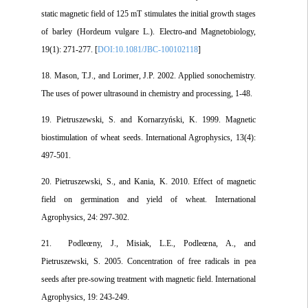
static magnetic field of 125 mT stimulates the initial growth stages
of barley (Hordeum vulgare L.). Electro-and Magnetobiology,
19(1): 271-277. [
DOI:10.1081/JBC-100102118
]
18. Mason, T.J., and Lorimer, J.P. 2002. Applied sonochemistry.
The uses of power ultrasound in chemistry and processing, 1-48.
19. Pietruszewski, S. and Kornarzyński, K. 1999. Magnetic
biostimulation of wheat seeds. International Agrophysics, 13(4):
497-501.
20. Pietruszewski, S., and Kania, K. 2010. Effect of magnetic
field on germination and yield of wheat. International
Agrophysics, 24: 297-302.
21. Podleœny, J., Misiak, L.E., Podleœna, A., and
Pietruszewski, S. 2005. Concentration of free radicals in pea
seeds after pre-sowing treatment with magnetic field. International
Agrophysics, 19: 243-249.