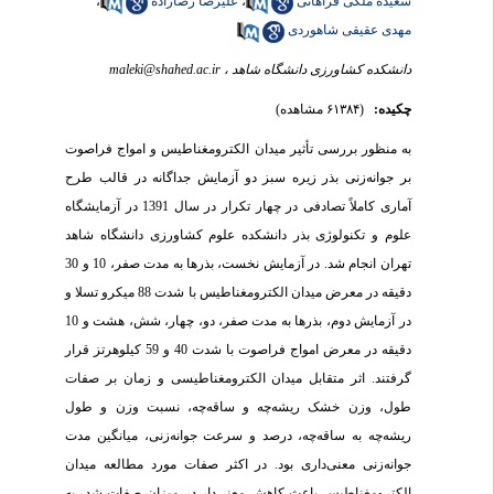
،
علیرضا رضازاده
،
سعیده ملکی فراهانی
مهدی عقیقی شاهوردی
maleki@shahed.ac.ir
دانشکده کشاورزی دانشگاه شاهد ،
چکیده:
(۶۱۳۸۴ مشاهده)
به منظور بررسی تأثیر میدان الکترومغناطیس و امواج فراصوت
بر جوانه‌زنی بذر زیره سبز دو آزمایش جداگانه در قالب طرح
آماری کاملاً تصادفی در چهار تکرار در سال 1391 در آزمایشگاه
علوم و تکنولوژی بذر دانشکده علوم کشاورزی دانشگاه شاهد
تهران انجام شد. در آزمایش نخست، بذرها به مدت صفر، 10 و 30
دقیقه در معرض میدان الکترومغناطیس با شدت‌ 88 میکرو تسلا و
در آزمایش دوم، بذرها به مدت صفر، دو، چهار، شش، هشت و 10
دقیقه در معرض امواج فراصوت با شدت 40 و 59 کیلوهرتز قرار
گرفتند. اثر متقابل میدان الکترومغناطیسی و زمان بر صفات
طول، وزن خشک ریشه‌چه و ساقه‌چه، نسبت وزن و طول
ریشه‌چه به ساقه‌چه، درصد و سرعت جوانه‌زنی، میانگین مدت
جوانه‌زنی معنی‌داری بود. در اکثر صفات مورد مطالعه میدان
الکترومغناطیس باعث کاهش معنی‌دار در میزان صفات شد، به