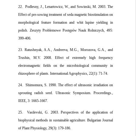
22. Podlesny, J., Lenartowicz, W., and Sowinski, M. 2003. The
Effect of pre-sowing treatment of seda magnetic biostimulation on
morphological feature formation and whit lupine yielding in
polish. Zeszyty Problemowe Postępów Nauk Rolniczych, 495:
399-406.
23. Ratushnyak, A.A., Andreeva, M.G., Morozova, G.A., and
Trushin, M.V. 2008. Effect of extremely high frequency
electromagnetic fields on the microbiological community in
rhizosphere of plants. International Agrophysics, 22(1): 71-74.
24. Shimomura, S. 1990. The effect of ultrasonic irradiation on
sprouting radish seed. Ultrasonic Symposium. Proceedings.,
IEEE, 3: 1665-1667.
25. Vasilevski, G. 2003. Perspectives of the application of
biophysical methods in sustainable agriculture. Bulgarian Journal
of Plant Physiology, 29(3): 179-186.