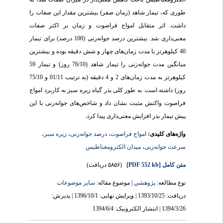
طوری که، تیمار شاهد (زمان صفر) بیشترین مقدار این صفات را
داشت. اثر متقابل امواج فراصوت و زمان بر اکثر صفات
معنی‌داری شد. بیشترین درصد جوانه‌زنی (100 درصد) برای تیمار
40 کیلوهرتز با مدت زمان‌های چهار و شش دقیقه بوده و بیشترین
میانگین مدت جوانه‌زنی را تیمار شاهد (76/10 روز) و تیمار 59
کیلوهرتز به مدت زمان‌های 2 و 4 دقیقه (به ترتیب 01/11 و 75/10
روز) داشته است. به طور کلی بذر گیاه زیره سبز به کاربرد امواج
فراصوت واکنش مثبت نشان داد و شاخص‌های جوانه‌زنی با این
پیش تیمار بذر افزایش معنی‌داری پیدا کرد.
،
زیره سبز
،
درصد جوانه‌زنی
،
امواج فراصوت
واژه‌های کلیدی:
میدان الکترومغناطیس
،
سرعت جوانه‌زنی
(۵۸۵۶ دریافت)
[PDF 552 kb]
متن کامل
نوع مطالعه:
پژوهشي
| موضوع مقاله:
سایر موضوعات
دریافت: 1393/10/25 | ویرایش نهایی: 1396/10/1 | پذیرش:
1394/3/26 | انتشار الکترونیک: 1394/6/4