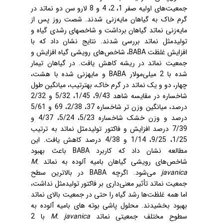
جمعیت‌های اولیه صفر 1، 2، 4 و 8 لارو سن دو نماتد در
گرم خاک به گیاهان مایه‌زنی شدند. شصت روز پس از
مایه‌زنی نماتد گیاهان برداشت و شاخص‏های رشدی گیاه و
تولیدمثل نماتد بررسی شدند. نتایج نشان داد که با
، شاخص‌های رویشی گیاه افزایش و
BABA
افزایش غلظت
جمعیت نماتد در ریشه کاهش یافت. در گیاهان تیمار
و مایه‏زنی شده با هشت،
BABA
شده با 2 میلی‌مولار
چهار، دو و یک نماتد در گرم خاک، به‏ترتیب، میانگین طول
شاخساره در مقایسه شاهد 9/43، 1/45، 5/32 و 2/32
درصد، میانگین وزن تر شاخساره 37، 2/38، 69 و 5/61
درصد و وزن خشک شاخساره 5/23، 5/24، 4/37 و
7/39 درصد افزایش و فاکتور تولیدمثل نماتد به ترتیب
1/25، 9/25، 1/14 و 4/38 درصد کاهش یافت. این
باعث بهبود
BABA
مطالعه نشان داد که کاربرد
M.
شاخص‌های رویشی گیاهان بامیه آلوده به نماتد
در بالاترین سطح
BABA
می‌شود. اگرچه
javanica
جمعیت نماتد تأثیر معنی‌داری بر فاکتور تولیدمثل نداشت،
اما همه غلظت‌ها رشد گیاه را حتی در جمعیت بالای نماتد
بهبود بخشیدند. محلول‏ پاشی بوته های بامیه آلوده به
با 2
M. javanica
سطوح مختلف جمعیتی نماتد