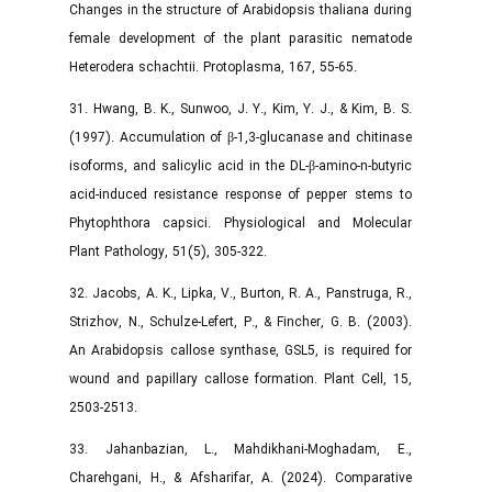
Changes in the structure of Arabidopsis thaliana during
female development of the plant parasitic nematode
Heterodera schachtii. Protoplasma, 167, 55-65.
31. Hwang, B. K., Sunwoo, J. Y., Kim, Y. J., & Kim, B. S.
(1997). Accumulation of β-1,3-glucanase and chitinase
isoforms, and salicylic acid in the DL-β-amino-n-butyric
acid-induced resistance response of pepper stems to
Phytophthora capsici. Physiological and Molecular
Plant Pathology, 51(5), 305-322.
32. Jacobs, A. K., Lipka, V., Burton, R. A., Panstruga, R.,
Strizhov, N., Schulze-Lefert, P., & Fincher, G. B. (2003).
An Arabidopsis callose synthase, GSL5, is required for
wound and papillary callose formation. Plant Cell, 15,
2503-2513.
33. Jahanbazian, L., Mahdikhani-Moghadam, E.,
Charehgani, H., & Afsharifar, A. (2024). Comparative