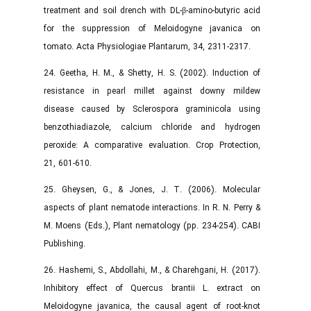
treatment and soil drench with DL-β-amino-butyric acid
for the suppression of Meloidogyne javanica on
tomato. Acta Physiologiae Plantarum, 34, 2311-2317.
24. Geetha, H. M., & Shetty, H. S. (2002). Induction of
resistance in pearl millet against downy mildew
disease caused by Sclerospora graminicola using
benzothiadiazole, calcium chloride and hydrogen
peroxide: A comparative evaluation. Crop Protection,
21, 601-610.
25. Gheysen, G., & Jones, J. T. (2006). Molecular
aspects of plant nematode interactions. In R. N. Perry &
M. Moens (Eds.), Plant nematology (pp. 234-254). CABI
Publishing.
26. Hashemi, S., Abdollahi, M., & Charehgani, H. (2017).
Inhibitory effect of Quercus brantii L. extract on
Meloidogyne javanica, the causal agent of root-knot