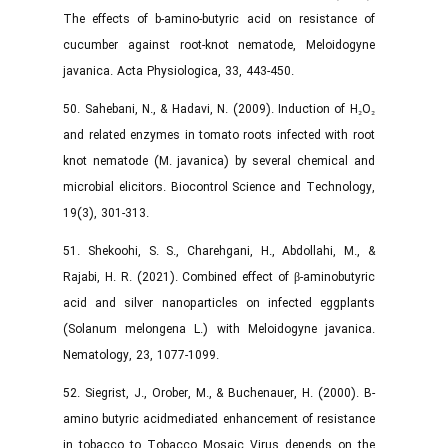
The effects of b-amino-butyric acid on resistance of
cucumber against root-knot nematode, Meloidogyne
javanica. Acta Physiologica, 33, 443-450.
50. Sahebani, N., & Hadavi, N. (2009). Induction of H₂O₂
and related enzymes in tomato roots infected with root
knot nematode (M. javanica) by several chemical and
microbial elicitors. Biocontrol Science and Technology,
19(3), 301-313.
51. Shekoohi, S. S., Charehgani, H., Abdollahi, M., &
Rajabi, H. R. (2021). Combined effect of β-aminobutyric
acid and silver nanoparticles on infected eggplants
(Solanum melongena L.) with Meloidogyne javanica.
Nematology, 23, 1077-1099.
52. Siegrist, J., Orober, M., & Buchenauer, H. (2000). B-
amino butyric acidmediated enhancement of resistance
in tobacco to Tobacco Mosaic Virus depends on the