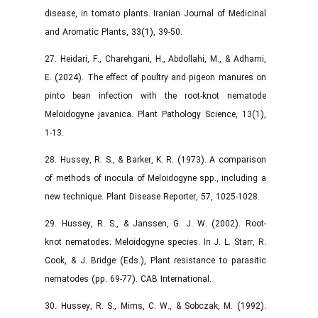
disease, in tomato plants. Iranian Journal of Medicinal
and Aromatic Plants, 33(1), 39-50.
27. Heidari, F., Charehgani, H., Abdollahi, M., & Adhami,
E. (2024). The effect of poultry and pigeon manures on
pinto bean infection with the root-knot nematode
Meloidogyne javanica. Plant Pathology Science, 13(1),
1-13.
28. Hussey, R. S., & Barker, K. R. (1973). A comparison
of methods of inocula of Meloidogyne spp., including a
new technique. Plant Disease Reporter, 57, 1025-1028.
29. Hussey, R. S., & Janssen, G. J. W. (2002). Root-
knot nematodes: Meloidogyne species. In J. L. Starr, R.
Cook, & J. Bridge (Eds.), Plant resistance to parasitic
nematodes (pp. 69-77). CAB International.
30. Hussey, R. S., Mims, C. W., & Sobczak, M. (1992).