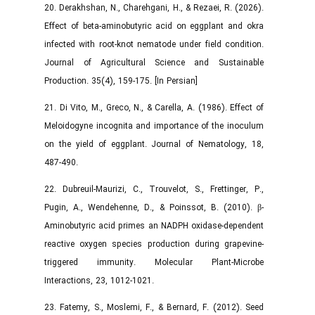
20. Derakhshan, N., Charehgani, H., & Rezaei, R. (2026).
Effect of beta-aminobutyric acid on eggplant and okra
infected with root-knot nematode under field condition.
Journal of Agricultural Science and Sustainable
Production. 35(4), 159-175. [In Persian]
21. Di Vito, M., Greco, N., & Carella, A. (1986). Effect of
Meloidogyne incognita and importance of the inoculum
on the yield of eggplant. Journal of Nematology, 18,
487-490.
22. Dubreuil-Maurizi, C., Trouvelot, S., Frettinger, P.,
Pugin, A., Wendehenne, D., & Poinssot, B. (2010). β-
Aminobutyric acid primes an NADPH oxidase-dependent
reactive oxygen species production during grapevine-
triggered immunity. Molecular Plant-Microbe
Interactions, 23, 1012-1021.
23. Fatemy, S., Moslemi, F., & Bernard, F. (2012). Seed