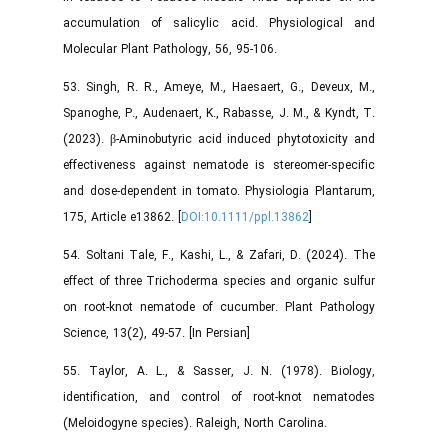
accumulation of salicylic acid. Physiological and
Molecular Plant Pathology, 56, 95-106.
53. Singh, R. R., Ameye, M., Haesaert, G., Deveux, M.,
Spanoghe, P., Audenaert, K., Rabasse, J. M., & Kyndt, T.
(2023). β-Aminobutyric acid induced phytotoxicity and
effectiveness against nematode is stereomer-specific
and dose-dependent in tomato. Physiologia Plantarum,
175, Article e13862. [
DOI:10.1111/ppl.13862
]
54. Soltani Tale, F., Kashi, L., & Zafari, D. (2024). The
effect of three Trichoderma species and organic sulfur
on root-knot nematode of cucumber. Plant Pathology
Science, 13(2), 49-57. [In Persian]
55. Taylor, A. L., & Sasser, J. N. (1978). Biology,
identification, and control of root-knot nematodes
(Meloidogyne species). Raleigh, North Carolina.