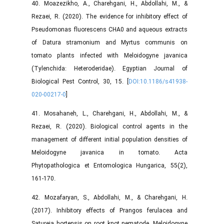
40. Moazezikho, A., Charehgani, H., Abdollahi, M., &
Rezaei, R. (2020). The evidence for inhibitory effect of
Pseudomonas fluorescens CHA0 and aqueous extracts
of Datura stramonium and Myrtus communis on
tomato plants infected with Meloidogyne javanica
(Tylenchida: Heteroderidae). Egyptian Journal of
Biological Pest Control, 30, 15. [
DOI:10.1186/s41938-
020-00217-0
]
41. Mosahaneh, L., Charehgani, H., Abdollahi, M., &
Rezaei, R. (2020). Biological control agents in the
management of different initial population densities of
Meloidogyne javanica in tomato. Acta
Phytopathologica et Entomologica Hungarica, 55(2),
161-170.
42. Mozafaryan, S., Abdollahi, M., & Charehgani, H.
(2017). Inhibitory effects of Prangos ferulacea and
Satureja hortensis on root knot nematode, Meloidogyne