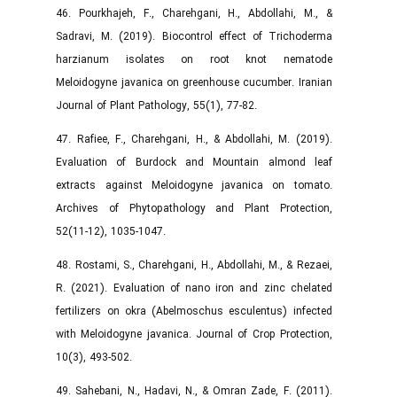
46. Pourkhajeh, F., Charehgani, H., Abdollahi, M., &
Sadravi, M. (2019). Biocontrol effect of Trichoderma
harzianum isolates on root knot nematode
Meloidogyne javanica on greenhouse cucumber. Iranian
Journal of Plant Pathology, 55(1), 77-82.
47. Rafiee, F., Charehgani, H., & Abdollahi, M. (2019).
Evaluation of Burdock and Mountain almond leaf
extracts against Meloidogyne javanica on tomato.
Archives of Phytopathology and Plant Protection,
52(11-12), 1035-1047.
48. Rostami, S., Charehgani, H., Abdollahi, M., & Rezaei,
R. (2021). Evaluation of nano iron and zinc chelated
fertilizers on okra (Abelmoschus esculentus) infected
with Meloidogyne javanica. Journal of Crop Protection,
10(3), 493-502.
49. Sahebani, N., Hadavi, N., & Omran Zade, F. (2011).