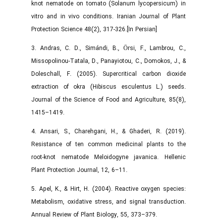
knot nematode on tomato (Solanum lycopersicum) in
vitro and in vivo conditions. Iranian Journal of Plant
Protection Science 48(2), 317-326.[In Persian]
3. Andras, C. D., Simándi, B., Örsi, F., Lambrou, C.,
Missopolinou‑Tatala, D., Panayiotou, C., Domokos, J., &
Doleschall, F. (2005). Supercritical carbon dioxide
extraction of okra (Hibiscus esculentus L.) seeds.
Journal of the Science of Food and Agriculture, 85(8),
1415–1419.
4. Ansari, S., Charehgani, H., & Ghaderi, R. (2019).
Resistance of ten common medicinal plants to the
root-knot nematode Meloidogyne javanica. Hellenic
Plant Protection Journal, 12, 6–11.
5. Apel, K., & Hirt, H. (2004). Reactive oxygen species:
Metabolism, oxidative stress, and signal transduction.
Annual Review of Plant Biology, 55, 373–379.