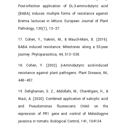
Post‑infection application of DL‑3‑amino‑butyric acid
(BABA) induces multiple forms of resistance against
Bremia lactucae in lettuce. European Journal of Plant
Pathology, 130(1), 13–27.
17. Cohen, Y., Vaknin, M., & Mauch-Mani, B. (2016).
BABA induced resistance: Milestones along a 55‑year
journey. Phytoparasitica, 44, 513–538.
18. Cohen, Y. (2002). β‑Aminobutyric acid‑induced
resistance against plant pathogens. Plant Disease, 86,
448–457.
19. Dehghanian, S. Z., Abdollahi, M., Charehgani, H., &
Niazi, A. (2020). Combined application of salicylic acid
and Pseudomonas fluorescens CHA0 on the
expression of PR1 gene and control of Meloidogyne
javanica in tomato. Biological Control, 141, 104134.