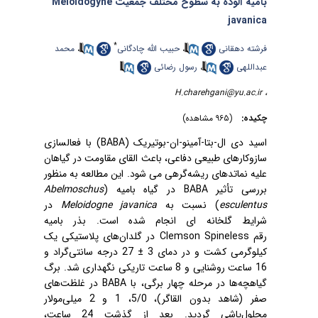
بامیه آلوده به سطوح مختلف جمعیت Meloidogyne
javanica
*
محمد
،
حبیب الله چادگانی
،
فرشته دهقانی
رسول رضائی
،
عبداللهی
H.charehgani@yu.ac.ir
،
چکیده:
(۹۶۵ مشاهده)
) با فعال‏سازی
BABA
(
اسید دی ­ال­-بتا-آمینو-ان-بوتیریک
سازوکارهای طبیعی دفاعی، باعث القای مقاومت در گیاهان
علیه نماتدهای ریشه‌گرهی
می‏ شود. این مطالعه به ‌منظور
Abelmoschus
در گیاه بامیه (
BABA
بررسی تأثیر
در
Meloidogne javanica
) نسبت به
esculentus
شرایط گلخانه‏ ای انجام شده است. بذر بامیه
در گلدان‌های پلاستیکی یک
Clemson Spineless
رقم
27 درجه سانتی‌گراد و
±
کیلوگرمی کشت و در دمای 3
16 ساعت روشنایی و 8 ساعت تاریکی نگهداری شد. برگ
در غلظت‌های
BABA
گیاهچه‌ها در مرحله چهار برگی، با
صفر (شاهد بدون القاگر)، 5/0، 1 و 2 میلی‌مولار
محلول‌پاشی گردید. بعد از گذشت 24 ساعت،