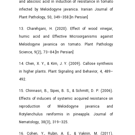
and abscisic acid in induction of resistance in tomato
infected by Meloidogyne javanica. Iranian Journal of
Plant Pathology, 50, 349–358.[In Persian]
13. Charehgani, H. (2020). Effect of wood vinegar,
humic acid and Effective Microorganisms against
Meloidogyne javanica on tomato. Plant Pathology
Science, 9(2), 73–84.[In Persian]
14. Chen, X. Y., & Kim, J. Y. (2009). Callose synthesis
in higher plants. Plant Signaling and Behavior, 4, 489–
492.
15. Chinnasri, B., Sipes, B. S., & Schmitt, D. P. (2006).
Effects of inducers of systemic acquired resistance on
reproduction of Meloidogyne javanica and
Rotylenchulus reniformis in pineapple. Journal of
Nematology, 38(3), 319–325.
16. Cohen, Y., Rubin, A. E., & Vaknin, M. (2011).