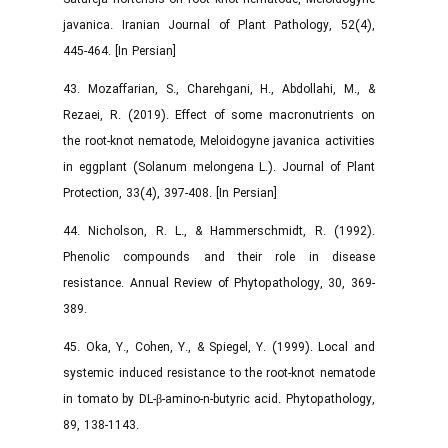
javanica. Iranian Journal of Plant Pathology, 52(4),
445-464. [In Persian]
43. Mozaffarian, S., Charehgani, H., Abdollahi, M., &
Rezaei, R. (2019). Effect of some macronutrients on
the root-knot nematode, Meloidogyne javanica activities
in eggplant (Solanum melongena L.). Journal of Plant
Protection, 33(4), 397-408. [In Persian]
44. Nicholson, R. L., & Hammerschmidt, R. (1992).
Phenolic compounds and their role in disease
resistance. Annual Review of Phytopathology, 30, 369-
389.
45. Oka, Y., Cohen, Y., & Spiegel, Y. (1999). Local and
systemic induced resistance to the root-knot nematode
in tomato by DL-β-amino-n-butyric acid. Phytopathology,
89, 138-1143.