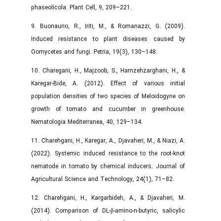
phaseolicola. Plant Cell, 9, 209–221.
9. Buonaurio, R., Iriti, M., & Romanazzi, G. (2009).
Induced resistance to plant diseases caused by
Oomycetes and fungi. Petria, 19(3), 130–148.
10. Charegani, H., Majzoob, S., Hamzehzarghani, H., &
Karegar-Bide, A. (2012). Effect of various initial
population densities of two species of Meloidogyne on
growth of tomato and cucumber in greenhouse.
Nematologia Mediterranea, 40, 129–134.
11. Charehgani, H., Karegar, A., Djavaheri, M., & Niazi, A.
(2022). Systemic induced resistance to the root-knot
nematode in tomato by chemical inducers. Journal of
Agricultural Science and Technology, 24(1), 71–82.
12. Charehgani, H., Kargarbideh, A., & Djavaheri, M.
(2014). Comparison of DL‑β‑amino‑n‑butyric, salicylic