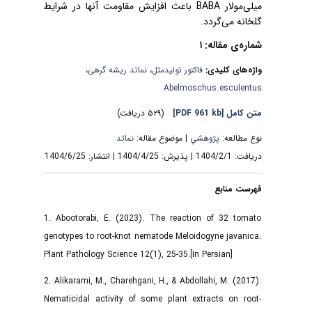
باعث افزایش مقاومت آنها در شرایط
BABA
میلی‌مولار
گلخانه می‌گردد.
شماره‌ی مقاله: ۱
،
نماتد ریشه گرهی‌
،
فاکتور تولیدمثل
واژه‌های کلیدی:
Abelmoschus esculentus
(۵۲۹ دریافت)
[PDF 961 kb]
متن کامل
نوع مطالعه:
پژوهشي
| موضوع مقاله:
نماتد
دریافت: 1404/2/1 | پذیرش: 1404/4/25 | انتشار: 1404/6/25
فهرست منابع
1. Abootorabi, E. (2023). The reaction of 32 tomato
genotypes to root-knot nematode Meloidogyne javanica.
Plant Pathology Science 12(1), 25-35.[In Persian]
2. Alikarami, M., Charehgani, H., & Abdollahi, M. (2017).
Nematicidal activity of some plant extracts on root-