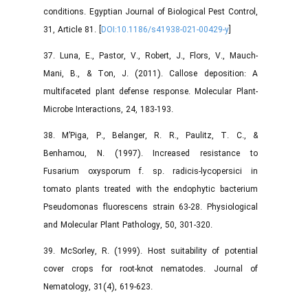
conditions. Egyptian Journal of Biological Pest Control,
31, Article 81. [
DOI:10.1186/s41938-021-00429-y
]
37. Luna, E., Pastor, V., Robert, J., Flors, V., Mauch-
Mani, B., & Ton, J. (2011). Callose deposition: A
multifaceted plant defense response. Molecular Plant-
Microbe Interactions, 24, 183-193.
38. M’Piga, P., Belanger, R. R., Paulitz, T. C., &
Benhamou, N. (1997). Increased resistance to
Fusarium oxysporum f. sp. radicis-lycopersici in
tomato plants treated with the endophytic bacterium
Pseudomonas fluorescens strain 63-28. Physiological
and Molecular Plant Pathology, 50, 301-320.
39. McSorley, R. (1999). Host suitability of potential
cover crops for root-knot nematodes. Journal of
Nematology, 31(4), 619-623.