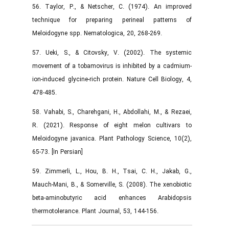
56. Taylor, P., & Netscher, C. (1974). An improved
technique for preparing perineal patterns of
Meloidogyne spp. Nematologica, 20, 268-269.
57. Ueki, S., & Citovsky, V. (2002). The systemic
movement of a tobamovirus is inhibited by a cadmium-
ion-induced glycine-rich protein. Nature Cell Biology, 4,
478-485.
58. Vahabi, S., Charehgani, H., Abdollahi, M., & Rezaei,
R. (2021). Response of eight melon cultivars to
Meloidogyne javanica. Plant Pathology Science, 10(2),
65-73. [In Persian]
59. Zimmerli, L., Hou, B. H., Tsai, C. H., Jakab, G.,
Mauch-Mani, B., & Somerville, S. (2008). The xenobiotic
beta-aminobutyric acid enhances Arabidopsis
thermotolerance. Plant Journal, 53, 144-156.