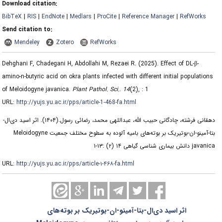
Download citation:
BibTeX
|
RIS
|
EndNote
|
Medlars
|
ProCite
|
Reference Manager
|
RefWorks
Send citation to:
Mendeley
Zotero
RefWorks
Dehghani F, Chadegani H, Abdollahi M, Rezaei R.
(2025).
Effect of DL-β-
amino-n-butyric acid on okra plants infected with different initial populations
of Meloidogyne javanica.
Plant Pathol. Sci.
.
14
(2)
, : 1
URL:
http://yujs.yu.ac.ir/pps/article-1-468-fa.html
اثر اسید دی‌ال-‌
(۱۴۰۴).
دهقانی فرشته، چادگانی حبیب الله، عبداللهی محمد، رضائی رسول.
بتا-آمینو-ان-بوتیریک بر بوته‌های بامیه آلوده به سطوح مختلف جمعیت Meloidogyne
javanica دانش بیماری شناسی گیاهی ۱۴ (۲) :۱۳-۱
URL:
http://yujs.yu.ac.ir/pps/article-۱-۴۶۸-fa.html
اثر اسید دی‌ال-‌بتا-آمینو-ان-بوتیریک بر بوته‌های