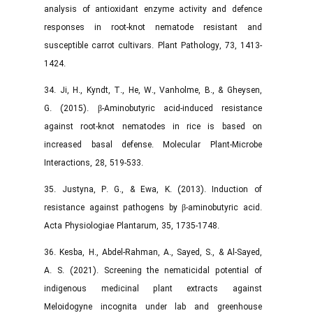
analysis of antioxidant enzyme activity and defence
responses in root-knot nematode resistant and
susceptible carrot cultivars. Plant Pathology, 73, 1413-
1424.
34. Ji, H., Kyndt, T., He, W., Vanholme, B., & Gheysen,
G. (2015). β-Aminobutyric acid-induced resistance
against root-knot nematodes in rice is based on
increased basal defense. Molecular Plant-Microbe
Interactions, 28, 519-533.
35. Justyna, P. G., & Ewa, K. (2013). Induction of
resistance against pathogens by β-aminobutyric acid.
Acta Physiologiae Plantarum, 35, 1735-1748.
36. Kesba, H., Abdel-Rahman, A., Sayed, S., & Al-Sayed,
A. S. (2021). Screening the nematicidal potential of
indigenous medicinal plant extracts against
Meloidogyne incognita under lab and greenhouse