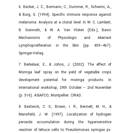
6. Becker, J. C., Bormann, C., Dummer, R., Schwinn, A.,
& Burg, G. (1994). Specific immune response against
melanoma: Analysis at a clonal level. In W. C. Lambert,
B. Giannotti, & W. A. Van Vloten (Eds.), Basic
Mechanisms of Physiologic and Aberrant
Lymphoproliferation in the Skin (pp. 459–467).
Springer-Verlag.
7. Berkelaar, E., & Johns, J. (2002). The effect of
Moringa leaf spray on the yield of vegetable crops
development potential for moringa products. In
International workshop, 29th October – 2nd November
(p. 516). ASIAFCO, Montpellier: CIRAD.
8. Bestwick, C. S., Brown, I. R., Bennett, M. H., &
Mansfield, J. W. (1997). Localization of hydrogen
peroxide accumulation during the hypersensitive
reaction of lettuce cells to Pseudomonas syringae pv.