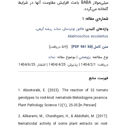
باعث افزایش مقاومت آنها در شرایط
BABA
میلی‌مولار
گلخانه می‌گردد.
شماره‌ی مقاله: ۱
،
نماتد ریشه گرهی‌
،
فاکتور تولیدمثل
واژه‌های کلیدی:
Abelmoschus esculentus
(۵۱۹ دریافت)
[PDF 961 kb]
متن کامل
نوع مطالعه:
پژوهشي
| موضوع مقاله:
نماتد
دریافت: 1404/2/1 | پذیرش: 1404/4/25 | انتشار: 1404/6/25
فهرست منابع
1. Abootorabi, E. (2023). The reaction of 32 tomato
genotypes to root-knot nematode Meloidogyne javanica.
Plant Pathology Science 12(1), 25-35.[In Persian]
2. Alikarami, M., Charehgani, H., & Abdollahi, M. (2017).
Nematicidal activity of some plant extracts on root-