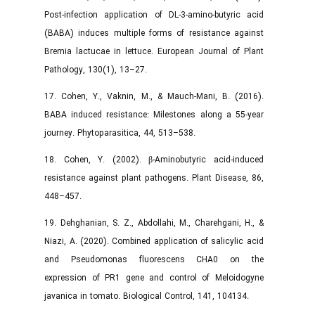
Post‑infection application of DL‑3‑amino‑butyric acid
(BABA) induces multiple forms of resistance against
Bremia lactucae in lettuce. European Journal of Plant
Pathology, 130(1), 13–27.
17. Cohen, Y., Vaknin, M., & Mauch-Mani, B. (2016).
BABA induced resistance: Milestones along a 55‑year
journey. Phytoparasitica, 44, 513–538.
18. Cohen, Y. (2002). β‑Aminobutyric acid‑induced
resistance against plant pathogens. Plant Disease, 86,
448–457.
19. Dehghanian, S. Z., Abdollahi, M., Charehgani, H., &
Niazi, A. (2020). Combined application of salicylic acid
and Pseudomonas fluorescens CHA0 on the
expression of PR1 gene and control of Meloidogyne
javanica in tomato. Biological Control, 141, 104134.