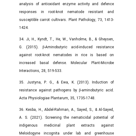
analysis of antioxidant enzyme activity and defence
responses in root-knot nematode resistant and
susceptible carrot cultivars. Plant Pathology, 73, 1413-
1424.
34. Ji, H., Kyndt, T., He, W., Vanholme, B., & Gheysen,
G. (2015). β-Aminobutyric acid-induced resistance
against root-knot nematodes in rice is based on
increased basal defense. Molecular Plant-Microbe
Interactions, 28, 519-533.
35. Justyna, P. G., & Ewa, K. (2013). Induction of
resistance against pathogens by β-aminobutyric acid.
Acta Physiologiae Plantarum, 35, 1735-1748.
36. Kesba, H., Abdel-Rahman, A., Sayed, S., & Al-Sayed,
A. S. (2021). Screening the nematicidal potential of
indigenous medicinal plant extracts against
Meloidogyne incognita under lab and greenhouse