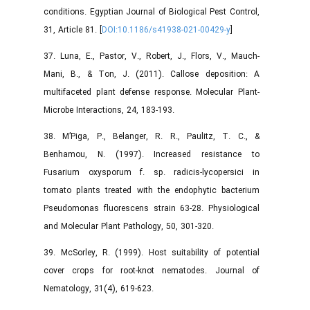
conditions. Egyptian Journal of Biological Pest Control,
31, Article 81. [
DOI:10.1186/s41938-021-00429-y
]
37. Luna, E., Pastor, V., Robert, J., Flors, V., Mauch-
Mani, B., & Ton, J. (2011). Callose deposition: A
multifaceted plant defense response. Molecular Plant-
Microbe Interactions, 24, 183-193.
38. M’Piga, P., Belanger, R. R., Paulitz, T. C., &
Benhamou, N. (1997). Increased resistance to
Fusarium oxysporum f. sp. radicis-lycopersici in
tomato plants treated with the endophytic bacterium
Pseudomonas fluorescens strain 63-28. Physiological
and Molecular Plant Pathology, 50, 301-320.
39. McSorley, R. (1999). Host suitability of potential
cover crops for root-knot nematodes. Journal of
Nematology, 31(4), 619-623.