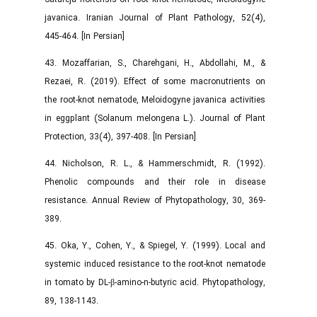
javanica. Iranian Journal of Plant Pathology, 52(4),
445-464. [In Persian]
43. Mozaffarian, S., Charehgani, H., Abdollahi, M., &
Rezaei, R. (2019). Effect of some macronutrients on
the root-knot nematode, Meloidogyne javanica activities
in eggplant (Solanum melongena L.). Journal of Plant
Protection, 33(4), 397-408. [In Persian]
44. Nicholson, R. L., & Hammerschmidt, R. (1992).
Phenolic compounds and their role in disease
resistance. Annual Review of Phytopathology, 30, 369-
389.
45. Oka, Y., Cohen, Y., & Spiegel, Y. (1999). Local and
systemic induced resistance to the root-knot nematode
in tomato by DL-β-amino-n-butyric acid. Phytopathology,
89, 138-1143.