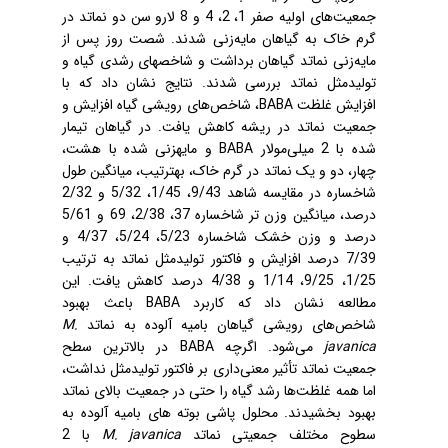
جمعیت‌های اولیه صفر 1، 2، 4 و 8 لارو سن دو نماتد در
گرم خاک به گیاهان مایه‌زنی شدند. شصت روز پس از
مایه‌زنی نماتد گیاهان برداشت و شاخص‏های رشدی گیاه و
تولیدمثل نماتد بررسی شدند. نتایج نشان داد که با
، شاخص‌های رویشی گیاه افزایش و
BABA
افزایش غلظت
جمعیت نماتد در ریشه کاهش یافت. در گیاهان تیمار
و مایه‏زنی شده با هشت،
BABA
شده با 2 میلی‌مولار
چهار، دو و یک نماتد در گرم خاک، به‏ترتیب، میانگین طول
شاخساره در مقایسه شاهد 9/43، 1/45، 5/32 و 2/32
درصد، میانگین وزن تر شاخساره 37، 2/38، 69 و 5/61
درصد و وزن خشک شاخساره 5/23، 5/24، 4/37 و
7/39 درصد افزایش و فاکتور تولیدمثل نماتد به ترتیب
1/25، 9/25، 1/14 و 4/38 درصد کاهش یافت. این
باعث بهبود
BABA
مطالعه نشان داد که کاربرد
M.
شاخص‌های رویشی گیاهان بامیه آلوده به نماتد
در بالاترین سطح
BABA
می‌شود. اگرچه
javanica
جمعیت نماتد تأثیر معنی‌داری بر فاکتور تولیدمثل نداشت،
اما همه غلظت‌ها رشد گیاه را حتی در جمعیت بالای نماتد
بهبود بخشیدند. محلول‏ پاشی بوته های بامیه آلوده به
با 2
M. javanica
سطوح مختلف جمعیتی نماتد