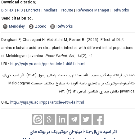
Download citation:
BibTeX
|
RIS
|
EndNote
|
Medlars
|
ProCite
|
Reference Manager
|
RefWorks
Send citation to:
Mendeley
Zotero
RefWorks
Dehghani F, Chadegani H, Abdollahi M, Rezaei R.
(2025).
Effect of DL-β-
amino-n-butyric acid on okra plants infected with different initial populations
of Meloidogyne javanica.
Plant Pathol. Sci.
.
14
(2)
, : 1
URL:
http://yujs.yu.ac.ir/pps/article-1-468-fa.html
اثر اسید دی‌ال-‌
(۱۴۰۴).
دهقانی فرشته، چادگانی حبیب الله، عبداللهی محمد، رضائی رسول.
بتا-آمینو-ان-بوتیریک بر بوته‌های بامیه آلوده به سطوح مختلف جمعیت Meloidogyne
javanica دانش بیماری شناسی گیاهی ۱۴ (۲) :۱۳-۱
URL:
http://yujs.yu.ac.ir/pps/article-۱-۴۶۸-fa.html
اثر اسید دی‌ال-‌بتا-آمینو-ان-بوتیریک بر بوته‌های