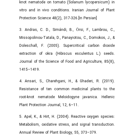
knot nematode on tomato (Solanum lycopersicum) in
vitro and in vivo conditions. Iranian Journal of Plant
Protection Science 48(2), 317-326.[In Persian]
3. Andras, C. D., Simándi, B., Örsi, F., Lambrou, C.,
Missopolinou‑Tatala, D., Panayiotou, C., Domokos, J., &
Doleschall, F. (2005). Supercritical carbon dioxide
extraction of okra (Hibiscus esculentus L.) seeds.
Journal of the Science of Food and Agriculture, 85(8),
1415–1419.
4. Ansari, S., Charehgani, H., & Ghaderi, R. (2019).
Resistance of ten common medicinal plants to the
root-knot nematode Meloidogyne javanica. Hellenic
Plant Protection Journal, 12, 6–11.
5. Apel, K., & Hirt, H. (2004). Reactive oxygen species:
Metabolism, oxidative stress, and signal transduction.
Annual Review of Plant Biology, 55, 373–379.