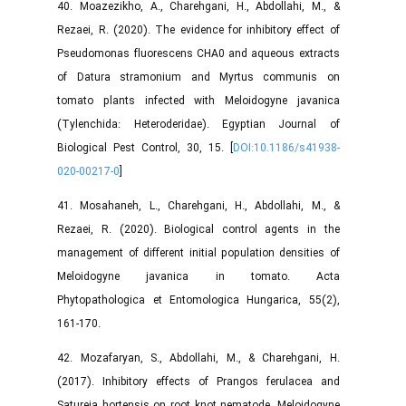
40. Moazezikho, A., Charehgani, H., Abdollahi, M., &
Rezaei, R. (2020). The evidence for inhibitory effect of
Pseudomonas fluorescens CHA0 and aqueous extracts
of Datura stramonium and Myrtus communis on
tomato plants infected with Meloidogyne javanica
(Tylenchida: Heteroderidae). Egyptian Journal of
Biological Pest Control, 30, 15. [
DOI:10.1186/s41938-
020-00217-0
]
41. Mosahaneh, L., Charehgani, H., Abdollahi, M., &
Rezaei, R. (2020). Biological control agents in the
management of different initial population densities of
Meloidogyne javanica in tomato. Acta
Phytopathologica et Entomologica Hungarica, 55(2),
161-170.
42. Mozafaryan, S., Abdollahi, M., & Charehgani, H.
(2017). Inhibitory effects of Prangos ferulacea and
Satureja hortensis on root knot nematode, Meloidogyne