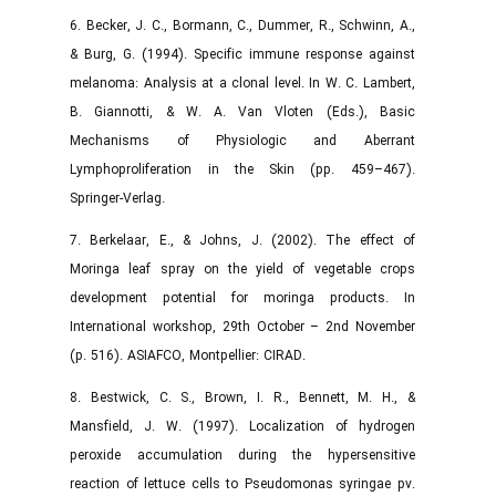
6. Becker, J. C., Bormann, C., Dummer, R., Schwinn, A.,
& Burg, G. (1994). Specific immune response against
melanoma: Analysis at a clonal level. In W. C. Lambert,
B. Giannotti, & W. A. Van Vloten (Eds.), Basic
Mechanisms of Physiologic and Aberrant
Lymphoproliferation in the Skin (pp. 459–467).
Springer-Verlag.
7. Berkelaar, E., & Johns, J. (2002). The effect of
Moringa leaf spray on the yield of vegetable crops
development potential for moringa products. In
International workshop, 29th October – 2nd November
(p. 516). ASIAFCO, Montpellier: CIRAD.
8. Bestwick, C. S., Brown, I. R., Bennett, M. H., &
Mansfield, J. W. (1997). Localization of hydrogen
peroxide accumulation during the hypersensitive
reaction of lettuce cells to Pseudomonas syringae pv.