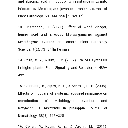
and abscisic acid in induction of resistance in tomato
infected by Meloidogyne javanica. Iranian Journal of
Plant Pathology, 50, 349–358.[In Persian]
13. Charehgani, H. (2020). Effect of wood vinegar,
humic acid and Effective Microorganisms against
Meloidogyne javanica on tomato. Plant Pathology
Science, 9(2), 73–84.[In Persian]
14. Chen, X. Y., & Kim, J. Y. (2009). Callose synthesis
in higher plants. Plant Signaling and Behavior, 4, 489–
492.
15. Chinnasri, B., Sipes, B. S., & Schmitt, D. P. (2006).
Effects of inducers of systemic acquired resistance on
reproduction of Meloidogyne javanica and
Rotylenchulus reniformis in pineapple. Journal of
Nematology, 38(3), 319–325.
16. Cohen, Y., Rubin, A. E., & Vaknin, M. (2011).