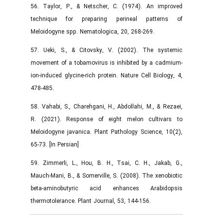
56. Taylor, P., & Netscher, C. (1974). An improved
technique for preparing perineal patterns of
Meloidogyne spp. Nematologica, 20, 268-269.
57. Ueki, S., & Citovsky, V. (2002). The systemic
movement of a tobamovirus is inhibited by a cadmium-
ion-induced glycine-rich protein. Nature Cell Biology, 4,
478-485.
58. Vahabi, S., Charehgani, H., Abdollahi, M., & Rezaei,
R. (2021). Response of eight melon cultivars to
Meloidogyne javanica. Plant Pathology Science, 10(2),
65-73. [In Persian]
59. Zimmerli, L., Hou, B. H., Tsai, C. H., Jakab, G.,
Mauch-Mani, B., & Somerville, S. (2008). The xenobiotic
beta-aminobutyric acid enhances Arabidopsis
thermotolerance. Plant Journal, 53, 144-156.