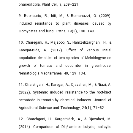
phaseolicola. Plant Cell, 9, 209–221.
9. Buonaurio, R., Iriti, M., & Romanazzi, G. (2009).
Induced resistance to plant diseases caused by
Oomycetes and fungi. Petria, 19(3), 130–148.
10. Charegani, H., Majzoob, S., Hamzehzarghani, H., &
Karegar-Bide, A. (2012). Effect of various initial
population densities of two species of Meloidogyne on
growth of tomato and cucumber in greenhouse.
Nematologia Mediterranea, 40, 129–134.
11. Charehgani, H., Karegar, A., Djavaheri, M., & Niazi, A.
(2022). Systemic induced resistance to the root-knot
nematode in tomato by chemical inducers. Journal of
Agricultural Science and Technology, 24(1), 71–82.
12. Charehgani, H., Kargarbideh, A., & Djavaheri, M.
(2014). Comparison of DL‑β‑amino‑n‑butyric, salicylic