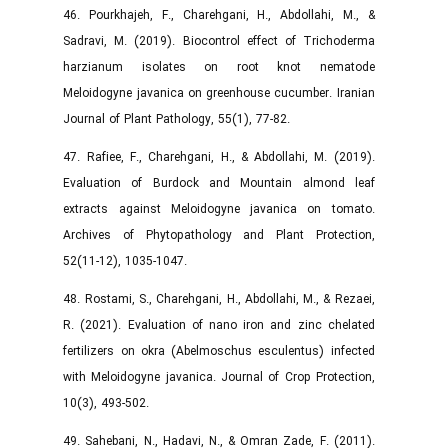
46. Pourkhajeh, F., Charehgani, H., Abdollahi, M., &
Sadravi, M. (2019). Biocontrol effect of Trichoderma
harzianum isolates on root knot nematode
Meloidogyne javanica on greenhouse cucumber. Iranian
Journal of Plant Pathology, 55(1), 77-82.
47. Rafiee, F., Charehgani, H., & Abdollahi, M. (2019).
Evaluation of Burdock and Mountain almond leaf
extracts against Meloidogyne javanica on tomato.
Archives of Phytopathology and Plant Protection,
52(11-12), 1035-1047.
48. Rostami, S., Charehgani, H., Abdollahi, M., & Rezaei,
R. (2021). Evaluation of nano iron and zinc chelated
fertilizers on okra (Abelmoschus esculentus) infected
with Meloidogyne javanica. Journal of Crop Protection,
10(3), 493-502.
49. Sahebani, N., Hadavi, N., & Omran Zade, F. (2011).