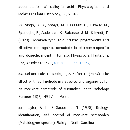
accumulation of salicylic acid. Physiological and
Molecular Plant Pathology, 56, 95-106.
53. Singh, R. R., Ameye, M., Haesaert, G., Deveux, M.,
Spanoghe, P., Audenaert, K., Rabasse, J. M., & Kyndt, T.
(2023). β-Aminobutyric acid induced phytotoxicity and
effectiveness against nematode is stereomer-specific
and dose-dependent in tomato. Physiologia Plantarum,
175, Article e13862. [
DOI:10.1111/ppl.13862
]
54. Soltani Tale, F., Kashi, L., & Zafari, D. (2024). The
effect of three Trichoderma species and organic sulfur
on root-knot nematode of cucumber. Plant Pathology
Science, 13(2), 49-57. [In Persian]
55. Taylor, A. L., & Sasser, J. N. (1978). Biology,
identification, and control of root-knot nematodes
(Meloidogyne species). Raleigh, North Carolina.