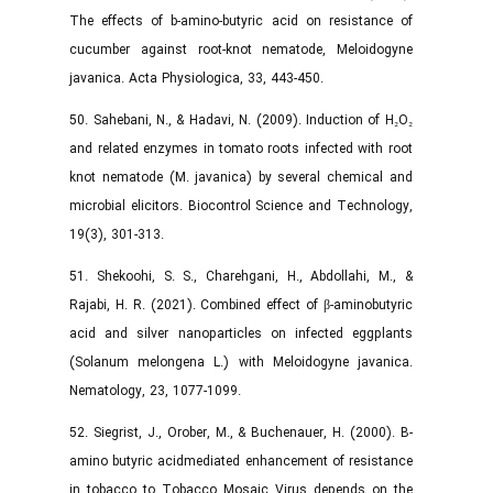
The effects of b-amino-butyric acid on resistance of
cucumber against root-knot nematode, Meloidogyne
javanica. Acta Physiologica, 33, 443-450.
50. Sahebani, N., & Hadavi, N. (2009). Induction of H₂O₂
and related enzymes in tomato roots infected with root
knot nematode (M. javanica) by several chemical and
microbial elicitors. Biocontrol Science and Technology,
19(3), 301-313.
51. Shekoohi, S. S., Charehgani, H., Abdollahi, M., &
Rajabi, H. R. (2021). Combined effect of β-aminobutyric
acid and silver nanoparticles on infected eggplants
(Solanum melongena L.) with Meloidogyne javanica.
Nematology, 23, 1077-1099.
52. Siegrist, J., Orober, M., & Buchenauer, H. (2000). B-
amino butyric acidmediated enhancement of resistance
in tobacco to Tobacco Mosaic Virus depends on the