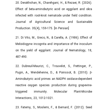
20. Derakhshan, N., Charehgani, H., & Rezaei, R. (2026).
Effect of beta-aminobutyric acid on eggplant and okra
infected with root-knot nematode under field condition.
Journal of Agricultural Science and Sustainable
Production. 35(4), 159-175. [In Persian]
21. Di Vito, M., Greco, N., & Carella, A. (1986). Effect of
Meloidogyne incognita and importance of the inoculum
on the yield of eggplant. Journal of Nematology, 18,
487-490.
22. Dubreuil-Maurizi, C., Trouvelot, S., Frettinger, P.,
Pugin, A., Wendehenne, D., & Poinssot, B. (2010). β-
Aminobutyric acid primes an NADPH oxidase-dependent
reactive oxygen species production during grapevine-
triggered immunity. Molecular Plant-Microbe
Interactions, 23, 1012-1021.
23. Fatemy, S., Moslemi, F., & Bernard, F. (2012). Seed