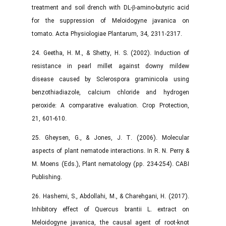
treatment and soil drench with DL-β-amino-butyric acid
for the suppression of Meloidogyne javanica on
tomato. Acta Physiologiae Plantarum, 34, 2311-2317.
24. Geetha, H. M., & Shetty, H. S. (2002). Induction of
resistance in pearl millet against downy mildew
disease caused by Sclerospora graminicola using
benzothiadiazole, calcium chloride and hydrogen
peroxide: A comparative evaluation. Crop Protection,
21, 601-610.
25. Gheysen, G., & Jones, J. T. (2006). Molecular
aspects of plant nematode interactions. In R. N. Perry &
M. Moens (Eds.), Plant nematology (pp. 234-254). CABI
Publishing.
26. Hashemi, S., Abdollahi, M., & Charehgani, H. (2017).
Inhibitory effect of Quercus brantii L. extract on
Meloidogyne javanica, the causal agent of root-knot