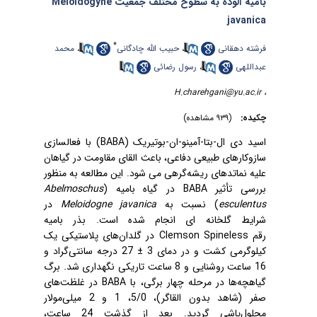
بامیه آلوده به سطوح مختلف جمعیت Meloidogyne
javanica
*
محمد
،
حبیب الله چادگانی
،
فرشته دهقانی
رسول رضائی
،
عبداللهی
H.charehgani@yu.ac.ir
،
چکیده:
(۹۳۹ مشاهده)
) با فعال‏سازی
BABA
(
اسید دی ­ال­-بتا-آمینو-ان-بوتیریک
سازوکارهای طبیعی دفاعی، باعث القای مقاومت در گیاهان
علیه نماتدهای ریشه‌گرهی
می‏ شود. این مطالعه به ‌منظور
Abelmoschus
در گیاه بامیه (
BABA
بررسی تأثیر
در
Meloidogne javanica
) نسبت به
esculentus
شرایط گلخانه‏ ای انجام شده است. بذر بامیه
در گلدان‌های پلاستیکی یک
Clemson Spineless
رقم
27 درجه سانتی‌گراد و
±
کیلوگرمی کشت و در دمای 3
16 ساعت روشنایی و 8 ساعت تاریکی نگهداری شد. برگ
در غلظت‌های
BABA
گیاهچه‌ها در مرحله چهار برگی، با
صفر (شاهد بدون القاگر)، 5/0، 1 و 2 میلی‌مولار
محلول‌پاشی گردید. بعد از گذشت 24 ساعت،