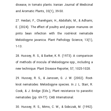
disease, in tomato plants. Iranian Journal of Medicinal
and Aromatic Plants, 33(1), 39-50.
27. Heidari, F., Charehgani, H., Abdollahi, M., & Adhami,
E. (2024). The effect of poultry and pigeon manures on
pinto bean infection with the root-knot nematode
Meloidogyne javanica. Plant Pathology Science, 13(1),
1-13.
28. Hussey, R. S., & Barker, K. R. (1973). A comparison
of methods of inocula of Meloidogyne spp., including a
new technique. Plant Disease Reporter, 57, 1025-1028.
29. Hussey, R. S., & Janssen, G. J. W. (2002). Root-
knot nematodes: Meloidogyne species. In J. L. Starr, R.
Cook, & J. Bridge (Eds.), Plant resistance to parasitic
nematodes (pp. 69-77). CAB International.
30. Hussey, R. S., Mims, C. W., & Sobczak, M. (1992).