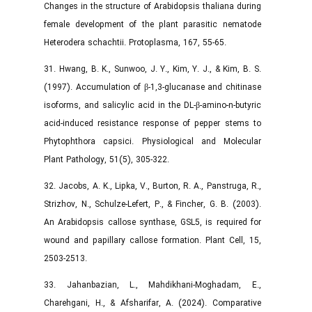
Changes in the structure of Arabidopsis thaliana during
female development of the plant parasitic nematode
Heterodera schachtii. Protoplasma, 167, 55-65.
31. Hwang, B. K., Sunwoo, J. Y., Kim, Y. J., & Kim, B. S.
(1997). Accumulation of β-1,3-glucanase and chitinase
isoforms, and salicylic acid in the DL-β-amino-n-butyric
acid-induced resistance response of pepper stems to
Phytophthora capsici. Physiological and Molecular
Plant Pathology, 51(5), 305-322.
32. Jacobs, A. K., Lipka, V., Burton, R. A., Panstruga, R.,
Strizhov, N., Schulze-Lefert, P., & Fincher, G. B. (2003).
An Arabidopsis callose synthase, GSL5, is required for
wound and papillary callose formation. Plant Cell, 15,
2503-2513.
33. Jahanbazian, L., Mahdikhani-Moghadam, E.,
Charehgani, H., & Afsharifar, A. (2024). Comparative