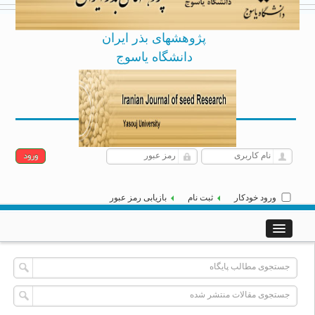
پژوهشهای بذر ایران
دانشگاه یاسوج
Archive
English
پنجشنبه 15 مرداد 1405
|
]
[
ورود خودکار
ثبت نام
بازیابی رمز عبور