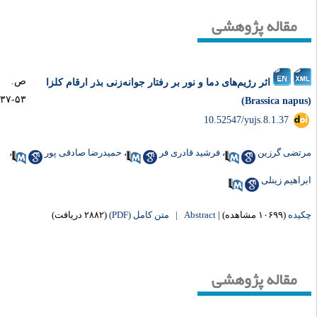
مقاله پژوهشی
ص.
اثر رژیم‌های دما و نور بر رفتار جوانه‌زنی بذر ارقام کلزا
۵۳-۳۷
‎ 10.52547/yujs.8.1.37
تضی گرزین
،
فرشید قادری فر
،
حمیدرضا صادقی پور
،
راهیم زینلی
یده
(۱۰۶۹۹ مشاهده)
|
Abstract |
متن کامل (PDF)
(۲۸۸۲ دریافت)
مقاله پژوهشی