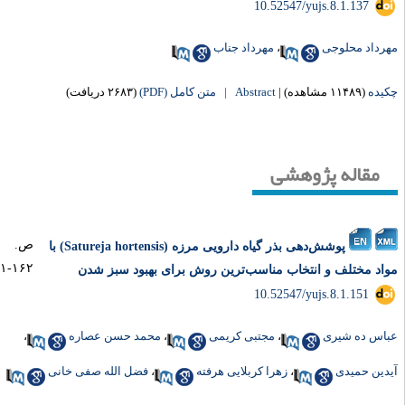
‎ 10.52547/yujs.8.1.137
رداد محلوجی
،
مهرداد جناب
یده
(۱۱۴۸۹ مشاهده)
|
Abstract |
متن کامل (PDF)
(۲۶۸۳ دریافت)
مقاله پژوهشی
ص.
پوشش‌دهی بذر گیاه دارویی مرزه (Satureja hortensis) با
۱۶۲-۱۵۱
اد مختلف و انتخاب مناسب‌ترین روش برای بهبود سبز شدن
‎ 10.52547/yujs.8.1.151
اس ده شیری
،
مجتبی کریمی
،
محمد حسن عصاره
،
دین حمیدی
،
زهرا کربلایی هرفته
،
فضل الله صفی خانی