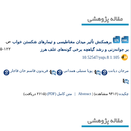
مقاله پژوهشی
ص.
برهمکنش تأثیر میدان مغناطیسی و تیمارهای شکستن خواب
۱۲۲-۱۰۵
 جوانه‌زنی و رشد گیاهچه برخی گونه‌های علف هرز
‎ 10.52547/yujs.8.1.105
جان دیانت
،
پویا سنبلی همدانی
،
فریدون قاسم خان قاجار
یده
(۹۴۱۶ مشاهده)
|
Abstract |
متن کامل (PDF)
(۲۶۱۵ دریافت)
مقاله پژوهشی