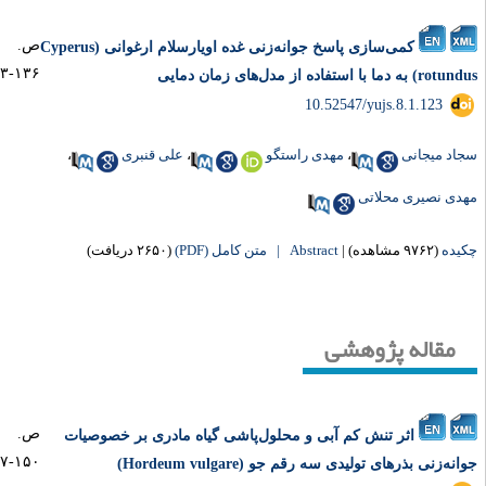
ص.
کمی‌سازی پاسخ جوانه‌زنی غده اویارسلام ارغوانی (Cyperus
۱۳۶-۱۲۳
) به دما با استفاده از مدل‌های زمان دمایی
‎ 10.52547/yujs.8.1.123
اد میجانی
،
مهدی راستگو
،
علی قنبری
،
دی نصیری محلاتی
یده
(۹۷۶۲ مشاهده)
|
Abstract |
متن کامل (PDF)
(۲۶۵۰ دریافت)
مقاله پژوهشی
ص.
اثر تنش کم آبی و محلول‌پاشی گیاه مادری بر خصوصیات
۱۵۰-۱۳۷
انه‌زنی بذرهای تولیدی سه رقم جو (Hordeum vulgare)