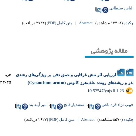
یاس سلطانی
یده
(۱۲۴۰۸ مشاهده)
|
Abstract |
متن کامل (PDF)
(۲۷۳۴ دریافت)
مقاله پژوهشی
ص.
ارزیابی اثر تنش غرقابی و عمق دفن بر ویژگی‌های رشدی
۳۵-۲۳
ر و ریشه‌های رونده علف‌هرز کاتوس (Cynanchum acutm)
‎ 10.52547/yujs.8.1.23
یب نژاد قره باغی
،
اسفندیار فاتح
،
امیر آینه بند
یده
(۸۵۷۰ مشاهده)
|
Abstract |
متن کامل (PDF)
(۲۶۲۷ دریافت)