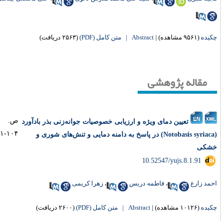
یده
(۹۵۶۱ مشاهده)
|
Abstract |
متن کامل (PDF)
(۲۵۶۳ دریافت)
مقاله پژوهشی
ص.
تعیین دمای ویژه و ارزیابی خصوصیات جوانه‌زنی بذر بادآورد
۱۰۴-۹۱
(Notobasis syriaca) در پاسخ به دامنه دمایی و تنش‌های شوری و
شکی
‎ 10.52547/yujs.8.1.91
مد زارع
،
فاطمه دریس
،
زهرا کریمی
یده
(۱۰۱۲۶ مشاهده)
|
Abstract |
متن کامل (PDF)
(۲۶۰۰ دریافت)