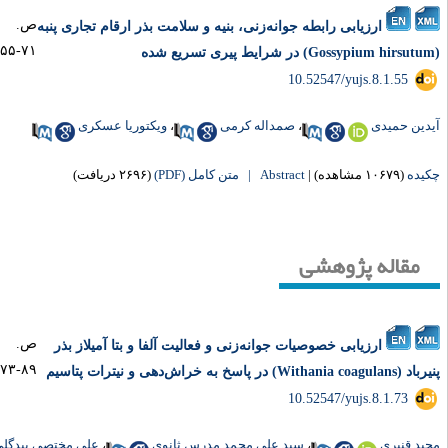
ص.
ارزیابی رابطه جوانه‌زنی، بنیه و سلامت بذر ارقام تجاری پنبه
۷۱-۵۵
‎ 10.52547/yujs.8.1.55
دین حمیدی
،
صمداله کرمی
،
ویکتوریا عسکری
یده
(۱۰۶۷۹ مشاهده)
|
Abstract |
متن کامل (PDF)
(۲۶۹۶ دریافت)
مقاله پژوهشی
ص.
ارزیابی خصوصیات جوانه‌زنی و فعالیت آلفا و بتا آمیلاز بذر
۸۹-۷۳
Withania coagul) در پاسخ به خراش‌دهی و نیترات پتاسیم
‎ 10.52547/yujs.8.1.73
ید قنبری
،
سید علی محمد مدرس ثانوی
،
علی مختصی بیدگلی