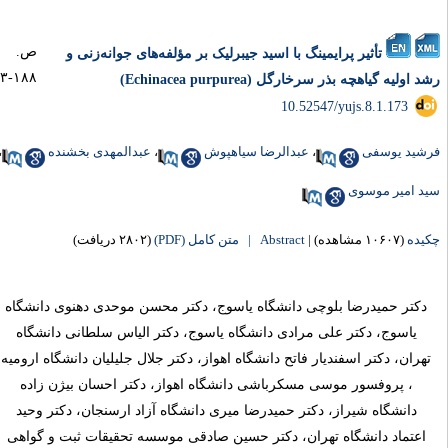
ص.
تأثیر پرایمینگ با اسید جیبرلیک بر مؤلفه‌های جوانه‌زنی و
۱۸۸-۱۷۳
 اولیه گیاهچه بذر سرخارگل (Echinacea purpurea)
‎ 10.52547/yujs.8.1.173
شید یوسفی
،
عبدالرضا سیاهپوش
،
عبدالمهدی بخشنده
،
د امیر موسوی
یده
(۱۰۶۰۷ مشاهده)
|
Abstract |
متن کامل (PDF)
(۲۸۰۲ دریافت)
دکتر حمیدرضا بلوچی دانشگاه یاسوج، دکتر محسن موحدی دهنوی دانشگاه
یاسوج، دکتر علی مرادی دانشگاه ياسوج، دكتر الیاس سلطانی دانشگاه
تهران، دكتر اسفندیار فاتح دانشگاه اهواز، دكتر جلال جلیلیان دانشگاه اروميه
، پروفسور موسی مسکرباشی دانشگاه اهواز، دكتر احسان بیژن زاده
دانشگاه شیراز، دكتر حمیدرضا میری دانشگاه آزاد ارسنجان، دکتر وحید
اعتماد دانشگاه تهران، دکتر حسین صادقی موسسه تحقیقات ثبت و گواهی