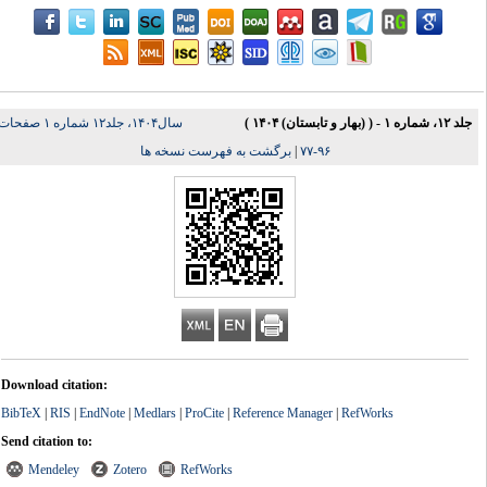
جلد ۱۲، شماره ۱ - ( (بهار و تابستان) ۱۴۰۴ )
سال۱۴۰۴، جلد۱۲ شماره ۱ صفحات
برگشت به فهرست نسخه ها
|
۹۶-۷۷
Download citation:
BibTeX
|
RIS
|
EndNote
|
Medlars
|
ProCite
|
Reference Manager
|
RefWorks
Send citation to:
Mendeley
Zotero
RefWorks