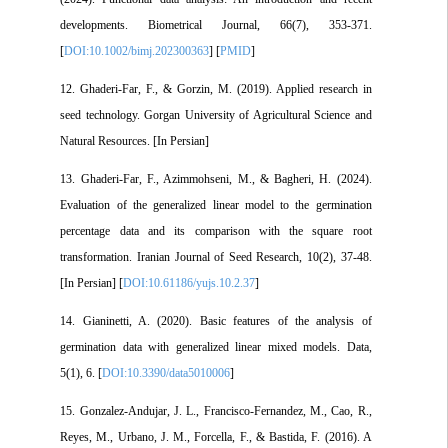
developments. Biometrical Journal, 66(7), 353-371.
[
DOI:10.1002/bimj.202300363
] [
PMID
]
12. Ghaderi-Far, F., & Gorzin, M. (2019). Applied research in
seed technology. Gorgan University of Agricultural Science and
Natural Resources. [In Persian]
13. Ghaderi-Far, F., Azimmohseni, M., & Bagheri, H. (2024).
Evaluation of the generalized linear model to the germination
percentage data and its comparison with the square root
transformation. Iranian Journal of Seed Research, 10(2), 37-48.
[In Persian] [
DOI:10.61186/yujs.10.2.37
]
14. Gianinetti, A. (2020). Basic features of the analysis of
germination data with generalized linear mixed models. Data,
5(1), 6. [
DOI:10.3390/data5010006
]
15. Gonzalez‐Andujar, J. L., Francisco‐Fernandez, M., Cao, R.,
Reyes, M., Urbano, J. M., Forcella, F., & Bastida, F. (2016). A