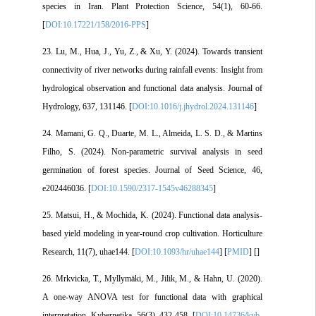
species in Iran. Plant Protection Science, 54(1), 60-66.
[
DOI:10.17221/158/2016-PPS
]
23. Lu, M., Hua, J., Yu, Z., & Xu, Y. (2024). Towards transient
connectivity of river networks during rainfall events: Insight from
hydrological observation and functional data analysis. Journal of
Hydrology, 637, 131146. [
DOI:10.1016/j.jhydrol.2024.131146
]
24. Mamani, G. Q., Duarte, M. L., Almeida, L. S. D., & Martins
Filho, S. (2024). Non-parametric survival analysis in seed
germination of forest species. Journal of Seed Science, 46,
e202446036. [
DOI:10.1590/2317-1545v46288345
]
25. Matsui, H., & Mochida, K. (2024). Functional data analysis-
based yield modeling in year-round crop cultivation. Horticulture
Research, 11(7), uhae144. [
DOI:10.1093/hr/uhae144
] [
PMID
] [
]
26. Mrkvicka, T., Myllymäki, M., Jilik, M., & Hahn, U. (2020).
A one-way ANOVA test for functional data with graphical
interpretation. Kybernetika, 56(3), 432-458. [
DOI:10.14736/kyb-