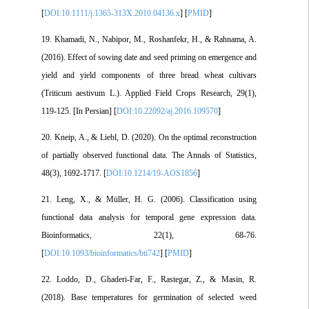
[
DOI:10.1111/j.1365-313X.2010.04136.x
] [
PMID
]
19. Khamadi, N., Nabipor, M., Roshanfekr, H., & Rahnama, A.
(2016). Effect of sowing date and seed priming on emergence and
yield and yield components of three bread wheat cultivars
(Triticum aestivum L.). Applied Field Crops Research, 29(1),
119-125. [In Persian] [
DOI:10.22092/aj.2016.109570
]
20. Kneip, A., & Liebl, D. (2020). On the optimal reconstruction
of partially observed functional data. The Annals of Statistics,
48(3), 1692-1717. [
DOI:10.1214/19-AOS1856
]
21. Leng, X., & Müller, H. G. (2006). Classification using
functional data analysis for temporal gene expression data.
Bioinformatics, 22(1), 68-76.
[
DOI:10.1093/bioinformatics/bti742
] [
PMID
]
22. Loddo, D., Ghaderi-Far, F., Rastegar, Z., & Masin, R.
(2018). Base temperatures for germination of selected weed