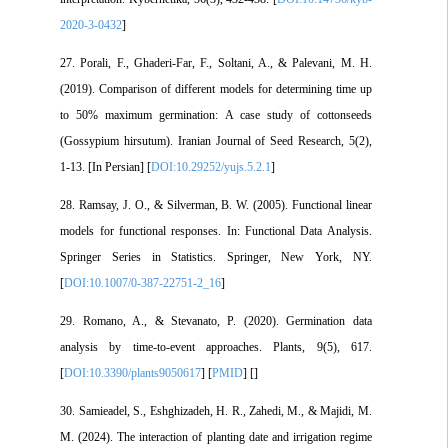
2020-3-0432
]
27. Porali, F., Ghaderi-Far, F., Soltani, A., & Palevani, M. H.
(2019). Comparison of different models for determining time up
to 50% maximum germination: A case study of cottonseeds
(Gossypium hirsutum). Iranian Journal of Seed Research, 5(2),
1-13. [In Persian] [
DOI:10.29252/yujs.5.2.1
]
28. Ramsay, J. O., & Silverman, B. W. (2005). Functional linear
models for functional responses. In: Functional Data Analysis.
Springer Series in Statistics. Springer, New York, NY.
[
DOI:10.1007/0-387-22751-2_16
]
29. Romano, A., & Stevanato, P. (2020). Germination data
analysis by time-to-event approaches. Plants, 9(5), 617.
[
DOI:10.3390/plants9050617
] [
PMID
] [
]
30. Samieadel, S., Eshghizadeh, H. R., Zahedi, M., & Majidi, M.
M. (2024). The interaction of planting date and irrigation regime