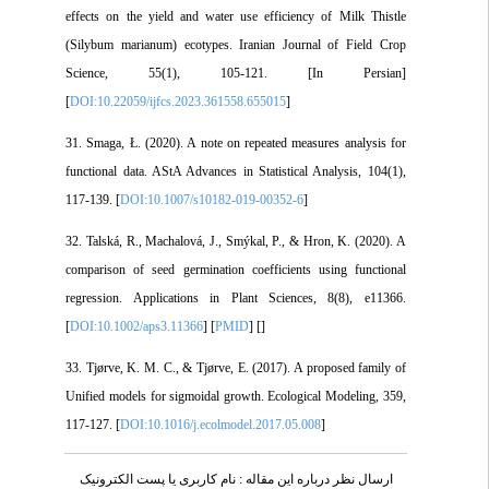
effects on the yield and water use efficiency of Milk Thistle
(Silybum marianum) ecotypes. Iranian Journal of Field Crop
Science, 55(1), 105-121. [In Persian]
[
DOI:10.22059/ijfcs.2023.361558.655015
]
31. Smaga, Ł. (2020). A note on repeated measures analysis for
functional data. AStA Advances in Statistical Analysis, 104(1),
117-139. [
DOI:10.1007/s10182-019-00352-6
]
32. Talská, R., Machalová, J., Smýkal, P., & Hron, K. (2020). A
comparison of seed germination coefficients using functional
regression. Applications in Plant Sciences, 8(8), e11366.
[
DOI:10.1002/aps3.11366
] [
PMID
] [
]
33. Tjørve, K. M. C., & Tjørve, E. (2017). A proposed family of
Unified models for sigmoidal growth. Ecological Modeling, 359,
117-127. [
DOI:10.1016/j.ecolmodel.2017.05.008
]
ارسال نظر درباره این مقاله : نام کاربری یا پست الکترونیک