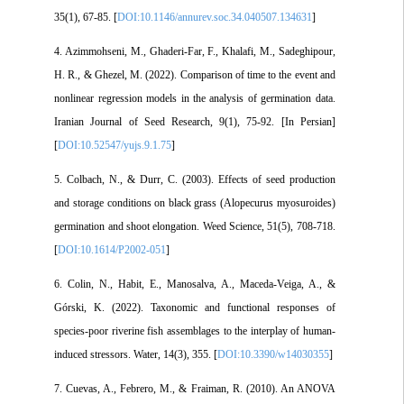
35(1), 67-85. [
DOI:10.1146/annurev.soc.34.040507.134631
]
4. Azimmohseni, M., Ghaderi-Far, F., Khalafi, M., Sadeghipour,
H. R., & Ghezel, M. (2022). Comparison of time to the event and
nonlinear regression models in the analysis of germination data.
Iranian Journal of Seed Research, 9(1), 75-92. [In Persian]
[
DOI:10.52547/yujs.9.1.75
]
5. Colbach, N., & Durr, C. (2003). Effects of seed production
and storage conditions on black grass (Alopecurus myosuroides)
germination and shoot elongation. Weed Science, 51(5), 708-718.
[
DOI:10.1614/P2002-051
]
6. Colin, N., Habit, E., Manosalva, A., Maceda-Veiga, A., &
Górski, K. (2022). Taxonomic and functional responses of
species-poor riverine fish assemblages to the interplay of human-
induced stressors. Water, 14(3), 355. [
DOI:10.3390/w14030355
]
7. Cuevas, A., Febrero, M., & Fraiman, R. (2010). An ANOVA