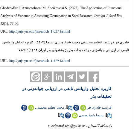
Ghaderi-Far F, Azimmohseni M, Sheikhveisi S.
(2025).
The Application of Functional
Analysis of Variance in Assessing Germination in Seed Research.
Iranian J. Seed Res.
.
12
(1)
, 77-96.
URL:
http://yujs.yu.ac.ir/jisr/article-1-637-fa.html
کاربرد تحلیل واریانس
(۱۴۰۴).
قادری فر فرشید، عظیم محسنی مجید، شیخ ویسی سیما.
تابعی در ارزیابی جوانه‌زنی در تحقیقات بذر پژوهشهای بذر ایران ۱۲ (۱) :۹۶-۷۷
URL:
http://yujs.yu.ac.ir/jisr/article-۱-۶۳۷-fa.html
کاربرد تحلیل واریانس تابعی در ارزیابی جوانه‌زنی در
تحقیقات بذر
مجید عظیم محسنی
،
فرشید قادری فر
سیما شیخ ویسی
،
m.azimmohseni@gu.ac.ir
دانشگاه گلستان ،