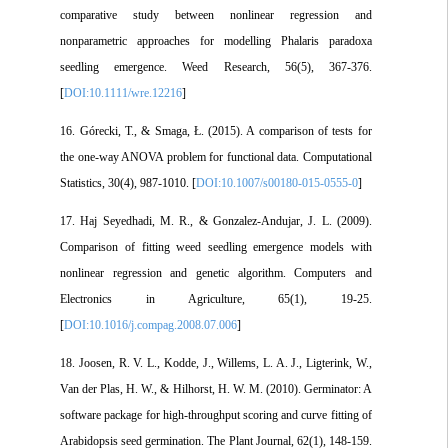
comparative study between nonlinear regression and
nonparametric approaches for modelling Phalaris paradoxa
seedling emergence. Weed Research, 56(5), 367-376.
[
DOI:10.1111/wre.12216
]
16. Górecki, T., & Smaga, Ł. (2015). A comparison of tests for
the one-way ANOVA problem for functional data. Computational
Statistics, 30(4), 987-1010. [
DOI:10.1007/s00180-015-0555-0
]
17. Haj Seyedhadi, M. R., & Gonzalez-Andujar, J. L. (2009).
Comparison of fitting weed seedling emergence models with
nonlinear regression and genetic algorithm. Computers and
Electronics in Agriculture, 65(1), 19-25.
[
DOI:10.1016/j.compag.2008.07.006
]
18. Joosen, R. V. L., Kodde, J., Willems, L. A. J., Ligterink, W.,
Van der Plas, H. W., & Hilhorst, H. W. M. (2010). Germinator: A
software package for high-throughput scoring and curve fitting of
Arabidopsis seed germination. The Plant Journal, 62(1), 148-159.