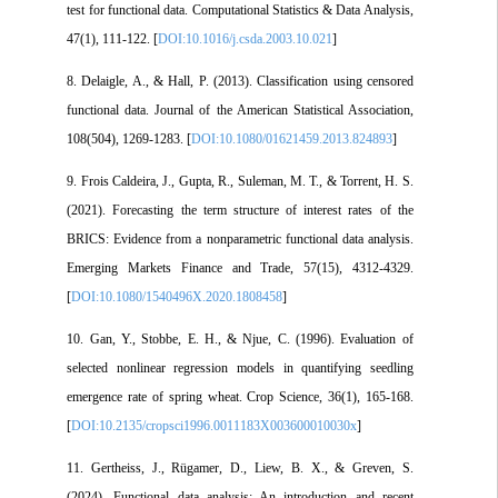
test for functional data. Computational Statistics & Data Analysis,
47(1), 111-122. [
DOI:10.1016/j.csda.2003.10.021
]
8. Delaigle, A., & Hall, P. (2013). Classification using censored
functional data. Journal of the American Statistical Association,
108(504), 1269-1283. [
DOI:10.1080/01621459.2013.824893
]
9. Frois Caldeira, J., Gupta, R., Suleman, M. T., & Torrent, H. S.
(2021). Forecasting the term structure of interest rates of the
BRICS: Evidence from a nonparametric functional data analysis.
Emerging Markets Finance and Trade, 57(15), 4312-4329.
[
DOI:10.1080/1540496X.2020.1808458
]
10. Gan, Y., Stobbe, E. H., & Njue, C. (1996). Evaluation of
selected nonlinear regression models in quantifying seedling
emergence rate of spring wheat. Crop Science, 36(1), 165-168.
[
DOI:10.2135/cropsci1996.0011183X003600010030x
]
11. Gertheiss, J., Rügamer, D., Liew, B. X., & Greven, S.
(2024). Functional data analysis: An introduction and recent