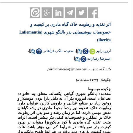
اثر تغذیه و رطوبت خاک گیاه مادری بر کیفیت و
خصوصیات بیوشیمیایی بذر بالنگو شهری (Lallemantia
iberica)
،
سعیده ملکی فراهانی
،
آرزو پراور
علیرضا رضازاده
paravararezoo@yahoo.com
دانشگاه شاهد ،
چکیده:
(۶۱۴۷ مشاهده)
چکیده مبسوط
مقدمه:
بالنگو
شهری گیاهی یکساله، متعلق به خانواده
نعناعیان است. امروزه بذر آن به دلیل دارا بودن موسیلاژ و
روغن زیاد در صنایع غذایی و دارویی کاربرد فراوان دارد.
رطوبت خاک، تغذیه، نور و دما محیط مادری در رشد گیاهان
نقش مهمی دارند، اما در زمان رشد و نمو بذر، اثر رطوبت
خاک بر عملکرد و خصوصیات کیفی بذر بیشتر است. اثرات
مثبت تغذیه گیاه مادری با کود مایکوریزا می­تواند بر بهبود
کیفیت بذر نمو یافته در شرایط کم آبی مؤثر باشد. علت
بهبود کیفیت بذرهای نمو یافته در شرایط تلقیح مایکوریزا،