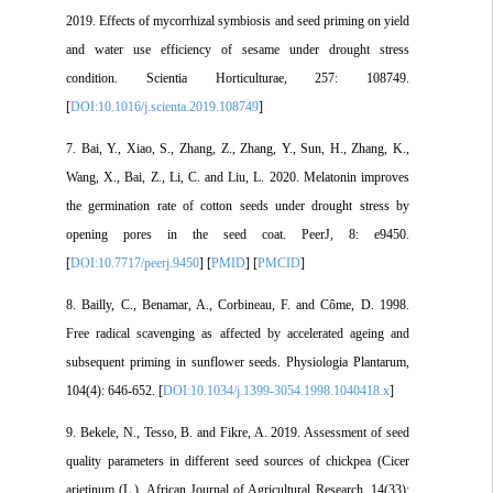
2019. Effects of mycorrhizal symbiosis and seed priming on yield
and water use efficiency of sesame under drought stress
condition. Scientia Horticulturae, 257: 108749.
[
DOI:10.1016/j.scienta.2019.108749
]
7. Bai, Y., Xiao, S., Zhang, Z., Zhang, Y., Sun, H., Zhang, K.,
Wang, X., Bai, Z., Li, C. and Liu, L. 2020. Melatonin improves
the germination rate of cotton seeds under drought stress by
opening pores in the seed coat. PeerJ, 8: e9450.
[
DOI:10.7717/peerj.9450
] [
PMID
] [
PMCID
]
8. Bailly, C., Benamar, A., Corbineau, F. and Côme, D. 1998.
Free radical scavenging as affected by accelerated ageing and
subsequent priming in sunflower seeds. Physiologia Plantarum,
104(4): 646-652. [
DOI:10.1034/j.1399-3054.1998.1040418.x
]
9. Bekele, N., Tesso, B. and Fikre, A. 2019. Assessment of seed
quality parameters in different seed sources of chickpea (Cicer
arietinum (L.). African Journal of Agricultural Research, 14(33):