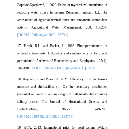
Popović-Djordjević, J. 2020. Effect of mycorrhizal inoculation in
reducing water stress in sesame (Sesamum indicum L.): The
assessment of agrobiochemical traits and enzymatic antioxidant
activity. Agricultural Water Management, 238: 106234.
[
DOI:10.1016/j.agwat.2020.106234
]
17. Heath, R.L. and Packer, L. 1968. Photoperoxidation in
isolated chloroplasts: I. Kinetics and stoichiometry of fatty acid
peroxidation. Archives of Biochemistry and Biophysics, 125(1):
189-198. [
DOI:10.1016/0003-9861(68)90654-1
] [
PMID
]
18. Heydari, S. and Pirzad, A. 2021. Efficiency of funneliformis
mosseae and thiobacillus sp. On the secondary metabolites
(essential oil, seed oil and mucilage) of Lallemantia iberica under
salinity stress. The Journal of Horticultural Science and
Biotechnology, 96(2): 249-259.
[
DOI:10.1080/14620316.2020.1833764
]
19. ISTA. 2013. International rules for seed testing: Weight