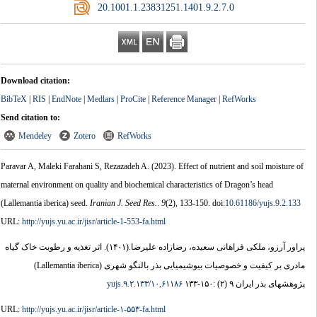
‎ 20.1001.1.23831251.1401.9.2.7.0
Download citation:
BibTeX
|
RIS
|
EndNote
|
Medlars
|
ProCite
|
Reference Manager
|
RefWorks
Send citation to:
Mendeley
Zotero
RefWorks
Paravar A, Maleki Farahani S, Rezazadeh A.
(2023).
Effect of nutrient and soil moisture of
maternal environment on quality and biochemical characteristics of Dragon’s head
(Lallemantia iberica) seed.
Iranian J. Seed Res.
.
9
(2)
, 133-150. doi:
10.61186/yujs.9.2.133
URL:
http://yujs.yu.ac.ir/jisr/article-1-553-fa.html
اثر تغذیه و رطوبت خاک گیاه
(۱۴۰۱).
پراور آرزو، ملکی فراهانی سعیده، رضازاده علیرضا.
مادری بر کیفیت و خصوصیات بیوشیمیایی بذر بالنگو شهری (Lallemantia iberica)
۱۰,۶۱۱۸۶/yujs.۹.۲.۱۳۳
پژوهشهای بذر ایران ۹ (۲) :۱۵۰-۱۳۳
URL:
http://yujs.yu.ac.ir/jisr/article-۱-۵۵۳-fa.html