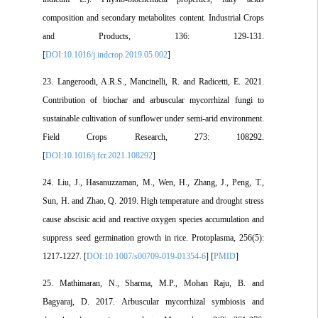
composition and secondary metabolites content. Industrial Crops
and Products, 136: 129-131.
[
DOI:10.1016/j.indcrop.2019.05.002
]
23. Langeroodi, A.R.S., Mancinelli, R. and Radicetti, E. 2021.
Contribution of biochar and arbuscular mycorrhizal fungi to
sustainable cultivation of sunflower under semi-arid environment.
Field Crops Research, 273: 108292.
[
DOI:10.1016/j.fcr.2021.108292
]
24. Liu, J., Hasanuzzaman, M., Wen, H., Zhang, J., Peng, T.,
Sun, H. and Zhao, Q. 2019. High temperature and drought stress
cause abscisic acid and reactive oxygen species accumulation and
suppress seed germination growth in rice. Protoplasma, 256(5):
1217-1227. [
DOI:10.1007/s00709-019-01354-6
] [
PMID
]
25. Mathimaran, N., Sharma, M.P., Mohan Raju, B. and
Bagyaraj, D. 2017. Arbuscular mycorrhizal symbiosis and