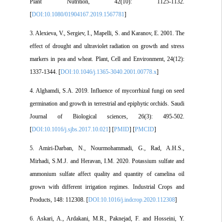
Plant Nutrition, 42(10): 1125-1132.
[
DOI:10.1080/01904167.2019.1567781
]
3. Alexieva, V., Sergiev, I., Mapelli, S. and Karanov, E. 2001. The
effect of drought and ultraviolet radiation on growth and stress
markers in pea and wheat. Plant, Cell and Environment, 24(12):
1337-1344. [
DOI:10.1046/j.1365-3040.2001.00778.x
]
4. Alghamdi, S.A. 2019. Influence of mycorrhizal fungi on seed
germination and growth in terrestrial and epiphytic orchids. Saudi
Journal of Biological sciences, 26(3): 495-502.
[
DOI:10.1016/j.sjbs.2017.10.021
] [
PMID
] [
PMCID
]
5. Amiri-Darban, N., Nourmohammadi, G., Rad, A.H.S.,
Mirhadi, S.M.J. and Heravan, I.M. 2020. Potassium sulfate and
ammonium sulfate affect quality and quantity of camelina oil
grown with different irrigation regimes. Industrial Crops and
Products, 148: 112308. [
DOI:10.1016/j.indcrop.2020.112308
]
6. Askari, A., Ardakani, M.R., Paknejad, F. and Hosseini, Y.