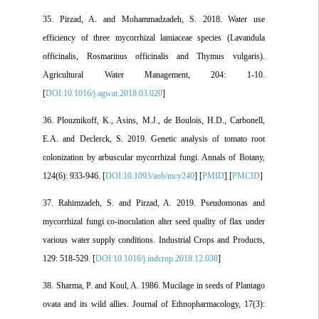
35. Pirzad, A. and Mohammadzadeh, S. 2018. Water use
efficiency of three mycorrhizal lamiaceae species (Lavandula
officinalis, Rosmarinus officinalis and Thymus vulgaris).
Agricultural Water Management, 204: 1-10.
[
DOI:10.1016/j.agwat.2018.03.020
]
36. Plouznikoff, K., Asins, M.J., de Boulois, H.D., Carbonell,
E.A. and Declerck, S. 2019. Genetic analysis of tomato root
colonization by arbuscular mycorrhizal fungi. Annals of Botany,
124(6): 933-946. [
DOI:10.1093/aob/mcy240
] [
PMID
] [
PMCID
]
37. Rahimzadeh, S. and Pirzad, A. 2019. Pseudomonas and
mycorrhizal fungi co-inoculation alter seed quality of flax under
various water supply conditions. Industrial Crops and Products,
129: 518-529. [
DOI:10.1016/j.indcrop.2018.12.038
]
38. Sharma, P. and Koul, A. 1986. Mucilage in seeds of Plantago
ovata and its wild allies. Journal of Ethnopharmacology, 17(3):