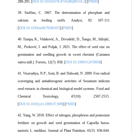
289-295. [
DOI:10.1016/0378-8741(86)90118-2
] [
PMID
]
39. Stuffins, C. 1967. The determination of phosphate and
calcium in feeding stuffs. Analyst, 92: 107-111
[
DOI:10.1039/an9679200107
] [
PMID
]
40. Tumpa, K., Vidaković, A., Drvodelić, D., Šango, M., Idžojtić,
M., Perković, I. and Poljak, I. 2021. The effect of seed size on
germination and seedling growth in sweet chestnut (Castanea
sativa mill.). Forests, 12(7): 858. [
DOI:10.3390/f12070858
]
41. Visavadiya, N.P., Soni, B. and Dalwadi, N. 2009. Free radical
scavenging and antiatherogenic activities of Sesamum indicum
seed extracts in chemical and biological model systems. Food and
Chemical Toxicology, 47(10): 2507-2515.
[
DOI:10.1016/j.fct.2009.07.009
] [
PMID
]
42. Yang, W. 2018. Effect of nitrogen, phosphorus and potassium
fertilizer on growth and seed germination of Capsella bursa-
pastoris L. medikus. Journal of Plant Nutrition, 41(5): 636-644.