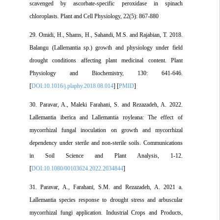
scavenged by ascorbate-specific peroxidase in spinach
chloroplasts. Plant and Cell Physiology, 22(5): 867-880
29. Omidi, H., Shams, H., Sahandi, M.S. and Rajabian, T. 2018.
Balangu (Lallemantia sp.) growth and physiology under field
drought conditions affecting plant medicinal content. Plant
Physiology and Biochemistry, 130: 641-646.
[
DOI:10.1016/j.plaphy.2018.08.014
] [
PMID
]
30. Paravar, A., Maleki Farahani, S. and Rezazadeh, A. 2022.
Lallemantia iberica and Lallemantia royleana: The effect of
mycorrhizal fungal inoculation on growth and mycorrhizal
dependency under sterile and non‐sterile soils. Communications
in Soil Science and Plant Analysis, 1-12.
[
DOI:10.1080/00103624.2022.2034844
]
31. Paravar, A., Farahani, S.M. and Rezazadeh, A. 2021 a.
Lallemantia species response to drought stress and arbuscular
mycorrhizal fungi application. Industrial Crops and Products,