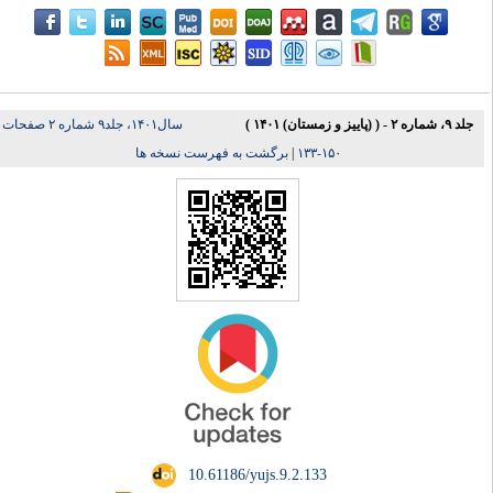
جلد ۹، شماره ۲ - ( (پاییز و زمستان) ۱۴۰۱ )
سال۱۴۰۱، جلد۹ شماره ۲ صفحات
برگشت به فهرست نسخه ها
|
۱۵۰-۱۳۳
‎ 10.61186/yujs.9.2.133