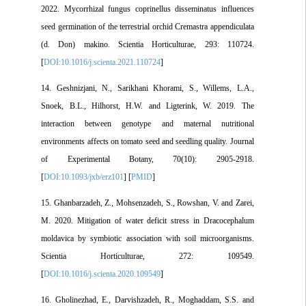
2022. Mycorrhizal fungus coprinellus disseminatus influences
seed germination of the terrestrial orchid Cremastra appendiculata
(d. Don) makino. Scientia Horticulturae, 293: 110724.
[
DOI:10.1016/j.scienta.2021.110724
]
14. Geshnizjani, N., Sarikhani Khorami, S., Willems, L.A.,
Snoek, B.L., Hilhorst, H.W. and Ligterink, W. 2019. The
interaction between genotype and maternal nutritional
environments affects on tomato seed and seedling quality. Journal
of Experimental Botany, 70(10): 2905-2918.
[
DOI:10.1093/jxb/erz101
] [
PMID
]
15. Ghanbarzadeh, Z., Mohsenzadeh, S., Rowshan, V. and Zarei,
M. 2020. Mitigation of water deficit stress in Dracocephalum
moldavica by symbiotic association with soil microorganisms.
Scientia Horticulturae, 272: 109549.
[
DOI:10.1016/j.scienta.2020.109549
]
16. Gholinezhad, E., Darvishzadeh, R., Moghaddam, S.S. and