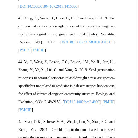
[
DOI:10.1080/01904167.2017.1415350
]
43. Yang, X., Wang, B., Chen, L., Li, P. and Cao, C. 2019. The
different influences of drought stress at the flowering stage on
rice physiological traits, grain yield, and quality. Scientific
Reports, 9(1): 1-12. [
DOI:10.1038/s41598-019-40161-0
]
[
PMID
] [
PMCID
]
44. Yi, F., Wang, Z., Baskin, C.C., Baskin, J.M., Ye, R., Sun, H.,
Zhang, Y., Ye, X., Liu, G. and Yang, X. 2019. Seed germination
responses to seasonal temperature and drought stress are species‐
specific but not related to seed size in a desert steppe: Implications
for effect of climate change on community structure. Ecology and
Evolution, 9(4): 2149-2159. [
DOI:10.1002/ece3.4909
] [
PMID
]
[
PMCID
]
45. Zhao, D.K., Selosse, M.A., Wu, L., Luo, Y., Shao, S.C. and
Ruan, Y.L. 2021. Orchid reintroduction based on seed
germination-promoting mycorrhizal fungi derived from