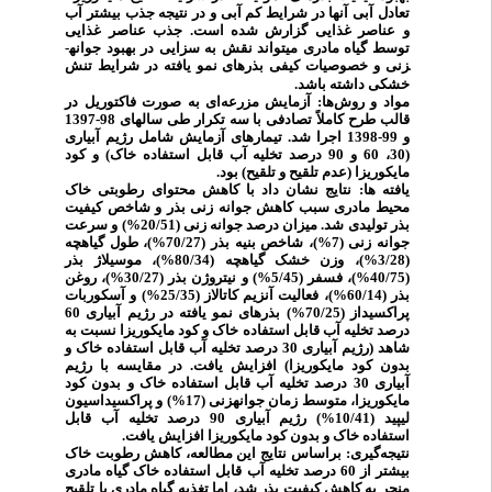
تعادل آبی آن­ها در شرایط کم آبی و در نتیجه جذب بیشتر آب
و عناصر غذایی گزارش شده است. جذب عناصر غذایی
توسط گیاه مادری می­تواند نقش به سزایی در بهبود جوانه­
زنی و خصوصیات کیفی بذرهای نمو یافته در شرایط تنش
خشکی داشته باشد.
مواد و
روش
‌ها
: آزمایش مزرعه‌ای به صورت فاکتوریل در
قالب طرح کاملاً تصادفی با سه تکرار طی سال­های 98-1397
و 99-1398 اجرا شد. تیمارهای آزمایش شامل رژیم آبیاری
(30، 60 و 90 درصد تخلیه آب قابل استفاده خاک) و کود
مایکوریزا (عدم تلقیح و تلقیح) بود.
یافته­ ها: نتایج
نشان
داد با کاهش محتوای رطوبتی خاک
محیط مادری سبب کاهش جوانه­ زنی بذر و شاخص کیفیت
بذر تولیدی شد. میزان درصد جوانه­ زنی (20/51%) و سرعت
جوانه­ زنی (7%)، شاخص بنیه بذر (70/27%)، طول گیاهچه
(3/28%)، وزن خشک گیاهچه (80/34%)، موسیلاژ بذر
(40/75%)، فسفر (5/45%) و نیتروژن بذر (30/27%)، روغن
بذر (60/14%)، فعالیت آنزیم کاتالاز (25/35%) و آسکوربات
پراکسیداز (70/25%) بذرهای نمو یافته در رژیم آبیاری 60
درصد تخلیه آب قابل استفاده خاک و کود مایکوریزا نسبت به
شاهد (رژیم آبیاری 30 درصد تخلیه آب قابل استفاده خاک و
بدون کود مایکوریزا) افزایش یافت. در مقایسه با رژیم
آبیاری 30 درصد تخلیه آب قابل استفاده خاک و بدون کود
مایکوریزا، متوسط زمان جوانه­زنی (17%) و پراکسیداسیون
لیپید (10/41%) رژیم آبیاری 90 درصد تخلیه آب قابل
استفاده خاک و بدون کود مایکوریزا افزایش یافت.
نتیجه
گیری: براساس
نتایج
این مطالعه، کاهش رطوبت خاک
بیشتر از 60 درصد تخلیه آب قابل استفاده خاک گیاه مادری
منجر به کاهش کیفیت بذر شد، اما تغذیه گیاه مادری با تلقیح