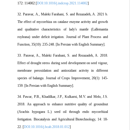
172: 114002 [
DOI:10.1016/j.indcrop.2021.114002
]
32. Paravar, A., Maleki Farahani, S. and Rezazadeh, A. 2021 b.
The effect of mycorrhiza on catalase enzyme activity and growth
and qualitative characteristics of lady's mantle (Lallemantia
royleana) under deficit irrigation. Journal of Plant Process and
Function, 35(10): 235-248. [In Persian with English Summary].
33. Paravar, A., Maleki Farahani, S. and Rezazadeh, A. 2018.
Effect of drought stress during seed development on seed vigour,
membrane peroxidation and antioxidant activity in different
species of balangu. Journal of Crops Improvement, 20(1): 145-
159. [In Persian with English Summary].
34. Pawar, P.B., Khadilkar, J.P., Kulkarni, M.V. and Melo, J.S.
2018. An approach to enhance nutritive quality of groundnut
(Arachis hypogaea L.) seed oil through endo mycorrhizal
fertigation. Biocatalysis and Agricultural Biotechnology, 14: 18-
22. [
DOI:10.1016/j.bcab.2018.01.012
]