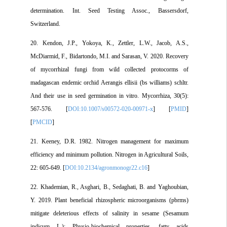
determination. Int. Seed Testing Assoc., Bassersdorf,
Switzerland.
20. Kendon, J.P., Yokoya, K., Zettler, L.W., Jacob, A.S.,
McDiarmid, F., Bidartondo, M.I. and Sarasan, V. 2020. Recovery
of mycorrhizal fungi from wild collected protocorms of
madagascan endemic orchid Aerangis ellisii (bs williams) schltr.
And their use in seed germination in vitro. Mycorrhiza, 30(5):
567-576. [
DOI:10.1007/s00572-020-00971-x
] [
PMID
]
[
PMCID
]
21. Keeney, D.R. 1982. Nitrogen management for maximum
efficiency and minimum pollution. Nitrogen in Agricultural Soils,
22: 605-649. [
DOI:10.2134/agronmonogr22.c16
]
22. Khademian, R., Asghari, B., Sedaghati, B. and Yaghoubian,
Y. 2019. Plant beneficial rhizospheric microorganisms (pbrms)
mitigate deleterious effects of salinity in sesame (Sesamum
indicum L.): Physio-biochemical properties, fatty acids