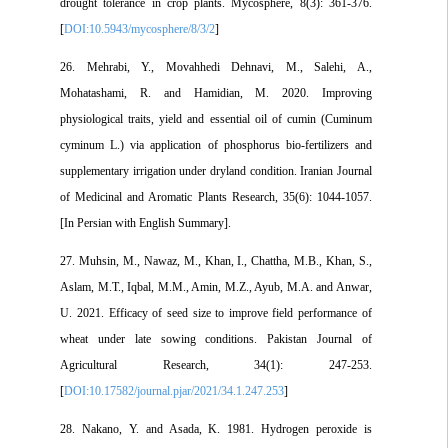
drought tolerance in crop plants. Mycosphere, 8(3): 361-376.
[
DOI:10.5943/mycosphere/8/3/2
]
26. Mehrabi, Y., Movahhedi Dehnavi, M., Salehi, A.,
Mohatashami, R. and Hamidian, M. 2020. Improving
physiological traits, yield and essential oil of cumin (Cuminum
cyminum L.) via application of phosphorus bio-fertilizers and
supplementary irrigation under dryland condition. Iranian Journal
of Medicinal and Aromatic Plants Research, 35(6): 1044-1057.
[In Persian with English Summary].
27. Muhsin, M., Nawaz, M., Khan, I., Chattha, M.B., Khan, S.,
Aslam, M.T., Iqbal, M.M., Amin, M.Z., Ayub, M.A. and Anwar,
U. 2021. Efficacy of seed size to improve field performance of
wheat under late sowing conditions. Pakistan Journal of
Agricultural Research, 34(1): 247-253.
[
DOI:10.17582/journal.pjar/2021/34.1.247.253
]
28. Nakano, Y. and Asada, K. 1981. Hydrogen peroxide is