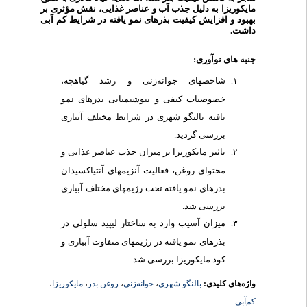
مایکوریزا به دلیل جذب آب و عناصر غذایی، نقش مؤثری بر
بهبود و افزایش کیفیت بذرهای نمو یافته در شرایط کم آبی
داشت.
جنبه­ های نوآوری:
شاخص­های جوانه
زنی و رشد گیاهچه،
خصوصیات کیفی و بیوشیمیایی بذرهای نمو
یافته بالنگو شهری در شرایط مختلف آبیاری
بررسی گردید.
تاثیر مایکوریزا بر میزان جذب عناصر غذایی و
محتوای روغن، فعالیت آنزیم­های آنتی­اکسیدان
بذرهای نمو یافته تحت رژیم­های مختلف آبیاری
بررسی شد.
میزان آسیب وارد به ساختار لیپید سلولی در
بذرهای نمو یافته در رژیم­های متفاوت آبیاری و
کود مایکوریزا بررسی شد.
،
مایکوریزا
،
روغن بذر
،
جوانه‌زنی
،
بالنگو شهری
واژه‌های کلیدی:
کم‌آبی