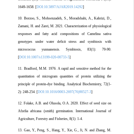
1649-1658. [
DOI:10.5897/AJAR2019.14292
]
10. Borzoo, S., Mohsenzadeh, S., Moradshahi, A., Kahrizi, D.,
Zamani, H. and Zarei, M. 2021. Characterization of physiological
responses and fatty acid compositions of Camelina sativa
genotypes under water deficit stress and symbiosis with
micrococcus yunnanensis. Symbiosis, 83(1): 79-90.
[
DOI:10.1007/s13199-020-00733-5
]
11. Bradford, M.M. 1976. A rapid and sensitive method for the
quantitation of microgram quantities of protein utilizing the
principle of protein-dye binding. Analytical Biochemistry, 72(1-
2): 248-254. [
DOI:10.1016/0003-2697(76)90527-3
]
12. Folake, A.B. and Olusola, O.A. 2020. Effect of seed size on
Afzelia africana (smith) germination. International Journal of
Agriculture, Forestry and Fisheries, 8(1): 1-4.
13. Gao, Y., Peng, S., Hang, Y., Xie, G., Ji, N. and Zhang, M.