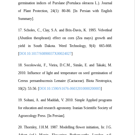
germination indices of Purslane (Portulaca oleracea L.). Journal
of Plant Protection, 24(1): 80-86. [In Persian with English
Summary].
17. Scholes, C., Clay, S.A. and Brix-Davis, K. 1995. Velvetleaf
(Abutilon theophrasti) effect on corn (Zea mays) growth and
yield in South Dakota. Weed Technology, 9(4): 665-668.
[
DOI:10.1017/S0890037X00024027
]
18. Socolowski, F., Vieira, D.C.M., Simão, E. and Takaki, M.
2010. Influence of light and temperature on seed germination of
Cereus pernambucensis Lemaire (Cactaceae). Biota Neotropica,
10(2): 53-56. [
DOI:10.1590/S1676-06032010000200005
]
19. Soltani, A. and Maddah, V. 2010. Simple Applied programs
for education and research agronomy. Iranian Scientific Society of
Agroecology Press. [In Persian].
20. Thornley, J.H.M. 1987. Modelling flower initiation, In: J.G.