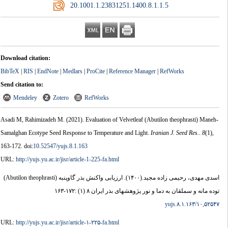
‎ 20.1001.1.23831251.1400.8.1.1.5
Download citation:
BibTeX
|
RIS
|
EndNote
|
Medlars
|
ProCite
|
Reference Manager
|
RefWorks
Send citation to:
Mendeley
Zotero
RefWorks
Asadi M, Rahimizadeh M.
(2021).
Evaluation of Velvetleaf (Abutilon theophrasti) Maneh-
Samalghan Ecotype Seed Response to Temperature and Light.
Iranian J. Seed Res.
.
8
(1)
,
163-172. doi:
10.52547/yujs.8.1.163
URL:
http://yujs.yu.ac.ir/jisr/article-1-225-fa.html
ارزیابی واکنش بذر گاوپنبه (Abutilon theophrasti)
(۱۴۰۰).
اسدی مهدی، رحیمی زاده مجید.
توده مانه و سملقان به دما و نور پژوهشهای بذر ایران ۸ (۱) :۱۷۲-۱۶۳
۱۰,۵۲۵۴۷/yujs.۸.۱.۱۶۳
URL:
http://yujs.yu.ac.ir/jisr/article-۱-۲۲۵-fa.html