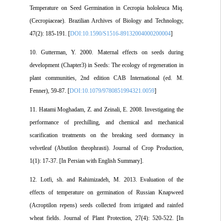
Temperature on Seed Germination in Cecropia hololeuca Miq.
(Cecropiaceae). Brazilian Archives of Biology and Technology,
47(2): 185-191. [
DOI:10.1590/S1516-89132004000200004
]
10. Gutterman, Y. 2000. Maternal effects on seeds during
development (Chapter3) in Seeds: The ecology of regeneration in
plant communities, 2nd edition CAB International (ed. M.
Fenner), 59-87. [
DOI:10.1079/9780851994321.0059
]
11. Hatami Moghadam, Z. and Zeinali, E. 2008. Investigating the
performance of prechilling, and chemical and mechanical
scarification treatments on the breaking seed dormancy in
velvetleaf (Abutilon theophrasti). Journal of Crop Production,
1(1): 17-37. [In Persian with English Summary].
12. Lotfi, sh. and Rahimizadeh, M. 2013. Evaluation of the
effects of temperature on germination of Russian Knapweed
(Acroptilon repens) seeds collected from irrigated and rainfed
wheat fields. Journal of Plant Protection, 27(4): 520-522. [In