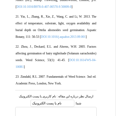
Athert (ed.), Manip. Flowering, Butherworths, London, p.6.
[
DOI:10.1016/B978-0-407-00570-9.50009-0
]
21. Yin, L., Zhang, R., Xie, Z., Wang, C. and Li, W. 2013. The
effect of temperature, substrate, light, oxygen availability and
burial depth on Ottelia alismoides seed germination. Aquatic
Botany, 111: 50-53 [
DOI:10.1016/j.aquabot.2013.09.001
]
22. Zhou, J., Deckard, E.L. and Ahrens, W.H. 2005. Factors
affecting germination of hairy nightshade (Solanum sarrachoides)
seeds. Weed Science, 53(1): 41-45. [
DOI:10.1614/WS-04-
100R1
]
23. Zimdahl, R.L. 2007. Fundamentals of Weed Science. 3nd ed.
Academic Press, London, New York.
ارسال نظر درباره این مقاله : نام کاربری یا پست الکترونیک
شما: