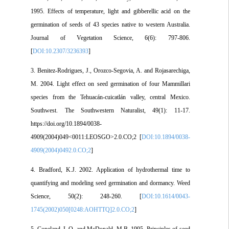
1995. Effects of temperature, light and gibberellic acid on the
germination of seeds of 43 species native to western Australia.
Journal of Vegetation Science, 6(6): 797-806.
[
DOI:10.2307/3236393
]
3. Benitez-Rodrigues, J., Orozco-Segovia, A. and Rojasarechiga,
M. 2004. Light effect on seed germination of four Mammillari
species from the Tehuacán-cuicatlán valley, central Mexico.
Southwest. The Southwestern Naturalist, 49(1): 11-17.
https://doi.org/10.1894/0038-
4909(2004)049<0011:LEOSGO>2.0.CO;2 [
DOI:10.1894/0038-
4909(2004)0492.0.CO;2
]
4. Bradford, K.J. 2002. Application of hydrothermal time to
quantifying and modeling seed germination and dormancy. Weed
Science, 50(2): 248-260. [
DOI:10.1614/0043-
1745(2002)050[0248:AOHTTQ]2.0.CO;2
]