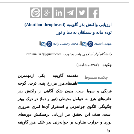
ارزیابی واکنش بذر گاوپنبه (Abutilon theophrasti)
توده مانه و سملقان به دما و نور
مجید رحیمی زاده
،
مهدی اسدی
rahimi1347@gmail.com
دانشگاه آزاد اسلامی واحد بجنورد ،
چکیده:
(۸۲۸۷ مشاهده)
مقدمه: گاوپنبه
یکی
ازمهمترین
چکیده
مبسوط
علف‌های‌هرز مزارع
پنبه،
ذرت،
گوجه
فرنگی و
سویا
است
. بدون شک آگاهی از واکنش بذر
علف‌های هرز به عوامل محیطی (نور و دما) در درک بهتر
چگونگی الگوی جوانه‌زنی و استقرار آن‌ها امری ضروری
است.
هدف
این تحقیق نیز ارزیابی برهمکنش دوره‌های
نوری و حرارت متناوب بر جوانه‌زنی بذر علف هرز گاوپنبه
بود.