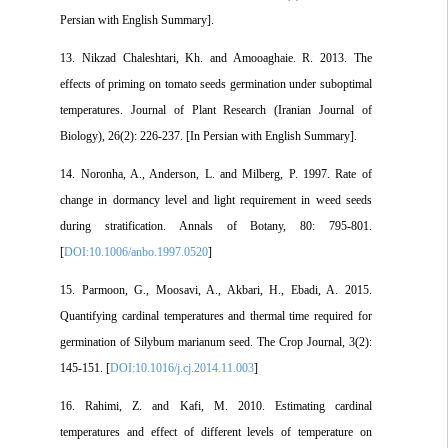
Persian with English Summary].
13. Nikzad Chaleshtari, Kh. and Amooaghaie. R. 2013. The
effects of priming on tomato seeds germination under suboptimal
temperatures. Journal of Plant Research (Iranian Journal of
Biology), 26(2): 226-237. [In Persian with English Summary].
14. Noronha, A., Anderson, L. and Milberg, P. 1997. Rate of
change in dormancy level and light requirement in weed seeds
during stratification. Annals of Botany, 80: 795-801.
[
DOI:10.1006/anbo.1997.0520
]
15. Parmoon, G., Moosavi, A., Akbari, H., Ebadi, A. 2015.
Quantifying cardinal temperatures and thermal time required for
germination of Silybum marianum seed. The Crop Journal, 3(2):
145-151. [
DOI:10.1016/j.cj.2014.11.003
]
16. Rahimi, Z. and Kafi, M. 2010. Estimating cardinal
temperatures and effect of different levels of temperature on