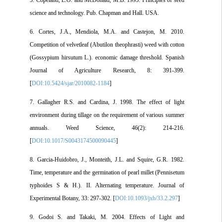
5. Copeland, L.O. and McDonald, M.B. 1995. Principles of seed
science and technology. Pub. Chapman and Hall. USA.
6. Cortes, J.A., Mendiola, M.A. and Castejon, M. 2010.
Competition of velvetleaf (Abutilon theophrasti) weed with cotton
(Gossypium hirsutum L.). economic damage threshold. Spanish
Journal of Agriculture Research, 8: 391-399.
[
DOI:10.5424/sjar/2010082-1184
]
7. Gallagher R.S. and Cardina, J. 1998. The effect of light
environment during tillage on the requirement of various summer
annuals. Weed Science, 46(2): 214-216.
[
DOI:10.1017/S0043174500090445
]
8. Garcia-Huidobro, J., Monteith, J.L. and Squire, G.R. 1982.
Time, temperature and the germination of pearl millet (Pennisetum
typhoides S & H.). II. Alternating temperature. Journal of
Experimental Botany, 33: 297-302. [
DOI:10.1093/jxb/33.2.297
]
9. Godoi S. and Takaki, M. 2004. Effects of Light and