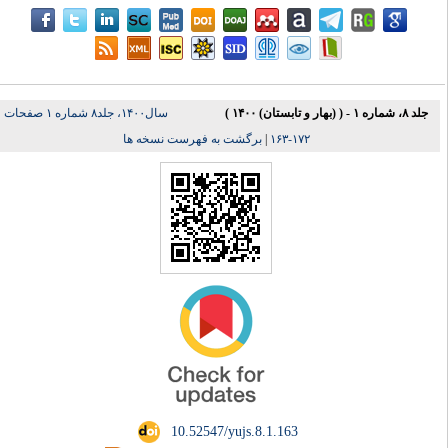
جلد ۸، شماره ۱ - ( (بهار و تابستان) ۱۴۰۰ )
سال۱۴۰۰، جلد۸ شماره ۱ صفحات
برگشت به فهرست نسخه ها
|
۱۷۲-۱۶۳
‎ 10.52547/yujs.8.1.163