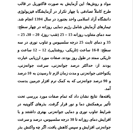
مواد و روش‌ها: این
آزمایش به صورت فاکتوریل در قالب
طرح کاملاً تصادفی با چهار تکرار در آزمایشگاه فیزیولوژی
انجام شد.
4
دانشگاه آزاد اسلامی واحد بجنورد در سال 139
تیمارهای آزمایش شامل رژیم دمایی روزانه در چهار سطح:
–
30، 25
–
25 (شب- روز)، 20
–
سه دمای متناوب روزانه 15
35 و دمای ثابت 25 درجه سلسیوس و تناوب نوری در سه
12 ساعت و
–
سطح: 8-16 ساعت (تاریکی- روشنایی)، 12
تاریکی ممتد در طول روز بودند. صفات مورد ارزیابی عبارت
بودند از: حداکثر درصد جوانه‌زنی، سرعت جوانه‌زنی،
یکنواختی جوانه‌زنی و مدت زمان لازم تا رسیدن به 10 درصد
و 90 درصد جوانه‌زنی که به کمک نرم افزار جرمین بدست
آمد.
یافته‌ها: نتایج نشان داد که تمام صفات مورد بررسی تحت
تأثیر برهمکنش دما و نور قرار گرفت. بذرهای گاوپنبه در
شرایط تناوب نوری و دمایی جوانه‌زنی بهتری داشتند و با
افزایش دمای روزانه تا 30 درجه سلسیوس، درصد و سرعت
جوانه‌زنی افزایش و سپس کاهش یافت، اگر چه واکنش بذر