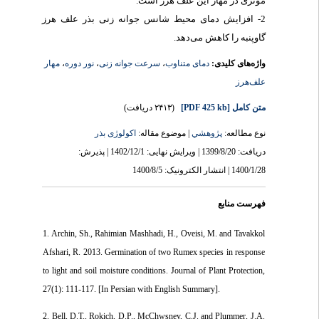
موثری در مهار این علف هرز است.
2- افزایش دمای محیط شانس جوانه زنی بذر علف هرز
گاوپنبه را کاهش می‌دهد.
مهار
،
نور دوره
،
سرعت جوانه زنی
،
دمای متناوب
واژه‌های کلیدی:
علف‌هرز
(۲۴۱۳ دریافت)
[PDF 425 kb]
متن کامل
نوع مطالعه:
پژوهشي
| موضوع مقاله:
اکولوژی بذر
دریافت: 1399/8/20 | ویرایش نهایی: 1402/12/1 | پذیرش:
1400/1/28 | انتشار الکترونیک: 1400/8/5
فهرست منابع
1. Archin, Sh., Rahimian Mashhadi, H., Oveisi, M. and Tavakkol
Afshari, R. 2013. Germination of two Rumex species in response
to light and soil moisture conditions. Journal of Plant Protection,
27(1): 111-117. [In Persian with English Summary].
2. Bell, D.T., Rokich, D.P., McChwsney, C.J. and Plummer, J.A.