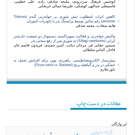
ابوحسن فرهنگ سردرودی، ملیحه صادقی زاده، علی خطیبی،
قاسمعلی عبدالهی کوشکی، علیرضا جمالی خرنجانی
کاهش اثرات نامطلوب تنش شوری بر جوانه‌زنی گندم (Triticum
aestivum) رقم سائین توسط پرایمینگ بذر با نانوذرات کیتوزان
هانیه سعادت، محمد صدقی
واکنش جوانه‌زنی و فعالیت سوپراکسید دیسموتاز دو جمعیت خارشتر
ایرانی (Alhagi camelorum) به شوری پس از رفع سختی بذر
سیمین حقانی فر، مرجان دیانت، آیدین حمیدی، فریدون قاسم خان
قاجار، الیاس سلطانی
پیش‌تیمار الکترومغناطیسی: راهبردی نوین برای افزایش تحمل به
خشکی در بذر و گیاهچه برنج (Oryza sativa cv. Hashemi)
داور ملازم
مقالات در دست چاپ
ابر واژگان
گیاه دارویی