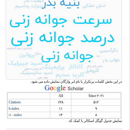
بنیه بذر
کیفیت بذر
تنش خشکی
نیترات پتاسیم
سرعت جوانه زنی
درصد جوانه زنی
شاخص بنیه گیاهچه
جوانه زنی
دگرآسیبی
پرولین
برنج
دما
خواب بذر
اسید جیبرلیک
کاتالاز
پرایمینگ
دمای کاردینال
قندهای محلول
کلروفیل
اسید سالیسیلیک
کلرید سدیم
علف هرز
در این بخش کلمات پرتکرار با نام ابر واژگان نمایش داده می شود.
All
Since ۲۰۲۱
Citations
۶۲۸
۵۱۲
h-index
۱۱
۹
i۱۰-index
۱۴
۸
نمایش جدول گوگل اسکالر با کمک کد