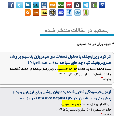
جستجو در مقالات منتشر شده
واجه حسینی
اثر کود و پرایمینگ با محلول فسفات دی هیدروژن پتاسیم بر رشد
هتروتروفیک گیاه چه های سیاهدانه (Nigella sativa)
سید محمد سیدی، محمد
خواجه حسینی
، پرویز رضوانی مقدم، حمید شاهنده،
جلد ۲، شماره ۱ - ( (بهار و تابستان) ۱۳۹۴ )
چکیده
آزمون فرسودگی کنترل‌شده به‌عنوان روشی برای ارزیابی بنیه و
پیش‌بینی سبز شدن بذر کلزا (Brassica napus) در مزرعه
عبدالجلیل یانق، محمد
خواجه حسینی
،
جلد ۳، شماره ۱ - ( (بهار و تابستان) ۱۳۹۵ )
چکیده