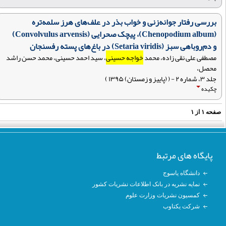
بررسی رفتار جوانه‌زنی و خواب بذر در علف‌های هرز سلمه‌تره
(Chenopodium album)، پیچک صحرایی (Convolvulus arvensis)
و دم‌روباهی سبز (Setaria viridis) در باغ‌های پسته رفسنجان
مصطفی علی نقی زاده، محمد
خواجه حسینی
، سید احمد حسینی، محمد حسن راشد
محصل،
جلد ۳، شماره ۲ - ( (پاییز و زمستان) ۱۳۹۵ )
چکیده
فحه
۱
از
۱
پایگاه های مرتبط
دانشگاه یاسوج
نمایه نشریه در بانک اطلاعات نشریات کشور
کمسیون نشریات وزارت علوم
شرکت یکتاوب