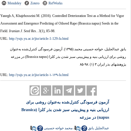
Mendeley
Zotero
RefWorks
Yanegh A, Khajehosseini M.
(2016).
Controlled Deterioration Test as a Method for Vigor
Assessment and Emergence Predicting of Oilseed Rape (Brassica napus) Seeds in the
Field.
Iranian J. Seed Res.
.
3
(1)
, 85-98.
URL:
http://yujs.yu.ac.ir/jisr/article-1-129-fa.html
آزمون فرسودگی کنترل‌شده به‌عنوان
(۱۳۹۵).
یانق عبدالجلیل، خواجه حسینی محمد.
روشی برای ارزیابی بنیه و پیش‌بینی سبز شدن بذر کلزا (Brassica napus) در مزرعه
پژوهشهای بذر ایران ۳ (۱) :۹۸-۸۵
URL:
http://yujs.yu.ac.ir/jisr/article-۱-۱۲۹-fa.html
آزمون فرسودگی کنترل‌شده به‌عنوان روشی برای
ارزیابی بنیه و پیش‌بینی سبز شدن بذر کلزا (Brassica
napus) در مزرعه
محمد خواجه حسینی
،
عبدالجلیل یانق