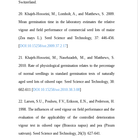
Switzerland.
20. Khajeh-Hosseini, M., Lomholt, A., and Mat‌thews, S. 2009.
Mean germination time in the laboratory estimates the relative
vigour and field performance of commercial seed lots of maize
(Zea mays L.). Seed Science and Technology, 37: 446-456.
[
DOI:10.15258/sst.2009.37.2.17
]
21. Khajeh-Hosseini, M., Nasehzadeh, M., and Matthews, S.
2010. Rate of physiological germination relates to the percentage
of normal seedlings in standard germination tests of naturally
aged seed lots of oilseed rape. Seed Science and Technology, 38:
602-611 [
DOI:10.15258/sst.2010.38.3.08
]
22. Larsen, S.U., Poulseu, F.V., Erikson, E.N., and Pederson, H.
1998. The influences of seed vigour on field performance and the
evaluation of the applicability of the controlled deterioration
vigour test in oilseed rape (Brassica napus) and pea (Pisum
sativum). Seed Science and Technology, 26(3): 627-641.