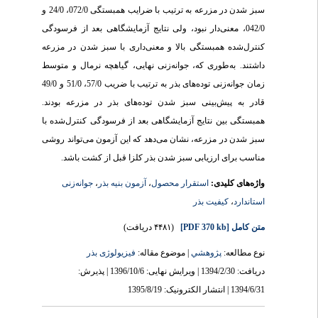
سبز شدن در مزرعه به ترتیب با ضرایب همبستگی 072/0، 24/0 و
042/0، معنی‌دار نبود، ولی نتایج آزمایشگاهی بعد از فرسودگی
کنترل‌شده همبستگی بالا و معنی‌داری با سبز شدن در مزرعه
داشتند. به‌طوری که، جوانه‌زنی نهایی، گیاهچه نرمال و متوسط
زمان جوانه‌زنی توده‌های بذر به ترتیب با ضریب 57/0، 51/0 و 49/0
قادر به پیش‌بینی سبز شدن توده‌های بذر در مزرعه بودند.
همبستگی بین نتایج آزمایشگاهی بعد از فرسودگی کنترل‌شده با
سبز شدن در مزرعه، نشان می‌دهد که این آزمون می‌تواند روشی
مناسب برای ارزیابی سبز شدن بذر کلزا قبل از کشت باشد.
جوانه‌زنی
،
آزمون بنیه بذر
،
استقرار محصول
واژه‌های کلیدی:
کیفیت بذر
،
استاندارد
(۴۴۸۱ دریافت)
[PDF 370 kb]
متن کامل
نوع مطالعه:
پژوهشي
| موضوع مقاله:
فیزیولوژی بذر
دریافت: 1394/2/30 | ویرایش نهایی: 1396/10/6 | پذیرش:
1394/6/31 | انتشار الکترونیک: 1395/8/19