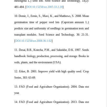
melongena L.) seed lots. Seed Science and Technology, 33(2):
481-484. [
DOI:10.15258/sst.2005.33.2.20
]
10. Demir, I., Ermis, S., Mavi, K., and Matthews, S. 2008. Mean
germination time of pepper seed lots (Capsicum annuum L.)
predicts size and uniformity of seedlings in germination tests and
transplant modules. Seed Science and Technology, 36: 21-31.
[
DOI:10.15258/sst.2008.36.1.02
]
11. Desai, B.B., Kotecha, P.M., and Salunkhe, D.K. 1997. Seeds
handbook: biology, production, processing, and storage. Books in
soils, plants, and the environment (USA).
12. Erker, B. 2001. Improve yield with high quality seed. Crop
Series, 303: 63-69.
13. FAO (Food and Agriculture Organization). 2004. Data stst
year.
14. FAO (Food and Agriculture Organization). 2013. Data stst