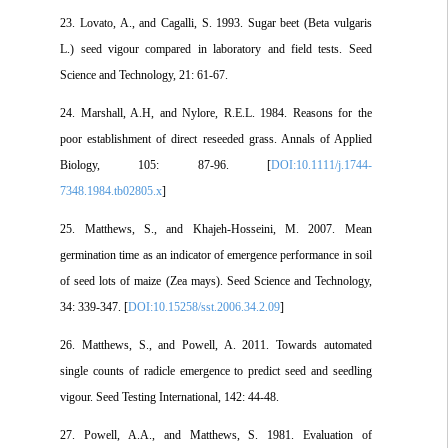
23. Lovato, A., and Cagalli, S. 1993. Sugar beet (Beta vulgaris
L.) seed vigour compared in laboratory and field tests. Seed
Science and Technology, 21: 61-67.
24. Marshall, A.H, and Nylore, R.E.L. 1984. Reasons for the
poor establishment of direct reseeded grass. Annals of Applied
Biology, 105: 87-96. [
DOI:10.1111/j.1744-
7348.1984.tb02805.x
]
25. Matthews, S., and Khajeh-Hosseini, M. 2007. Mean
germination time as an indicator of emergence performance in soil
of seed lots of maize (Zea mays). Seed Science and Technology,
34: 339-347. [
DOI:10.15258/sst.2006.34.2.09
]
26. Matthews, S., and Powell, A. 2011. Towards automated
single counts of radicle emergence to predict seed and seedling
vigour. Seed Testing International, 142: 44-48.
27. Powell, A.A., and Matthews, S. 1981. Evaluation of