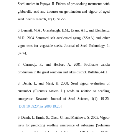
Seed studies in Papaya. II. Effects of pre-soaking treatments with
gibberellic acid and thiourea on germination and vigour of aged
seed. Seed Research, 16(1): 51-56.
6. Bennett, M.A., Grassbaugh, E.M., Evans, A.F., and Kleinhenz,
M.D. 2004 Saturated salt accelerated aging (SSAA) and other
vigor tests for vegetable seeds. Journal of Seed Technology, 1:
67-74.
7. Carmody, P., and Herbert, A. 2001. Profitable canola
production in the great southern and lakes district. Bulletin, 4411.
8. Demir, I., and Mavi, K. 2008. Seed vigour evaluation of
cucumber (Cucumis sativus L.) seeds in relation to seedling
emergence. Research Journal of Seed Science, 1(1): 19-25.
[
DOI:10.3923/rjss.2008.19.25
]
9. Demir, I., Ermis, S., Okcu, G., and Matthews, S. 2005. Vigour
tests for predicting seedling emergence of aubergine (Solanum