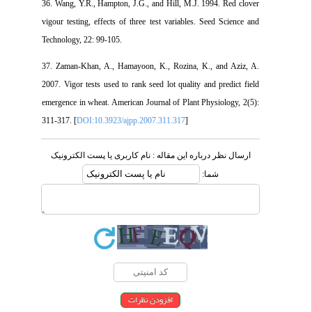
36. Wang, Y.R., Hampton, J.G., and Hill, M.J. 1994. Red clover
vigour testing, effects of three test variables. Seed Science and
Technology, 22: 99-105.
37. Zaman-Khan, A., Hamayoon, K., Rozina, K., and Aziz, A.
2007. Vigor tests used to rank seed lot quality and predict field
emergence in wheat. American Journal of Plant Physiology, 2(5):
311-317. [
DOI:10.3923/ajpp.2007.311.317
]
ارسال نظر درباره این مقاله : نام کاربری یا پست الکترونیک
شما: