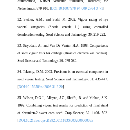
Summerfield). Kluwer Academic Publishers, Dordrecht, the
Netherlamds, 879-910. [
DOI:10.1007/978-94-009-2764-3_71
]
32. Steiner, A.M., and Stahl, M. 2002. Vigour rating of rye
varietal categories (Secale cereale L.) using controlled
deterioration testing. Seed Science and Technology, 30: 219-222.
33. Stryodam, A., and Van De Venter, H.A. 1998. Comparisons
of seed vigour tests for cabbage (Brassica oleracea var. capitata).
Seed Science and Technology, 26: 579-585.
34. Tekrony, D.M. 2003. Precision is an essential component in
seed vigour testing. Seed Science and Technology, 31: 435-447.
[
DOI:10.15258/sst.2003.31.2.20
]
35. Wilson, D.O.J., Alleyne, J.C., Shaffii, B. and Mohan, S.K.
1992. Combining vigour test results for prediction of final stand
of shrunken-2 sweet corn seed. Crop Science, 32: 1496-1502.
[
DOI:10.2135/cropsci1992.0011183X003200060038x
]