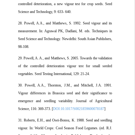
controlled deterioration, a new vigour test for crop seeds. Seed
Science and Technology, 9: 633- 640.
28. Powell, A.A., and Matthews, S. 1992. Seed vigour and its
measurement. In: Agrawal PK, Dadlani, M. eds. Techniques in
Seed Science and Technology. Newdelhi: South Asian Publishers,
98-108.
29. Powell, A. A., and Matthews, S. 2005. Towards the validation
of the controlled deterioration vigour test for small seeded
vegetables. Seed Testing International, 129: 21-24.
30. Powell, A.A., Thornton, J.M., and Mitchell, J.A. 1991.
Vigour differences in Brassica seed and their significance to
emergence and seedling variability. Journal of Agricultural
Science, 116: 369-373. [
DOI:10.1017/S0021859600078187
]
31. Roberts, E.H., and Osei-Bonsu, K. 1988. Seed and seedling
vigour. In: World Crops: Cool Season Food Legumes. (ed. R.J.