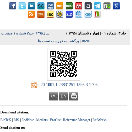
جلد ۳، شماره ۱ - ( (بهار و تابستان) ۱۳۹۵ )
سال۱۳۹۵، جلد۳ شماره ۱ صفحات
برگشت به فهرست نسخه ها
|
۹۸-۸۵
‎ 20.1001.1.23831251.1395.3.1.7.6
Download citation:
BibTeX
|
RIS
|
EndNote
|
Medlars
|
ProCite
|
Reference Manager
|
RefWorks
Send citation to: