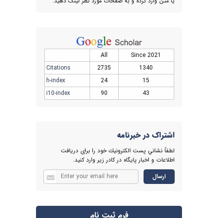
یا متن وارد کرده و به صفحات مورد نظر لینک دهید.
All
Since 2021
Citations
2735
1340
h-index
24
15
i10-index
90
43
اشتراک در خبرنامه
لطفاً نشاني پست الكترونيك خود را برای دريافت
اطلاعات و اخبار پايگاه در كادر زير وارد كنيد.
فرم ثبت نام