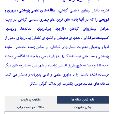
نشریه دانش بیماری شناسی گیاهی،
مقاله های علمی پژوهشی، مروری و
ترویجی
را که در آنها یافته های نوین علم بیماری شناسی گیاهی در زمینه
عوامل بیماریزای گیاهان (قارچها، پروکاریوتها، نماتدها، ویروسها،
کمبودعناصرغذایی، تنشهای محیطی و انگلهای گلدار) بیماریهای ناشی از
آنها و روشهای مدیریت بیماریهای گیاهان، بر اساس زمینه تخصصی، سابقه
پژوهشی و مطالعاتی نویسنده(گان) به زبان فارسی و با چکیده انگلیسی نوشته
شده اند و قبلا به هیچ طریق انتشار نیافته، یا همزمان به نشریه های دیگر
فرستاده نشده باشند، را با داوری علمی و ادبی پذیرفته و منتشر می کند.
سامانه های همانندجویی: یکتاوب، ایرانداک، گوگل اسکالر
تازه ‌ترين مقاله‌ها
مقالات پر بازدید
آرشیو نشریات
مقالات در دست چاپ