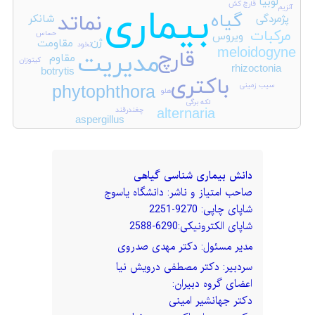
لوبیا
قارچ کش
بیماری
آنزیم
گیاه
نماتد
پژمردگی
شانکر
مرکبات
حساس
ویروس
ژن
مقاومت
نخود
meloidogyne
قارچ
مدیریت
مقاوم
کیتوزان
rhizoctonia
botrytis
باکتری
سیب زمینی
phytophthora
هلو
لکه برگی
چغندرقند
alternaria
aspergillus
دانش بیماری شناسی گیاهی
صاحب امتیاز و ناشر: دانشگاه یاسوج
شاپای چاپی: 9270-2251
شاپای الکترونيکی:6290-2588
مدير مسئول: دکتر مهدی صدروی
سردبير: دکتر مصطفی درویش نیا
اعضای گروه دبیران:
دکتر جهانشیر امینی