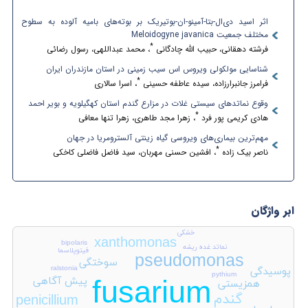
اثر اسید دی‌ال-‌بتا-آمینو-ان-بوتیریک بر بوته‌های بامیه آلوده به سطوح
مختلف جمعیت Meloidogyne javanica
*
فرشته دهقانی، حبیب الله چادگانی
، محمد عبداللهی، رسول رضائی
شناسایی مولکولی ویروس اس سیب زمینی در استان مازندران ایران
*
فرامرز جانبرارزاده، سیده عاطفه حسینی
، اسرا سالاری
وقوع نماتدهای سیستی غلات در مزارع گندم استان‌ کهگیلویه و بویر احمد
*
هادی کریمی پور فرد
، زهرا مجد طاهری، زهرا تنها معافی
مهم‌ترین بیماری‌های ویروسی گیاه زینتی آلسترومریا در جهان
*
ناصر بیک زاده
، افشین حسنی‌ مهربان، سید فاضل فاضلی کاخکی
ابر واژگان
خشکی
xanthomonas
bipolaris
نماتد غده ریشه
فیتوپلاسما
pseudomonas
سوختگی
ralstonia
پوسیدگی
pythium
fusarium
پیش آگاهی
همزیستی
گندم
penicillium