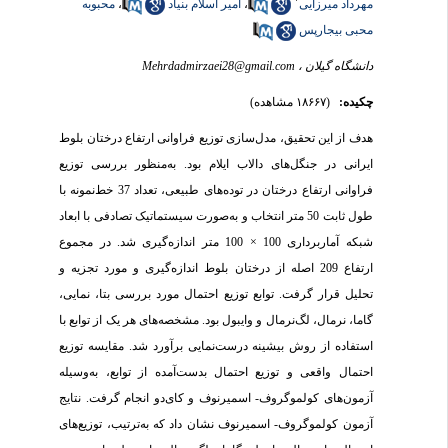
مهرداد میرزایی
،
امیر اسلام بنیاد
،
محبوبه
محبی بیجارپس
دانشگاه گیلان ،
Mehrdadmirzaei28@gmail.com
چکیده:
(۱۸۶۶۷ مشاهده)
هدف از این تحقیق، مدل‌سازی توزیع فراوانی ارتفاع درختان بلوط
ایرانی در جنگل‌های دالاب ایلام بود. به‌منظور بررسی توزیع
فراوانی ارتفاع درختان در توده‌های طبیعی، تعداد 37 خط‌نمونه با
طول ثابت 50 متر انتخاب و به‌صورت سیستماتیک تصادفی با ابعاد
شبکه آماربرداری 100 × 100 متر اندازه‌گیری شد. در مجموع
ارتفاع 209 اصله از درختان بلوط اندازه‌گیری و مورد تجزیه و
تحلیل قرار گرفت. توابع توزیع احتمال مورد بررسی بتا، نمایی،
گاما، نرمال، لگ‌نرمال و وایبول بود. مشخصه‌های هر یک از توابع با
استفاده از روش بیشینه درست‌نمایی برآورد شد. مقایسه توزیع
احتمال واقعی و توزیع احتمال بدست‌آمده از توابع، به‌وسیله
آزمون‌های کولموگروف- اسمیرنوف و کای‌دو انجام گرفت. نتایج
آزمون کولموگروف- اسمیرنوف نشان داد که به‌ترتیب، توزیع‌های