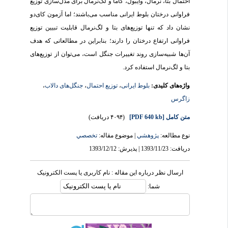
احتمال بتا، نرمال، وایبول، گاما و لگ‌نرمال برای مدل‌سازی توزیع
فراوانی درختان بلوط ایرانی مناسب می‌باشند؛ اما آزمون کای‌دو
نشان داد که تنها توزیع‌های بتا و لگ‌نرمال قابلیت تبیین توزیع
فراوانی ارتفاع درختان را دارند؛ بنابراین در مطالعاتی که هدف
آن‌ها شبیه‌سازی روند تغییرات جنگل است، می‌توان از توزیع‌های
بتا و لگ‌نرمال استفاده کرد.
واژه‌های کلیدی:
بلوط ایرانی
،
توزیع احتمال
،
جنگل‌های دالاب
،
زاگرس
متن کامل
[PDF 640 kb]
(۴۰۹۴ دریافت)
نوع مطالعه:
پژوهشي
| موضوع مقاله:
تخصصي
دریافت: 1393/11/23 | پذیرش: 1393/12/12
ارسال نظر درباره این مقاله : نام کاربری یا پست الکترونیک
شما: