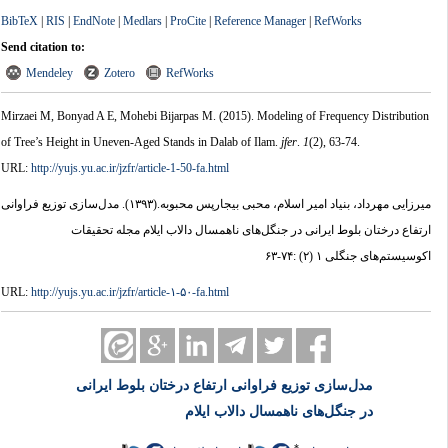
BibTeX
|
RIS
|
EndNote
|
Medlars
|
ProCite
|
Reference Manager
|
RefWorks
Send citation to:
Mendeley
Zotero
RefWorks
Mirzaei M, Bonyad A E, Mohebi Bijarpas M.
(2015).
Modeling of Frequency Distribution
of Tree’s Height in Uneven-Aged Stands in Dalab of Ilam.
jfer
.
1
(2)
, 63-74.
URL:
http://yujs.yu.ac.ir/jzfr/article-1-50-fa.html
میرزایی مهرداد، بنیاد امیر اسلام، محبی بیجارپس محبوبه.
(۱۳۹۳).
مدل‌سازی توزیع فراوانی
ارتفاع درختان بلوط ایرانی در جنگل‌های ناهمسال دالاب ایلام مجله تحقیقات
اکوسیستم‌های جنگلی ۱ (۲) :۷۴-۶۳
URL:
http://yujs.yu.ac.ir/jzfr/article-۱-۵۰-fa.html
مدل‌سازی توزیع فراوانی ارتفاع درختان بلوط ایرانی
در جنگل‌های ناهمسال دالاب ایلام
*