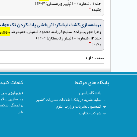
جلد ۱۱، شماره ۲ - ( (پاییز و زمستان) ۱۴۰۳ )
چکیده
بهینه‌سازی کشت نیشکر: اثربخشی پلت کردن تک جوانه
زهرا عجریب زاده، سلیم فرزانه، محمود شمیلی، حمیدرضا
بلوچی
جلد ۱۲، شماره ۱ - ( (بهار و تابستان) ۱۴۰۴ )
چکیده
صفحه
۱
از
۱
پایگاه های مرتبط
کلمات کلید
دانشگاه یاسوج
فیزیولوژی بذر
,
ا
مدلسازی
, سلام
نمایه نشریه در بانک اطلاعات نشریات کشور
پرایمینگ
, شکست
کمسیون نشریات وزارت علوم
بذر
شرکت یکتاوب