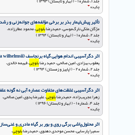
جلد ۱، شماره ۱ - ( (بهار و تابستان) ۱۳۹۳ )
چکیده
تأثیر پیش‌تیمار بذر بر برخی مؤلفه‌های جوانه‌زنی و 
مژگان ملکی ‌نارگ‌موسی، حمیدرضا
بلوچی
، محمود عطارزاده،
جلد ۲، شماره ۱ - ( (بهار و تابستان) ۱۳۹۴ )
چکیده
اثر دگرآسیبی اندام هوایی گیاه برنجاسف (Achilla wilhelmsii) و پونه (Mentha longifolia) بر شاخص‌های جوانه‌زنی گیاه بارهنگ (Plantago major)
یعقوب بهزادی، امین صالحی، حمید رضا
بلوچی
، فهیمه خالدی،
جلد ۲، شماره ۲ - ( (پاییز و زمستان) ۱۳۹۴ )
چکیده
اثر دگرآسیبی غلظت‌های متفاوت عصاره آبی نه گونه علف هرز بر 
زهرا عجریب‌زاده، حمیدرضا
بلوچی
، علیرضا یدوی، امین صالحی،
جلد ۴، شماره ۱ - ( (بهار و تابستان) ۱۳۹۶ )
چکیده
اثر محلول‌پاشی برگی روی و بور بر گیاه مادری و غنی‌سازی بذر بر بنیه 
سمیرا پارسایی، محسن موحدی دهنوی، حمیدرضا
بلوچی
،