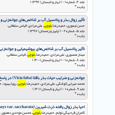
جلد ۴، شماره ۱ - ( (بهار و تابستان) ۱۳۹۶ )
چکیده
تأثیر زوال بذر و پتانسیل آب بر شاخص‌های جوانه‌زنی و بیوشیمیایی بذر گیاه شنبلیله 
حسن تیموری، حمیدرضا
بلوچی
، علی مرادی، الیاس سلطانی،
جلد ۵، شماره ۲ - ( (پاییز و زمستان) ۱۳۹۷ )
چکیده
تأثیر پتانسیل آب بر شاخص‌های بیوشیمیایی و جوانه‌زنی بذر توده‌های مخ
مهناز منصوری، علی مرادی، حمیدرضا
بلوچی
، الیاس سلطانی،
جلد ۸، شماره ۱ - ( (بهار و تابستان) ۱۴۰۰ )
چکیده
جوانه‌زنی و ضرایب حیات بذر باقلا (Vicia faba) در پاسخ به شرایط مختلف انبارداری
محمد مهرابی کوشکی، علی مرادی، حمیدرضا
بلوچی
، رویا بهبود،
جلد ۹، شماره ۱ - ( (بهار و تابستان) ۱۴۰۱ )
چکیده
احیا بذر زوال یافته‌ ذرت شیرین (Zea mays var. saccharata) رقم بیسین با پیش‌تیمار توسط اسید الاژیک، جیبرلین و نیترات پتاسیم
کامران قره بیگی توابع، حمیدرضا
بلوچی
، محسن موحدی دهنوی، عل