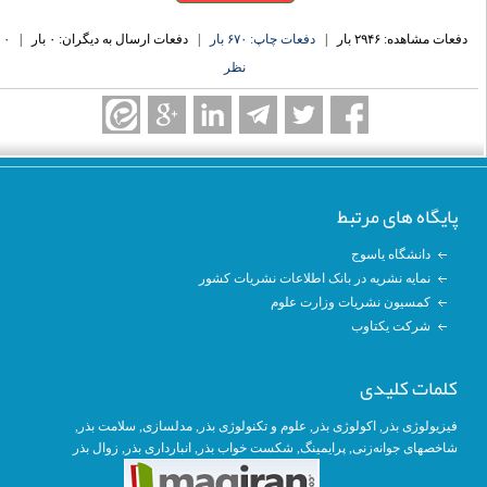
دفعات مشاهده: ۲۹۴۶ بار |
دفعات چاپ: ۶۷۰ بار
| دفعات ارسال به دیگران: ۰ بار |
۰
نظر
پایگاه های مرتبط
دانشگاه یاسوج
نمایه نشریه در بانک اطلاعات نشریات کشور
کمسیون نشریات وزارت علوم
شرکت یکتاوب
کلمات کلیدی
فیزیولوژی بذر
,
اکولوژی بذر
,
علوم و تکنولوژی بذر
,
مدلسازی
, سلامت بذر,
شاخصهای جوانه‌زنی
,
پرایمینگ
, شکست خواب بذر,
انبارداری بذر
,
زوال بذر