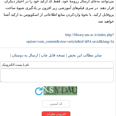
ی‌توانند به‌جای ارسال رزومۀ خود، فقط کد ارکید خود را در اختیار دیگران
رار دهند. در سری فیلم‌های آموزشی زیر افزون بر یادگیری شیوۀ ساخت
روفایل ارکید، با نحوۀ واردکردن منابع اطلاعاتی از اسکوپوس به ارکید آشنا
واهید شد.
http://library.um.ac.ir/index.php
option=com_content&view=article&id=۵۴۸:orcid&lang=f
سایر مطالب این بخش
|
نسخه قابل چاپ
|
ارسال به دوستان
|