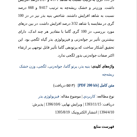
داشت. وزن‌تر و خشک ریشه‌چه به ترتیب 9/417 و 668 درصد
نسبت به شاهد افزایش داشتند. شاخص بنیه بذر نیز در دز 100
گری در مقایسه با شاهد 3/32 درصد افزایش داشت. در بین دزهای
مورد بررسی، دز 100 گری گاما با مقادیر هر چند اندک، دارای
بیشترین تأثیر بر جوانه‌زنی و فیزیولوژی بذر گیاه لگجی بود. این
تحقیق آشکار ساخت که پرتودهی گاما تأثیر قابل توجهی بر ارتقاء
اکثر صفات جوانه‌زنی بذور لگجی ندارد.
وزن خشک
،
لگجی
،
جوانه‌زنی
،
پرتو گاما
،
بنیه بذر
واژه‌های کلیدی:
ریشه‌چه
(۵۵۱۴ دریافت)
[PDF 200 kb]
متن کامل
نوع مطالعه:
كاربردي
| موضوع مقاله:
فیزیولوژی بذر
دریافت: 1393/11/15 | ویرایش نهایی: 1396/10/6 | پذیرش:
1394/4/10 | انتشار الکترونیک: 1395/8/19
فهرست منابع