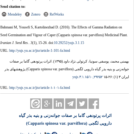
Send citation to:
Mendeley
Zotero
RefWorks
Bahmani M, Yousefi S, Kartolinezhad D.
(2016).
The Effects of Gamma Radiation on
Seed Germination and Vigour of Caper (Capparis spinosa var. parviflora) Medicinal Plant.
Iranian J. Seed Res.
.
3
(1)
, 15-26. doi:
10.29252/yujs.3.1.15
URL:
http://yujs.yu.ac.ir/jisr/article-1-101-fa.html
اثرات پرتودهی گاما بر صفات
(۱۳۹۵).
بهمنی محمد، یوسفی سونیا، کرتولی نژاد داود.
جوانه‌زنی و بنیه بذر گیاه دارویی لگجی (Capparis spinosa var. parviflora) پژوهشهای بذر
۱۰,۲۹۲۵۲/yujs.۳.۱.۱۵
ایران ۳ (۱) :۲۶-۱۵
URL:
http://yujs.yu.ac.ir/jisr/article-۱-۱۰۱-fa.html
اثرات پرتودهی گاما بر صفات جوانه‌زنی و بنیه بذر گیاه
دارویی لگجی (Capparis spinosa var. parviflora)