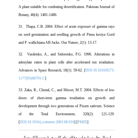
A plant suitable for combating desertification. Pakistan Journal of
Botany, 40(4): 1481-1486.
31. Thapa, C.B. 2004. Effect of acute exposure of gamma rays
on seed germination and seedling growth of Pinus kesiya Gord
and P. wallichiana AB Jacks. Our Nature, 2(1): 13-17.
32. Vasilenko, A., and Sidorenko, P.G. 1996. Alterations in
adenylate ratios in plant cells after accelerated ion irradiation.
Advances in Space Research, 18(1): 59-62. [
DOI:10.1016/0273-
1177(95)00791-C
]
33. Zaka, R., Chenal, C., and Misset, M.T. 2004. Effects of low
doses of short-term gamma irradiation on growth and
development through two generations of Pisum sativum. Science
of the Total Environment, 320(2): 121-129.
[
DOI:10.1016/j.scitotenv.2003.08.010
] [
PMID
]
ارسال نظر درباره این مقاله : نام کاربری یا پست الکترونیک