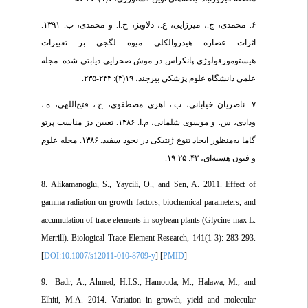
۶. محمدی، ج.، میرزایی، ع.، دلاویز، ح.ا. و محمدی، ب. ۱۳۹۱.
اثرات عصاره هیدروالکلی میوه لگجی بر تغییرات
هیستومورفولوژی پانکراس در موش صحرایی دیابتی شده. مجله
علمی دانشگاه علوم پزشکی بیرجند، ۱۹(۳): ۲۴۴-۲۳۵.
۷. ناصریان خیابانی، ب.، اهری مصطفوی، ح.، فتح‌اللهی، ه.،
ودادی، س. و موسوی شلمانی، م.ا. ۱۳۸۶. تعیین دز مناسب پرتو
گاما به‌منظور ایجاد تنوع ژنتیکی در نخود سفید. ۱۳۸۶. مجله علوم
و فنون هسته‌ای، ۴۲: ۲۵-۱۹.
8. Alikamanoglu, S., Yaycili, O., and Sen, A. 2011. Effect of
gamma radiation on growth factors, biochemical parameters, and
accumulation of trace elements in soybean plants (Glycine max L.
Merrill). Biological Trace Element Research, 141(1-3): 283-293.
[
DOI:10.1007/s12011-010-8709-y
] [
PMID
]
9. Badr, A., Ahmed, H.I.S., Hamouda, M., Halawa, M., and
Elhiti, M.A. 2014. Variation in growth, yield and molecular