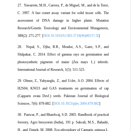
27. Navarrete, M.H., Carrera, P., de Miguel, M., and de la Torre,
C. 1997. A fast comet assay variant for solid tissue cells. The
assessment of DNA damage in higher plants. Mutation
Research/Genetic Toxicology and Environmental Mutagenesis,
389(2): 271-277. [
DOI:10.1016/S1383-5718(96)00157-X
]
28. Nepal, S., Ojha, B.R., Meador, A.S., Gaire, S.P., and
Shilpakar, C. 2014. Effect of gamma rays on germination and
photosynthetic pigments of maize (Zea mays L.) inbreds.
International Journal of Research, 1(5): 511-525.
29. Olmez, Z., Yahyaoglu, Z., and Ucler, A.O. 2004. Effects of
H2S04, KNO3 and GAS treatments on germination of cap
(Capparis ovata Desf.) seeds. Pakistan Journal of Biological
Sciences, 7(6): 879-882. [
DOI:10.3923/pjbs.2004.879.882
]
30. Panwar, P., and Bhardwaj, S.D. 2005. Handbook of practical
forestry, Agro biosystem (India), 191 p. Sakcali, M.S., Bahadir,
H., and Ozturk, M. 2008. Eco-physiology of Capparis spinosa L.