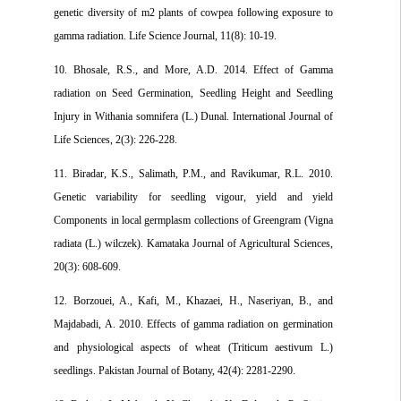
genetic diversity of m2 plants of cowpea following exposure to
gamma radiation. Life Science Journal, 11(8): 10-19.
10. Bhosale, R.S., and More, A.D. 2014. Effect of Gamma
radiation on Seed Germination, Seedling Height and Seedling
Injury in Withania somnifera (L.) Dunal. International Journal of
Life Sciences, 2(3): 226-228.
11. Biradar, K.S., Salimath, P.M., and Ravikumar, R.L. 2010.
Genetic variability for seedling vigour, yield and yield
Components in local germplasm collections of Greengram (Vigna
radiata (L.) wilczek). Kamataka Journal of Agricultural Sciences,
20(3): 608-609.
12. Borzouei, A., Kafi, M., Khazaei, H., Naseriyan, B., and
Majdabadi, A. 2010. Effects of gamma radiation on germination
and physiological aspects of wheat (Triticum aestivum L.)
seedlings. Pakistan Journal of Botany, 42(4): 2281-2290.