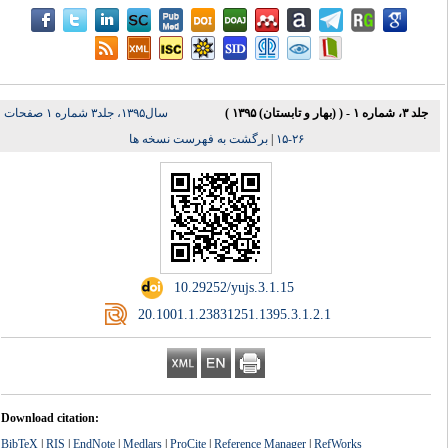
جلد ۳، شماره ۱ - ( (بهار و تابستان) ۱۳۹۵ )
سال۱۳۹۵، جلد۳ شماره ۱ صفحات
برگشت به فهرست نسخه ها
|
۲۶-۱۵
‎ 10.29252/yujs.3.1.15
‎ 20.1001.1.23831251.1395.3.1.2.1
Download citation:
BibTeX
|
RIS
|
EndNote
|
Medlars
|
ProCite
|
Reference Manager
|
RefWorks