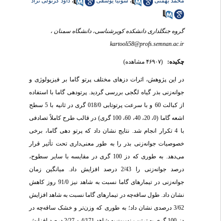
داود کرتولی نژاد
،
سونیا یوسفی
،
محمد بهمنی
گروه جنگلداری دانشکده کویرشناسی، دانشگاه سمنان ،
kartooli58@profs.semnan.ac.ir
چکیده:
(۴۶۹۰۷ مشاهده)
در این پژوهش، اثرات دزهای مختلف پرتو گاما بر فیزیولوژی و
جوانه‌زنی بذر گیاه لگجی بررسی گردید. پرتودهی گاما با استفاده
از کبالت 60 و با سرعت پرتوتابی 018/0 گری در ثانیه با 5 سطح
اشعه گاما (0، 20، 40، 60، 100 گری) در قالب طرح کاملاً تصادفی
با 4 تکرار انجام شد. نتایج نشان داد که پرتو دهی گاما، برخی
خصوصیات جوانه‌زنی بذر را به طور معنی‌داری تحت تأثیر قرار
می‌دهد. به طوری که دز 100 گری در مقایسه با سایر سطوح،
درصد جوانه‌زنی را 2/43 درصد افزایش داد. میانگین زمان
جوانه‌زنی در تیمارهای گاما نسبت به شاهد نیز 91/0 روز کاهش
نشان داد. طول ساقه‌چه در تیمارهای گاما نسبت به شاهد افزایش
3/62 درصدی نشان داد؛ به طوری که وزن‌تر و خشک ساقه‌چه در
دز 100 گری به ترتیب نسبت به شاهد 4/171 و 2/27 درصد افزایش