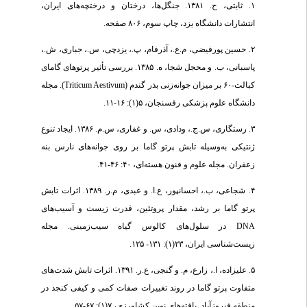
۱. ثابتی، ح. ۱۳۸۱. جنگل‌ها، درختان و درختچه‌های ایران،
انتشارات دانشگاه یزد، چاپ سوم، ۸۰۶ صفحه.
۲. حسین پورفیضی، م.ع.، آذرفام، پ.، یزدچی، س.، جباری، ش.،
پاسبانی، ب. و محجل شجا، ه. ۱۳۸۵. بررسی تأثیر پرتوهای گامای
کبالت-۶۰ بر میزان جوانه‌زنی بذر گندم (Triticum Aestivum). مجله
دانشگاه علوم پزشکی رفسنجان، ۵(۱): ۱۶-۱۱.
۳. رستگاری، س.ج.، ودادی، س. و غفاری، س.م. ۱۳۸۶. ایجاد تنوع
ژنتیکی به‌وسیله تابش پرتو گاما بر روی جوانه‌های نارس بنه
زعفران. مجله علوم و فنون هسته‌ای، ۴۰: ۴۶-۴۱.
۴. شجاعی، ب.، احسانپور، ع.ا. و عبدی، م.ر. ۱۳۸۹. اثرات تابش
پرتو گاما بر رشد، مقدار پروتئین، قدرت زیست و آسیب‌های
DNA در سلول‌های کالوس گیاه سیب‌زمینی. مجله
زیست‌شناسی ایران، ۲۳(۱): ۱۳۱- ۱۲۵.
۵. علیزاده، ا.، زارع، م. و گنجی، ع.ر. ۱۳۹۱. اثرات تابش شدت‌های
متفاوت پرتو گاما در روند تغییرات صفات کمی و کیفی کنجد در
منطقه فیروزآباد. یافته‌های نوین کشاورزی، ۷(۱): ۶۷-۵۷.