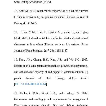
Seed Testing Association (ISTA).
17. Kafi, M. 2013. Biochemical response of two wheat cultivars
(Triticum aestivum L.) to gamma radiation. Pakistan Journal of
Botany, 45: 473-477.
18. Khan, M.M., Din, R., Qasim, M., Jehan, S., and Iqbal,
M.M. 2003. Induced mutability studies for yield and yield related
characters in three wheat (Triticum aestivum L.) varieties. Asian
Journal of Plant Sciences, 2(17-24): 1183-1187.
19. Kim, J.H., Chung, B.Y., Kim, J.S., and Wi, S.G. 2005.
Effects of in Planta gamma irradiation on growth, photosynthesis,
and antioxidative capacity of red pepper (Capsicum annuum L.)
plants. Journal of Plant Biology, 48(1): 47-56.
[
DOI:10.1007/BF03030564
]
20. Kulkarni, M.G., Street, R.A., and Staden, J.V. 2007.
Germination and seedling growth requirements for propagation of
Diosscorea dregeana (Kunth) Dur. and Schinz Atuberous