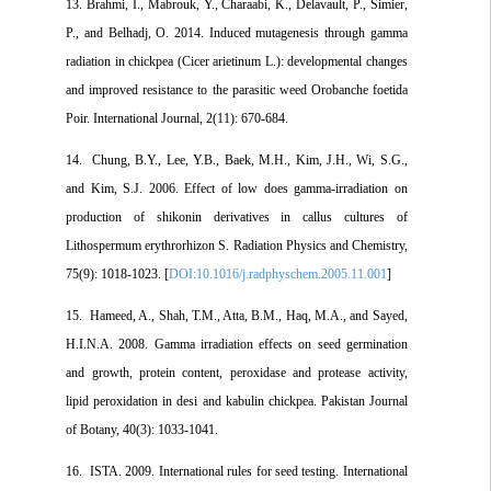
13. Brahmi, I., Mabrouk, Y., Charaabi, K., Delavault, P., Simier,
P., and Belhadj, O. 2014. Induced mutagenesis through gamma
radiation in chickpea (Cicer arietinum L.): developmental changes
and improved resistance to the parasitic weed Orobanche foetida
Poir. International Journal, 2(11): 670-684.
14. Chung, B.Y., Lee, Y.B., Baek, M.H., Kim, J.H., Wi, S.G.,
and Kim, S.J. 2006. Effect of low does gamma-irradiation on
production of shikonin derivatives in callus cultures of
Lithospermum erythrorhizon S. Radiation Physics and Chemistry,
75(9): 1018-1023. [
DOI:10.1016/j.radphyschem.2005.11.001
]
15. Hameed, A., Shah, T.M., Atta, B.M., Haq, M.A., and Sayed,
H.I.N.A. 2008. Gamma irradiation effects on seed germination
and growth, protein content, peroxidase and protease activity,
lipid peroxidation in desi and kabulin chickpea. Pakistan Journal
of Botany, 40(3): 1033-1041.
16. ISTA. 2009. International rules for seed testing. International