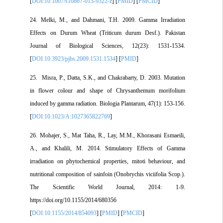
[
DOI:10.1007/s10867-013-9322-z
] [
PMID
] [
PMCID
]
24. Melki, M., and Dahmani, T.H. 2009. Gamma Irradiation
Effects on Durum Wheat (Triticum durum Desf.). Pakistan
Journal of Biological Sciences, 12(23): 1531-1534.
[
DOI:10.3923/pjbs.2009.1531.1534
] [
PMID
]
25. Misra, P., Datta, S.K., and Chakrabarty, D. 2003. Mutation
in flower colour and shape of Chrysanthemum morifolium
induced by gamma radiation. Biologia Plantarum, 47(1): 153-156.
[
DOI:10.1023/A:1027365822769
]
26. Mohajer, S., Mat Taha, R., Lay, M.M., Khorasani Esmaeili,
A., and Khalili, M. 2014. Stimulatory Effects of Gamma
irradiation on phytochemical properties, mitoti behaviour, and
nutritional composition of sainfoin (Onobrychis viciifolia Scop.).
The Scientific World Journal, 2014: 1-9.
https://doi.org/10.1155/2014/680356
[
DOI:10.1155/2014/854093
] [
PMID
] [
PMCID
]