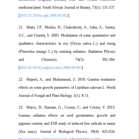
medicinal plant. South African Journal of Botany, 73(1): 131-137.
[
DOI:10.1016/j.sajb.2006.09.002
]
21. Maity, J.P., Mishra, D., Chakraborty, A., Saha, A., Santra,
S.C., and Chanda, S. 2005. Modulation of some quantitative and
qualitative characteristics in rice (Oryza sativa L.) and mung
(Phaseolus mungo L.) by ionizing radiation. Radiation Physics
and Chemistry, 74(5): 391-394.
[
DOI:10.1016/j.radphyschem.2004.08.005
]
22. Majeed, A., and Muhammad, Z. 2010. Gamma irradiation
effects on some growth parameters of Lepidium sativum L. World
Journal of Fungal and Plant Biology, 1(1): 8-11.
23. Marcu, D., Damian, G., Cosma, C., and Cristea, V. 2013.
Gamma radiation effects on seed germination, growth and
pigment content, and ESR study of induced free radicals in maize
(Zea mays). Journal of Biological Physics, 39(4): 625-634.