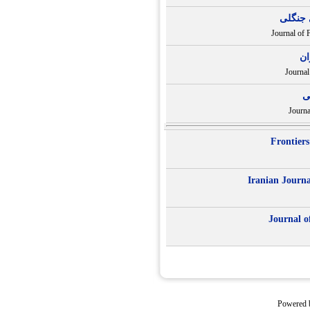
 جنگلی
Journal of 
ان
Journal
ی
Journa
Frontier
Iranian Journa
Journal o
Powered