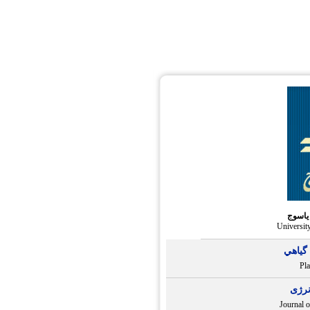
یاسوج
Universit
گياهي
Pla
نرژی
Journal o