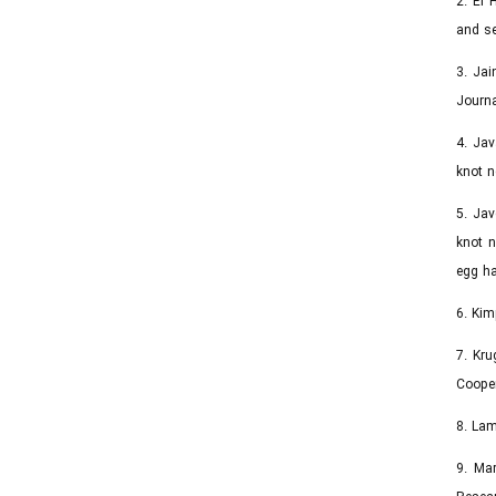
2. El
and se
3. Jai
Journa
4. Jav
knot n
5. Jav
knot n
egg ha
6. Kim
7. Kru
Cooper
8. Lam
9. Mar