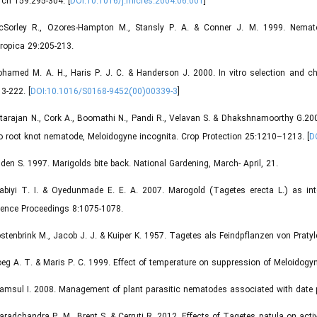
ch 159:295-304. [
DOI:10.1016/j.micres.2004.06.001
]
cSorley R., Ozores-Hampton M., Stansly P. A. & Conner J. M. 1999. Nematode
ropica 29:205-213.
hamed M. A. H., Haris P. J. C. & Handerson J. 2000. In vitro selection and ch
3-222. [
DOI:10.1016/S0168-9452(00)00339-3
]
tarajan N., Cork A., Boomathi N., Pandi R., Velavan S. & Dhakshnamoorthy G.200
 root knot nematode, Meloidogyne incognita. Crop Protection 25:1210–1213. [
D
den S. 1997. Marigolds bite back. National Gardening, March- April, 21.
labiyi T. I. & Oyedunmade E. E. A. 2007. Marogold (Tagetes erecta L.) as in
rence Proceedings 8:1075-1078.
stenbrink M., Jacob J. J. & Kuiper K. 1957. Tagetes als Feindpflanzen von Prat
oeg A. T. & Maris P. C. 1999. Effect of temperature on suppression of Meloidogy
amsul I. 2008. Management of plant parasitic nematodes associated with date 
aradchandra P. M., Brent S. & Cerruti R. 2012. Effects of Tagetes patula on ac