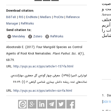
اصیت
ست و
Download citation:
Astrace
BibTeX
|
RIS
|
EndNote
|
Medlars
|
ProCite
|
Reference
تلف
Manager
|
RefWorks
نزیم
Send citation to:
ت را
شامل
Mendeley
Zotero
RefWorks
Abootorabi E.
(2017).
Four Marigold Species as Control
Agents of Root Knot Nematodes.
Plant Pathol. Sci.
.
6
(1)
,
68-79.
URL:
http://yujs.yu.ac.ir/pps/article-1-157-fa.html
معرفی چهار گونه‌ی گل جعفری مهارکننده‌ی
(۱۳۹۵).
ابوترابی المیرا.
نماتدهای غده ریشه دانش بیماری شناسی گیاهی ۶ (۱) :۷۹-۶۸
URL:
http://yujs.yu.ac.ir/pps/article-۱-۱۵۷-fa.html
1. Da
[
DOI: