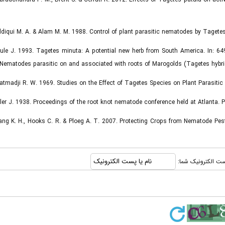
ddiqui M. A. & Alam M. M. 1988. Control of plant parasitic nematodes by Tagete
ule J. 1993. Tagetes minuta: A potential new herb from South America. In: 649
Nematodes parasitic on and associated with roots of Marogolds (Tagetes hybrid
atmadji R. W. 1969. Studies on the Effect of Tagetes Species on Plant Parasi
ler J. 1938. Proceedings of the root knot nematode conference held at Atlanta.
ng K. H., Hooks C. R. & Ploeg A. T. 2007. Protecting Crops from Nematode Pest
ا پست الکترونیک شما