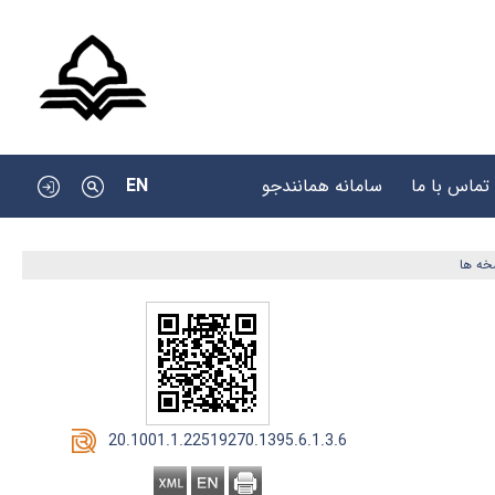
EN
تماس با ما
سامانه همانندجو
خه ها
‎ 20.1001.1.22519270.1395.6.1.3.6