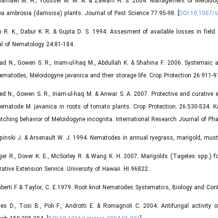
 Hamawi M. H., Youssef M. M. A. & Zawam H. S. 2004. Management of Meloidogy
a ambrosia (damsisa) plants. Journal of Pest Science 77:95-98. [
DOI:10.1007/
n R. K., Dabur K. R. & Gupta D. S. 1994. Assesment of available losses in fiel
l of Nematology 24:81-184.
ad N., Gowen S. R., Inam-ul-haq M., Abdullah K. & Shahina F. 2006. Systemaic a
ematodes, Meloidogyne javanica and their storage life. Crop Protection 26:911-91
ed N., Gowen S. R., Inam-ul-haq M. & Anwar S. A. 2007. Protective and curative
ematode M. javanica in roots of tomato plants. Crop Protection. 26:530-534. K
tching behavior of Meloidogyne incognita. International Research Journal of Ph
pinski J. & Arsenault W. J. 1994. Nematodes in annual ryegrass, marigold, must
ger R., Dover K. E., McSorley R. & Wang K. H. 2007. Marigolds (Tagetes spp.
ative Extension Service. University of Hawaii. HI 96822.
berti F & Taylor, C. E.1979. Root knot Nematodes Systematics, Biology and Con
es D., Tosi B., Poli F., Androtti E. & Romagnoli C. 2004. Antifungal activity