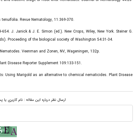
s tenuifolia. Revue Nematology, 11:369-370.
-654. J. Janick & J. E. Simon (ed.). New Crops, Wiley, New York. Steiner G.
s). Proceeding of the biological society of Washington 54:31-34.
tic Nematodes. Veenman and Zonen, NV, Wageningen, 132p.
 Plant Disease Reporter Supplement 109:133-151.
s: Using Marigold as an alternative to chemical nematicides. Plant Disease
ارسال نظر درباره این مقاله : نام کاربری ی: