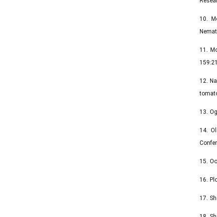
Resear
10. M
Nemat
11. Mo
159:21
12. Na
tomato
13. Og
14. O
Confe
15. Oo
16. Pl
17. Sh
18. Sh