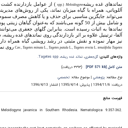
نماتد
های
غده ریشه
از عوامل بازدارنده کشت 
spp.)
Meloidogyne
آللوپاتی، همراه با گیاه میزبان نماتد، یکی از روش‌های مدیری
می‌تواند جایگزین مناسبی برای حذف و یا کاهش مصرف سموم آلا
و شامل بیش از
50 گونه می‌باشند که
به‌عنوان گیاهان زینتی
نماتدها به اثبات رسیده است. بنابراین گل­های­ جعفری می‌توانن
آلفا- ترتینیل
علاوه بر اثر بازدارندگی روی نماتدهای غده ریشه،
س
نیز مهار نموده و نقش مثبتی در رشد رویشی گیاه همراه دارن
روی نما
Cav.
, Tagetes minuta
L.
, Tagetes patula
L.
, Tagetes erecta
L.
tenuiifolia
Tagetes
Tagetes spp.
،
نماتد غده ریشه
،
گل‌جعفری
واژه‌های کلیدی:
(۳۲۹۳ دریافت)
[PDF 571 kb]
متن کامل
نوع مطالعه:
پژوهشي
| موضوع مقاله:
تخصصي
دریافت: 1394/11/6 | پذیرش: 1395/4/14 | انتشار: 1396/4/13
فهرست منابع
eloidogyne javanica in Southern Rhodesia. Nematologica 9:357-362.