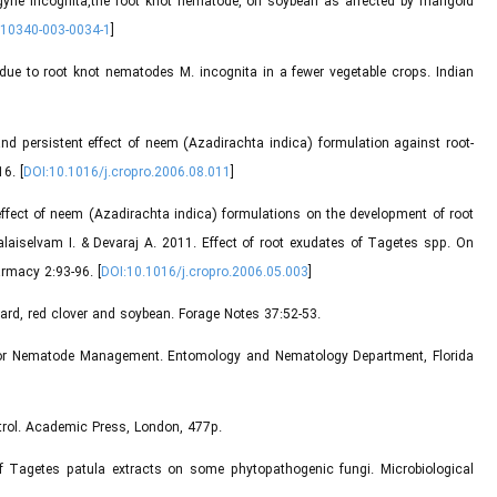
ne incognita,the root knot nematode, on soybean as affected by marigold
s10340-003-0034-1
]
d due to root knot nematodes M. incognita in a fewer vegetable crops. Indian
nd persistent effect of neem (Azadirachta indica) formulation against root-
6. [
DOI:10.1016/j.cropro.2006.08.011
]
 effect of neem (Azadirachta indica) formulations on the development of root
alaiselvam I. & Devaraj A. 2011. Effect of root exudates of Tagetes spp. On
armacy 2:93-96. [
DOI:10.1016/j.cropro.2006.05.003
]
ard, red clover and soybean. Forage Notes 37:52-53.
) for Nematode Management. Entomology and Nematology Department, Florida
trol. Academic Press, London, 477p.
 of Tagetes patula extracts on some phytopathogenic fungi. Microbiological