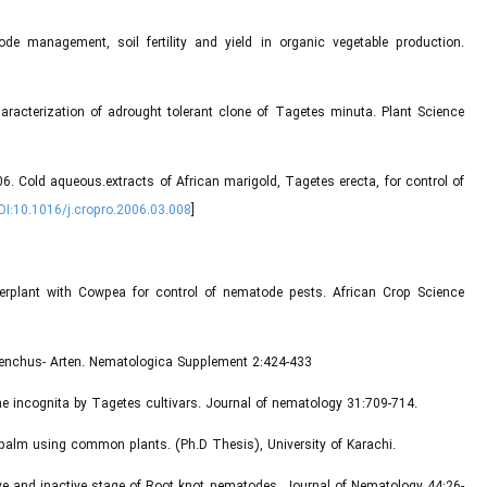
 management, soil fertility and yield in organic vegetable production.
aracterization of adrought tolerant clone of Tagetes minuta. Plant Science
6. Cold aqueous.extracts of African marigold, Tagetes erecta, for control of
OI:10.1016/j.cropro.2006.03.008
]
terplant with Cowpea for control of nematode pests. African Crop Science
ylenchus- Arten. Nematologica Supplement 2:424-433
ne incognita by Tagetes cultivars. Journal of nematology 31:709-714.
palm using common plants. (Ph.D Thesis), University of Karachi.
tive and inactive stage of Root knot nematodes. Journal of Nematology 44:26-