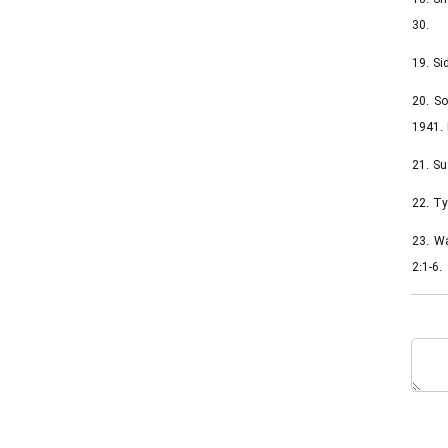
30.
19. Si
20. So
1941. 
21. Su
22. Ty
23. Wa
2:1-6.