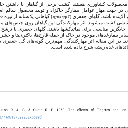
) محصولات
کشاورزی
هستند.
کشت برخی از گیاهان با داشتن خ
تی در جهت مهار
عوامل بیمارگر خاکزاد و تولید محصول سالم ا
گیاهانی یک‌ساله از تیره
)
جعفری (
ینده باشد. گل­های
ae
agete
s
spp.
T
 پوششی کشت
می­شوند
اثر مهار‌کنندگی
این گیاهان
روی جنس‌های مخ
.
با ترشح آ
جعفری
گل­های
.
جایگزین مناسبی برای نماتدکش­ها باشند
د
ایر بیمارغدهای موجود در خاک از جمله قارچ‌ها، باکتری‌ها و حشرا
د. در این مقاله اثر مهارکنندگی مهم‌ترین گونه‌های گل جعفری 
تدهای غده ریشه
شرح داده شده است.
ulton R. A. C. & Curtis R. F. 1963. The effects of Tagetes spp. on M
10.1163/187529263X00890
]