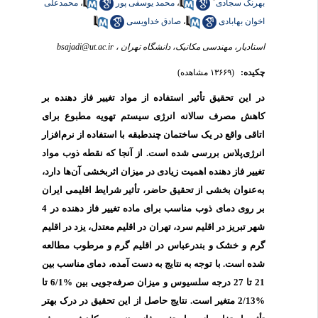
بهرنگ سجادی
،
محمد یوسفی پور
،
محمدعلی
اخوان بهابادی
،
صادق خداویسی
استادیار، مهندسی مکانیک، دانشگاه تهران ،
bsajadi@ut.ac.ir
چکیده:
(۱۳۶۶۹ مشاهده)
در این تحقیق تأثیر استفاده از مواد تغییر فاز دهنده بر
کاهش مصرف سالانه انرژی سیستم تهویه مطبوع برای
اتاقی واقع در یک ساختمان چندطبقه با استفاده از نرم‌افزار
انرژی‌پلاس بررسی شده است. از آنجا که نقطه ذوب مواد
تغییر فاز دهنده اهمیت زیادی در میزان اثربخشی آن‌ها دارد،
به‌عنوان بخشی از تحقیق حاضر، تأثیر شرایط اقلیمی ایران
بر روی دمای ذوب مناسب برای ماده تغییر فاز دهنده در 4
شهر تبریز در اقلیم سرد، تهران در اقلیم معتدل، یزد در اقلیم
گرم و خشک و بندرعباس در اقلیم گرم و مرطوب مطالعه
شده است. با توجه به نتایج به دست آمده، دمای مناسب بین
21 تا 27 درجه سلسیوس و میزان صرفه‌جویی بین %6/1 تا
%2/13 متغیر است. نتایج حاصل از این تحقیق در درک بهتر