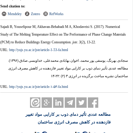
Send citation to:
Mendeley
Zotero
RefWorks
Sajadi B, Yousefipour M, Akhavan-Behabadi M A, Khodaveisi S.
(2017).
Numerical
Study of The Melting Temperature Effect on The Performance of Phase Change Materials
(PCM) to Reduce Buildings Energy Consumption.
jste
.
3
(2)
, 13-22.
URL:
http://yujs.yu.ac.ir/jste/article-1-53-fa.html
سجادی بهرنگ، یوسفی پور محمد، اخوان بهابادی محمدعلی، خداویسی صادق.
(۱۳۹۶).
مطالعه عددی تأثیر دمای ذوب بر کارایی مواد تغییر فازدهنده در کاهش مصرف انرژی
ساختمان نشریه مباحث برگزیده در انرِژی ۳ (۲) :۲۲-۱۳
URL:
http://yujs.yu.ac.ir/jste/article-۱-۵۳-fa.html
مطالعه عددی تأثیر دمای ذوب بر کارایی مواد تغییر
فازدهنده در کاهش مصرف انرژی ساختمان
*