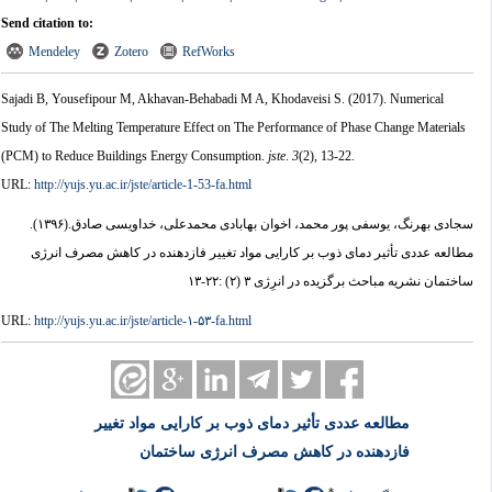
Send citation to:
Mendeley
Zotero
RefWorks
Sajadi B, Yousefipour M, Akhavan-Behabadi M A, Khodaveisi S.
(2017).
Numerical
Study of The Melting Temperature Effect on The Performance of Phase Change Materials
(PCM) to Reduce Buildings Energy Consumption.
jste
.
3
(2)
, 13-22.
URL:
http://yujs.yu.ac.ir/jste/article-1-53-fa.html
سجادی بهرنگ، یوسفی پور محمد، اخوان بهابادی محمدعلی، خداویسی صادق.
(۱۳۹۶).
مطالعه عددی تأثیر دمای ذوب بر کارایی مواد تغییر فازدهنده در کاهش مصرف انرژی
ساختمان نشریه مباحث برگزیده در انرِژی ۳ (۲) :۲۲-۱۳
URL:
http://yujs.yu.ac.ir/jste/article-۱-۵۳-fa.html
مطالعه عددی تأثیر دمای ذوب بر کارایی مواد تغییر
فازدهنده در کاهش مصرف انرژی ساختمان
*