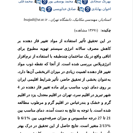
بهرنگ سجادی
،
محمد یوسفی پور
،
محمدعلی
اخوان بهابادی
،
صادق خداویسی
استادیار، مهندسی مکانیک، دانشگاه تهران ،
bsajadi@ut.ac.ir
چکیده:
(۱۳۶۹۱ مشاهده)
در این تحقیق تأثیر استفاده از مواد تغییر فاز دهنده بر
کاهش مصرف سالانه انرژی سیستم تهویه مطبوع برای
اتاقی واقع در یک ساختمان چندطبقه با استفاده از نرم‌افزار
انرژی‌پلاس بررسی شده است. از آنجا که نقطه ذوب مواد
تغییر فاز دهنده اهمیت زیادی در میزان اثربخشی آن‌ها دارد،
به‌عنوان بخشی از تحقیق حاضر، تأثیر شرایط اقلیمی ایران
بر روی دمای ذوب مناسب برای ماده تغییر فاز دهنده در 4
شهر تبریز در اقلیم سرد، تهران در اقلیم معتدل، یزد در اقلیم
گرم و خشک و بندرعباس در اقلیم گرم و مرطوب مطالعه
شده است. با توجه به نتایج به دست آمده، دمای مناسب بین
21 تا 27 درجه سلسیوس و میزان صرفه‌جویی بین %6/1 تا
%2/13 متغیر است. نتایج حاصل از این تحقیق در درک بهتر