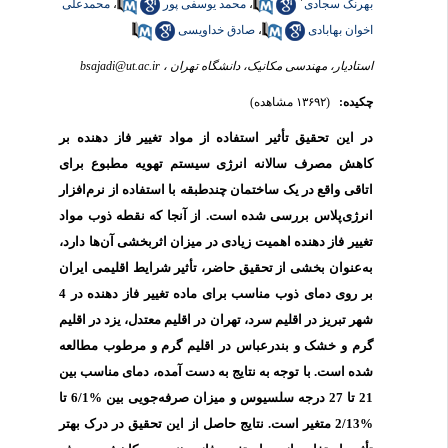
بهرنگ سجادی
،
محمد یوسفی پور
،
محمدعلی
اخوان بهابادی
،
صادق خداویسی
استادیار، مهندسی مکانیک، دانشگاه تهران ،
bsajadi@ut.ac.ir
چکیده:
(۱۳۶۹۲ مشاهده)
در این تحقیق تأثیر استفاده از مواد تغییر فاز دهنده بر
کاهش مصرف سالانه انرژی سیستم تهویه مطبوع برای
اتاقی واقع در یک ساختمان چندطبقه با استفاده از نرم‌افزار
انرژی‌پلاس بررسی شده است. از آنجا که نقطه ذوب مواد
تغییر فاز دهنده اهمیت زیادی در میزان اثربخشی آن‌ها دارد،
به‌عنوان بخشی از تحقیق حاضر، تأثیر شرایط اقلیمی ایران
بر روی دمای ذوب مناسب برای ماده تغییر فاز دهنده در 4
شهر تبریز در اقلیم سرد، تهران در اقلیم معتدل، یزد در اقلیم
گرم و خشک و بندرعباس در اقلیم گرم و مرطوب مطالعه
شده است. با توجه به نتایج به دست آمده، دمای مناسب بین
21 تا 27 درجه سلسیوس و میزان صرفه‌جویی بین %6/1 تا
%2/13 متغیر است. نتایج حاصل از این تحقیق در درک بهتر