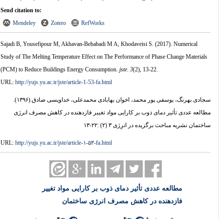
Send citation to:
Mendeley
Zotero
RefWorks
Sajadi B, Yousefipour M, Akhavan-Behabadi M A, Khodaveisi S.
(2017).
Numerical
Study of The Melting Temperature Effect on The Performance of Phase Change Materials
(PCM) to Reduce Buildings Energy Consumption.
jste
.
3
(2)
, 13-22.
URL:
http://yujs.yu.ac.ir/jste/article-1-53-fa.html
سجادی بهرنگ، یوسفی پور محمد، اخوان بهابادی محمدعلی، خداویسی صادق.
(۱۳۹۶).
مطالعه عددی تأثیر دمای ذوب بر کارایی مواد تغییر فازدهنده در کاهش مصرف انرژی
ساختمان نشریه مباحث برگزیده در انرِژی ۳ (۲) :۲۲-۱۳
URL:
http://yujs.yu.ac.ir/jste/article-۱-۵۳-fa.html
مطالعه عددی تأثیر دمای ذوب بر کارایی مواد تغییر
فازدهنده در کاهش مصرف انرژی ساختمان
*