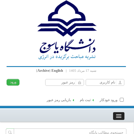
نشریه مباحث برگزیده در انرژی
Archive
English
شنبه 17 مرداد 1405
|
]
[
ورود خودکار
ثبت نام
بازیابی رمز عبور