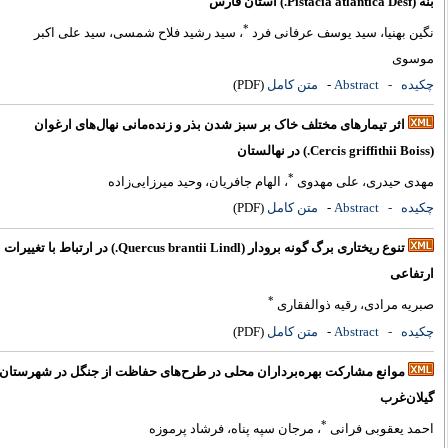
ه (Pistacia atlantica Desf.) استان فارس
*
گین بهنیا، سید یوسف عرفانی فرد
، سید رشید فلاح شمسی، سید علی اکبر
وسوی
کیده
- Abstract
-
متن کامل
(PDF)
اثر تیمارهای مختلف خاک بر سبز شدن بذر و زنده‌مانی نهال‌های ارغوان
Cercis griffit.) در نهالستان
*
هدی حیدری، علی مهدوی
، الهام جافریان، وحید میرزایی‌زاده
کیده
- Abstract
-
متن کامل
(PDF)
تنوع ریختاری برگ گونه برودار (Quercus brantii Lindl.) در ارتباط با تغییرات
رتفاعی
*
بریه مرادی، رقیه ذوالفقاری
کیده
- Abstract
-
متن کامل
(PDF)
موانع مشارکت بهره‌برداران محلی در طرح‌های حفاظت از جنگل در شهرستان
یلان‌غرب
*
حمد یعقوبی فرانی
، مرجان سپه پناه، فرشاد پرموزه