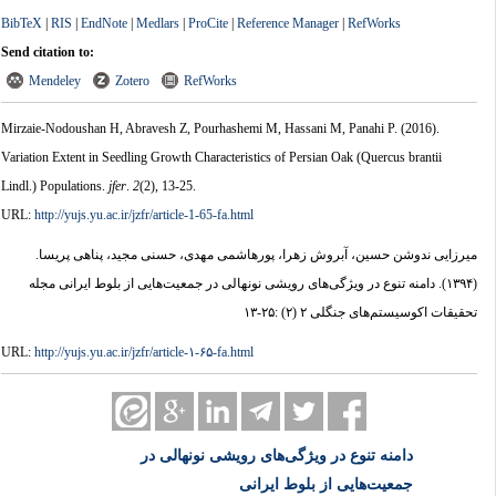
BibTeX
|
RIS
|
EndNote
|
Medlars
|
ProCite
|
Reference Manager
|
RefWorks
Send citation to:
Mendeley
Zotero
RefWorks
Mirzaie-Nodoushan H, Abravesh Z, Pourhashemi M, Hassani M, Panahi P.
(2016).
Variation Extent in Seedling Growth Characteristics of Persian Oak (Quercus brantii
Lindl.) Populations.
jfer
.
2
(2)
, 13-25.
URL:
http://yujs.yu.ac.ir/jzfr/article-1-65-fa.html
میرزایی ندوشن حسین، آبروش زهرا، پورهاشمی مهدی، حسنی مجید، پناهی پریسا.
(۱۳۹۴).
دامنه تنوع در ویژگی‌های رویشی نونهالی در جمعیت‌هایی از بلوط ایرانی مجله
تحقیقات اکوسیستم‌های جنگلی ۲ (۲) :۲۵-۱۳
URL:
http://yujs.yu.ac.ir/jzfr/article-۱-۶۵-fa.html
دامنه تنوع در ویژگی‌های رویشی نونهالی در
جمعیت‌هایی از بلوط ایرانی