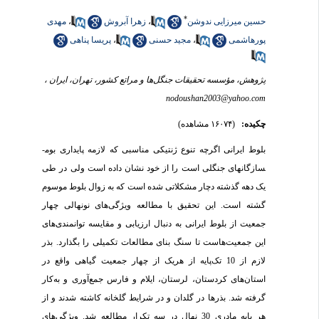
*
حسین میرزایی ندوشن
،
زهرا آبروش
،
مهدی
پورهاشمی
،
مجید حسنی
،
پریسا پناهی
پژوهش، مؤسسه تحقیقات جنگل‌ها و مراتع کشور، تهران، ایران ،
nodoushan2003@yahoo.com
چکیده:
(۱۶۰۷۴ مشاهده)
بلوط ایرانی اگرچه تنوع ژنتیکی مناسبی که لازمه پایداری بوم­
سازگان­های جنگلی است را از خود نشان داده است ولی در طی
یک دهه گذشته دچار مشکلاتی شده است که به زوال بلوط موسوم
گشته است. این تحقیق با مطالعه ویژگی‌های نونهالی چهار
جمعیت از بلوط ایرانی به دنبال ارزیابی و مقایسه توانمندی‌های
این جمعیت‌هاست تا سنگ بنای مطالعات تکمیلی را بگذارد. بذر
لازم از 10 تک‌پایه از هریک از چهار جمعیت گیاهی واقع در
استان‌های کردستان، لرستان، ایلام و فارس جمع‌آوری و به‌کار
گرفته شد. بذرها در گلدان و در شرایط گلخانه کاشته شدند و از
هر پایه مادری 30 نهال در سه تکرار مطالعه شد. ویژگی‌های