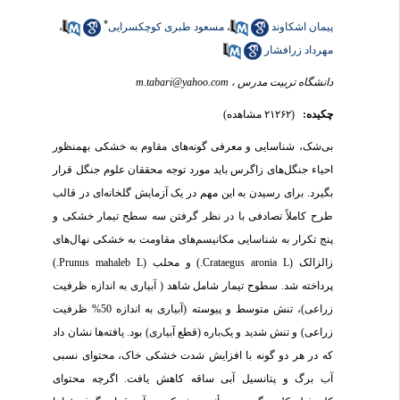
*
پیمان اشکاوند
،
مسعود طبری کوچکسرایی
،
مهرداد زرافشار
دانشگاه تربیت مدرس ،
m.tabari@yahoo.com
چکیده:
(۲۱۲۶۲ مشاهده)
بی‌شک، شناسایی و معرفی گونه‌های مقاوم به خشکی بهمنظور
احیاء جنگل‌های زاگرس باید مورد توجه محققان علوم جنگل قرار
بگیرد. برای رسیدن به این مهم در یک آزمایش گلخانه‌ای در قالب
طرح کاملاً تصادفی با در نظر گرفتن سه سطح تیمار خشکی و
پنج تکرار به شناسایی مکانیسم‌های مقاومت به خشکی نهال‌های
زالزالک (Crataegus aronia L.) و محلب (Prunus mahaleb L.)
پرداخته شد. سطوح تیمار شامل شاهد ( آبیاری به اندازه ظرفیت
زراعی)، تنش متوسط و پیوسته (آبیاری به اندازه 50% ظرفیت
زراعی) و تنش شدید و یک‌باره (قطع آبیاری) بود. یافته‌ها نشان داد
که در هر دو گونه با افزایش شدت خشکی خاک، محتوای نسبی
آب برگ و پتانسیل آبی ساقه کاهش یافت. اگرچه محتوای