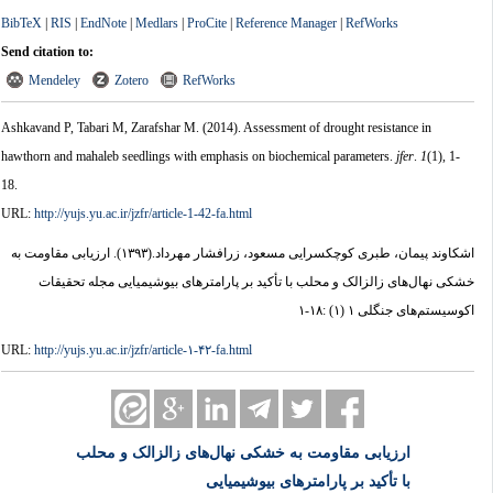
BibTeX
|
RIS
|
EndNote
|
Medlars
|
ProCite
|
Reference Manager
|
RefWorks
Send citation to:
Mendeley
Zotero
RefWorks
Ashkavand P, Tabari M, Zarafshar M.
(2014).
Assessment of drought resistance in
hawthorn and mahaleb seedlings with emphasis on biochemical parameters.
jfer
.
1
(1)
, 1-
18.
URL:
http://yujs.yu.ac.ir/jzfr/article-1-42-fa.html
اشکاوند پیمان، طبری کوچکسرایی مسعود، زرافشار مهرداد.
(۱۳۹۳).
ارزیابی مقاومت به
خشکی نهال‌های زالزالک و محلب با تأکید بر پارامترهای بیوشیمیایی مجله تحقیقات
اکوسیستم‌های جنگلی ۱ (۱) :۱۸-۱
URL:
http://yujs.yu.ac.ir/jzfr/article-۱-۴۲-fa.html
ارزیابی مقاومت به خشکی نهال‌های زالزالک و محلب
با تأکید بر پارامترهای بیوشیمیایی