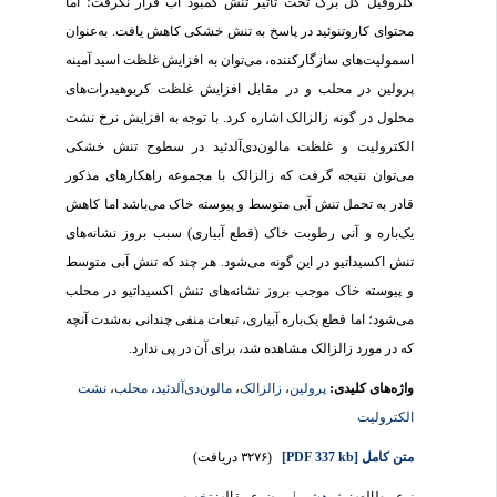
کلروفیل کل برگ تحت تأثیر تنش کمبود آب قرار نگرفت؛ اما
محتوای کاروتنوئید در پاسخ به تنش خشکی کاهش یافت. به‌عنوان
اسمولیت‌های سازگارکننده، می‌توان به افزایش غلظت اسید آمینه
پرولین در محلب و در مقابل افزایش غلظت کربوهیدرات‌های
محلول در گونه زالزالک اشاره کرد. با توجه به افزایش نرخ نشت
الکترولیت و غلظت مالون‌دی‌آلدئید در سطوح تنش خشکی
می‌توان نتیجه گرفت که زالزالک با مجموعه راهکارهای مذکور
قادر به تحمل تنش آبی متوسط و پیوسته خاک می‌باشد اما کاهش
یک‌باره و آنی رطوبت خاک (قطع آبیاری) سبب بروز نشانه‌های
تنش اکسیداتیو در این گونه می‌شود. هر چند که تنش آبی متوسط
و پیوسته خاک موجب بروز نشانه‌های تنش اکسیداتیو در محلب
می‌شود؛ اما قطع یک‌باره آبیاری، تبعات منفی چندانی به‌شدت آنچه
که در مورد زالزالک مشاهده شد، برای آن در پی ندارد.
واژه‌های کلیدی:
پرولین
،
زالزالک
،
مالون‌دی‌آلدئید
،
محلب
،
نشت
الکترولیت
متن کامل
[PDF 337 kb]
(۳۲۷۶ دریافت)