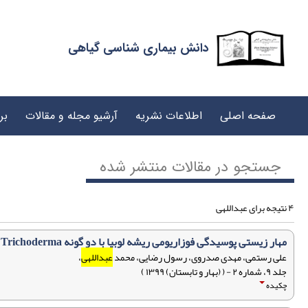
دانش بیماری شناسی گیاهی
صفحه اصلی
اطلاعات نشریه
آرشیو مجله و مقالات
بر
جستجو در مقالات منتشر شده
۴ نتیجه برای عبداللهی
مهار زیستی پوسیدگی فوزاریومی ریشه لوبیا با دو گونه Trichoderma و Pseudomonas fluorescens
علی رستمی، مهدی صدروی، رسول رضایی، محمد
عبداللهی
،
جلد ۹، شماره ۲ - ( (بهار و تابستان) ۱۳۹۹ )
چکیده