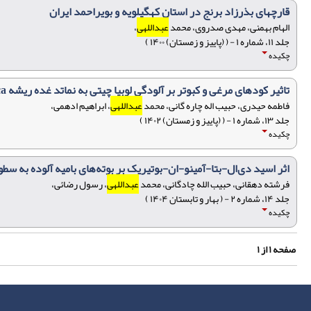
قارچهای بذرزاد برنج در استان کهگیلویه و بویراحمد ایران
الهام بهمنی، مهدی صدروی، محمد
عبداللهی
،
جلد ۱۱، شماره ۱ - ( (پاییز و زمستان) ۱۴۰۰ )
چکیده
تاثیر کودهای مرغی و کبوتر بر آلودگی لوبیا چیتی به نماتد غده ریشه Meloidogyne javanica
فاطمه حیدری، حبیب اله چاره گانی، محمد
عبداللهی
، ابراهیم ادهمی،
جلد ۱۳، شماره ۱ - ( (پاییز و زمستان) ۱۴۰۲ )
چکیده
اثر اسید دی‌ال-‌بتا-آمینو-ان-بوتیریک بر بوته‌های بامیه آلوده به سطوح مختلف جمعیت 
فرشته دهقانی، حبیب الله چادگانی، محمد
عبداللهی
، رسول رضائی،
جلد ۱۴، شماره ۲ - ( بهار و تابستان ۱۴۰۴ )
چکیده
صفحه
۱
از
۱