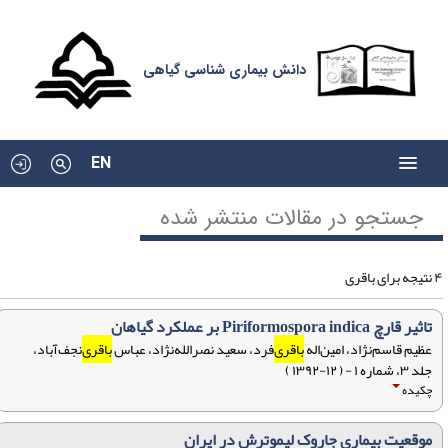
دانش بیماری شناسی گیاهی
EN
جستجو در مقالات منتشر شده
ای باقری
تاثیر قارچ Piriformospora indica بر عملکرد گیاهان
عظیم قاسم‌نژاد، امین‌اله
باقری
‌فرد، سعید نصرالله‌نژاد، عباس
باقری
‌نجف‌آباد،
جلد ۳، شماره ۱ - ( ۱۲-۱۳۹۲ )
چکیده
موقعیت بیماری جاروک لیموترش در ایران