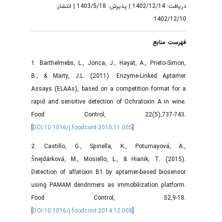
دریافت: 1402/12/14 | پذیرش: 1403/5/18 | انتشار:
1402/12/10
فهرست منابع
1. Barthelmebs, L., Jonca, J., Hayat, A., Prieto-Simon,
B., & Marty, J.L. (2011). Enzyme-Linked Aptamer
Assays (ELAAs), based on a competition format for a
rapid and sensitive detection of Ochratoxin A in wine.
Food Control, 22(5),737-743.
[
DOI:10.1016/j.foodcont.2010.11.005
]
2. Castillo, G., Spinella, K., Poturnayová, A.,
Šnejdárková, M., Mosiello, L., & Hianik, T. (2015).
Detection of aflatoxin B1 by aptamer-based biosensor
using PAMAM dendrimers as immobilization platform.
Food Control, 52,9-18.
[
DOI:10.1016/j.foodcont.2014.12.008
]