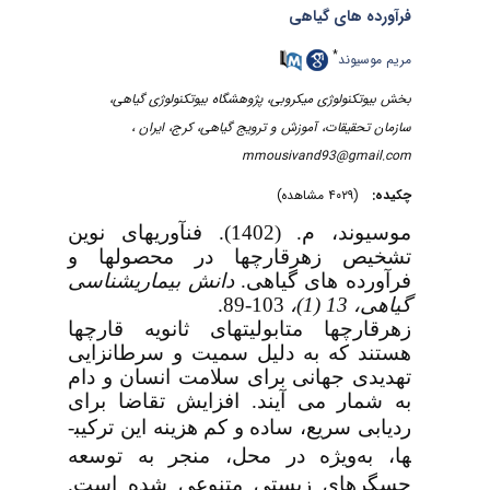
فرآورده های گیاهی
*
مریم موسیوند
بخش بیوتکنولوژی میکروبی، پژوهشگاه بیوتکنولوژی گیاهی،
سازمان تحقیقات، آموزش و ترویج گیاهی، کرج، ایران ،
mmousivand93@gmail.com
چکیده:
(۴۰۲۹ مشاهده)
موسیوند، م. (1402).
فنآوری­های نوین
تشخیص زهرقارچ­ها در محصول­ها و
فرآورده ­های گیاهی.
دانش بیماری
شناسی
-89.
103
،
13 (1)
گیاهی،
زهرقارچ­ها متابولیت­های ثانویه قارچ­ها
هستند که به دلیل سمیت و سرطانزایی
تهدیدی جهانی برای سلامت انسان و دام
به شمار می ­آیند. افزایش تقاضا برای
ردیابی سریع، ساده و کم هزینه این
ترکیب­
ها، به‌ویژه در محل، منجر به توسعه
حسگرهای زیستی متنوعی شده است.