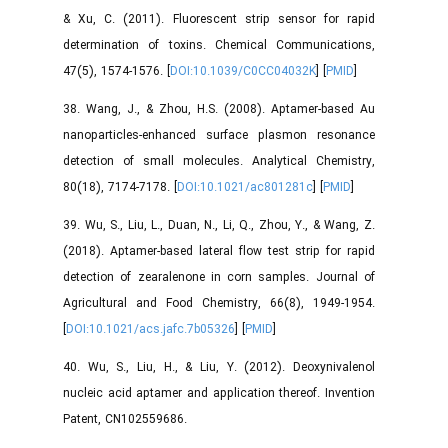
& Xu, C. (2011). Fluorescent strip sensor for rapid
determination of toxins. Chemical Communications,
47(5), 1574-1576. [
DOI:10.1039/C0CC04032K
] [
PMID
]
38. Wang, J., & Zhou, H.S. (2008). Aptamer-based Au
nanoparticles-enhanced surface plasmon resonance
detection of small molecules. Analytical Chemistry,
80(18), 7174-7178. [
DOI:10.1021/ac801281c
] [
PMID
]
39. Wu, S., Liu, L., Duan, N., Li, Q., Zhou, Y., & Wang, Z.
(2018). Aptamer-based lateral flow test strip for rapid
detection of zearalenone in corn samples. Journal of
Agricultural and Food Chemistry, 66(8), 1949-1954.
[
DOI:10.1021/acs.jafc.7b05326
] [
PMID
]
40. Wu, S., Liu, H., & Liu, Y. (2012). Deoxynivalenol
nucleic acid aptamer and application thereof. Invention
Patent, CN102559686.