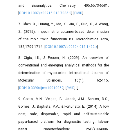
and Bioanalytical Chemistry, 405,6573-6581.
[
DOI:10.1007/s00216-013-7085-9
] [
PMID
]
7. Chen, X., Huang, Y., Ma, X., Jia, F., Guo, X., & Wang,
Z. (2015). Impedimetric aptamer-based determination
of the mold toxin fumonisin B1. Microchimica Acta,
182,1709-1714. [
DOI:10.1007/s00604-015-1492-x
]
8. Cigić, I.K., & Prosen, H. (2009). An overview of
conventional and emerging analytical methods for the
determination of mycotoxins. International Journal of
Molecular Sciences, 10(1), 62-115.
[
DOI:10.3390/ijms10010062
] [
PMID
] [
]
9. Costa, M.N., Veigas, B., Jacob, J.M., Santos, D.S.,
Gomes, J., Baptista, P.V., & Fortunato, E. (2014). A low
cost, safe, disposable, rapid and self-sustainable
paper-based platform for diagnostic testing: lab-on-
paper. Nanotechnology, 25(9),094006.