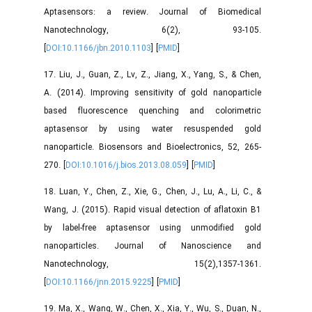
Aptasensors: a review. Journal of Biomedical
Nanotechnology, 6(2), 93-105.
[
DOI:10.1166/jbn.2010.1103
] [
PMID
]
17. Liu, J., Guan, Z., Lv, Z., Jiang, X., Yang, S., & Chen,
A. (2014). Improving sensitivity of gold nanoparticle
based fluorescence quenching and colorimetric
aptasensor by using water resuspended gold
nanoparticle. Biosensors and Bioelectronics, 52, 265-
270. [
DOI:10.1016/j.bios.2013.08.059
] [
PMID
]
18. Luan, Y., Chen, Z., Xie, G., Chen, J., Lu, A., Li, C., &
Wang, J. (2015). Rapid visual detection of aflatoxin B1
by label-free aptasensor using unmodified gold
nanoparticles. Journal of Nanoscience and
Nanotechnology, 15(2),1357-1361.
[
DOI:10.1166/jnn.2015.9225
] [
PMID
]
19. Ma, X., Wang, W., Chen, X., Xia, Y., Wu, S., Duan, N.,