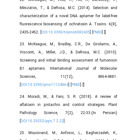
Mészáros, T., & DeRosa, M.C. (2014). Selection and
characterization of a novel DNA aptamer for label-free
fluorescence biosensing of ochratoxin A. Toxins. 6(8),
2435-2452. [
DOI:10.3390/toxins6082435
] [
PMID
] [
]
23. McKeague, M., Bradley, C.R., De Girolamo, A.,
Visconti, A., Miller, J.D., & DeRosa, M.C. (2010).
Screening and initial binding assessment of fumonisin
B1 aptamers. International Journal of Molecular
Sciences, 11(12), 4864-4881.
[
DOI:10.3390/ijms11124864
] [
PMID
] [
]
24. Moradi, M., & Fani, S. R. (2018). A review of
aflatoxin in pistachio and control strategies. Plant
Pathology Science, 7(2), 22-33.(In Persian)
[
DOI:10.29252/pps.7.2.22
]
25. Mousivand, M., Anfossi, L., Bagherzadeh, K.,