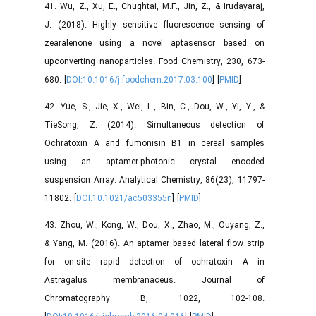
41. Wu, Z., Xu, E., Chughtai, M.F., Jin, Z., & Irudayaraj,
J. (2018). Highly sensitive fluorescence sensing of
zearalenone using a novel aptasensor based on
upconverting nanoparticles. Food Chemistry, 230, 673-
680. [
DOI:10.1016/j.foodchem.2017.03.100
] [
PMID
]
42. Yue, S., Jie, X., Wei, L., Bin, C., Dou, W., Yi, Y., &
TieSong, Z. (2014). Simultaneous detection of
Ochratoxin A and fumonisin B1 in cereal samples
using an aptamer-photonic crystal encoded
suspension Array. Analytical Chemistry, 86(23), 11797-
11802. [
DOI:10.1021/ac503355n
] [
PMID
]
43. Zhou, W., Kong, W., Dou, X., Zhao, M., Ouyang, Z.,
& Yang, M. (2016). An aptamer based lateral flow strip
for on-site rapid detection of ochratoxin A in
Astragalus membranaceus. Journal of
Chromatography B, 1022, 102-108.