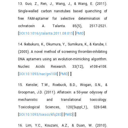
13. Guo, Z., Ren, J., Wang, J., & Wang, E. (2011).
Single-walled carbon nanotubes based quenching of
free FAM-aptamer for selective determination of
ochratoxin A. Talanta. 85(5), 2517-2521.
[
DOI:10.1016/j.talanta.2011.08.015
] [
PMID
]
14. Ikebukuro, K., Okumura, Y., Sumikura, K., & Karube, I.
(2005). A novel method of screening thrombin-inhibiting
DNA aptamers using an evolution-mimicking algorithm.
Nucleic Acids Research. 33(12), e108-e108.
[
DOI:10.1093/nar/gni108
] [
PMID
] [
]
15. Kensler, T.W., Roebuck, B.D., Wogan, G.N., &
Groopman, J.D. (2011). Aflatoxin: a 50-year odyssey of
mechanistic and translational toxicology.
Toxicological Sciences, 120(Suppl_1), S28-S48.
[
DOI:10.1093/toxsci/kfq283
] [
PMID
] [
]
16. Lim, Y.C., Kouzani, A.Z., & Duan, W. (2010).