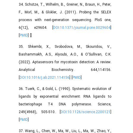
34. Schütze, T., Wilhelm, B., Greiner, N., Braun, H., Peter,
F., Mörl, M., & Glökler, J. (2011). Probing the SELEX
process with next-generation sequencing. PloS one,
6(12), e29604. [
DOI:10.1371/journal.pone.0029604
]
[
PMID
] [
]
35. Shkembi, X., Svobodova, M., Skouridou, V.,
Bashammakh, A.S., Alyoubi, A.O., & O'Sullivan, C.K.
(2022). Aptasensors for mycotoxin detection: A review.
Analytical Biochemistry. 644,114156.
[
DOI:10.1016/j.ab.2021.114156
] [
PMID
]
36. Tuerk, C., & Gold, L. (1990). Systematic evolution of
ligands by exponential enrichment: RNA ligands to
bacteriophage T4 DNA polymerase. Science,
249(4968), 505-510. [
DOI:10.1126/science.2200121
]
[
PMID
]
37. Wang, L., Chen, W., Ma, W., Liu, L., Ma, W., Zhao, Y.,