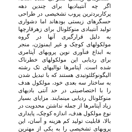
اگر چه آنتی­بادی­ها برای چندین دهه
پرکاربردترین پروب تشخیصی در طراحی
حسگرهای زیستی بوده­اند اما دشواری
تولید آنتی­بادی منوکلونال برای زهرقارچ­ها
به دلیل قرارگیری آنها در گروه
مولکولهای کوچک و غیر ایمنوژن، منجر
به ابداع فنآوری نوین پروب­های آپتامری
برای ردیابی این مولکول­های خطرناک
شده است. آپتامرها توالی­های تک رشته
الیگونوکلئوتیدی هستند که با تبدیل شدن
به ساختار سه بعدی خود، مولکول هدف
را با اختصاصیتی در حد آنتی­ بادی­های
منوکلونال ردیابی می­نمایند. مزایای بسیار
زیاد آپتامرها از جمله نداشتن محدویت در
نوع مولکول هدف، اندازه کوچک، پایداری
بالا، قابلیت تولید کم هزینه و آسان، این
پروب­های تشخیصی را به یکی از مهترین