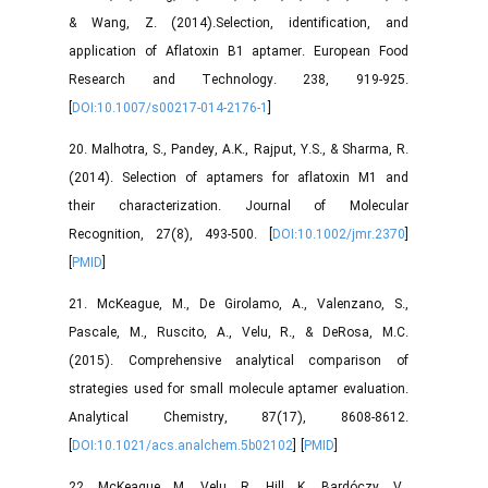
& Wang, Z. (2014).Selection, identification, and
application of Aflatoxin B1 aptamer. European Food
Research and Technology. 238, 919-925.
[
DOI:10.1007/s00217-014-2176-1
]
20. Malhotra, S., Pandey, A.K., Rajput, Y.S., & Sharma, R.
(2014). Selection of aptamers for aflatoxin M1 and
their characterization. Journal of Molecular
Recognition, 27(8), 493-500. [
DOI:10.1002/jmr.2370
]
[
PMID
]
21. McKeague, M., De Girolamo, A., Valenzano, S.,
Pascale, M., Ruscito, A., Velu, R., & DeRosa, M.C.
(2015). Comprehensive analytical comparison of
strategies used for small molecule aptamer evaluation.
Analytical Chemistry, 87(17), 8608-8612.
[
DOI:10.1021/acs.analchem.5b02102
] [
PMID
]
22. McKeague, M., Velu, R., Hill, K., Bardóczy, V.,