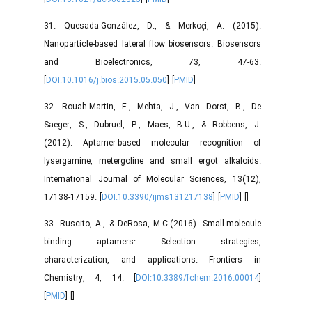
31. Quesada-González, D., & Merkoçi, A. (2015).
Nanoparticle-based lateral flow biosensors. Biosensors
and Bioelectronics, 73, 47-63.
[
DOI:10.1016/j.bios.2015.05.050
] [
PMID
]
32. Rouah-Martin, E., Mehta, J., Van Dorst, B., De
Saeger, S., Dubruel, P., Maes, B.U., & Robbens, J.
(2012). Aptamer-based molecular recognition of
lysergamine, metergoline and small ergot alkaloids.
International Journal of Molecular Sciences, 13(12),
17138-17159. [
DOI:10.3390/ijms131217138
] [
PMID
] [
]
33. Ruscito, A., & DeRosa, M.C.(2016). Small-molecule
binding aptamers: Selection strategies,
characterization, and applications. Frontiers in
Chemistry, 4, 14. [
DOI:10.3389/fchem.2016.00014
]
[
PMID
] [
]