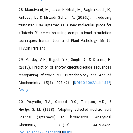
28. Mousivand, M., Javan-Nikkhah, M., Bagherzadeh, K.,
Anfossi, L., & Mirzadi Gohari, A. (2020b). Introducing
truncated DNA aptamer as a new molecular probe for
aflatoxin B1 detection using computational simulation
techniques. Iranian Journal of Plant Pathology, 56, 99-
117.(In Persian)
29. Pandey, A.K., Rajput, Y.S., Singh, D., & Sharma, R.
(2018). Prediction of shorter oligonucleotide sequences
recognizing aflatoxin M1. Biotechnology and Applied
Biochemistry. 65(3), 397-406. [
DOI:10.1002/bab.1586
]
[
PMID
]
30. Potyrailo, R.A., Conrad, R.C., Ellington, A.D., &
Hieftje. G. M. (1998). Adapting selected nucleic acid
ligands (aptamers) to biosensors. Analytical
Chemistry, 70(16), 3419-3425.
[
DOI:10.1021/ac9802325
] [
PMID
]