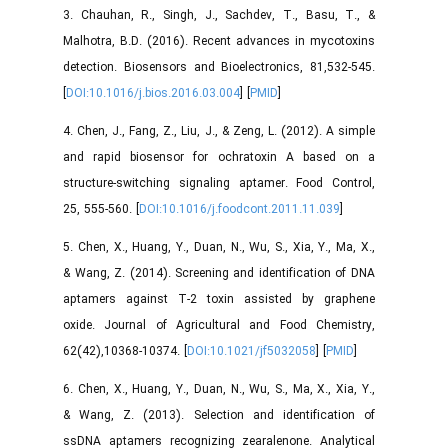
3. Chauhan, R., Singh, J., Sachdev, T., Basu, T., &
Malhotra, B.D. (2016). Recent advances in mycotoxins
detection. Biosensors and Bioelectronics, 81,532-545.
[
DOI:10.1016/j.bios.2016.03.004
] [
PMID
]
4. Chen, J., Fang, Z., Liu, J., & Zeng, L. (2012). A simple
and rapid biosensor for ochratoxin A based on a
structure-switching signaling aptamer. Food Control,
25, 555-560. [
DOI:10.1016/j.foodcont.2011.11.039
]
5. Chen, X., Huang, Y., Duan, N., Wu, S., Xia, Y., Ma, X.,
& Wang, Z. (2014). Screening and identification of DNA
aptamers against T-2 toxin assisted by graphene
oxide. Journal of Agricultural and Food Chemistry,
62(42),10368-10374. [
DOI:10.1021/jf5032058
] [
PMID
]
6. Chen, X., Huang, Y., Duan, N., Wu, S., Ma, X., Xia, Y.,
& Wang, Z. (2013). Selection and identification of
ssDNA aptamers recognizing zearalenone. Analytical