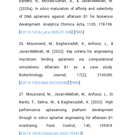
Barbero, N., Mirzadi-Gohari, A., & Javan-Nikkhah, M.
(2020a). In silico maturation of affinity and selectivity
of DNA aptamers against aflatoxin B1 for biosensor
development. Analytica Chimica Acta, 1105, 178-186.
[
DOI:10.1016/j.aca.2020.01.045
] [
PMID
]
26. Mousivand, M., Bagherzadeh, K., Anfossi, L., &
Javan‐Nikkhah, M. (2022). Key criteria for engineering
mycotoxin binding aptamers via computational
simulations: Aflatoxin B1 as a case study.
Biotechnology Journal, 17(2), 2100280.
[
DOI:10.1002/biot.202100280
] [
PMID
]
27. Mousivand, M., Javan-Nikkhah, M., Anfossi, L., Di
Nardo, F., Salina, M., & Bagherzadeh, K. (2023). High
performance aptasensing platform development
through in silico aptamer engineering for aflatoxin B1
monitoring. Food Control, 145, 109418.
[
DOI:10.1016/j.foodcont.2022.109418
]