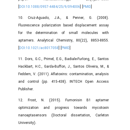
[
DOI:10.1088/0957-4484/25/9/094006
] [
PMID
]
10. Cruz-Aguado, J.A., & Penner, G. (2008).
Fluorescence polarization based displacement assay
for the determination of small molecules with
aptamers. Analytical Chemistry, 80(22), 8853-8855.
[
DOI:10.1021/ac8017058
] [
PMID
]
11. Dors, G.C., Primel, E.G., Badiale-Furlong, E., Santos
Hackbart, H.C., Garda-Buffon, J., Santos Oliveira, M., &
Feddern, V. (2011). Aflatoxins: contamination, analysis
and control (pp. 415-438). INTECH Open Access
Publisher.
12. Frost, N. (2015). Fumonisin B1 aptamer
optimization and progress towards mycotoxin
nanoaptasensors (Doctoral dissertation, Carleton
University).