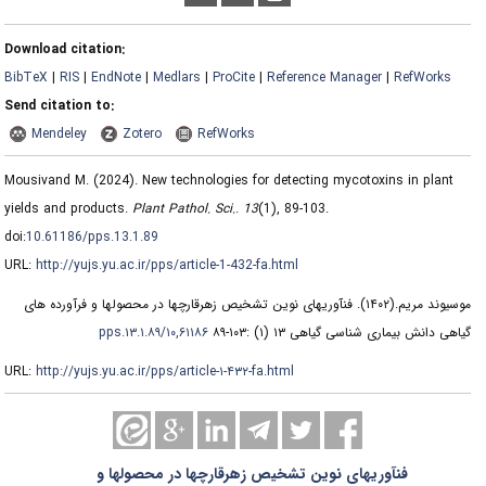
Download citation:
BibTeX
|
RIS
|
EndNote
|
Medlars
|
ProCite
|
Reference Manager
|
RefWorks
Send citation to:
Mendeley
Zotero
RefWorks
Mousivand M.
(2024).
New technologies for detecting mycotoxins in plant
yields and products.
Plant Pathol. Sci.
.
13
(1)
, 89-103.
doi:
10.61186/pps.13.1.89
URL:
http://yujs.yu.ac.ir/pps/article-1-432-fa.html
فنآوریهای نوین تشخیص زهرقارچها در محصولها و فرآورده های
(۱۴۰۲).
موسیوند مریم.
۱۰,۶۱۱۸۶/pps.۱۳.۱.۸۹
گیاهی دانش بیماری شناسی گیاهی ۱۳ (۱) :۱۰۳-۸۹
URL:
http://yujs.yu.ac.ir/pps/article-۱-۴۳۲-fa.html
فنآوریهای نوین تشخیص زهرقارچها در محصولها و