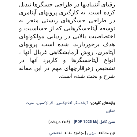
رقبای آنتی­بادی­ها در طراحی حسگرها تبدیل
کرده ا
ست. به کارگیری پروب­های آپتامری
در طراحی حسگرهای زیستی منجر به
توسعه آپتاحسگرهایی که از حساسیت و
اختصاصیت بالایی در ردیابی مولکولهای
هدف برخوردارند، شده است. پروب­های
آپتامری، روش آزمایشگاهی غربال آنها ،
انواع آپتاحسگرها و کاربرد آنها در
تشخیص زهرقارچ­های مهم در این مقاله
شرح و بحث شده است.
امنیت
،
اکراتوکسین
،
آفلاتوکسین
،
آپتاحسگر
واژه‌های کلیدی:
غذایی
(۲۰۰۶ دریافت)
[PDF 1025 kb]
متن کامل
نوع مطالعه:
مروری
| موضوع مقاله:
تخصصي