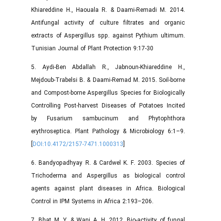
Khiareddine H., Haouala R. & Daami-Remadi M. 2014.
Antifungal activity of culture filtrates and organic
extracts of Aspergillus spp. against Pythium ultimum.
Tunisian Journal of Plant Protection 9:17-30
5. Aydi-Ben Abdallah R., Jabnoun-Khiareddine H.,
Mejdoub-Trabelsi B. & Daami-Remad M. 2015. Soil-borne
and Compost-borne Aspergillus Species for Biologically
Controlling Post-harvest Diseases of Potatoes Incited
by Fusarium sambucinum and Phytophthora
erythroseptica. Plant Pathology & Microbiology 6:1–9.
[
DOI:10.4172/2157-7471.1000313
]
6. Bandyopadhyay R. & Cardwel K. F. 2003. Species of
Trichoderma and Aspergillus as biological control
agents against plant diseases in Africa. Biological
Control in IPM Systems in Africa 2:193–206.
7. Bhat M. Y. & Wani A. H. 2012. Bio-activity of fungal