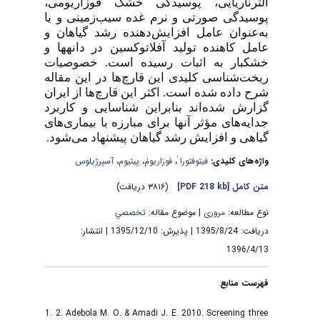
آلترناریایی، پوسیدگی خشک فوزاریومی،
پوسیدگی صورتی و نرم غده سیب‌زمینی و یا
به‌عنوان عامل افزایش‌دهنده رشد گیاهان و
عامل کاهنده تولید آفلاتوکسین در دانه­ها و
خشکبار به اثبات رسیده است. خصوصیات
ریخت‌شناسی کلیدی این قارچ‌ها در این مقاله
شرح داده شده است. اکثر این قارچ‌ها از ایران
گزارش شده‌اند بنابراین شناسایی و کاربرد
جدایه‌های مؤثر آن­ها برای مبارزه با بیماری‌های
گیاهی و افزایش رشد گیاهان پیشنهاد می‌شود.
آسپرژیلوس
،
پیتیوم
،
فوزاریومٰ
،
فیتوفتورا ٰ
واژه‌های کلیدی:
(۳۸۱۶ دریافت)
[PDF 218 kb]
متن کامل
نوع مطالعه:
مروری
| موضوع مقاله:
تخصصي
دریافت: 1395/8/24 | پذیرش: 1395/12/10 | انتشار:
1396/4/13
فهرست منابع
1. 2. Adebola M. O. & Amadi J. E. 2010. Screening three