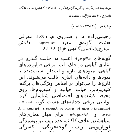
بیماری‌شناسی‌گیاهی، گروه گیاه‌پزشکی، دانشکده کشاورزی، دانشگاه
msadravi@yu.ac.ir
یاسوج ،
چکیده:
(۲۷۵۸۲ مشاهده)
رحیمی‌زاده م. و صدروی م. 1395. معرفی
دانش
.
هشت گونه‌ی مفید
Aspergillus
32-22.
6(1):
گیاهی
بیماری‌شناسی
گونه‌های
اغلب به حالت گندرو در
Aspergillus
بقایای گیاهی در خاک، آب، برخی فراورده‌های
گیاهی، میوه‌های تازه و آب‌دار آسیب‌دیده یا
میوه‌ها و دانه‌های انباری یافت می‌شوند. این
قارچ‌ها را می‌توان بر اساس ویژگی‌های پرگنه،
کنیدیوم‌بر، حباب، فیالید و کنیدیوم‌ها، روی
محیط کشت‌های اختصاصی شناسایی کرد.
،
توانایی برخی جدایه‌های هشت گونه
flavus
A.
،
،
،
،
،
A.
.
tamarii
A
.
repens
A
A. piperis
A. niger
fumigatus
A.
و
، برای مهار بیماری‌های
tubingensis
A.
terrus
سیاه­شدن غلاف کاکائو، غده ریشه و پوسیدگی
فوزاریومی ریشه گوجه‌فرنگی، لکه‌برگی