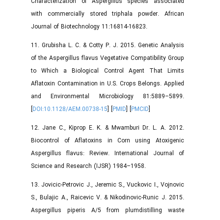
Characterization of Aspergillus species associated
with commercially stored triphala powder. African
Journal of Biotechnology 11:16814-16823.
11. Grubisha L. C. & Cotty P. J. 2015. Genetic Analysis
of the Aspergillus flavus Vegetative Compatibility Group
to Which a Biological Control Agent That Limits
Aflatoxin Contamination in U.S. Crops Belongs. Applied
and Environmental Microbiology 81:5889–5899.
[
DOI:10.1128/AEM.00738-15
] [
PMID
] [
PMCID
]
12. Jane C., Kiprop E. K. & Mwamburi Dr. L. A. 2012.
Biocontrol of Aflatoxins in Corn using Atoxigenic
Aspergillus flavus: Review. International Journal of
Science and Research (IJSR) 1984–1958.
13. Jovicic-Petrovic J., Jeremic S., Vuckovic I., Vojnovic
S., Bulajic A., Raicevic V. & Nikodinovic-Runic J. 2015.
Aspergillus piperis A/5 from plumdistilling waste