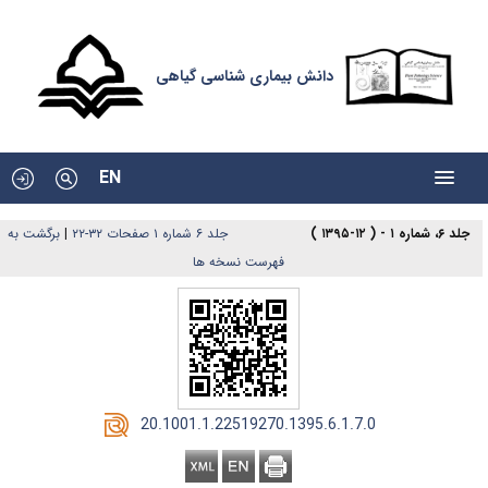
دانش بیماری شناسی گیاهی
EN
برگشت به
|
جلد ۶ شماره ۱ صفحات ۳۲-۲۲
جلد ۶، شماره ۱ - ( ۱۲-۱۳۹۵ )
فهرست نسخه ها
‎ 20.1001.1.22519270.1395.6.1.7.0