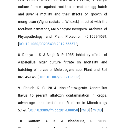
culture filtrates against root-knot nematode egg hatch
and juvenile motility and their effects on growth of
mung bean (Vigna radiata L. Wilczek) infected with the
root-knot nematode, Meloidogyne incognita. Archives of
Phytopathology and Plant Protection 45:1059-1069.
[
DOI:10.1080/03235408.2012.655578
]
8. Dahiya J. S. & Singh D. P. 1985. Inhibitory effects of
Aspergillus niger culture filtrate on mortality and
hatching of larvae of Meloidogyne spp. Plant and Soil
86:145-146. [
DOI:10.1007/BF02185035
]
9. Ehrlich K. C. 2014. Non-aflatoxigenic Aspergillus
flavus to prevent aflatoxin contamination in crops:
advantages and limitations. Frontiers in Microbiology
5:1-9. [
DOI:10.3389/fmicb.2014.00050
] [
PMID
] [
PMCID
]
10. Gautam A. K. & Bhadauria, R. 2012.