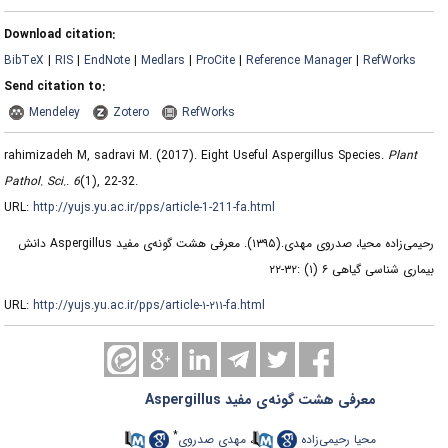
Download citation:
BibTeX
|
RIS
|
EndNote
|
Medlars
|
ProCite
|
Reference Manager
|
RefWorks
Send citation to:
Mendeley
Zotero
RefWorks
rahimizadeh M, sadravi M.
(2017).
Eight Useful Aspergillus Species.
Plant
Pathol. Sci.
.
6
(1)
, 22-32.
URL:
http://yujs.yu.ac.ir/pps/article-1-211-fa.html
معرفی هشت گونه‌ی مفید Aspergillus دانش
(۱۳۹۵).
رحیمی‌زاده محیا، صدروی مهدی.
بیماری شناسی گیاهی ۶ (۱) :۳۲-۲۲
URL:
http://yujs.yu.ac.ir/pps/article-۱-۲۱۱-fa.html
معرفی هشت گونه‌ی مفید Aspergillus
*
مهدی صدروی
،
محیا رحیمی‌زاده