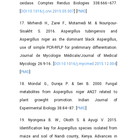
oxidase. Comptes Rendus Biologies 338:666–677.
[
DOI:10.1016/j.crvi.2015.05.007
] [
PMID
]
17. Mirhendi H., Zarei F., Motamedi M. & Nouripour-
Sisakht S. 2016. Aspergillus tubingensis and
Aspergillus niger as the dominant black Aspergillus,
use of simple PCR-RFLP for preliminary differentiation.
Journal de Mycologie Médicale/Journal of Medical
Mycology 26:9-16. [
DOI:10.1016/j.mycmed.2015.12.004
]
[
PMID
]
18. Mondal G., Dureja P. & Sen B. 2000. Fungal
metabolites from Aspergillus niger AN27 related to
plant growght promotion. Indian Journal of
Experimental Biology 38:84–87. [
PMID
]
19. Nyongesa B. W., Okoth S. & Ayugi V. 2015.
Identification key for Aspergillus species isolated from
maize and soil of Nandi county, Kenya. Advances in