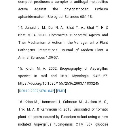
compost prodiuces a complex of antifugal metabulites
active against the phytopathogen Pythium
aphanidermatum. Biological Sciences 68:1-18.
14. Junaid J. M., Dar N. A., Bhat T. A., Bhat T. H. &
Bhat M. A. 2013. Commercial Biocontrol Agents and
Their Mechanism of Action in the Management of Plant
Pathogens. International Journal of Modern Plant &
Animal Sciences 1:39-57.
15. Klich, M. A. 2002. Biogeography of Aspergillus
species in soil and litter. Mycologia, 94:21-27.
https://doi.org/10.1080/15572536.2003.11833245
[
DOI:10.2307/3761842
] [
PMID
]
16. Kriaa M., Hammami I., Sahnoun M., Azebou M. C.,
Triki M. A. & Kammoun R. 2015. Biocontrol of tomato
plant diseases caused by Fusarium solani using a new
isolated Aspergillus tubingensis CTM 507 glucose