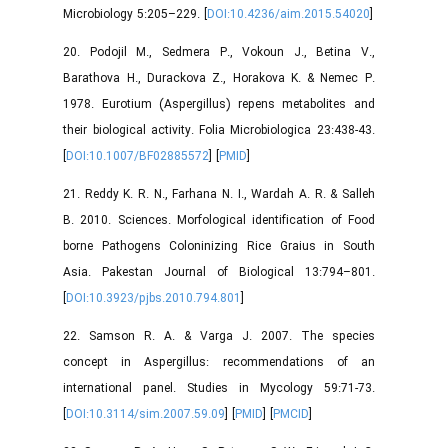
Microbiology 5:205–229. [
DOI:10.4236/aim.2015.54020
]
20. Podojil M., Sedmera P., Vokoun J., Betina V.,
Barathova H., Durackova Z., Horakova K. & Nemec P.
1978. Eurotium (Aspergillus) repens metabolites and
their biological activity. Folia Microbiologica 23:438-43.
[
DOI:10.1007/BF02885572
] [
PMID
]
21. Reddy K. R. N., Farhana N. I., Wardah A. R. & Salleh
B. 2010. Sciences. Morfological identification of Food
borne Pathogens Coloninizing Rice Graius in South
Asia. Pakestan Journal of Biological 13:794–801.
[
DOI:10.3923/pjbs.2010.794.801
]
22. Samson R. A. & Varga J. 2007. The species
concept in Aspergillus: recommendations of an
international panel. Studies in Mycology 59:71-73.
[
DOI:10.3114/sim.2007.59.09
] [
PMID
] [
PMCID
]