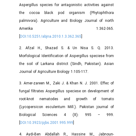
Aspergillus species for antagonistic activities against
the cocoa black pod organism (Phytophthora
palmivora). Agriculture and Biology Journal of north
Amerika 1:362-365.
[
DOI:10.5251/abjna.2010.1.3.362.365
]
2. Afzal H., Shazad S. & Un Nisa S. Q. 2013.
Morfological Identification of Aspergillus speciese from
the soil of Larkana district (Sindh, Pakistan). Asian
Journal of Agriculture Biology 1:105-117.
3. Amer-zareen M., Zaki J. & Khan N. J. 2001. Effec of
fungal filtrates Aspergillus speciese on development of
root-knot nematodes and growth of tomato
(Lycopersicon esculentum Mill.). Pakistan journal of
Biological Sciences 4 (8): 995 – 999.
[
DOI:10.3923/pjbs.2001.995.999
]
4. Aydi-Ben Abdallah R., Hassine M., Jabnoun-