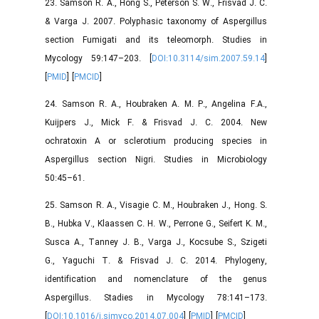
23. Samson R. A., Hong S., Peterson S. W., Frisvad J. C.
& Varga J. 2007. Polyphasic taxonomy of Aspergillus
section Fumigati and its teleomorph. Studies in
Mycology 59:147–203. [
DOI:10.3114/sim.2007.59.14
]
[
PMID
] [
PMCID
]
24. Samson R. A., Houbraken A. M. P., Angelina F.A.,
Kuijpers J., Mick F. & Frisvad J. C. 2004. New
ochratoxin A or sclerotium producing species in
Aspergillus section Nigri. Studies in Microbiology
50:45–61.
25. Samson R. A., Visagie C. M., Houbraken J., Hong. S.
B., Hubka V., Klaassen C. H. W., Perrone G., Seifert K. M.,
Susca A., Tanney J. B., Varga J., Kocsube S., Szigeti
G., Yaguchi T. & Frisvad J. C. 2014. Phylogeny,
identification and nomenclature of the genus
Aspergillus. Stadies in Mycology 78:141–173.
[
DOI:10.1016/j.simyco.2014.07.004
] [
PMID
] [
PMCID
]