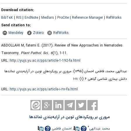
Download citation:
BibTeX
|
RIS
|
EndNote
|
Medlars
|
ProCite
|
Reference Manager
|
RefWorks
Send citation to:
Mendeley
Zotero
RefWorks
ABDOLLAHI M, fatemi E.
(2017).
Review of New Approaches in Nematodes
Taxonomy.
Plant Pathol. Sci.
.
6
(1)
, 1-11.
URL:
http://yujs.yu.ac.ir/pps/article-1-192-fa.html
عبدالهی محمد، فاطمی احسان.
(۱۳۹۵).
مروری بر رویکردهای نوین در آرایه‌بندی نماتدها
دانش بیماری شناسی گیاهی ۶ (۱) :۱۱-۱
URL:
http://yujs.yu.ac.ir/pps/article-۱-۱۹۲-fa.html
مروری بر رویکردهای نوین در آرایه‌بندی نماتدها
*
محمد عبدالهی
،
احسان فاطمی