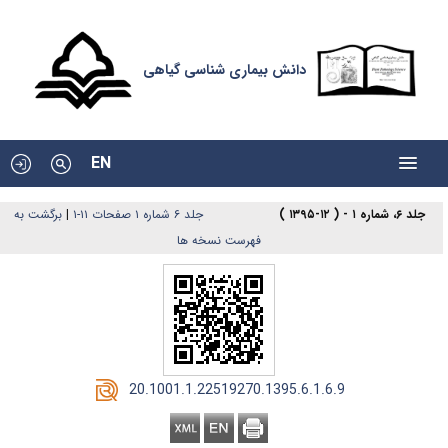
دانش بیماری شناسی گیاهی
EN
جلد ۶، شماره ۱ - ( ۱۲-۱۳۹۵ )
جلد ۶ شماره ۱ صفحات ۱۱-۱
|
برگشت به
فهرست نسخه ها
‎ 20.1001.1.22519270.1395.6.1.6.9