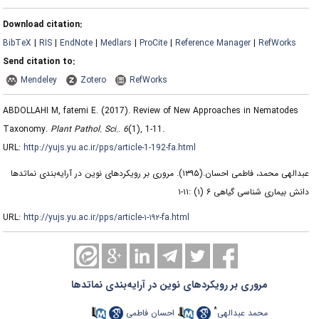
Download citation:
BibTeX
|
RIS
|
EndNote
|
Medlars
|
ProCite
|
Reference Manager
|
RefWorks
Send citation to:
Mendeley
Zotero
RefWorks
ABDOLLAHI M, fatemi E.
(2017).
Review of New Approaches in Nematodes
Taxonomy.
Plant Pathol. Sci.
.
6
(1)
, 1-11.
URL:
http://yujs.yu.ac.ir/pps/article-1-192-fa.html
عبدالهی محمد، فاطمی احسان.
(۱۳۹۵).
مروری بر رویکردهای نوین در آرایه‌بندی نماتدها
دانش بیماری شناسی گیاهی ۶ (۱) :۱۱-۱
URL:
http://yujs.yu.ac.ir/pps/article-۱-۱۹۲-fa.html
مروری بر رویکردهای نوین در آرایه‌بندی نماتدها
*
محمد عبدالهی
،
احسان فاطمی