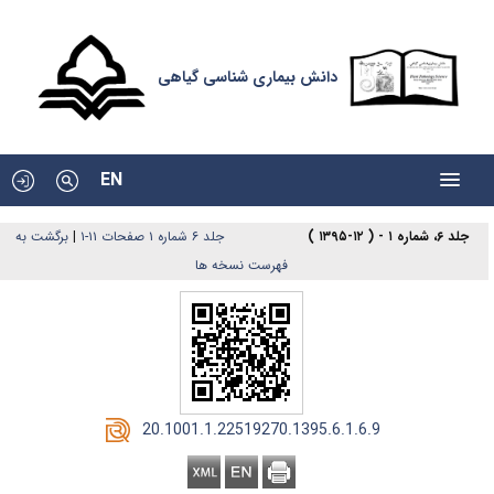
دانش بیماری شناسی گیاهی
EN
جلد ۶، شماره ۱ - ( ۱۲-۱۳۹۵ )
جلد ۶ شماره ۱ صفحات ۱۱-۱
|
برگشت به
فهرست نسخه ها
‎ 20.1001.1.22519270.1395.6.1.6.9