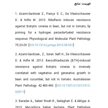
فهرست منابع
1. Azami-Sardooei Z., França S. C., De Vleesschauwer
D. & Höfte M. 2010. Riboflavin induces resistance
against Botrytis cinerea in bean, but not in tomato, by
priming for a hydrogen peroxide-fueled resistance
response. Physiological and Molecular Plant Pathology
75:23-29. [
DOI:10.1016/j.pmpp.2010.08.001
]
2. Azami-Sardooei., Z., Soren Seifi H., De Vleesschauwer
D. & Höfte M. 2013. Benzothiadiazole (BTH)-induced
resistance against Botrytis cinerea is inversely
correlated with vegetative and generative growth in
bean and cucumber, but not in tomato. Australasian
Plant Pathology 42:485-490. [
DOI:10.1007/s13313-013-
0207-1
]
3. Baradar A., Saberi Riseh R., Sedaghati E. & Akhgar A.
2015. Mycorrhiza helper bacteria. Plant Pathology