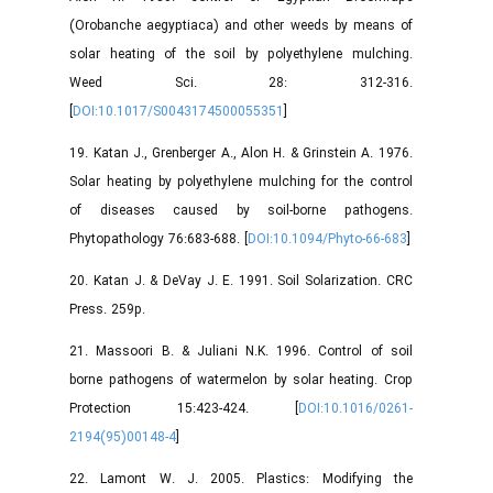
(Orobanche aegyptiaca) and other weeds by means of
solar heating of the soil by polyethylene mulching.
Weed Sci. 28: 312-316.
[
DOI:10.1017/S0043174500055351
]
19. Katan J., Grenberger A., Alon H. & Grinstein A. 1976.
Solar heating by polyethylene mulching for the control
of diseases caused by soil-borne pathogens.
Phytopathology 76:683-688. [
DOI:10.1094/Phyto-66-683
]
20. Katan J. & DeVay J. E. 1991. Soil Solarization. CRC
Press. 259p.
21. Massoori B. & Juliani N.K. 1996. Control of soil
borne pathogens of watermelon by solar heating. Crop
Protection 15:423-424. [
DOI:10.1016/0261-
2194(95)00148-4
]
22. Lamont W. J. 2005. Plastics: Modifying the