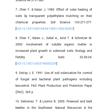
Science 46:575–580.
7. Chen Y. & Katan J. 1980. Effect of solar heating of
soils by transparent polyethylene mulching on their
chemical properties. Soil Science 103:271-277.
[
DOI:10.1097/00010694-198011000-00007
]
8. Chen Y., Katan J., Galiel A., Avid T. & Schnitzer M.
2000. Involvement of soluble organic matter in
increased plant growth in solarized soils. Biology and
Fertility of Soils 32:28-34.
[
DOI:10.1007/s003740000209
]
9. DeVay J. E. 1991. Use of soil solarization for control
of fungal and bacterial plant pathogens including
biocontrol. FAO Plant Production and Protection Paper
(FAO). 369 p.
10. DeGomez T. & Loomis B. 2005. Firewood and bark
beetles in the Southwest. Natural Resources & the