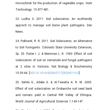
microclimet for the production of vegetable crops. Horti
Technology. 15:477-481.
23. Ludha S. 2011. Soil solarization: An ecofriendly
approch to manage soil borne plant pathogens. Den
News.
24. Pokharel, R. R. 2011. Soil Solarizaton, an Alternative
to Soil Fumigants. Colorado State University Extension,
3p. 25. Porter I. J. & Merriman L. R. 1983. Effect of soil
solarization of soil on nematode and fungal pathogens
at 2 sites in Vectoria. Soil Biology & Biochemistry
15:39-44. [
DOI:10.1016/0038-0717(83)90116-5
]
25. Sahile G., Adebe G. & Al-Tawaha A. R. M. 2005.
Effect of soil solarization on Orobanche soil seed bank
and tomato yield in Central Rift Valley of Ethiopia.
World Journal of Agricultural Sciences 1:143-147.