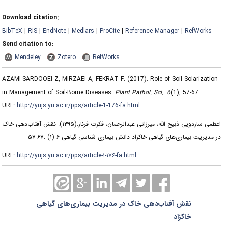
Download citation:
BibTeX
|
RIS
|
EndNote
|
Medlars
|
ProCite
|
Reference Manager
|
RefWorks
Send citation to:
Mendeley
Zotero
RefWorks
AZAMI-SARDOOEI Z, MIRZAEI A, FEKRAT F.
(2017).
Role of Soil Solarization
in Management of Soil-Borne Diseases.
Plant Pathol. Sci.
.
6
(1)
, 57-67.
URL:
http://yujs.yu.ac.ir/pps/article-1-176-fa.html
نقش آفتاب‌دهی خاک
(۱۳۹۵).
اعظمی ساردویی ذبیح الله، میرزائی عبدالرحمان، فکرت فرناز.
در مدیریت بیماری‌های گیاهی خاکزاد دانش بیماری شناسی گیاهی ۶ (۱) :۶۷-۵۷
URL:
http://yujs.yu.ac.ir/pps/article-۱-۱۷۶-fa.html
نقش آفتاب‌دهی خاک در مدیریت بیماری‌های گیاهی
خاکزاد