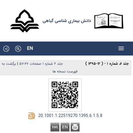
دانش بیماری شناسی گیاهی
EN
برگشت به
|
جلد ۶ شماره ۱ صفحات ۶۷-۵۷
جلد ۶، شماره ۱ - ( ۱۲-۱۳۹۵ )
فهرست نسخه ها
‎ 20.1001.1.22519270.1395.6.1.5.8