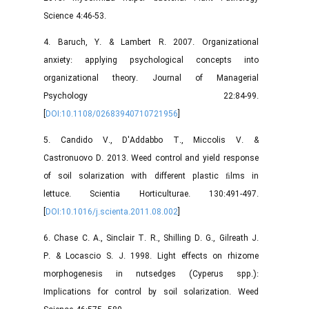
Science 4:46-53.
4. Baruch, Y. & Lambert R. 2007. Organizational
anxiety: applying psychological concepts into
organizational theory. Journal of Managerial
Psychology 22:84-99.
[
DOI:10.1108/02683940710721956
]
5. Candido V., D'Addabbo T., Miccolis V. &
Castronuovo D. 2013. Weed control and yield response
of soil solarization with different plastic ﬁlms in
lettuce. Scientia Horticulturae. 130:491-497.
[
DOI:10.1016/j.scienta.2011.08.002
]
6. Chase C. A., Sinclair T. R., Shilling D. G., Gilreath J.
P. & Locascio S. J. 1998. Light effects on rhizome
morphogenesis in nutsedges (Cyperus spp.):
Implications for control by soil solarization. Weed