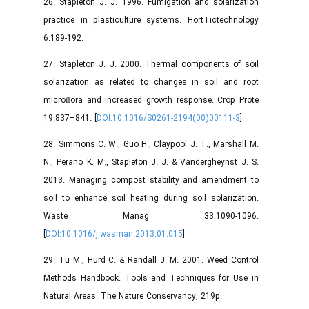
26. Stapleton J. J. 1996. Fumigation and solarization
practice in plasticulture systems. HortTictechnology
6:189-192.
27. Stapleton J. J. 2000. Thermal components of soil
solarization as related to changes in soil and root
microﬂora and increased growth response. Crop Prote
19:837–841. [
DOI:10.1016/S0261-2194(00)00111-3
]
28. Simmons C. W., Guo H., Claypool J. T., Marshall M.
N., Perano K. M., Stapleton J. J. & Vandergheynst J. S.
2013. Managing compost stability and amendment to
soil to enhance soil heating during soil solarization.
Waste Manag 33:1090-1096.
[
DOI:10.1016/j.wasman.2013.01.015
]
29. Tu M., Hurd C. & Randall J. M. 2001. Weed Control
Methods Handbook: Tools and Techniques for Use in
Natural Areas. The Nature Conservancy, 219p.