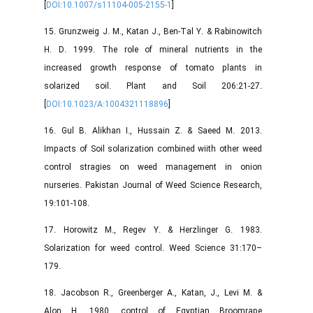
[
DOI:10.1007/s11104-005-2155-1
]
15. Grunzweig J. M., Katan J., Ben-Tal Y. & Rabinowitch
H. D. 1999. The role of mineral nutrients in the
increased growth response of tomato plants in
solarized soil. Plant and Soil 206:21-27.
[
DOI:10.1023/A:1004321118896
]
16. Gul B. Alikhan I., Hussain Z. & Saeed M. 2013.
Impacts of Soil solarization combined wiith other weed
control stragies on weed management in onion
nurseries. Pakistan Journal of Weed Science Research,
19:101-108.
17. Horowitz M., Regev Y. & Herzlinger G. 1983.
Solarization for weed control. Weed Science 31:170–
179.
18. Jacobson R., Greenberger A., Katan, J., Levi M. &
Alon H. 1980. control of Egyptian Broomrape