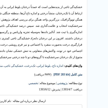
خشکیدگی تاجی از پدیده‌هایی است که عمدتاً درختان بلوط ایرانی به آن
ارتباط آن با تک‌درختان، منشأ درختی و اندازه تاج آن‌ها، منطقه جنگلی
سرخشکیده انتخاب و علامت‌گذاری شد. سپس درصد خشکیدگی تاجی، موق
اندازه‌گیری یا ثبت شد. آنالیز داده‌ها به‌وسیله تجزیه واریانس و رگ
درختان داشتند. افزون ‌بر این درختان دانه‌زاد خشکیدگی تاجی کمتری 
قرارگیری درخت به‌صورت منفرد یا اجتماعی و نیر فرم رویشی درخت ب
اجتماعی خود در توده، واکنش‌های متفاوتی به تنش خشکی نشان دادند
متنوع از تک ‌درختان سرخشکیده تا گروه‌های دو تا چند درختی سرخشکید
واژه‌های کلیدی:
اندازه‌ تاج
،
بلوط ایرانی
،
تک‌درخت
،
خشکیدگی تاجی
،
من
متن کامل
[PDF 283 kb]
(۳۷۳۲ دریافت)
نوع مطالعه:
پژوهشي
| موضوع مقاله:
تخصصي
دریافت: 1393/4/7 | پذیرش: 1393/6/12
ارسال نظر درباره این مقاله : نام کارب