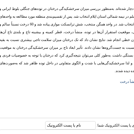
 دچار شده‌اند. به‌منظور بررسی میزان سرخشکیدگی درختان در توده‌های جنگلی بلوط ایرانی و
 شلم در نیمه شمالی استان ایلام انتخاب شد. پس از تقسیم‌بندی منطقه مورد مطالعه به واحدهای
همگن توپوگرافیک، بزرگترین واحد همگن برای بررسی اهداف پژوهش انتخاب شد. در واحد همگن منتخب، شش ترانسکت موازی پیاده شد و 60 درخت نسبتاً سالم
عیت استقرار آن‌ها در توده، منشأ درخت، قطر کمینه و بیشینه تاج و بلندی تاج آن‌ها
رسیون خطی انجام شد. نتایج نشان داد که تک درختان میزان سلامت تاجی بیشتری نسبت به بقیه
نسبت به جست‌گروه‌ها نشان دادند. تأثیر ابعاد تاج بر میزان سرخشکیدگی درختان به موقعیت
ستگی داشت. به‌طور کلی می‌توان نتیجه‌گیری کرد که درختان با توجه به خصوصیات فردی و
 و لذا سرخشکیدگی‌هایی با شدت و الگوی متفاوتی در داخل توده ظاهر شد که به‌صورت‌های
ه دیده شدند.
شأ درخت
ری یا پست الکترونیک شما: