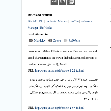
Download citation:
 و
BibTeX
|
RIS
|
EndNote
|
Medlars
|
ProCite
|
Reference
Manager
|
RefWorks
Send citation to:
Mendeley
Zotero
RefWorks
hosseini A.
(2014).
Effects of some of Persian oak tree and
stand characteristics on crown dieback rate in oak forests of
medium Zagros.
jfer
.
1
(1)
, 37-50.
URL:
http://yujs.yu.ac.ir/jzfr/article-1-22-fa.html
حسینی احمد.
(۱۳۹۳).
تأثیر برخی خصوصیات درخت و توده
جنگلی بلوط ایرانی بر میزان خشکیدگی تاجی در جنگل‌های
بلوط زاگرس میانی مجله تحقیقات اکوسیستم‌های جنگلی
۱ (۱) :۵۰-۳۷
URL:
http://yujs.yu.ac.ir/jzfr/article-۱-۲۲-fa.html