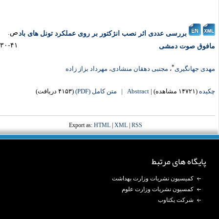
ص.
بررسی عددی اثر نصب انژکتور بر روی عملکرد تونل های باد
۴۱-۳۰
افوق صوت دمشی
*
هدی جهانگیری
،
مجتبی دهقان منشادی
،
مهرداد بزاز زاده
کیده
(۱۴۷۲۱ مشاهده)
|
Abstract |
متن کامل (PDF)
(۴۱۵۳ دریافت)
Export as:
HTML
|
XML
|
RSS
پایگاه های مرتبط
کمیسیون نشریات وزارت بهداشت
کمسیون نشریات وزارت علوم
شرکت یکتاوب