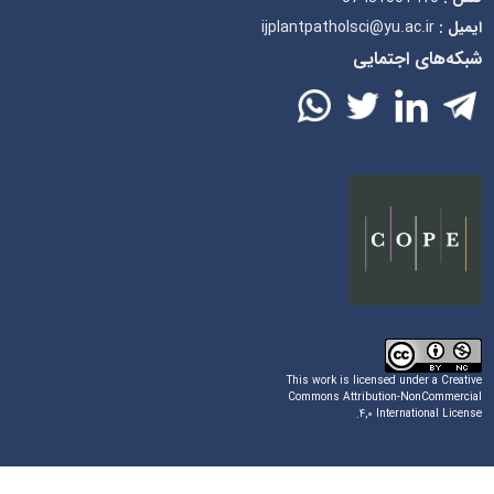
ایمیل :
ijplantpatholsci@yu.ac.ir
شبکه‌های اجتمایی
This work is licensed under a
Creative
Commons Attribution-NonCommercial
.
۴,۰ International License