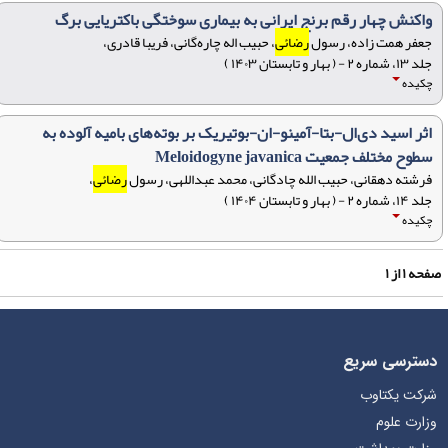
واکنش چهار رقم برنج ایرانی به بیماری سوختگی باکتریایی برگ
جعفر همت زاده، رسول
رضائی
، حبیب اله چاره‌گانی، فریبا قادری،
جلد ۱۳، شماره ۲ - ( بهار و تابستان ۱۴۰۳ )
چکیده
اثر اسید دی‌ال-‌بتا-آمینو-ان-بوتیریک بر بوته‌های بامیه آلوده به
سطوح مختلف جمعیت Meloidogyne javanica
فرشته دهقانی، حبیب الله چادگانی، محمد عبداللهی، رسول
رضائی
،
جلد ۱۴، شماره ۲ - ( بهار و تابستان ۱۴۰۴ )
چکیده
فحه
۱
از
۱
دسترسی سریع
شرکت یکتاوب
وزارت علوم