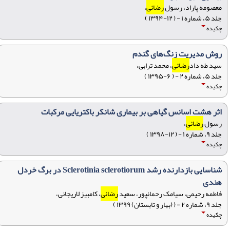
معصومه پاراد، رسول
رضائی
،
جلد ۵، شماره ۱ - ( ۱۲-۱۳۹۴ )
چکیده
روش مدیریت زنگ‌های گندم
سید طه داد
رضائی
، محمد ترابی،
جلد ۵، شماره ۲ - ( ۶-۱۳۹۵ )
چکیده
اثر هشت اسانس گیاهی بر بیماری شانکر باکتریایی مرکبات
رسول
رضائی
،
جلد ۹، شماره ۱ - ( ۱۲-۱۳۹۸ )
چکیده
شناسایی بازدارنده رشد Sclerotinia sclerotiorum در برگ خردل
هندی
فاطمه رحیمی، سیامک رحمانپور، سعید
رضائی
، کامبیز لاریجانی،
جلد ۹، شماره ۲ - ( (بهار و تابستان) ۱۳۹۹ )
چکیده