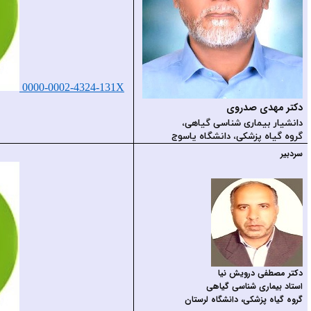
0000-0002-4324-131X
darvishnia.m
lu.ac.ir