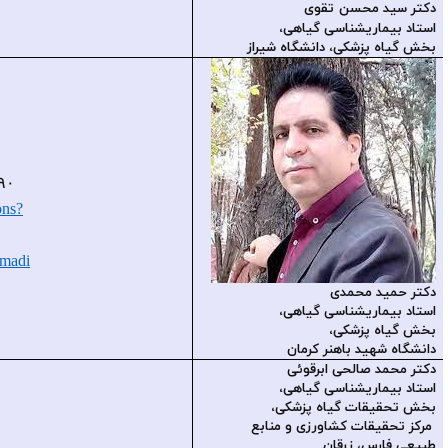
h
mohammadi
uk.ac.ir
Orcid id: ۰۰۰۰-۰۰۰۱-۹۵۸۷-۱۶۹۰
https://scholar.google.com/citations?
hl=en&user=QyyZn_gAAAAJ
https://depagr.uk.ac.ir/~hmohammadi
Salehi_abarkoohi
yahoo.com
۵۶۴۹ -۶۱۶۹-Orcid id: ۰۰۰۰-۰۰۰۲