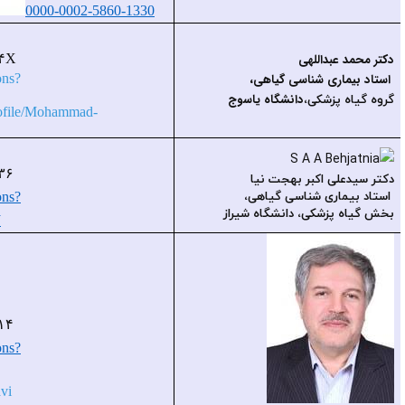
0000-0002-5860-1330
mdabdollahi
gmail.com
Orcid id: ۰۰۰۰-۰۰۰۲-۴۲۱۷-۲۶۴X
https://scholar.google.com/citations?
user=zEuYZ
۸
sAAAAJ&hl=en
https://www.researchgate.net/profile/Mohammad-
Abdollahi-
۷
/research
behjatni
shirazu.ac.ir
Orcid id:
۰۰۰۰-۰۰۰۲-۳۰۷۱-۹۶۳۶
https://scholar.google.com/citations?
hl=en&user=OMF۳Fs۸AAAAJ
mtaghavi
shirazu.ac.ir
Orcid id: ۰۰۰۰-۰۰۰۲-۹۹۷۲-۵۰۱۴
https://scholar.google.com/citations?
hl=en&user=RRmywIkAAAAJ
https://agri.shirazu.ac.ir/~mtaghavi