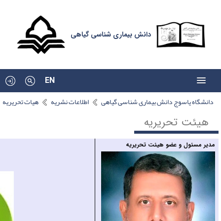
ی شناسی گیاهی
EN
گیاهی
اطلاعات نشریه
هیات تحریریه
ٍEmail: msadravi
yu.ac.ir