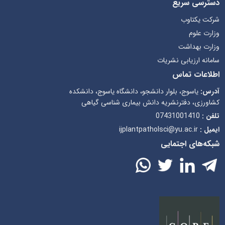
سترسی سریع
رکت یکتاوب
زارت علوم
زارت بهداشت
امانه ارزیابی نشریات
طلاعات تماس
درس:
یاسوج، بلوار دانشجو، دانشگاه یاسوج، دانشکده
شاورزی، دفترنشریه دانش بیماری شناسی گیاهی
لفن :
07431001410
یمیل :
ijplantpatholsci@yu.ac.ir
بکه‌های اجتمایی