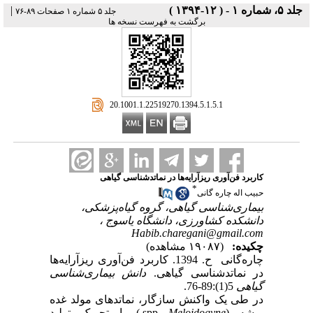
جلد ۵، شماره ۱ - ( ۱۲-۱۳۹۴ )
|
جلد ۵ شماره ۱ صفحات ۸۹-۷۶
برگشت به فهرست نسخه ها
‎ 20.1001.1.22519270.1394.5.1.5.1
کاربرد فن‌آوری ریزآرایه‌ها در نماتدشناسی گیاهی
*
حبیب اله چاره گانی
بیماری‌شناسی گیاهی، گروه گیاه‌پزشکی،
دانشکده کشاورزی، دانشگاه یاسوج ،
Habib.charegani@gmail.com
چکیده:
(۱۹۰۸۷ مشاهده)
چاره‌گانی ح. 1394. کاربرد فن‌آوری ریزآرایه‌ها
در نماتدشناسی گیاهی.
دانش بیماری‌شناسی
گیاهی
5(1):89-76.
در طی یک واکنش سازگار، نماتدهای مولد غده
ریشه (
Meloidogyne
spp.
) با تحریک تولید