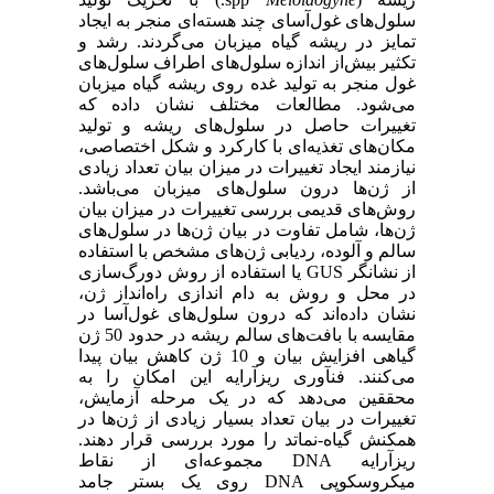
سلول‌های غول‌آسای چند هسته‌ای منجر به ایجاد
تمایز در ریشه گیاه میزبان می‌گردند. رشد و
تکثیر بیش‌از اندازه سلول‌های اطراف سلول‌های
غول منجر به تولید غده روی ریشه گیاه میزبان
می‌شود. مطالعات مختلف نشان داده که
تغییرات حاصل در سلول‌های ریشه و تولید
مکان‌های تغذیه‌ای با کارکرد و شکل اختصاصی،
نیازمند ایجاد تغییرات در میزان بیان تعداد زیادی
از ژن‌ها درون سلول‌های میزبان می‌باشد.
روش‌های قدیمی بررسی تغییرات در میزان بیان
ژن‌ها، شامل تفاوت در بیان ژن‌ها در سلول‌های
سالم و آلوده، ردیابی ژن‌های مشخص با استفاده
از نشانگر
GUS
یا استفاده از روش دورگ‌سازی
در محل و روش به دام اندازی راه‌انداز ژن،
نشان داده‌اند که درون سلول‌های غول‌آسا در
مقایسه با بافت‌های سالم ریشه در حدود 50 ژن
گیاهی افزایش بیان و 10 ژن کاهش بیان پیدا
می‌کنند. فن­آوری ریزآرایه این امکان را به
محققین می‌دهد که در یک مرحله آزمایش،
تغییرات در بیان تعداد بسیار زیادی از ژن‌ها در
همکنش گیاه-نماتد را مورد بررسی قرار دهند.
ریزآرایه
DNA
مجموعه‌ای از نقاط
میکروسکوپی
DNA
روی یک بستر جامد