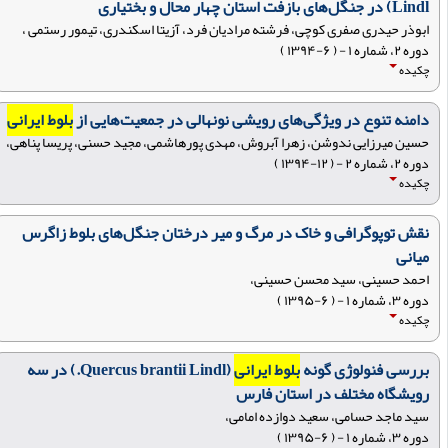
Lindl) در جنگل‌های بازفت استان چهار محال و بختیاری
ابوذر حیدری صفری کوچی، فرشته مرادیان فرد، آزیتا اسکندری، تیمور رستمی ،
دوره ۲، شماره ۱ - ( ۶-۱۳۹۴ )
چکیده
دامنه تنوع در ویژگی‌های رویشی نونهالی در جمعیت‌هایی از
بلوط ایرانی
حسین میرزایی ندوشن، زهرا آبروش، مهدی پورهاشمی، مجید حسنی، پریسا پناهی،
دوره ۲، شماره ۲ - ( ۱۲-۱۳۹۴ )
چکیده
نقش توپوگرافی و خاک در مرگ و میر درختان جنگل‌های بلوط زاگرس
میانی
احمد حسینی، سید محسن حسینی،
دوره ۳، شماره ۱ - ( ۶-۱۳۹۵ )
چکیده
بررسی فنولوژی گونه
بلوط ایرانی
(Quercus brantii Lindl.) در سه
رویشگاه مختلف در استان فارس
سید ماجد حسامی، سعید دوازده امامی،
دوره ۳، شماره ۱ - ( ۶-۱۳۹۵ )