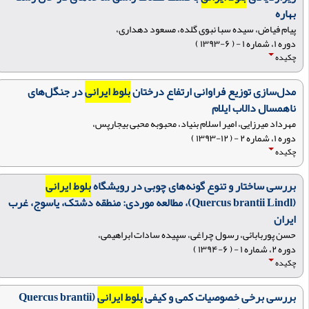
بهاره
پیام فیاض، سيده سبا نبوی گلده، مسعود دهداری،
دوره ۱، شماره ۱ - ( ۶-۱۳۹۳ )
چکیده
مدل‌سازی توزیع فراوانی ارتفاع درختان
بلوط ایرانی
در جنگل‌های
ناهمسال دالاب ایلام
مهرداد میرزایی، امیر اسلام بنیاد، محبوبه محبی بیجارپس،
دوره ۱، شماره ۲ - ( ۱۲-۱۳۹۳ )
چکیده
بررسی ساختار و تنوع گونه‌های چوبی در رویشگاه
بلوط ایرانی
(Quercus brantii Lindl)، مطالعه موردی: منطقه دشتک، یاسوج، غرب
ایران
حسن پوربابائی، رسول چراغی، سپیده سادات ابراهیمی،
دوره ۲، شماره ۱ - ( ۶-۱۳۹۴ )
چکیده
بررسی برخی خصوصیات کمی و کیفی
بلوط ایرانی
(Quercus brantii